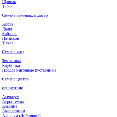
Щавель
Табак
Семена бахчевых культур
Арбуз
Дыня
Кабачок
Патиссон
Тыква
Семена ягод
Земляника
Клубника
Плодово-ягодные кустарники
Семена цветов
однолетние
Агератум
Агростемма
Азарина
Акроклинум
Алиссум (Лобулярия)