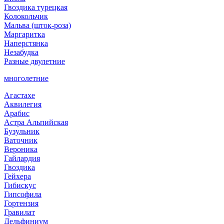
Гвоздика турецкая
Колокольчик
Мальва (шток-роза)
Маргаритка
Наперстянка
Незабудка
Разные двулетние
многолетние
Агастахе
Аквилегия
Арабис
Астра Альпийская
Бузульник
Ваточник
Вероника
Гайлардия
Гвоздика
Гейхера
Гибискус
Гипсофила
Гортензия
Гравилат
Дельфиниум