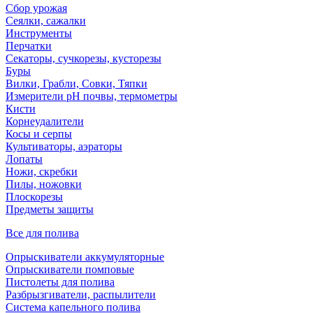
Сбор урожая
Сеялки, сажалки
Инструменты
Перчатки
Секаторы, сучкорезы, кусторезы
Буры
Вилки, Грабли, Совки, Тяпки
Измерители pH почвы, термометры
Кисти
Корнеудалители
Косы и серпы
Культиваторы, аэраторы
Лопаты
Ножи, скребки
Пилы, ножовки
Плоскорезы
Предметы защиты
Все для полива
Опрыскиватели аккумуляторные
Опрыскиватели помповые
Пистолеты для полива
Разбрызгиватели, распылители
Система капельного полива