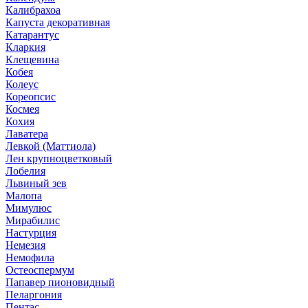
Калибрахоа
Капуста декоративная
Катарантус
Кларкия
Клещевина
Кобея
Колеус
Кореопсис
Космея
Кохия
Лаватера
Левкой (Маттиола)
Лен крупноцветковый
Лобелия
Львиный зев
Малопа
Мимулюс
Мирабилис
Настурция
Немезия
Немофила
Остеоспермум
Папавер пионовидный
Пеларгония
Пентас