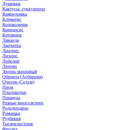
Душевик
Кактусы, суккуленты
Камнеломка
Клематис
Колокольчик
Кореопсис
Котовник
Лаванда
Лапчатка
Лиатрис
Лихнис
Лобелия
Люпин
Лютик махровый
Обриета (Аубреция)
Очиток (Седум)
Пион
Платикодон
Примула
Разные многолетние
Рододендрон
Ромашка
Рудбекия
Тысячелистник
Фиалка