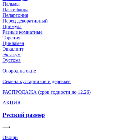
Пальмы
Пассифлора
Пеларгония
Перец декоративный
Примула
Разные комнатные
Торения
Цикламен
Эвкалипт
Экзакум
Эустома
Огород на окне
Семена кустарников и деревьев
РАСПРОДАЖА (срок годности до 12.26)
АКЦИЯ
Русский размер
Овощи