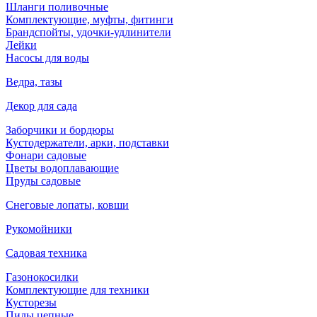
Шланги поливочные
Комплектующие, муфты, фитинги
Брандспойты, удочки-удлинители
Лейки
Насосы для воды
Ведра, тазы
Декор для сада
Заборчики и бордюры
Кустодержатели, арки, подставки
Фонари садовые
Цветы водоплавающие
Пруды садовые
Снеговые лопаты, ковши
Рукомойники
Садовая техника
Газонокосилки
Комплектующие для техники
Кусторезы
Пилы цепные