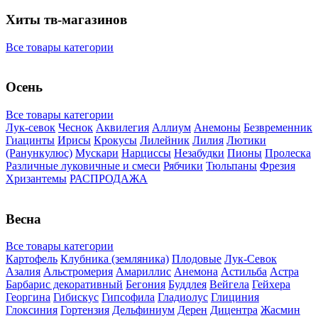
Хиты тв-магазинов
Все товары категории
Осень
Все товары категории
Лук-севок
Чеснок
Аквилегия
Аллиум
Анемоны
Безвременник
Гиацинты
Ирисы
Крокусы
Лилейник
Лилия
Лютики
(Ранункулюс)
Мускари
Нарцисcы
Незабудки
Пионы
Пролеска
Различные луковичные и смеси
Рябчики
Тюльпаны
Фрезия
Хризантемы
РАСПРОДАЖА
Весна
Все товары категории
Картофель
Клубника (земляника)
Плодовые
Лук-Севок
Азалия
Альстромерия
Амариллис
Анемона
Астильба
Астра
Барбарис декоративный
Бегония
Буддлея
Вейгела
Гейхера
Георгина
Гибискус
Гипсофила
Гладиолус
Глициния
Глоксиния
Гортензия
Дельфиниум
Дерен
Дицентра
Жасмин