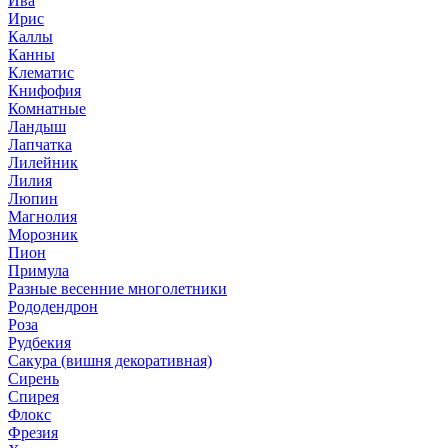
Ива
Ирис
Каллы
Канны
Клематис
Книфофия
Комнатные
Ландыш
Лапчатка
Лилейник
Лилия
Люпин
Магнолия
Морозник
Пион
Примула
Разные весенние многолетники
Рододендрон
Роза
Рудбекия
Сакура (вишня декоративная)
Сирень
Спирея
Флокс
Фрезия