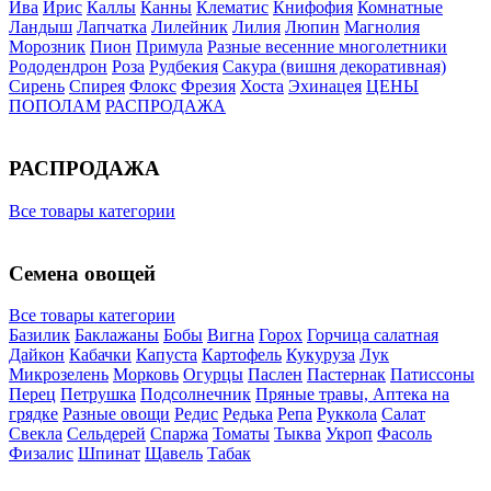
Ива
Ирис
Каллы
Канны
Клематис
Книфофия
Комнатные
Ландыш
Лапчатка
Лилейник
Лилия
Люпин
Магнолия
Морозник
Пион
Примула
Разные весенние многолетники
Рододендрон
Роза
Рудбекия
Сакура (вишня декоративная)
Сирень
Спирея
Флокс
Фрезия
Хоста
Эхинацея
ЦЕНЫ
ПОПОЛАМ
РАСПРОДАЖА
РАСПРОДАЖА
Все товары категории
Семена овощей
Все товары категории
Базилик
Баклажаны
Бобы
Вигна
Горох
Горчица салатная
Дайкон
Кабачки
Капуста
Картофель
Кукуруза
Лук
Микрозелень
Морковь
Огурцы
Паслен
Пастернак
Патиссоны
Перец
Петрушка
Подсолнечник
Пряные травы, Аптека на
грядке
Разные овощи
Редис
Редька
Репа
Руккола
Салат
Свекла
Сельдерей
Спаржа
Томаты
Тыква
Укроп
Фасоль
Физалис
Шпинат
Щавель
Табак