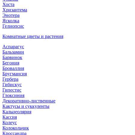
Хоста
Хризантема
Энотера
Ясколка
Гелиопсис
Комнатные цветы и растения
Аспарагус
Бальзамин
Барвинок
Бегония
Броваллия
Бругмансия
Гербера
Гибискус
Гипестис
Глоксиния
Декоративно-лиственные
Кактусы и суккуленты
Кальцеолярия
Кассия
Колеус
Колокольчик
Кроссандра