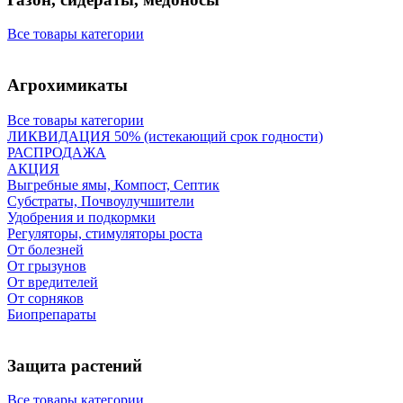
Все товары категории
Агрохимикаты
Все товары категории
ЛИКВИДАЦИЯ 50% (истекающий срок годности)
РАСПРОДАЖА
АКЦИЯ
Выгребные ямы, Компост, Септик
Субстраты, Почвоулучшители
Удобрения и подкормки
Регуляторы, стимуляторы роста
От болезней
От грызунов
От вредителей
От сорняков
Биопрепараты
Защита растений
Все товары категории