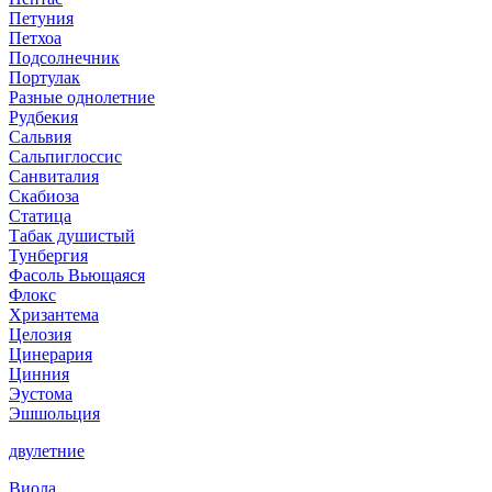
Петуния
Петхоа
Подсолнечник
Портулак
Разные однолетние
Рудбекия
Сальвия
Сальпиглоссис
Санвиталия
Скабиоза
Статица
Табак душистый
Тунбергия
Фасоль Вьющаяся
Флокс
Хризантема
Целозия
Цинерария
Цинния
Эустома
Эшшольция
двулетние
Виола