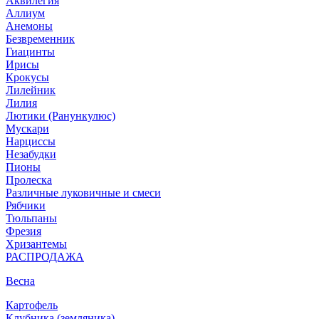
Аквилегия
Аллиум
Анемоны
Безвременник
Гиацинты
Ирисы
Крокусы
Лилейник
Лилия
Лютики (Ранункулюс)
Мускари
Нарцисcы
Незабудки
Пионы
Пролеска
Различные луковичные и смеси
Рябчики
Тюльпаны
Фрезия
Хризантемы
РАСПРОДАЖА
Весна
Картофель
Клубника (земляника)