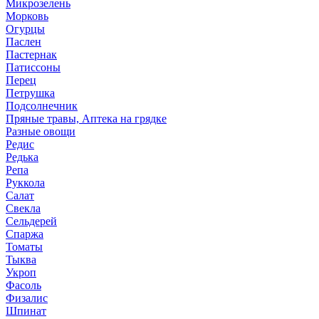
Микрозелень
Морковь
Огурцы
Паслен
Пастернак
Патиссоны
Перец
Петрушка
Подсолнечник
Пряные травы, Аптека на грядке
Разные овощи
Редис
Редька
Репа
Руккола
Салат
Свекла
Сельдерей
Спаржа
Томаты
Тыква
Укроп
Фасоль
Физалис
Шпинат