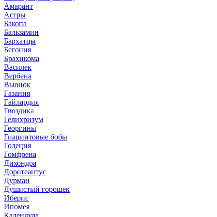
Амарант
Астры
Бакопа
Бальзамин
Бархатцы
Бегония
Брахикома
Василек
Вербена
Вьюнок
Газания
Гайлардия
Гвоздика
Гелихризум
Георгины
Гиацинтовые бобы
Годеция
Гомфрена
Дихондра
Доротеантус
Дурман
Душистый горошек
Иберис
Ипомея
Календула