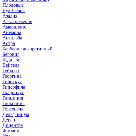
Плодовые
Лук-Севок
Азалия
Альстромерия
Амариллис
Анемона
Астильба
Астра
Барбарис декоративный
Бегония
Буддлея
Вейгела
Гейхера
Георгина
Гибискус
Гипсофила
Гладиолус
Глициния
Глоксиния
Гортензия
Дельфиниум
Дерен
Дицентра
Жасмин