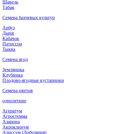
Щавель
Табак
Семена бахчевых культур
Арбуз
Дыня
Кабачок
Патиссон
Тыква
Семена ягод
Земляника
Клубника
Плодово-ягодные кустарники
Семена цветов
однолетние
Агератум
Агростемма
Азарина
Акроклинум
Алиссум (Лобулярия)