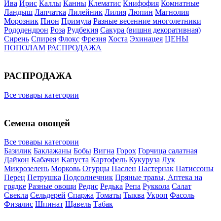
Ива
Ирис
Каллы
Канны
Клематис
Книфофия
Комнатные
Ландыш
Лапчатка
Лилейник
Лилия
Люпин
Магнолия
Морозник
Пион
Примула
Разные весенние многолетники
Рододендрон
Роза
Рудбекия
Сакура (вишня декоративная)
Сирень
Спирея
Флокс
Фрезия
Хоста
Эхинацея
ЦЕНЫ
ПОПОЛАМ
РАСПРОДАЖА
РАСПРОДАЖА
Все товары категории
Семена овощей
Все товары категории
Базилик
Баклажаны
Бобы
Вигна
Горох
Горчица салатная
Дайкон
Кабачки
Капуста
Картофель
Кукуруза
Лук
Микрозелень
Морковь
Огурцы
Паслен
Пастернак
Патиссоны
Перец
Петрушка
Подсолнечник
Пряные травы, Аптека на
грядке
Разные овощи
Редис
Редька
Репа
Руккола
Салат
Свекла
Сельдерей
Спаржа
Томаты
Тыква
Укроп
Фасоль
Физалис
Шпинат
Щавель
Табак