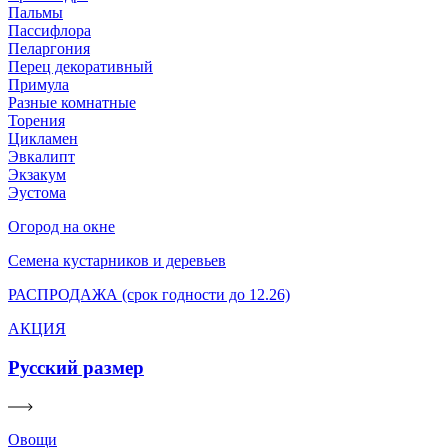
Пальмы
Пассифлора
Пеларгония
Перец декоративный
Примула
Разные комнатные
Торения
Цикламен
Эвкалипт
Экзакум
Эустома
Огород на окне
Семена кустарников и деревьев
РАСПРОДАЖА (срок годности до 12.26)
АКЦИЯ
Русский размер
Овощи