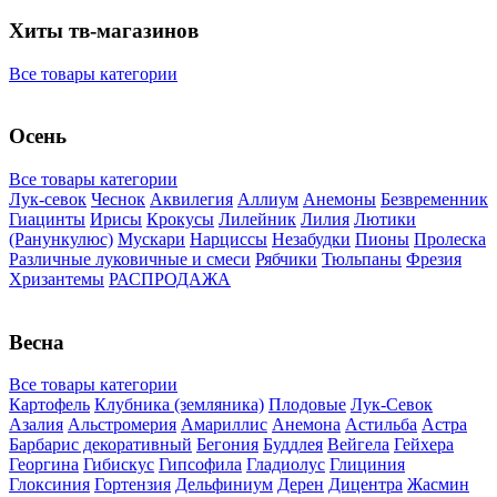
Хиты тв-магазинов
Все товары категории
Осень
Все товары категории
Лук-севок
Чеснок
Аквилегия
Аллиум
Анемоны
Безвременник
Гиацинты
Ирисы
Крокусы
Лилейник
Лилия
Лютики
(Ранункулюс)
Мускари
Нарцисcы
Незабудки
Пионы
Пролеска
Различные луковичные и смеси
Рябчики
Тюльпаны
Фрезия
Хризантемы
РАСПРОДАЖА
Весна
Все товары категории
Картофель
Клубника (земляника)
Плодовые
Лук-Севок
Азалия
Альстромерия
Амариллис
Анемона
Астильба
Астра
Барбарис декоративный
Бегония
Буддлея
Вейгела
Гейхера
Георгина
Гибискус
Гипсофила
Гладиолус
Глициния
Глоксиния
Гортензия
Дельфиниум
Дерен
Дицентра
Жасмин