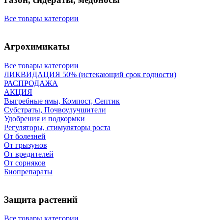
Все товары категории
Агрохимикаты
Все товары категории
ЛИКВИДАЦИЯ 50% (истекающий срок годности)
РАСПРОДАЖА
АКЦИЯ
Выгребные ямы, Компост, Септик
Субстраты, Почвоулучшители
Удобрения и подкормки
Регуляторы, стимуляторы роста
От болезней
От грызунов
От вредителей
От сорняков
Биопрепараты
Защита растений
Все товары категории