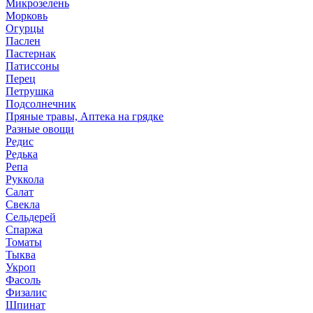
Микрозелень
Морковь
Огурцы
Паслен
Пастернак
Патиссоны
Перец
Петрушка
Подсолнечник
Пряные травы, Аптека на грядке
Разные овощи
Редис
Редька
Репа
Руккола
Салат
Свекла
Сельдерей
Спаржа
Томаты
Тыква
Укроп
Фасоль
Физалис
Шпинат