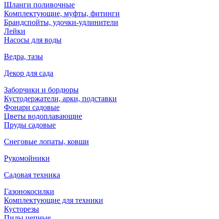
Шланги поливочные
Комплектующие, муфты, фитинги
Брандспойты, удочки-удлинители
Лейки
Насосы для воды
Ведра, тазы
Декор для сада
Заборчики и бордюры
Кустодержатели, арки, подставки
Фонари садовые
Цветы водоплавающие
Пруды садовые
Снеговые лопаты, ковши
Рукомойники
Садовая техника
Газонокосилки
Комплектующие для техники
Кусторезы
Пилы цепные