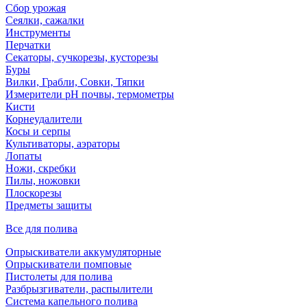
Сбор урожая
Сеялки, сажалки
Инструменты
Перчатки
Секаторы, сучкорезы, кусторезы
Буры
Вилки, Грабли, Совки, Тяпки
Измерители pH почвы, термометры
Кисти
Корнеудалители
Косы и серпы
Культиваторы, аэраторы
Лопаты
Ножи, скребки
Пилы, ножовки
Плоскорезы
Предметы защиты
Все для полива
Опрыскиватели аккумуляторные
Опрыскиватели помповые
Пистолеты для полива
Разбрызгиватели, распылители
Система капельного полива