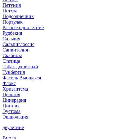
Петуния
Петхоа
Подсолнечник
Портулак
Разные однолетние
Рудбекия
Сальвия
Сальпиглоссис
Санвиталия
Скабиоза
Статица
Табак душистый
Тунбергия
Фасоль Вьющаяся
Флокс
Хризантема
Целозия
Цинерария
Цинния
Эустома
Эшшольция
двулетние
Виола