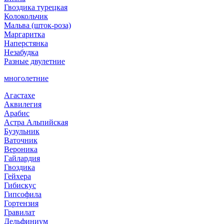
Гвоздика турецкая
Колокольчик
Мальва (шток-роза)
Маргаритка
Наперстянка
Незабудка
Разные двулетние
многолетние
Агастахе
Аквилегия
Арабис
Астра Альпийская
Бузульник
Ваточник
Вероника
Гайлардия
Гвоздика
Гейхера
Гибискус
Гипсофила
Гортензия
Гравилат
Дельфиниум