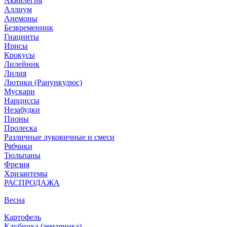
Аквилегия
Аллиум
Анемоны
Безвременник
Гиацинты
Ирисы
Крокусы
Лилейник
Лилия
Лютики (Ранункулюс)
Мускари
Нарцисcы
Незабудки
Пионы
Пролеска
Различные луковичные и смеси
Рябчики
Тюльпаны
Фрезия
Хризантемы
РАСПРОДАЖА
Весна
Картофель
Клубника (земляника)