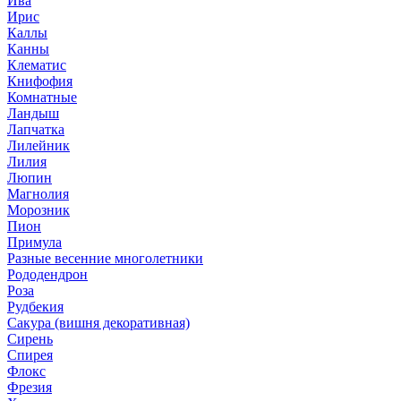
Ива
Ирис
Каллы
Канны
Клематис
Книфофия
Комнатные
Ландыш
Лапчатка
Лилейник
Лилия
Люпин
Магнолия
Морозник
Пион
Примула
Разные весенние многолетники
Рододендрон
Роза
Рудбекия
Сакура (вишня декоративная)
Сирень
Спирея
Флокс
Фрезия