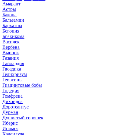
Амарант
Астры
Бакопа
Бальзамин
Бархатцы
Бегония
Брахикома
Василек
Вербена
Вьюнок
Газания
Гайлардия
Гвоздика
Гелихризум
Георгины
Гиацинтовые бобы
Годеция
Гомфрена
Дихондра
Доротеантус
Дурман
Душистый горошек
Иберис
Ипомея
Календула