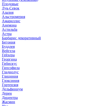
Плодовые
Лук-Севок
Азалия
Альстромерия
Амариллис
Анемона
Астильба
Астра
Барбарис декоративный
Бегония
Буддлея
Вейгела
Гейхера
Георгина
Гибискус
Гипсофила
Гладиолус
Глициния
Глоксиния
Гортензия
Дельфиниум
Дерен
Дицентра
Жасмин