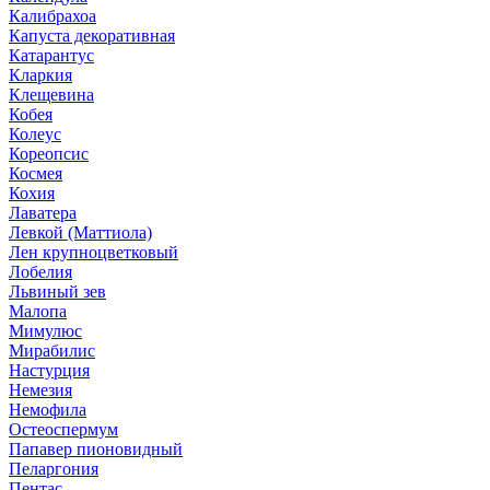
Калибрахоа
Капуста декоративная
Катарантус
Кларкия
Клещевина
Кобея
Колеус
Кореопсис
Космея
Кохия
Лаватера
Левкой (Маттиола)
Лен крупноцветковый
Лобелия
Львиный зев
Малопа
Мимулюс
Мирабилис
Настурция
Немезия
Немофила
Остеоспермум
Папавер пионовидный
Пеларгония
Пентас