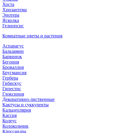
Хоста
Хризантема
Энотера
Ясколка
Гелиопсис
Комнатные цветы и растения
Аспарагус
Бальзамин
Барвинок
Бегония
Броваллия
Бругмансия
Гербера
Гибискус
Гипестис
Глоксиния
Декоративно-лиственные
Кактусы и суккуленты
Кальцеолярия
Кассия
Колеус
Колокольчик
Кроссандра