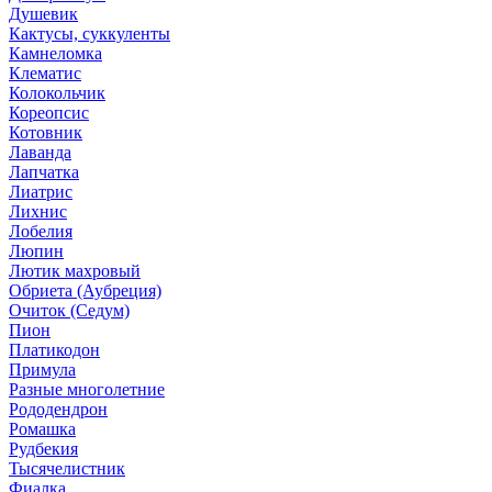
Душевик
Кактусы, суккуленты
Камнеломка
Клематис
Колокольчик
Кореопсис
Котовник
Лаванда
Лапчатка
Лиатрис
Лихнис
Лобелия
Люпин
Лютик махровый
Обриета (Аубреция)
Очиток (Седум)
Пион
Платикодон
Примула
Разные многолетние
Рододендрон
Ромашка
Рудбекия
Тысячелистник
Фиалка