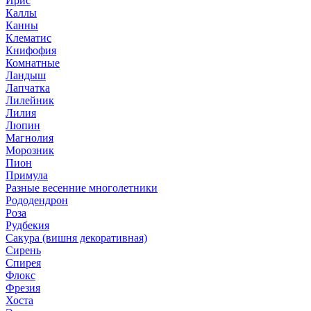
Ирис
Каллы
Канны
Клематис
Книфофия
Комнатные
Ландыш
Лапчатка
Лилейник
Лилия
Люпин
Магнолия
Морозник
Пион
Примула
Разные весенние многолетники
Рододендрон
Роза
Рудбекия
Сакура (вишня декоративная)
Сирень
Спирея
Флокс
Фрезия
Хоста