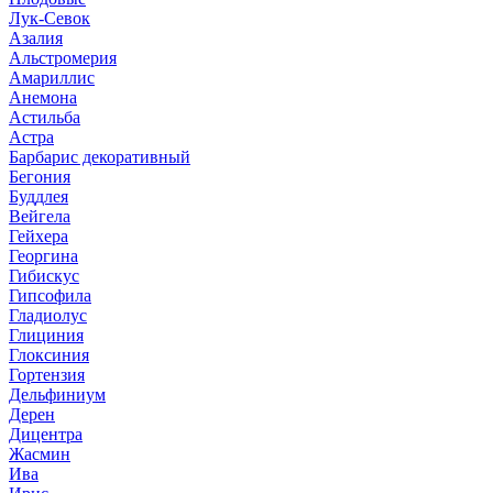
Лук-Севок
Азалия
Альстромерия
Амариллис
Анемона
Астильба
Астра
Барбарис декоративный
Бегония
Буддлея
Вейгела
Гейхера
Георгина
Гибискус
Гипсофила
Гладиолус
Глициния
Глоксиния
Гортензия
Дельфиниум
Дерен
Дицентра
Жасмин
Ива