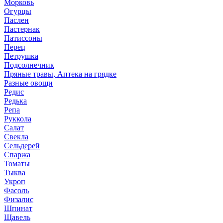
Морковь
Огурцы
Паслен
Пастернак
Патиссоны
Перец
Петрушка
Подсолнечник
Пряные травы, Аптека на грядке
Разные овощи
Редис
Редька
Репа
Руккола
Салат
Свекла
Сельдерей
Спаржа
Томаты
Тыква
Укроп
Фасоль
Физалис
Шпинат
Щавель