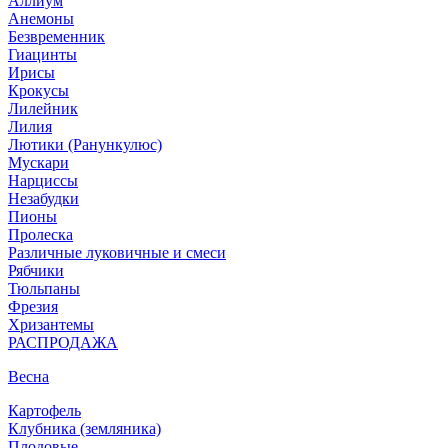
Аллиум
Анемоны
Безвременник
Гиацинты
Ирисы
Крокусы
Лилейник
Лилия
Лютики (Ранункулюс)
Мускари
Нарцисcы
Незабудки
Пионы
Пролеска
Различные луковичные и смеси
Рябчики
Тюльпаны
Фрезия
Хризантемы
РАСПРОДАЖА
Весна
Картофель
Клубника (земляника)
Плодовые