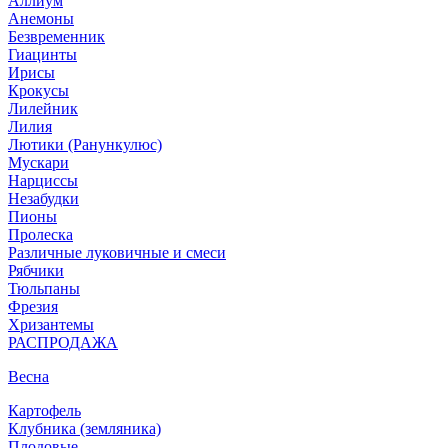
Аллиум
Анемоны
Безвременник
Гиацинты
Ирисы
Крокусы
Лилейник
Лилия
Лютики (Ранункулюс)
Мускари
Нарцисcы
Незабудки
Пионы
Пролеска
Различные луковичные и смеси
Рябчики
Тюльпаны
Фрезия
Хризантемы
РАСПРОДАЖА
Весна
Картофель
Клубника (земляника)
Плодовые