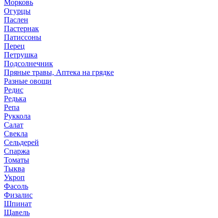
Морковь
Огурцы
Паслен
Пастернак
Патиссоны
Перец
Петрушка
Подсолнечник
Пряные травы, Аптека на грядке
Разные овощи
Редис
Редька
Репа
Руккола
Салат
Свекла
Сельдерей
Спаржа
Томаты
Тыква
Укроп
Фасоль
Физалис
Шпинат
Щавель