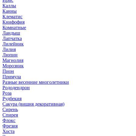
Ирис
Каллы
Канны
Клематис
Книфофия
Комнатные
Ландыш
Лапчатка
Лилейник
Лилия
Люпин
Магнолия
Морозник
Пион
Примула
Разные весенние многолетники
Рододендрон
Роза
Рудбекия
Сакура (вишня декоративная)
Сирень
Спирея
Флокс
Фрезия
Хоста