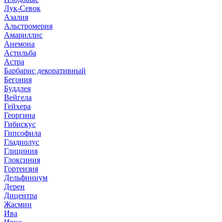
Лук-Севок
Азалия
Альстромерия
Амариллис
Анемона
Астильба
Астра
Барбарис декоративный
Бегония
Буддлея
Вейгела
Гейхера
Георгина
Гибискус
Гипсофила
Гладиолус
Глициния
Глоксиния
Гортензия
Дельфиниум
Дерен
Дицентра
Жасмин
Ива