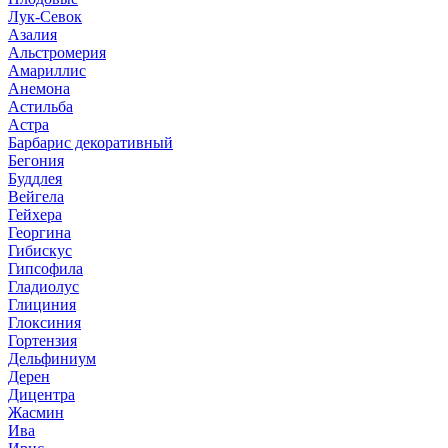
Лук-Севок
Азалия
Альстромерия
Амариллис
Анемона
Астильба
Астра
Барбарис декоративный
Бегония
Буддлея
Вейгела
Гейхера
Георгина
Гибискус
Гипсофила
Гладиолус
Глициния
Глоксиния
Гортензия
Дельфиниум
Дерен
Дицентра
Жасмин
Ива