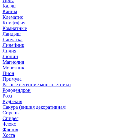
Ирис
Каллы
Канны
Клематис
Книфофия
Комнатные
Ландыш
Лапчатка
Лилейник
Лилия
Люпин
Магнолия
Морозник
Пион
Примула
Разные весенние многолетники
Рододендрон
Роза
Рудбекия
Сакура (вишня декоративная)
Сирень
Спирея
Флокс
Фрезия
Хоста