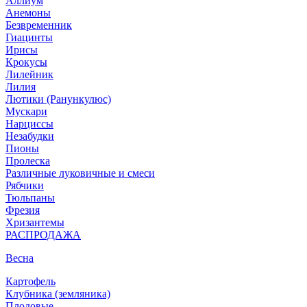
Аллиум
Анемоны
Безвременник
Гиацинты
Ирисы
Крокусы
Лилейник
Лилия
Лютики (Ранункулюс)
Мускари
Нарцисcы
Незабудки
Пионы
Пролеска
Различные луковичные и смеси
Рябчики
Тюльпаны
Фрезия
Хризантемы
РАСПРОДАЖА
Весна
Картофель
Клубника (земляника)
Плодовые