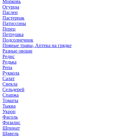
Морковь
Огурцы
Паслен
Пастернак
Патиссоны
Перец
Петрушка
Подсолнечник
Пряные травы, Аптека на грядке
Разные овощи
Редис
Редька
Репа
Руккола
Салат
Свекла
Сельдерей
Спаржа
Томаты
Тыква
Укроп
Фасоль
Физалис
Шпинат
Щавель