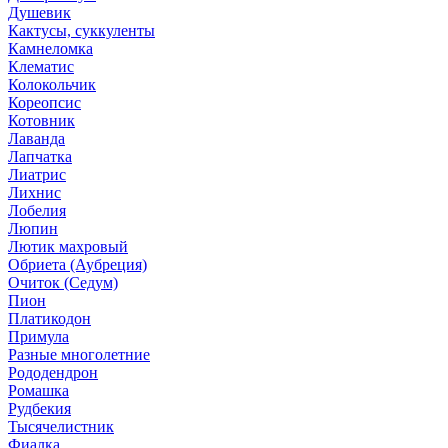
Душевик
Кактусы, суккуленты
Камнеломка
Клематис
Колокольчик
Кореопсис
Котовник
Лаванда
Лапчатка
Лиатрис
Лихнис
Лобелия
Люпин
Лютик махровый
Обриета (Аубреция)
Очиток (Седум)
Пион
Платикодон
Примула
Разные многолетние
Рододендрон
Ромашка
Рудбекия
Тысячелистник
Фиалка