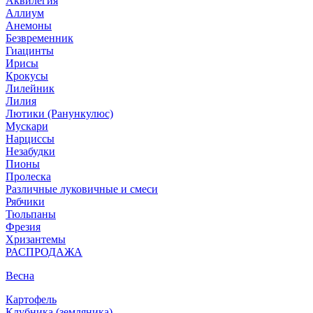
Аквилегия
Аллиум
Анемоны
Безвременник
Гиацинты
Ирисы
Крокусы
Лилейник
Лилия
Лютики (Ранункулюс)
Мускари
Нарцисcы
Незабудки
Пионы
Пролеска
Различные луковичные и смеси
Рябчики
Тюльпаны
Фрезия
Хризантемы
РАСПРОДАЖА
Весна
Картофель
Клубника (земляника)