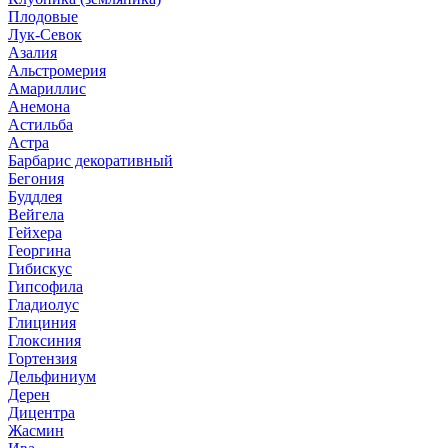
Плодовые
Лук-Севок
Азалия
Альстромерия
Амариллис
Анемона
Астильба
Астра
Барбарис декоративный
Бегония
Буддлея
Вейгела
Гейхера
Георгина
Гибискус
Гипсофила
Гладиолус
Глициния
Глоксиния
Гортензия
Дельфиниум
Дерен
Дицентра
Жасмин