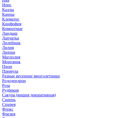
Ива
Ирис
Каллы
Канны
Клематис
Книфофия
Комнатные
Ландыш
Лапчатка
Лилейник
Лилия
Люпин
Магнолия
Морозник
Пион
Примула
Разные весенние многолетники
Рододендрон
Роза
Рудбекия
Сакура (вишня декоративная)
Сирень
Спирея
Флокс
Фрезия