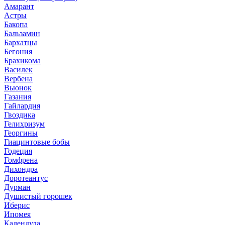
Амарант
Астры
Бакопа
Бальзамин
Бархатцы
Бегония
Брахикома
Василек
Вербена
Вьюнок
Газания
Гайлардия
Гвоздика
Гелихризум
Георгины
Гиацинтовые бобы
Годеция
Гомфрена
Дихондра
Доротеантус
Дурман
Душистый горошек
Иберис
Ипомея
Календула