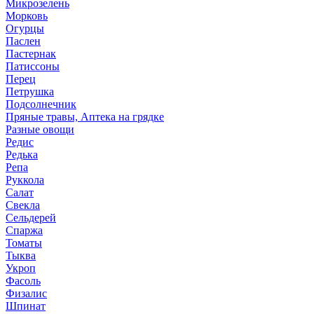
Микрозелень
Морковь
Огурцы
Паслен
Пастернак
Патиссоны
Перец
Петрушка
Подсолнечник
Пряные травы, Аптека на грядке
Разные овощи
Редис
Редька
Репа
Руккола
Салат
Свекла
Сельдерей
Спаржа
Томаты
Тыква
Укроп
Фасоль
Физалис
Шпинат