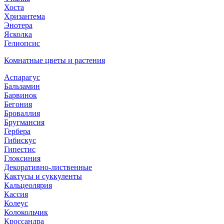
Хоста
Хризантема
Энотера
Ясколка
Гелиопсис
Комнатные цветы и растения
Аспарагус
Бальзамин
Барвинок
Бегония
Броваллия
Бругмансия
Гербера
Гибискус
Гипестис
Глоксиния
Декоративно-лиственные
Кактусы и суккуленты
Кальцеолярия
Кассия
Колеус
Колокольчик
Кроссандра