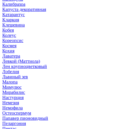
Калибрахоа
Капуста декоративная
Катарантус
Кларкия
Клещевина
Кобея
Колеус
Кореопсис
Космея
Кохия
Лаватера
Левкой (Маттиола)
Лен крупноцветковый
Лобелия
Львиный зев
Малопа
Мимулюс
Мирабилис
Настурция
Немезия
Немофила
Остеоспермум
Папавер пионовидный
Пеларгония
Пентас