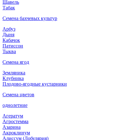
Щавель
Табак
Семена бахчевых культур
Арбуз
Дыня
Кабачок
Патиссон
Тыква
Семена ягод
Земляника
Клубника
Плодово-ягодные кустарники
Семена цветов
однолетние
Агератум
Агростемма
Азарина
Акроклинум
Алиссум (Лобулярия)