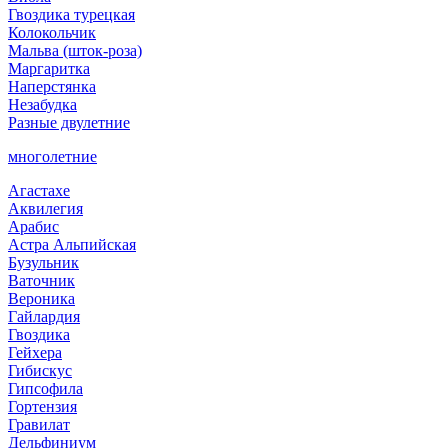
Гвоздика турецкая
Колокольчик
Мальва (шток-роза)
Маргаритка
Наперстянка
Незабудка
Разные двулетние
многолетние
Агастахе
Аквилегия
Арабис
Астра Альпийская
Бузульник
Ваточник
Вероника
Гайлардия
Гвоздика
Гейхера
Гибискус
Гипсофила
Гортензия
Гравилат
Дельфиниум