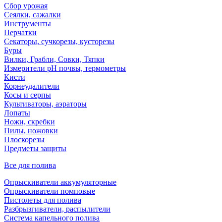
Сбор урожая
Сеялки, сажалки
Инструменты
Перчатки
Секаторы, сучкорезы, кусторезы
Буры
Вилки, Грабли, Совки, Тяпки
Измерители pH почвы, термометры
Кисти
Корнеудалители
Косы и серпы
Культиваторы, аэраторы
Лопаты
Ножи, скребки
Пилы, ножовки
Плоскорезы
Предметы защиты
Все для полива
Опрыскиватели аккумуляторные
Опрыскиватели помповые
Пистолеты для полива
Разбрызгиватели, распылители
Система капельного полива