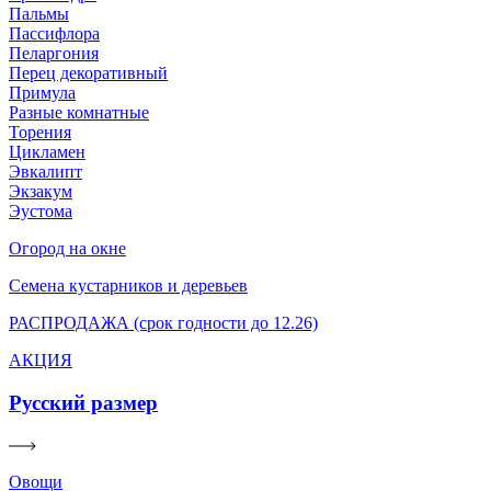
Пальмы
Пассифлора
Пеларгония
Перец декоративный
Примула
Разные комнатные
Торения
Цикламен
Эвкалипт
Экзакум
Эустома
Огород на окне
Семена кустарников и деревьев
РАСПРОДАЖА (срок годности до 12.26)
АКЦИЯ
Русский размер
Овощи