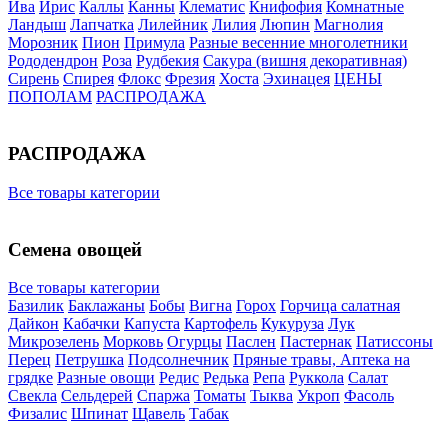
Ива
Ирис
Каллы
Канны
Клематис
Книфофия
Комнатные
Ландыш
Лапчатка
Лилейник
Лилия
Люпин
Магнолия
Морозник
Пион
Примула
Разные весенние многолетники
Рододендрон
Роза
Рудбекия
Сакура (вишня декоративная)
Сирень
Спирея
Флокс
Фрезия
Хоста
Эхинацея
ЦЕНЫ
ПОПОЛАМ
РАСПРОДАЖА
РАСПРОДАЖА
Все товары категории
Семена овощей
Все товары категории
Базилик
Баклажаны
Бобы
Вигна
Горох
Горчица салатная
Дайкон
Кабачки
Капуста
Картофель
Кукуруза
Лук
Микрозелень
Морковь
Огурцы
Паслен
Пастернак
Патиссоны
Перец
Петрушка
Подсолнечник
Пряные травы, Аптека на
грядке
Разные овощи
Редис
Редька
Репа
Руккола
Салат
Свекла
Сельдерей
Спаржа
Томаты
Тыква
Укроп
Фасоль
Физалис
Шпинат
Щавель
Табак