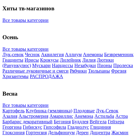
Хиты тв-магазинов
Все товары категории
Осень
Все товары категории
Лук-севок
Чеснок
Аквилегия
Аллиум
Анемоны
Безвременник
Гиацинты
Ирисы
Крокусы
Лилейник
Лилия
Лютики
(Ранункулюс)
Мускари
Нарцисcы
Незабудки
Пионы
Пролеска
Различные луковичные и смеси
Рябчики
Тюльпаны
Фрезия
Хризантемы
РАСПРОДАЖА
Весна
Все товары категории
Картофель
Клубника (земляника)
Плодовые
Лук-Севок
Азалия
Альстромерия
Амариллис
Анемона
Астильба
Астра
Барбарис декоративный
Бегония
Буддлея
Вейгела
Гейхера
Георгина
Гибискус
Гипсофила
Гладиолус
Глициния
Глоксиния
Гортензия
Дельфиниум
Дерен
Дицентра
Жасмин