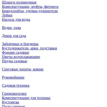
Шланги поливочные
Комплектующие, муфты, фитинги
Брандспойты, удочки-удлинители
Лейки
Насосы для воды
Ведра, тазы
Декор для сада
Заборчики и бордюры
Кустодержатели, арки, подставки
Фонари садовые
Цветы водоплавающие
Пруды садовые
Снеговые лопаты, ковши
Рукомойники
Садовая техника
Газонокосилки
Комплектующие для техники
Кусторезы
Пилы цепные