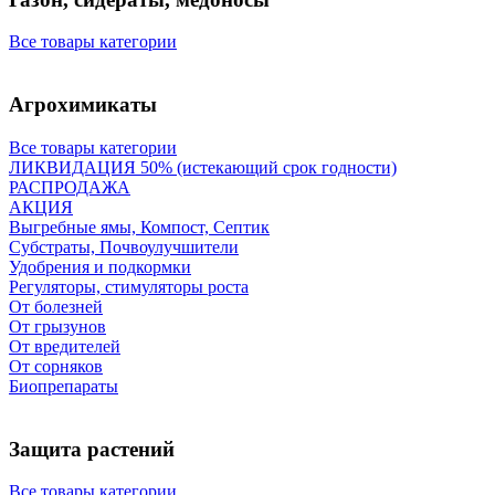
Все товары категории
Агрохимикаты
Все товары категории
ЛИКВИДАЦИЯ 50% (истекающий срок годности)
РАСПРОДАЖА
АКЦИЯ
Выгребные ямы, Компост, Септик
Субстраты, Почвоулучшители
Удобрения и подкормки
Регуляторы, стимуляторы роста
От болезней
От грызунов
От вредителей
От сорняков
Биопрепараты
Защита растений
Все товары категории