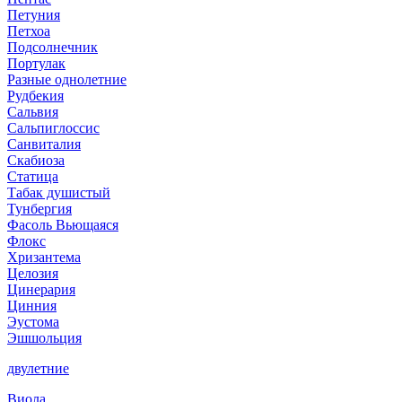
Петуния
Петхоа
Подсолнечник
Портулак
Разные однолетние
Рудбекия
Сальвия
Сальпиглоссис
Санвиталия
Скабиоза
Статица
Табак душистый
Тунбергия
Фасоль Вьющаяся
Флокс
Хризантема
Целозия
Цинерария
Цинния
Эустома
Эшшольция
двулетние
Виола