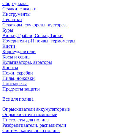
Сбор урожая
Сеялки, сажалки
Инструменты
Перчатки
Секаторы, сучкорезы, кусторезы
Буры
Вилки, Грабли, Совки, Тяпки
Измерители pH почвы, термометры
Кисти
Корнеудалители
Косы и серпы
Культиваторы, аэраторы
Лопаты
Ножи, скребки
Пилы, ножовки
Плоскорезы
Предметы защиты
Все для полива
Опрыскиватели аккумуляторные
Опрыскиватели помповые
Пистолеты для полива
Разбрызгиватели, распылители
Система капельного полива