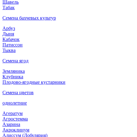
Щавель
Табак
Семена бахчевых культур
Арбуз
Дыня
Кабачок
Патиссон
Тыква
Семена ягод
Земляника
Клубника
Плодово-ягодные кустарники
Семена цветов
однолетние
Агератум
Агростемма
Азарина
Акроклинум
Алиссум (Лобулярия)