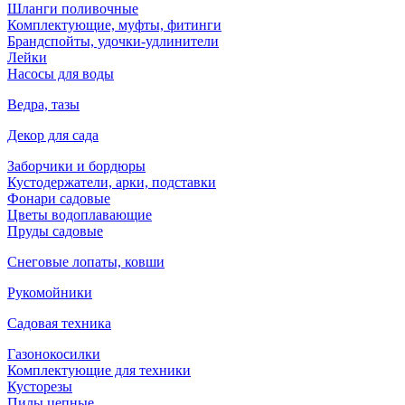
Шланги поливочные
Комплектующие, муфты, фитинги
Брандспойты, удочки-удлинители
Лейки
Насосы для воды
Ведра, тазы
Декор для сада
Заборчики и бордюры
Кустодержатели, арки, подставки
Фонари садовые
Цветы водоплавающие
Пруды садовые
Снеговые лопаты, ковши
Рукомойники
Садовая техника
Газонокосилки
Комплектующие для техники
Кусторезы
Пилы цепные