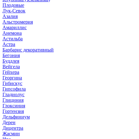
Плодовые
Лук-Севок
Азалия
Альстромерия
Амариллис
Анемона
Астильба
Астра
Барбарис декоративный
Бегония
Буддлея
Вейгела
Гейхера
Георгина
Гибискус
Гипсофила
Гладиолус
Глициния
Глоксиния
Гортензия
Дельфиниум
Дерен
Дицентра
Жасмин