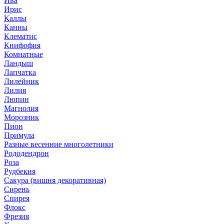
Ива
Ирис
Каллы
Канны
Клематис
Книфофия
Комнатные
Ландыш
Лапчатка
Лилейник
Лилия
Люпин
Магнолия
Морозник
Пион
Примула
Разные весенние многолетники
Рододендрон
Роза
Рудбекия
Сакура (вишня декоративная)
Сирень
Спирея
Флокс
Фрезия