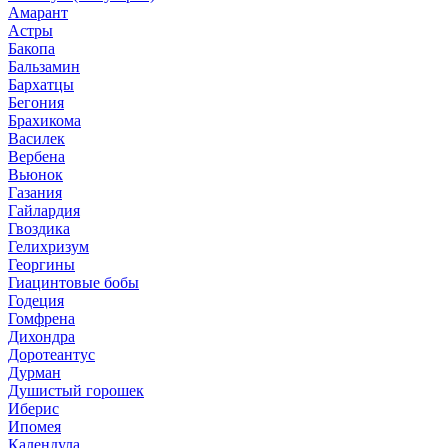
Амарант
Астры
Бакопа
Бальзамин
Бархатцы
Бегония
Брахикома
Василек
Вербена
Вьюнок
Газания
Гайлардия
Гвоздика
Гелихризум
Георгины
Гиацинтовые бобы
Годеция
Гомфрена
Дихондра
Доротеантус
Дурман
Душистый горошек
Иберис
Ипомея
Календула