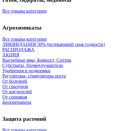
Все товары категории
Агрохимикаты
Все товары категории
ЛИКВИДАЦИЯ 50% (истекающий срок годности)
РАСПРОДАЖА
АКЦИЯ
Выгребные ямы, Компост, Септик
Субстраты, Почвоулучшители
Удобрения и подкормки
Регуляторы, стимуляторы роста
От болезней
От грызунов
От вредителей
От сорняков
Биопрепараты
Защита растений
Все товары категории