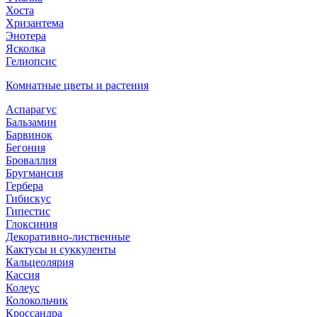
Хоста
Хризантема
Энотера
Ясколка
Гелиопсис
Комнатные цветы и растения
Аспарагус
Бальзамин
Барвинок
Бегония
Броваллия
Бругмансия
Гербера
Гибискус
Гипестис
Глоксиния
Декоративно-лиственные
Кактусы и суккуленты
Кальцеолярия
Кассия
Колеус
Колокольчик
Кроссандра