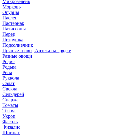
Микрозелень
Морковь
Огурцы
Паслен
Пастернак
Патиссоны
Перец
Петрушка
Подсолнечник
Пряные травы, Аптека на грядке
Разные овощи
Редис
Редька
Репа
Руккола
Салат
Свекла
Сельдерей
Спаржа
Томаты
Тыква
Укроп
Фасоль
Физалис
Шпинат