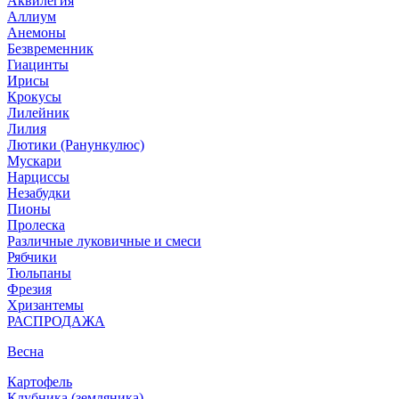
Аквилегия
Аллиум
Анемоны
Безвременник
Гиацинты
Ирисы
Крокусы
Лилейник
Лилия
Лютики (Ранункулюс)
Мускари
Нарцисcы
Незабудки
Пионы
Пролеска
Различные луковичные и смеси
Рябчики
Тюльпаны
Фрезия
Хризантемы
РАСПРОДАЖА
Весна
Картофель
Клубника (земляника)