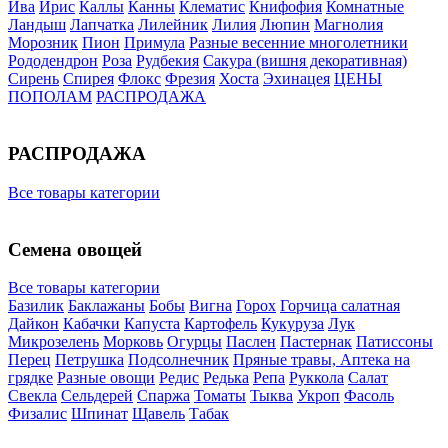
Ива
Ирис
Каллы
Канны
Клематис
Книфофия
Комнатные
Ландыш
Лапчатка
Лилейник
Лилия
Люпин
Магнолия
Морозник
Пион
Примула
Разные весенние многолетники
Рододендрон
Роза
Рудбекия
Сакура (вишня декоративная)
Сирень
Спирея
Флокс
Фрезия
Хоста
Эхинацея
ЦЕНЫ
ПОПОЛАМ
РАСПРОДАЖА
РАСПРОДАЖА
Все товары категории
Семена овощей
Все товары категории
Базилик
Баклажаны
Бобы
Вигна
Горох
Горчица салатная
Дайкон
Кабачки
Капуста
Картофель
Кукуруза
Лук
Микрозелень
Морковь
Огурцы
Паслен
Пастернак
Патиссоны
Перец
Петрушка
Подсолнечник
Пряные травы, Аптека на
грядке
Разные овощи
Редис
Редька
Репа
Руккола
Салат
Свекла
Сельдерей
Спаржа
Томаты
Тыква
Укроп
Фасоль
Физалис
Шпинат
Щавель
Табак