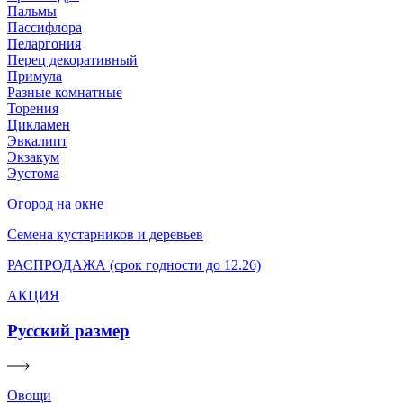
Пальмы
Пассифлора
Пеларгония
Перец декоративный
Примула
Разные комнатные
Торения
Цикламен
Эвкалипт
Экзакум
Эустома
Огород на окне
Семена кустарников и деревьев
РАСПРОДАЖА (срок годности до 12.26)
АКЦИЯ
Русский размер
Овощи