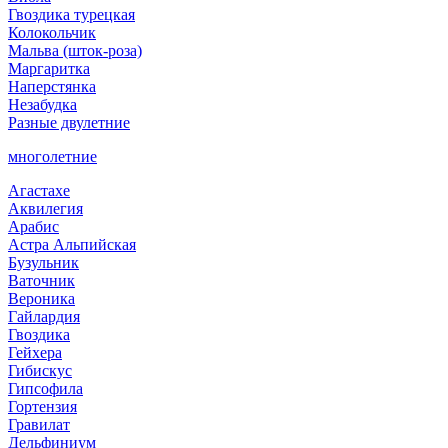
Гвоздика турецкая
Колокольчик
Мальва (шток-роза)
Маргаритка
Наперстянка
Незабудка
Разные двулетние
многолетние
Агастахе
Аквилегия
Арабис
Астра Альпийская
Бузульник
Ваточник
Вероника
Гайлардия
Гвоздика
Гейхера
Гибискус
Гипсофила
Гортензия
Гравилат
Дельфиниум