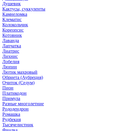
Душевик
Кактусы, суккуленты
Камнеломка
Клематис
Колокольчик
Кореопсис
Котовник
Лаванда
Лапчатка
Лиатрис
Лихнис
Лобелия
Люпин
Лютик махровый
Обриета (Аубреция)
Очиток (Седум)
Пион
Платикодон
Примула
Разные многолетние
Рододендрон
Ромашка
Рудбекия
Тысячелистник
Фиалка