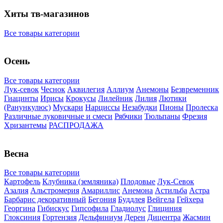
Хиты тв-магазинов
Все товары категории
Осень
Все товары категории
Лук-севок
Чеснок
Аквилегия
Аллиум
Анемоны
Безвременник
Гиацинты
Ирисы
Крокусы
Лилейник
Лилия
Лютики
(Ранункулюс)
Мускари
Нарцисcы
Незабудки
Пионы
Пролеска
Различные луковичные и смеси
Рябчики
Тюльпаны
Фрезия
Хризантемы
РАСПРОДАЖА
Весна
Все товары категории
Картофель
Клубника (земляника)
Плодовые
Лук-Севок
Азалия
Альстромерия
Амариллис
Анемона
Астильба
Астра
Барбарис декоративный
Бегония
Буддлея
Вейгела
Гейхера
Георгина
Гибискус
Гипсофила
Гладиолус
Глициния
Глоксиния
Гортензия
Дельфиниум
Дерен
Дицентра
Жасмин