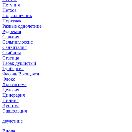
Петуния
Петхоа
Подсолнечник
Портулак
Разные однолетние
Рудбекия
Сальвия
Сальпиглоссис
Санвиталия
Скабиоза
Статица
Табак душистый
Тунбергия
Фасоль Вьющаяся
Флокс
Хризантема
Целозия
Цинерария
Цинния
Эустома
Эшшольция
двулетние
Виола