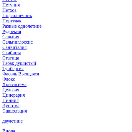
Петуния
Петхоа
Подсолнечник
Портулак
Разные однолетние
Рудбекия
Сальвия
Сальпиглоссис
Санвиталия
Скабиоза
Статица
Табак душистый
Тунбергия
Фасоль Вьющаяся
Флокс
Хризантема
Целозия
Цинерария
Цинния
Эустома
Эшшольция
двулетние
Виола