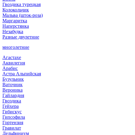
Гвоздика турецкая
Колокольчик
Мальва (шток-роза)
Маргаритка
Наперстянка
Незабудка
Разные двулетние
многолетние
Агастахе
Аквилегия
Арабис
Астра Альпийская
Бузульник
Ваточник
Вероника
Гайлардия
Гвоздика
Гейхера
Гибискус
Гипсофила
Гортензия
Гравилат
Дельфиниум