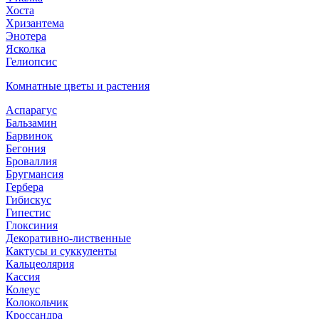
Хоста
Хризантема
Энотера
Ясколка
Гелиопсис
Комнатные цветы и растения
Аспарагус
Бальзамин
Барвинок
Бегония
Броваллия
Бругмансия
Гербера
Гибискус
Гипестис
Глоксиния
Декоративно-лиственные
Кактусы и суккуленты
Кальцеолярия
Кассия
Колеус
Колокольчик
Кроссандра