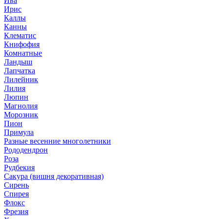
Ива
Ирис
Каллы
Канны
Клематис
Книфофия
Комнатные
Ландыш
Лапчатка
Лилейник
Лилия
Люпин
Магнолия
Морозник
Пион
Примула
Разные весенние многолетники
Рододендрон
Роза
Рудбекия
Сакура (вишня декоративная)
Сирень
Спирея
Флокс
Фрезия