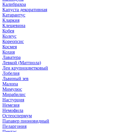
Калибрахоа
Капуста декоративная
Катарантус
Кларкия
Клещевина
Кобея
Колеус
Кореопсис
Космея
Кохия
Лаватера
Левкой (Маттиола)
Лен крупноцветковый
Лобелия
Львиный зев
Малопа
Мимулюс
Мирабилис
Настурция
Немезия
Немофила
Остеоспермум
Папавер пионовидный
Пеларгония
Пентас