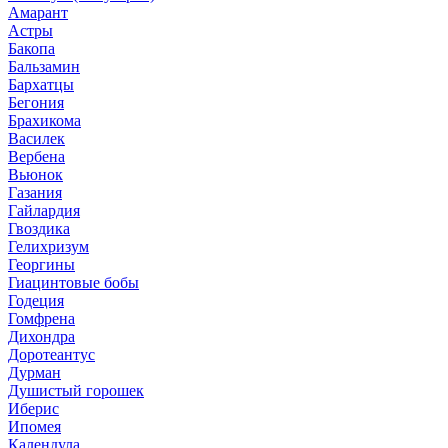
Амарант
Астры
Бакопа
Бальзамин
Бархатцы
Бегония
Брахикома
Василек
Вербена
Вьюнок
Газания
Гайлардия
Гвоздика
Гелихризум
Георгины
Гиацинтовые бобы
Годеция
Гомфрена
Дихондра
Доротеантус
Дурман
Душистый горошек
Иберис
Ипомея
Календула