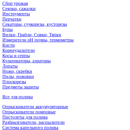
Сбор урожая
Сеялки, сажалки
Инструменты
Перчатки
Секаторы, сучкорезы, кусторезы
Буры
Вилки, Грабли, Совки, Тяпки
Измерители pH почвы, термометры
Кисти
Корнеудалители
Косы и серпы
Культиваторы, аэраторы
Лопаты
Ножи, скребки
Пилы, ножовки
Плоскорезы
Предметы защиты
Все для полива
Опрыскиватели аккумуляторные
Опрыскиватели помповые
Пистолеты для полива
Разбрызгиватели, распылители
Система капельного полива