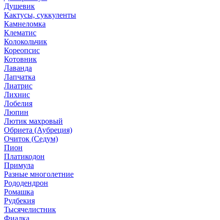
Душевик
Кактусы, суккуленты
Камнеломка
Клематис
Колокольчик
Кореопсис
Котовник
Лаванда
Лапчатка
Лиатрис
Лихнис
Лобелия
Люпин
Лютик махровый
Обриета (Аубреция)
Очиток (Седум)
Пион
Платикодон
Примула
Разные многолетние
Рододендрон
Ромашка
Рудбекия
Тысячелистник
Фиалка