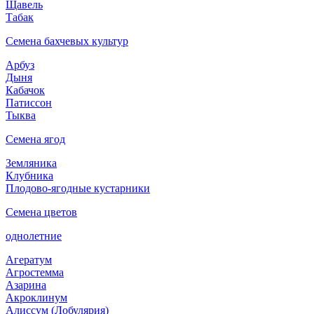
Щавель
Табак
Семена бахчевых культур
Арбуз
Дыня
Кабачок
Патиссон
Тыква
Семена ягод
Земляника
Клубника
Плодово-ягодные кустарники
Семена цветов
однолетние
Агератум
Агростемма
Азарина
Акроклинум
Алиссум (Лобулярия)