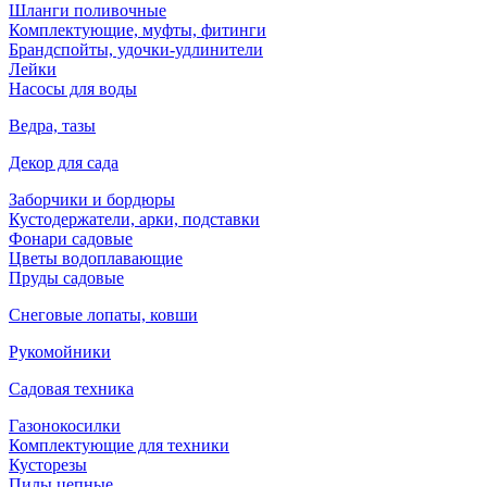
Шланги поливочные
Комплектующие, муфты, фитинги
Брандспойты, удочки-удлинители
Лейки
Насосы для воды
Ведра, тазы
Декор для сада
Заборчики и бордюры
Кустодержатели, арки, подставки
Фонари садовые
Цветы водоплавающие
Пруды садовые
Снеговые лопаты, ковши
Рукомойники
Садовая техника
Газонокосилки
Комплектующие для техники
Кусторезы
Пилы цепные