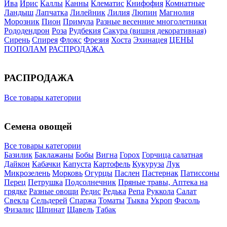
Ива
Ирис
Каллы
Канны
Клематис
Книфофия
Комнатные
Ландыш
Лапчатка
Лилейник
Лилия
Люпин
Магнолия
Морозник
Пион
Примула
Разные весенние многолетники
Рододендрон
Роза
Рудбекия
Сакура (вишня декоративная)
Сирень
Спирея
Флокс
Фрезия
Хоста
Эхинацея
ЦЕНЫ
ПОПОЛАМ
РАСПРОДАЖА
РАСПРОДАЖА
Все товары категории
Семена овощей
Все товары категории
Базилик
Баклажаны
Бобы
Вигна
Горох
Горчица салатная
Дайкон
Кабачки
Капуста
Картофель
Кукуруза
Лук
Микрозелень
Морковь
Огурцы
Паслен
Пастернак
Патиссоны
Перец
Петрушка
Подсолнечник
Пряные травы, Аптека на
грядке
Разные овощи
Редис
Редька
Репа
Руккола
Салат
Свекла
Сельдерей
Спаржа
Томаты
Тыква
Укроп
Фасоль
Физалис
Шпинат
Щавель
Табак