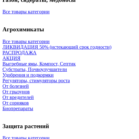
Все товары категории
Агрохимикаты
Все товары категории
ЛИКВИДАЦИЯ 50% (истекающий срок годности)
РАСПРОДАЖА
АКЦИЯ
Выгребные ямы, Компост, Септик
Субстраты, Почвоулучшители
Удобрения и подкормки
Регуляторы, стимуляторы роста
От болезней
От грызунов
От вредителей
От сорняков
Биопрепараты
Защита растений
Все товары категории