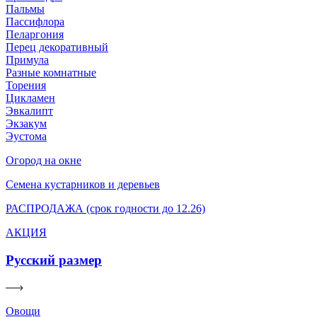
Пальмы
Пассифлора
Пеларгония
Перец декоративный
Примула
Разные комнатные
Торения
Цикламен
Эвкалипт
Экзакум
Эустома
Огород на окне
Семена кустарников и деревьев
РАСПРОДАЖА (срок годности до 12.26)
АКЦИЯ
Русский размер
Овощи