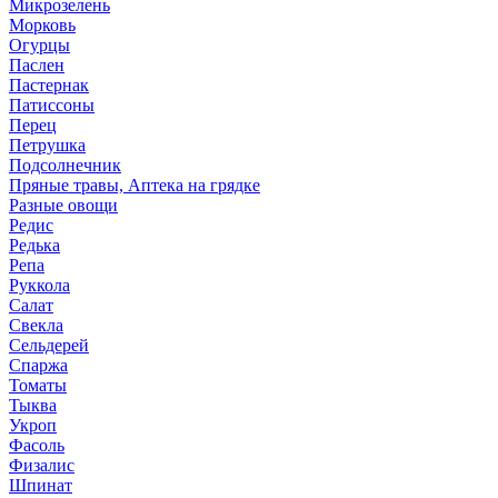
Микрозелень
Морковь
Огурцы
Паслен
Пастернак
Патиссоны
Перец
Петрушка
Подсолнечник
Пряные травы, Аптека на грядке
Разные овощи
Редис
Редька
Репа
Руккола
Салат
Свекла
Сельдерей
Спаржа
Томаты
Тыква
Укроп
Фасоль
Физалис
Шпинат