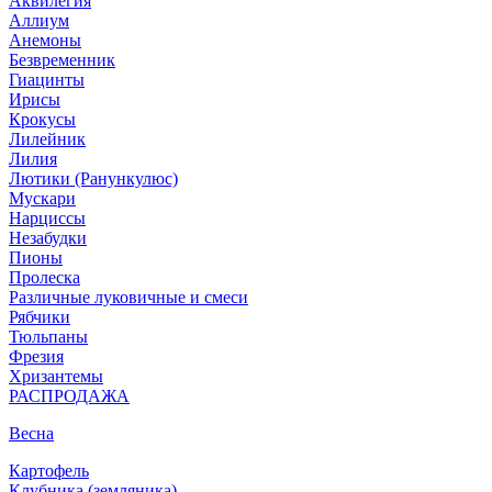
Аквилегия
Аллиум
Анемоны
Безвременник
Гиацинты
Ирисы
Крокусы
Лилейник
Лилия
Лютики (Ранункулюс)
Мускари
Нарцисcы
Незабудки
Пионы
Пролеска
Различные луковичные и смеси
Рябчики
Тюльпаны
Фрезия
Хризантемы
РАСПРОДАЖА
Весна
Картофель
Клубника (земляника)