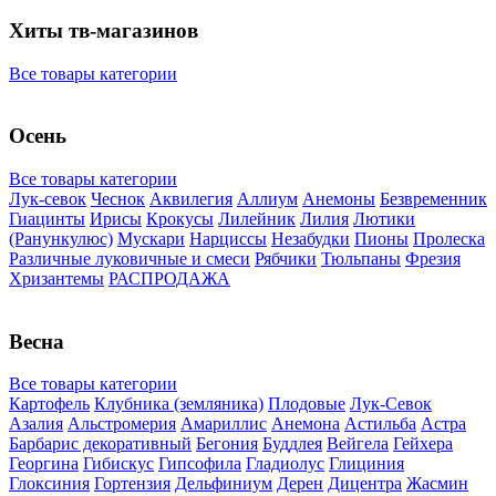
Хиты тв-магазинов
Все товары категории
Осень
Все товары категории
Лук-севок
Чеснок
Аквилегия
Аллиум
Анемоны
Безвременник
Гиацинты
Ирисы
Крокусы
Лилейник
Лилия
Лютики
(Ранункулюс)
Мускари
Нарцисcы
Незабудки
Пионы
Пролеска
Различные луковичные и смеси
Рябчики
Тюльпаны
Фрезия
Хризантемы
РАСПРОДАЖА
Весна
Все товары категории
Картофель
Клубника (земляника)
Плодовые
Лук-Севок
Азалия
Альстромерия
Амариллис
Анемона
Астильба
Астра
Барбарис декоративный
Бегония
Буддлея
Вейгела
Гейхера
Георгина
Гибискус
Гипсофила
Гладиолус
Глициния
Глоксиния
Гортензия
Дельфиниум
Дерен
Дицентра
Жасмин