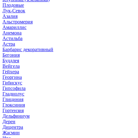
Плодовые
Лук-Севок
Азалия
Альстромерия
Амариллис
Анемона
Астильба
Астра
Барбарис декоративный
Бегония
Буддлея
Вейгела
Гейхера
Георгина
Гибискус
Гипсофила
Гладиолус
Глициния
Глоксиния
Гортензия
Дельфиниум
Дерен
Дицентра
Жасмин