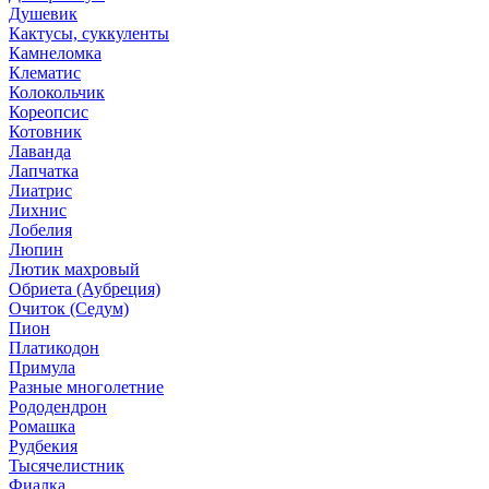
Душевик
Кактусы, суккуленты
Камнеломка
Клематис
Колокольчик
Кореопсис
Котовник
Лаванда
Лапчатка
Лиатрис
Лихнис
Лобелия
Люпин
Лютик махровый
Обриета (Аубреция)
Очиток (Седум)
Пион
Платикодон
Примула
Разные многолетние
Рододендрон
Ромашка
Рудбекия
Тысячелистник
Фиалка