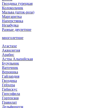
Гвоздика турецкая
Колокольчик
Мальва (шток-роза)
Маргаритка
Наперстянка
Незабудка
Разные двулетние
многолетние
Агастахе
Аквилегия
Арабис
Астра Альпийская
Бузульник
Ваточник
Вероника
Гайлардия
Гвоздика
Гейхера
Гибискус
Гипсофила
Гортензия
Гравилат
Дельфиниум