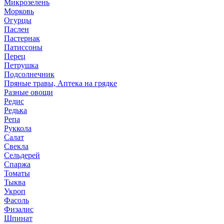
Микрозелень
Морковь
Огурцы
Паслен
Пастернак
Патиссоны
Перец
Петрушка
Подсолнечник
Пряные травы, Аптека на грядке
Разные овощи
Редис
Редька
Репа
Руккола
Салат
Свекла
Сельдерей
Спаржа
Томаты
Тыква
Укроп
Фасоль
Физалис
Шпинат