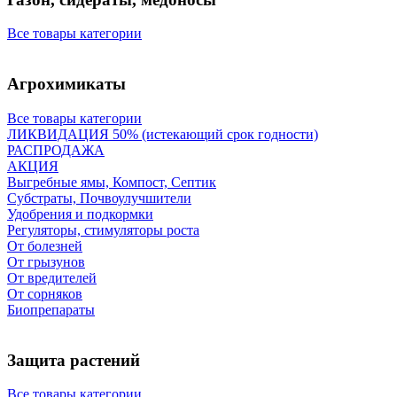
Все товары категории
Агрохимикаты
Все товары категории
ЛИКВИДАЦИЯ 50% (истекающий срок годности)
РАСПРОДАЖА
АКЦИЯ
Выгребные ямы, Компост, Септик
Субстраты, Почвоулучшители
Удобрения и подкормки
Регуляторы, стимуляторы роста
От болезней
От грызунов
От вредителей
От сорняков
Биопрепараты
Защита растений
Все товары категории