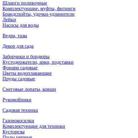
Шланги поливочные
Комплектующие, муфты, фитинги
Брандспойты, удочки-удлинители
Лейки
Насосы для воды
Ведра, тазы
Декор для сада
Заборчики и бордюры
Кустодержатели, арки, подставки
Фонари садовые
Цветы водоплавающие
Пруды садовые
Снеговые лопаты, ковши
Рукомойники
Садовая техника
Газонокосилки
Комплектующие для техники
Кусторезы
Пилы цепные