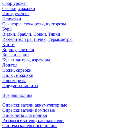
Сбор урожая
Сеялки, сажалки
Инструменты
Перчатки
Секаторы, сучкорезы, кусторезы
Буры
Вилки, Грабли, Совки, Тяпки
Измерители pH почвы, термометры
Кисти
Корнеудалители
Косы и серпы
Культиваторы, аэраторы
Лопаты
Ножи, скребки
Пилы, ножовки
Плоскорезы
Предметы защиты
Все для полива
Опрыскиватели аккумуляторные
Опрыскиватели помповые
Пистолеты для полива
Разбрызгиватели, распылители
Система капельного полива