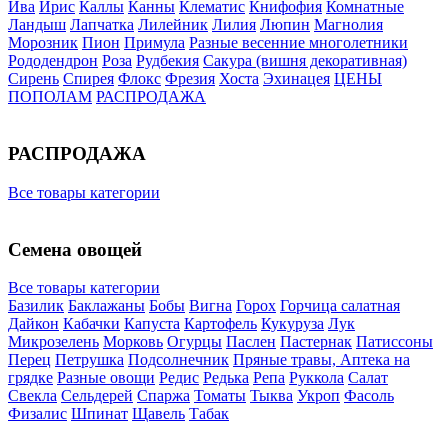
Ива
Ирис
Каллы
Канны
Клематис
Книфофия
Комнатные
Ландыш
Лапчатка
Лилейник
Лилия
Люпин
Магнолия
Морозник
Пион
Примула
Разные весенние многолетники
Рододендрон
Роза
Рудбекия
Сакура (вишня декоративная)
Сирень
Спирея
Флокс
Фрезия
Хоста
Эхинацея
ЦЕНЫ
ПОПОЛАМ
РАСПРОДАЖА
РАСПРОДАЖА
Все товары категории
Семена овощей
Все товары категории
Базилик
Баклажаны
Бобы
Вигна
Горох
Горчица салатная
Дайкон
Кабачки
Капуста
Картофель
Кукуруза
Лук
Микрозелень
Морковь
Огурцы
Паслен
Пастернак
Патиссоны
Перец
Петрушка
Подсолнечник
Пряные травы, Аптека на
грядке
Разные овощи
Редис
Редька
Репа
Руккола
Салат
Свекла
Сельдерей
Спаржа
Томаты
Тыква
Укроп
Фасоль
Физалис
Шпинат
Щавель
Табак