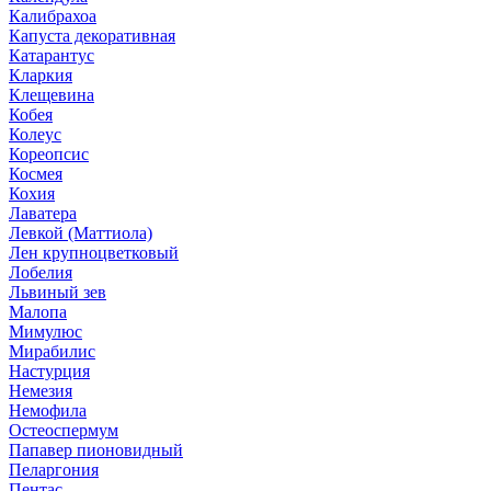
Калибрахоа
Капуста декоративная
Катарантус
Кларкия
Клещевина
Кобея
Колеус
Кореопсис
Космея
Кохия
Лаватера
Левкой (Маттиола)
Лен крупноцветковый
Лобелия
Львиный зев
Малопа
Мимулюс
Мирабилис
Настурция
Немезия
Немофила
Остеоспермум
Папавер пионовидный
Пеларгония
Пентас