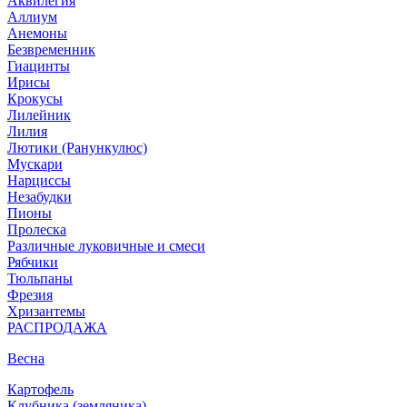
Аквилегия
Аллиум
Анемоны
Безвременник
Гиацинты
Ирисы
Крокусы
Лилейник
Лилия
Лютики (Ранункулюс)
Мускари
Нарцисcы
Незабудки
Пионы
Пролеска
Различные луковичные и смеси
Рябчики
Тюльпаны
Фрезия
Хризантемы
РАСПРОДАЖА
Весна
Картофель
Клубника (земляника)