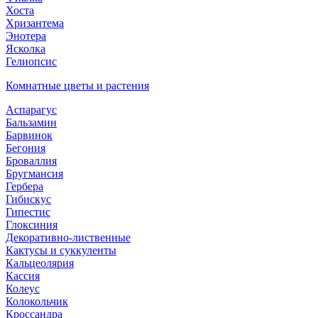
Хоста
Хризантема
Энотера
Ясколка
Гелиопсис
Комнатные цветы и растения
Аспарагус
Бальзамин
Барвинок
Бегония
Броваллия
Бругмансия
Гербера
Гибискус
Гипестис
Глоксиния
Декоративно-лиственные
Кактусы и суккуленты
Кальцеолярия
Кассия
Колеус
Колокольчик
Кроссандра