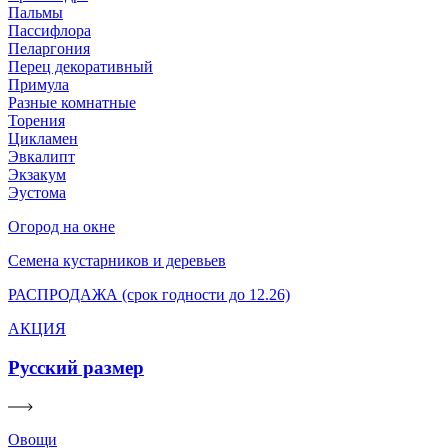
Пальмы
Пассифлора
Пеларгония
Перец декоративный
Примула
Разные комнатные
Торения
Цикламен
Эвкалипт
Экзакум
Эустома
Огород на окне
Семена кустарников и деревьев
РАСПРОДАЖА (срок годности до 12.26)
АКЦИЯ
Русский размер
Овощи