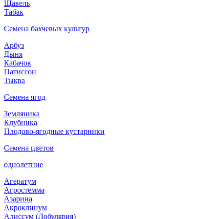
Щавель
Табак
Семена бахчевых культур
Арбуз
Дыня
Кабачок
Патиссон
Тыква
Семена ягод
Земляника
Клубника
Плодово-ягодные кустарники
Семена цветов
однолетние
Агератум
Агростемма
Азарина
Акроклинум
Алиссум (Лобулярия)