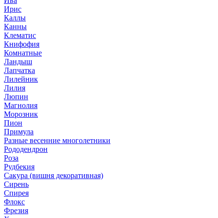
Ива
Ирис
Каллы
Канны
Клематис
Книфофия
Комнатные
Ландыш
Лапчатка
Лилейник
Лилия
Люпин
Магнолия
Морозник
Пион
Примула
Разные весенние многолетники
Рододендрон
Роза
Рудбекия
Сакура (вишня декоративная)
Сирень
Спирея
Флокс
Фрезия