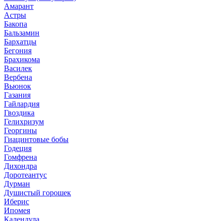
Амарант
Астры
Бакопа
Бальзамин
Бархатцы
Бегония
Брахикома
Василек
Вербена
Вьюнок
Газания
Гайлардия
Гвоздика
Гелихризум
Георгины
Гиацинтовые бобы
Годеция
Гомфрена
Дихондра
Доротеантус
Дурман
Душистый горошек
Иберис
Ипомея
Календула