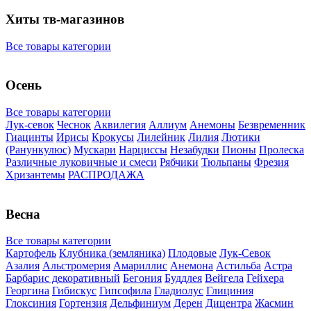
Хиты тв-магазинов
Все товары категории
Осень
Все товары категории
Лук-севок
Чеснок
Аквилегия
Аллиум
Анемоны
Безвременник
Гиацинты
Ирисы
Крокусы
Лилейник
Лилия
Лютики
(Ранункулюс)
Мускари
Нарцисcы
Незабудки
Пионы
Пролеска
Различные луковичные и смеси
Рябчики
Тюльпаны
Фрезия
Хризантемы
РАСПРОДАЖА
Весна
Все товары категории
Картофель
Клубника (земляника)
Плодовые
Лук-Севок
Азалия
Альстромерия
Амариллис
Анемона
Астильба
Астра
Барбарис декоративный
Бегония
Буддлея
Вейгела
Гейхера
Георгина
Гибискус
Гипсофила
Гладиолус
Глициния
Глоксиния
Гортензия
Дельфиниум
Дерен
Дицентра
Жасмин