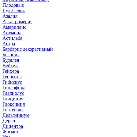
Плодовые
Лук-Севок
Азалия
Альстромерия
Амариллис
Анемона
Астильба
Астра
Барбарис декоративный
Бегония
Буддлея
Вейгела
Гейхера
Георгина
Гибискус
Гипсофила
Гладиолус
Глициния
Глоксиния
Гортензия
Дельфиниум
Дерен
Дицентра
Жасмин