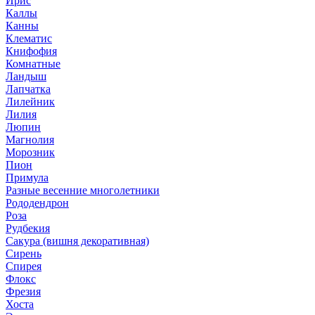
Ирис
Каллы
Канны
Клематис
Книфофия
Комнатные
Ландыш
Лапчатка
Лилейник
Лилия
Люпин
Магнолия
Морозник
Пион
Примула
Разные весенние многолетники
Рододендрон
Роза
Рудбекия
Сакура (вишня декоративная)
Сирень
Спирея
Флокс
Фрезия
Хоста