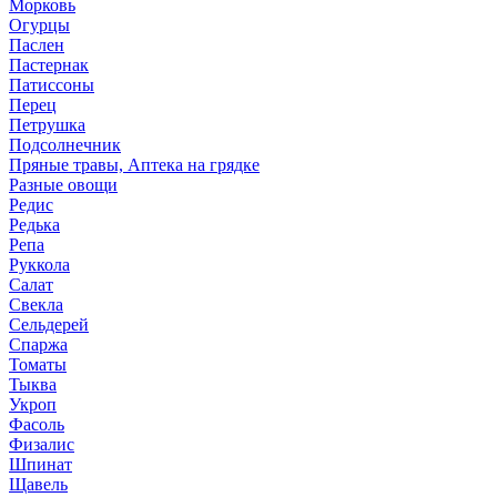
Морковь
Огурцы
Паслен
Пастернак
Патиссоны
Перец
Петрушка
Подсолнечник
Пряные травы, Аптека на грядке
Разные овощи
Редис
Редька
Репа
Руккола
Салат
Свекла
Сельдерей
Спаржа
Томаты
Тыква
Укроп
Фасоль
Физалис
Шпинат
Щавель