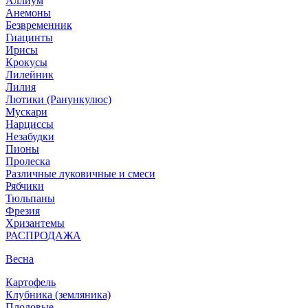
Аллиум
Анемоны
Безвременник
Гиацинты
Ирисы
Крокусы
Лилейник
Лилия
Лютики (Ранункулюс)
Мускари
Нарцисcы
Незабудки
Пионы
Пролеска
Различные луковичные и смеси
Рябчики
Тюльпаны
Фрезия
Хризантемы
РАСПРОДАЖА
Весна
Картофель
Клубника (земляника)
Плодовые