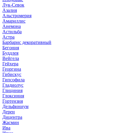
Лук-Севок
Азалия
Альстромерия
Амариллис
Анемона
Астильба
Астра
Барбарис декоративный
Бегония
Буддлея
Вейгела
Гейхера
Георгина
Гибискус
Гипсофила
Гладиолус
Глициния
Глоксиния
Гортензия
Дельфиниум
Дерен
Дицентра
Жасмин
Ива