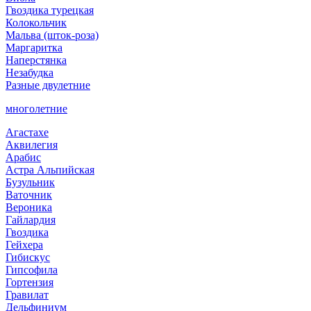
Гвоздика турецкая
Колокольчик
Мальва (шток-роза)
Маргаритка
Наперстянка
Незабудка
Разные двулетние
многолетние
Агастахе
Аквилегия
Арабис
Астра Альпийская
Бузульник
Ваточник
Вероника
Гайлардия
Гвоздика
Гейхера
Гибискус
Гипсофила
Гортензия
Гравилат
Дельфиниум