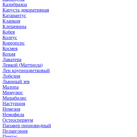
Калибрахоа
Капуста декоративная
Катарантус
Кларкия
Клещевина
Кобея
Колеус
Кореопсис
Космея
Кохия
Лаватера
Левкой (Маттиола)
Лен крупноцветковый
Лобелия
Львиный зев
Малопа
Мимулюс
Мирабилис
Настурция
Немезия
Немофила
Остеоспермум
Папавер пионовидный
Пеларгония
Пентас