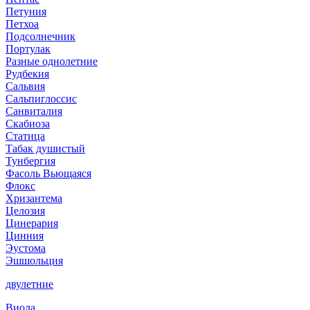
Петуния
Петхоа
Подсолнечник
Портулак
Разные однолетние
Рудбекия
Сальвия
Сальпиглоссис
Санвиталия
Скабиоза
Статица
Табак душистый
Тунбергия
Фасоль Вьющаяся
Флокс
Хризантема
Целозия
Цинерария
Цинния
Эустома
Эшшольция
двулетние
Виола