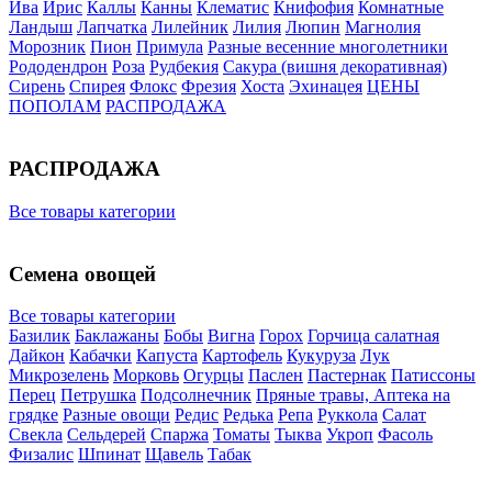
Ива
Ирис
Каллы
Канны
Клематис
Книфофия
Комнатные
Ландыш
Лапчатка
Лилейник
Лилия
Люпин
Магнолия
Морозник
Пион
Примула
Разные весенние многолетники
Рододендрон
Роза
Рудбекия
Сакура (вишня декоративная)
Сирень
Спирея
Флокс
Фрезия
Хоста
Эхинацея
ЦЕНЫ
ПОПОЛАМ
РАСПРОДАЖА
РАСПРОДАЖА
Все товары категории
Семена овощей
Все товары категории
Базилик
Баклажаны
Бобы
Вигна
Горох
Горчица салатная
Дайкон
Кабачки
Капуста
Картофель
Кукуруза
Лук
Микрозелень
Морковь
Огурцы
Паслен
Пастернак
Патиссоны
Перец
Петрушка
Подсолнечник
Пряные травы, Аптека на
грядке
Разные овощи
Редис
Редька
Репа
Руккола
Салат
Свекла
Сельдерей
Спаржа
Томаты
Тыква
Укроп
Фасоль
Физалис
Шпинат
Щавель
Табак