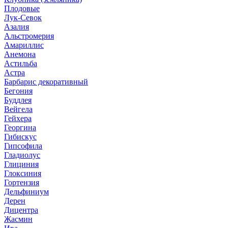
Плодовые
Лук-Севок
Азалия
Альстромерия
Амариллис
Анемона
Астильба
Астра
Барбарис декоративный
Бегония
Буддлея
Вейгела
Гейхера
Георгина
Гибискус
Гипсофила
Гладиолус
Глициния
Глоксиния
Гортензия
Дельфиниум
Дерен
Дицентра
Жасмин