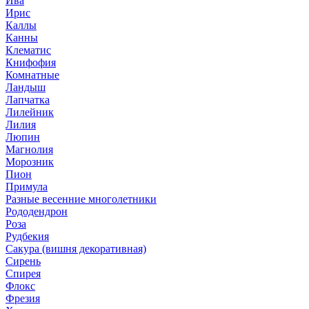
Ива
Ирис
Каллы
Канны
Клематис
Книфофия
Комнатные
Ландыш
Лапчатка
Лилейник
Лилия
Люпин
Магнолия
Морозник
Пион
Примула
Разные весенние многолетники
Рододендрон
Роза
Рудбекия
Сакура (вишня декоративная)
Сирень
Спирея
Флокс
Фрезия