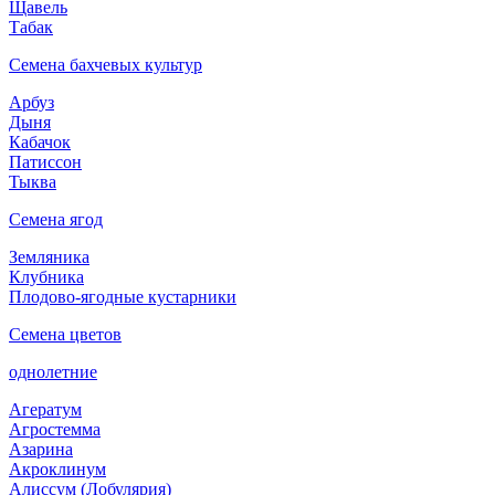
Щавель
Табак
Семена бахчевых культур
Арбуз
Дыня
Кабачок
Патиссон
Тыква
Семена ягод
Земляника
Клубника
Плодово-ягодные кустарники
Семена цветов
однолетние
Агератум
Агростемма
Азарина
Акроклинум
Алиссум (Лобулярия)