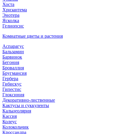
Хоста
Хризантема
Энотера
Ясколка
Гелиопсис
Комнатные цветы и растения
Аспарагус
Бальзамин
Барвинок
Бегония
Броваллия
Бругмансия
Гербера
Гибискус
Гипестис
Глоксиния
Декоративно-лиственные
Кактусы и суккуленты
Кальцеолярия
Кассия
Колеус
Колокольчик
Кроссандра