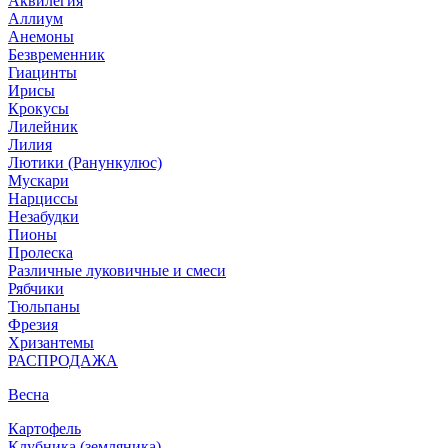
Аквилегия
Аллиум
Анемоны
Безвременник
Гиацинты
Ирисы
Крокусы
Лилейник
Лилия
Лютики (Ранункулюс)
Мускари
Нарцисcы
Незабудки
Пионы
Пролеска
Различные луковичные и смеси
Рябчики
Тюльпаны
Фрезия
Хризантемы
РАСПРОДАЖА
Весна
Картофель
Клубника (земляника)