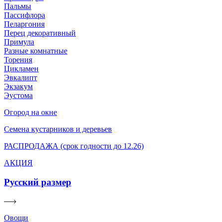
Пальмы
Пассифлора
Пеларгония
Перец декоративный
Примула
Разные комнатные
Торения
Цикламен
Эвкалипт
Экзакум
Эустома
Огород на окне
Семена кустарников и деревьев
РАСПРОДАЖА (срок годности до 12.26)
АКЦИЯ
Русский размер
Овощи