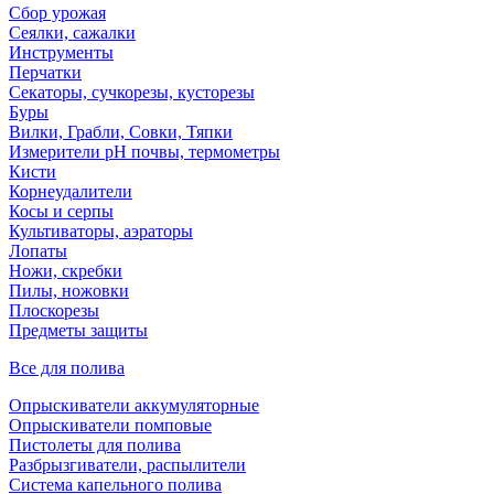
Сбор урожая
Сеялки, сажалки
Инструменты
Перчатки
Секаторы, сучкорезы, кусторезы
Буры
Вилки, Грабли, Совки, Тяпки
Измерители pH почвы, термометры
Кисти
Корнеудалители
Косы и серпы
Культиваторы, аэраторы
Лопаты
Ножи, скребки
Пилы, ножовки
Плоскорезы
Предметы защиты
Все для полива
Опрыскиватели аккумуляторные
Опрыскиватели помповые
Пистолеты для полива
Разбрызгиватели, распылители
Система капельного полива