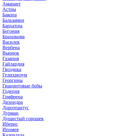
Амарант
Астры
Бакопа
Бальзамин
Бархатцы
Бегония
Брахикома
Василек
Вербена
Вьюнок
Газания
Гайлардия
Гвоздика
Гелихризум
Георгины
Гиацинтовые бобы
Годеция
Гомфрена
Дихондра
Доротеантус
Дурман
Душистый горошек
Иберис
Ипомея
Календула