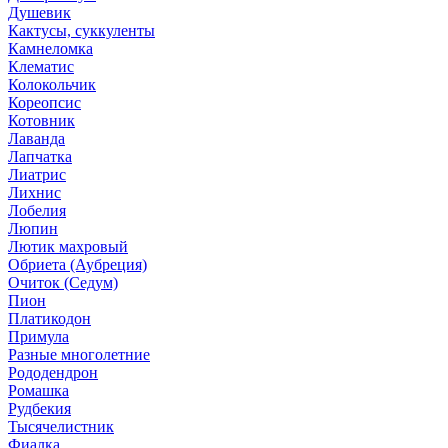
Душевик
Кактусы, суккуленты
Камнеломка
Клематис
Колокольчик
Кореопсис
Котовник
Лаванда
Лапчатка
Лиатрис
Лихнис
Лобелия
Люпин
Лютик махровый
Обриета (Аубреция)
Очиток (Седум)
Пион
Платикодон
Примула
Разные многолетние
Рододендрон
Ромашка
Рудбекия
Тысячелистник
Фиалка