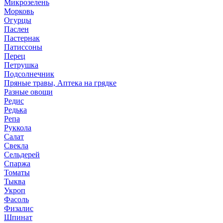
Микрозелень
Морковь
Огурцы
Паслен
Пастернак
Патиссоны
Перец
Петрушка
Подсолнечник
Пряные травы, Аптека на грядке
Разные овощи
Редис
Редька
Репа
Руккола
Салат
Свекла
Сельдерей
Спаржа
Томаты
Тыква
Укроп
Фасоль
Физалис
Шпинат