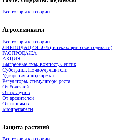
Все товары категории
Агрохимикаты
Все товары категории
ЛИКВИДАЦИЯ 50% (истекающий срок годности)
РАСПРОДАЖА
АКЦИЯ
Выгребные ямы, Компост, Септик
Субстраты, Почвоулучшители
Удобрения и подкормки
Регуляторы, стимуляторы роста
От болезней
От грызунов
От вредителей
От сорняков
Биопрепараты
Защита растений
Все товары категории