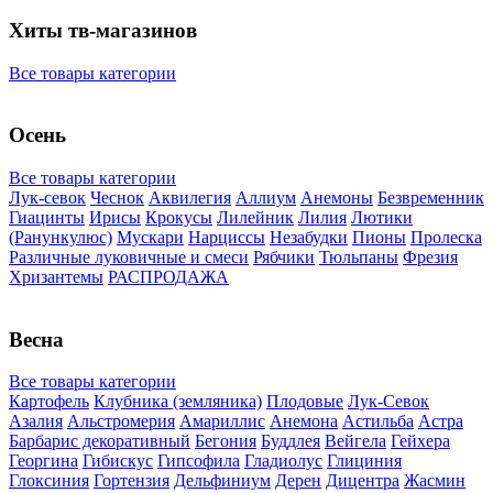
Хиты тв-магазинов
Все товары категории
Осень
Все товары категории
Лук-севок
Чеснок
Аквилегия
Аллиум
Анемоны
Безвременник
Гиацинты
Ирисы
Крокусы
Лилейник
Лилия
Лютики
(Ранункулюс)
Мускари
Нарцисcы
Незабудки
Пионы
Пролеска
Различные луковичные и смеси
Рябчики
Тюльпаны
Фрезия
Хризантемы
РАСПРОДАЖА
Весна
Все товары категории
Картофель
Клубника (земляника)
Плодовые
Лук-Севок
Азалия
Альстромерия
Амариллис
Анемона
Астильба
Астра
Барбарис декоративный
Бегония
Буддлея
Вейгела
Гейхера
Георгина
Гибискус
Гипсофила
Гладиолус
Глициния
Глоксиния
Гортензия
Дельфиниум
Дерен
Дицентра
Жасмин