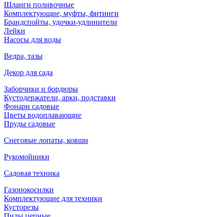
Шланги поливочные
Комплектующие, муфты, фитинги
Брандспойты, удочки-удлинители
Лейки
Насосы для воды
Ведра, тазы
Декор для сада
Заборчики и бордюры
Кустодержатели, арки, подставки
Фонари садовые
Цветы водоплавающие
Пруды садовые
Снеговые лопаты, ковши
Рукомойники
Садовая техника
Газонокосилки
Комплектующие для техники
Кусторезы
Пилы цепные