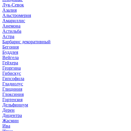
Лук-Севок
Азалия
Альстромерия
Амариллис
Анемона
Астильба
Астра
Барбарис декоративный
Бегония
Буддлея
Вейгела
Гейхера
Георгина
Гибискус
Гипсофила
Гладиолус
Глициния
Глоксиния
Гортензия
Дельфиниум
Дерен
Дицентра
Жасмин
Ива