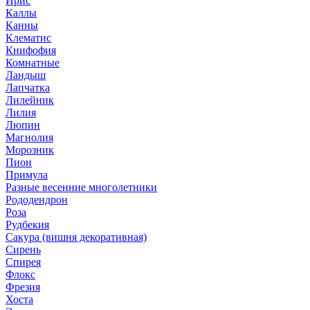
Ирис
Каллы
Канны
Клематис
Книфофия
Комнатные
Ландыш
Лапчатка
Лилейник
Лилия
Люпин
Магнолия
Морозник
Пион
Примула
Разные весенние многолетники
Рододендрон
Роза
Рудбекия
Сакура (вишня декоративная)
Сирень
Спирея
Флокс
Фрезия
Хоста