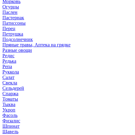
Морковь
Огурцы
Паслен
Пастернак
Патиссоны
Перец
Петрушка
Подсолнечник
Пряные травы, Аптека на грядке
Разные овощи
Редис
Редька
Репа
Руккола
Салат
Свекла
Сельдерей
Спаржа
Томаты
Тыква
Укроп
Фасоль
Физалис
Шпинат
Щавель