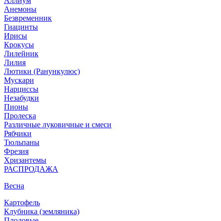
Аллиум
Анемоны
Безвременник
Гиацинты
Ирисы
Крокусы
Лилейник
Лилия
Лютики (Ранункулюс)
Мускари
Нарцисcы
Незабудки
Пионы
Пролеска
Различные луковичные и смеси
Рябчики
Тюльпаны
Фрезия
Хризантемы
РАСПРОДАЖА
Весна
Картофель
Клубника (земляника)
Плодовые