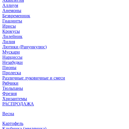
Аквилегия
Аллиум
Анемоны
Безвременник
Гиацинты
Ирисы
Крокусы
Лилейник
Лилия
Лютики (Ранункулюс)
Мускари
Нарцисcы
Незабудки
Пионы
Пролеска
Различные луковичные и смеси
Рябчики
Тюльпаны
Фрезия
Хризантемы
РАСПРОДАЖА
Весна
Картофель
Клубника (земляника)