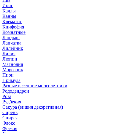
Ива
Ирис
Каллы
Канны
Клематис
Книфофия
Комнатные
Ландыш
Лапчатка
Лилейник
Лилия
Люпин
Магнолия
Морозник
Пион
Примула
Разные весенние многолетники
Рододендрон
Роза
Рудбекия
Сакура (вишня декоративная)
Сирень
Спирея
Флокс
Фрезия