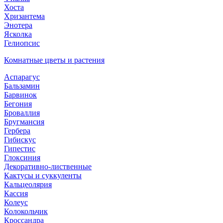
Хоста
Хризантема
Энотера
Ясколка
Гелиопсис
Комнатные цветы и растения
Аспарагус
Бальзамин
Барвинок
Бегония
Броваллия
Бругмансия
Гербера
Гибискус
Гипестис
Глоксиния
Декоративно-лиственные
Кактусы и суккуленты
Кальцеолярия
Кассия
Колеус
Колокольчик
Кроссандра