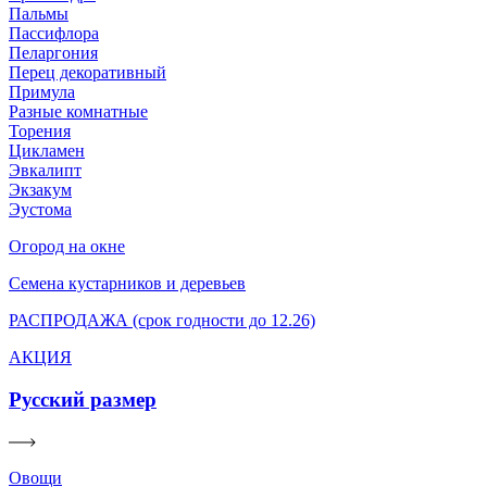
Пальмы
Пассифлора
Пеларгония
Перец декоративный
Примула
Разные комнатные
Торения
Цикламен
Эвкалипт
Экзакум
Эустома
Огород на окне
Семена кустарников и деревьев
РАСПРОДАЖА (срок годности до 12.26)
АКЦИЯ
Русский размер
Овощи