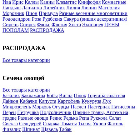
Ива
Ирис
Каллы
Канны
Клематис
Книфофия
Комнатные
Ландыш
Лапчатка
Лилейник
Лилия
Люпин
Магнолия
Морозник
Пион
Примула
Разные весенние многолетники
Рододендрон
Роза
Рудбекия
Сакура (вишня декоративная)
Сирень
Спирея
Флокс
Фрезия
Хоста
Эхинацея
ЦЕНЫ
ПОПОЛАМ
РАСПРОДАЖА
РАСПРОДАЖА
Все товары категории
Семена овощей
Все товары категории
Базилик
Баклажаны
Бобы
Вигна
Горох
Горчица салатная
Дайкон
Кабачки
Капуста
Картофель
Кукуруза
Лук
Микрозелень
Морковь
Огурцы
Паслен
Пастернак
Патиссоны
Перец
Петрушка
Подсолнечник
Пряные травы, Аптека на
грядке
Разные овощи
Редис
Редька
Репа
Руккола
Салат
Свекла
Сельдерей
Спаржа
Томаты
Тыква
Укроп
Фасоль
Физалис
Шпинат
Щавель
Табак