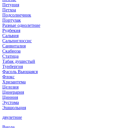
Петуния
Петхоа
Подсолнечник
Портулак
Разные однолетние
Рудбекия
Сальвия
Сальпиглоссис
Санвиталия
Скабиоза
Статица
Табак душистый
Тунбергия
Фасоль Вьющаяся
Флокс
Хризантема
Целозия
Цинерария
Цинния
Эустома
Эшшольция
двулетние
Виола