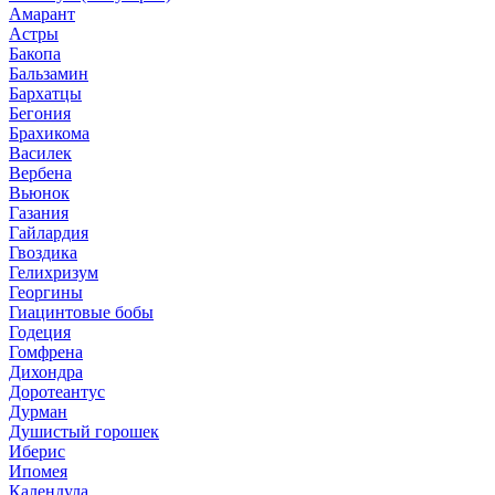
Амарант
Астры
Бакопа
Бальзамин
Бархатцы
Бегония
Брахикома
Василек
Вербена
Вьюнок
Газания
Гайлардия
Гвоздика
Гелихризум
Георгины
Гиацинтовые бобы
Годеция
Гомфрена
Дихондра
Доротеантус
Дурман
Душистый горошек
Иберис
Ипомея
Календула