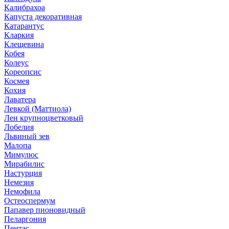
Калибрахоа
Капуста декоративная
Катарантус
Кларкия
Клещевина
Кобея
Колеус
Кореопсис
Космея
Кохия
Лаватера
Левкой (Маттиола)
Лен крупноцветковый
Лобелия
Львиный зев
Малопа
Мимулюс
Мирабилис
Настурция
Немезия
Немофила
Остеоспермум
Папавер пионовидный
Пеларгония
Пентас