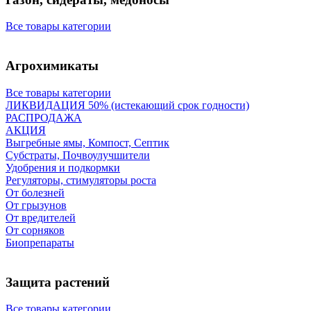
Все товары категории
Агрохимикаты
Все товары категории
ЛИКВИДАЦИЯ 50% (истекающий срок годности)
РАСПРОДАЖА
АКЦИЯ
Выгребные ямы, Компост, Септик
Субстраты, Почвоулучшители
Удобрения и подкормки
Регуляторы, стимуляторы роста
От болезней
От грызунов
От вредителей
От сорняков
Биопрепараты
Защита растений
Все товары категории