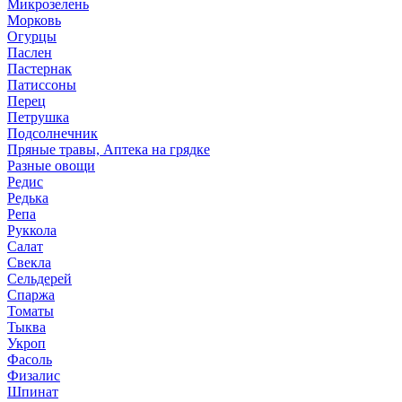
Микрозелень
Морковь
Огурцы
Паслен
Пастернак
Патиссоны
Перец
Петрушка
Подсолнечник
Пряные травы, Аптека на грядке
Разные овощи
Редис
Редька
Репа
Руккола
Салат
Свекла
Сельдерей
Спаржа
Томаты
Тыква
Укроп
Фасоль
Физалис
Шпинат