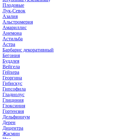
Плодовые
Лук-Севок
Азалия
Альстромерия
Амариллис
Анемона
Астильба
Астра
Барбарис декоративный
Бегония
Буддлея
Вейгела
Гейхера
Георгина
Гибискус
Гипсофила
Гладиолус
Глициния
Глоксиния
Гортензия
Дельфиниум
Дерен
Дицентра
Жасмин