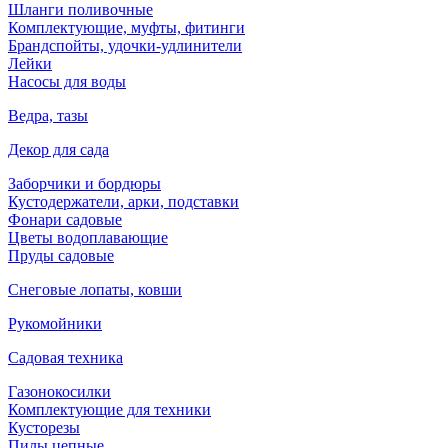
Шланги поливочные
Комплектующие, муфты, фитинги
Брандспойты, удочки-удлинители
Лейки
Насосы для воды
Ведра, тазы
Декор для сада
Заборчики и бордюры
Кустодержатели, арки, подставки
Фонари садовые
Цветы водоплавающие
Пруды садовые
Снеговые лопаты, ковши
Рукомойники
Садовая техника
Газонокосилки
Комплектующие для техники
Кусторезы
Пилы цепные