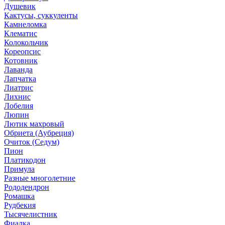
Душевик
Кактусы, суккуленты
Камнеломка
Клематис
Колокольчик
Кореопсис
Котовник
Лаванда
Лапчатка
Лиатрис
Лихнис
Лобелия
Люпин
Лютик махровый
Обриета (Аубреция)
Очиток (Седум)
Пион
Платикодон
Примула
Разные многолетние
Рододендрон
Ромашка
Рудбекия
Тысячелистник
Фиалка