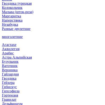
Гвоздика турецкая
Колокольчик
Мальва (шток-роза)
Маргаритка
Наперстянка
Незабудка
Разные двулетние
многолетние
Агастахе
Аквилегия
Арабис
Астра Альпийская
Бузульник
Ваточник
Вероника
Гайлардия
Гвоздика
Гейхера
Гибискус
Гипсофила
Гортензия
Гравилат
Дельфиниум