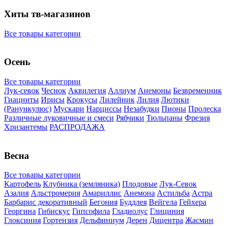
Хиты тв-магазинов
Все товары категории
Осень
Все товары категории
Лук-севок
Чеснок
Аквилегия
Аллиум
Анемоны
Безвременник
Гиацинты
Ирисы
Крокусы
Лилейник
Лилия
Лютики
(Ранункулюс)
Мускари
Нарцисcы
Незабудки
Пионы
Пролеска
Различные луковичные и смеси
Рябчики
Тюльпаны
Фрезия
Хризантемы
РАСПРОДАЖА
Весна
Все товары категории
Картофель
Клубника (земляника)
Плодовые
Лук-Севок
Азалия
Альстромерия
Амариллис
Анемона
Астильба
Астра
Барбарис декоративный
Бегония
Буддлея
Вейгела
Гейхера
Георгина
Гибискус
Гипсофила
Гладиолус
Глициния
Глоксиния
Гортензия
Дельфиниум
Дерен
Дицентра
Жасмин