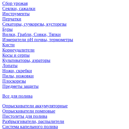
Сбор урожая
Сеялки, сажалки
Инструменты
Перчатки
Секаторы, сучкорезы, кусторезы
Буры
Вилки, Грабли, Совки, Тяпки
Измерители pH почвы, термометры
Кисти
Корнеудалители
Косы и серпы
Культиваторы, аэраторы
Лопаты
Ножи, скребки
Пилы, ножовки
Плоскорезы
Предметы защиты
Все для полива
Опрыскиватели аккумуляторные
Опрыскиватели помповые
Пистолеты для полива
Разбрызгиватели, распылители
Система капельного полива