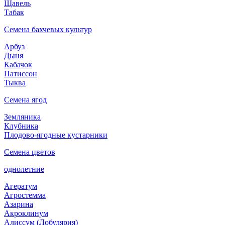
Щавель
Табак
Семена бахчевых культур
Арбуз
Дыня
Кабачок
Патиссон
Тыква
Семена ягод
Земляника
Клубника
Плодово-ягодные кустарники
Семена цветов
однолетние
Агератум
Агростемма
Азарина
Акроклинум
Алиссум (Лобулярия)