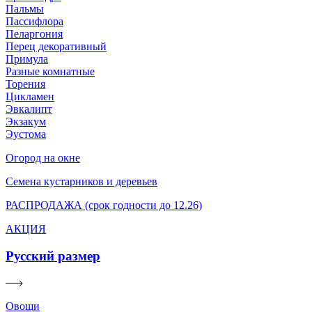
Пальмы
Пассифлора
Пеларгония
Перец декоративный
Примула
Разные комнатные
Торения
Цикламен
Эвкалипт
Экзакум
Эустома
Огород на окне
Семена кустарников и деревьев
РАСПРОДАЖА (срок годности до 12.26)
АКЦИЯ
Русский размер
Овощи