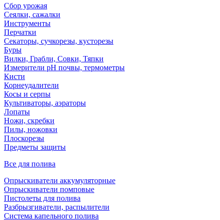
Сбор урожая
Сеялки, сажалки
Инструменты
Перчатки
Секаторы, сучкорезы, кусторезы
Буры
Вилки, Грабли, Совки, Тяпки
Измерители pH почвы, термометры
Кисти
Корнеудалители
Косы и серпы
Культиваторы, аэраторы
Лопаты
Ножи, скребки
Пилы, ножовки
Плоскорезы
Предметы защиты
Все для полива
Опрыскиватели аккумуляторные
Опрыскиватели помповые
Пистолеты для полива
Разбрызгиватели, распылители
Система капельного полива