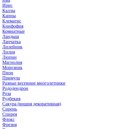
Ива
Ирис
Каллы
Канны
Клематис
Книфофия
Комнатные
Ландыш
Лапчатка
Лилейник
Лилия
Люпин
Магнолия
Морозник
Пион
Примула
Разные весенние многолетники
Рододендрон
Роза
Рудбекия
Сакура (вишня декоративная)
Сирень
Спирея
Флокс
Фрезия