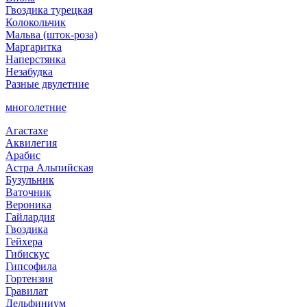
Гвоздика турецкая
Колокольчик
Мальва (шток-роза)
Маргаритка
Наперстянка
Незабудка
Разные двулетние
многолетние
Агастахе
Аквилегия
Арабис
Астра Альпийская
Бузульник
Ваточник
Вероника
Гайлардия
Гвоздика
Гейхера
Гибискус
Гипсофила
Гортензия
Гравилат
Дельфиниум