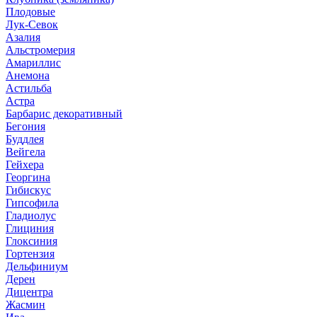
Плодовые
Лук-Севок
Азалия
Альстромерия
Амариллис
Анемона
Астильба
Астра
Барбарис декоративный
Бегония
Буддлея
Вейгела
Гейхера
Георгина
Гибискус
Гипсофила
Гладиолус
Глициния
Глоксиния
Гортензия
Дельфиниум
Дерен
Дицентра
Жасмин