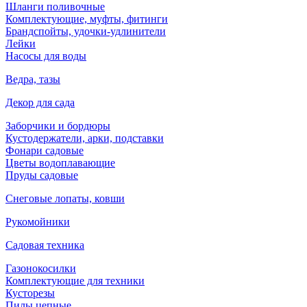
Шланги поливочные
Комплектующие, муфты, фитинги
Брандспойты, удочки-удлинители
Лейки
Насосы для воды
Ведра, тазы
Декор для сада
Заборчики и бордюры
Кустодержатели, арки, подставки
Фонари садовые
Цветы водоплавающие
Пруды садовые
Снеговые лопаты, ковши
Рукомойники
Садовая техника
Газонокосилки
Комплектующие для техники
Кусторезы
Пилы цепные