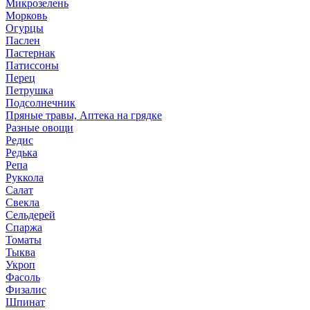
Микрозелень
Морковь
Огурцы
Паслен
Пастернак
Патиссоны
Перец
Петрушка
Подсолнечник
Пряные травы, Аптека на грядке
Разные овощи
Редис
Редька
Репа
Руккола
Салат
Свекла
Сельдерей
Спаржа
Томаты
Тыква
Укроп
Фасоль
Физалис
Шпинат