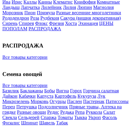
Ива
Ирис
Каллы
Канны
Клематис
Книфофия
Комнатные
Ландыш
Лапчатка
Лилейник
Лилия
Люпин
Магнолия
Морозник
Пион
Примула
Разные весенние многолетники
Рододендрон
Роза
Рудбекия
Сакура (вишня декоративная)
Сирень
Спирея
Флокс
Фрезия
Хоста
Эхинацея
ЦЕНЫ
ПОПОЛАМ
РАСПРОДАЖА
РАСПРОДАЖА
Все товары категории
Семена овощей
Все товары категории
Базилик
Баклажаны
Бобы
Вигна
Горох
Горчица салатная
Дайкон
Кабачки
Капуста
Картофель
Кукуруза
Лук
Микрозелень
Морковь
Огурцы
Паслен
Пастернак
Патиссоны
Перец
Петрушка
Подсолнечник
Пряные травы, Аптека на
грядке
Разные овощи
Редис
Редька
Репа
Руккола
Салат
Свекла
Сельдерей
Спаржа
Томаты
Тыква
Укроп
Фасоль
Физалис
Шпинат
Щавель
Табак