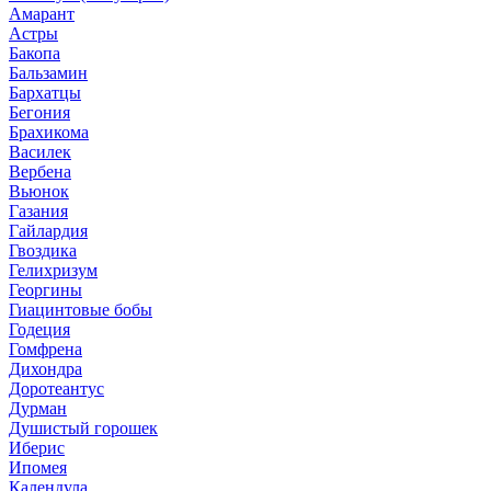
Амарант
Астры
Бакопа
Бальзамин
Бархатцы
Бегония
Брахикома
Василек
Вербена
Вьюнок
Газания
Гайлардия
Гвоздика
Гелихризум
Георгины
Гиацинтовые бобы
Годеция
Гомфрена
Дихондра
Доротеантус
Дурман
Душистый горошек
Иберис
Ипомея
Календула