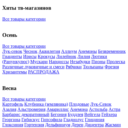
Хиты тв-магазинов
Все товары категории
Осень
Все товары категории
Лук-севок
Чеснок
Аквилегия
Аллиум
Анемоны
Безвременник
Гиацинты
Ирисы
Крокусы
Лилейник
Лилия
Лютики
(Ранункулюс)
Мускари
Нарцисcы
Незабудки
Пионы
Пролеска
Различные луковичные и смеси
Рябчики
Тюльпаны
Фрезия
Хризантемы
РАСПРОДАЖА
Весна
Все товары категории
Картофель
Клубника (земляника)
Плодовые
Лук-Севок
Азалия
Альстромерия
Амариллис
Анемона
Астильба
Астра
Барбарис декоративный
Бегония
Буддлея
Вейгела
Гейхера
Георгина
Гибискус
Гипсофила
Гладиолус
Глициния
Глоксиния
Гортензия
Дельфиниум
Дерен
Дицентра
Жасмин