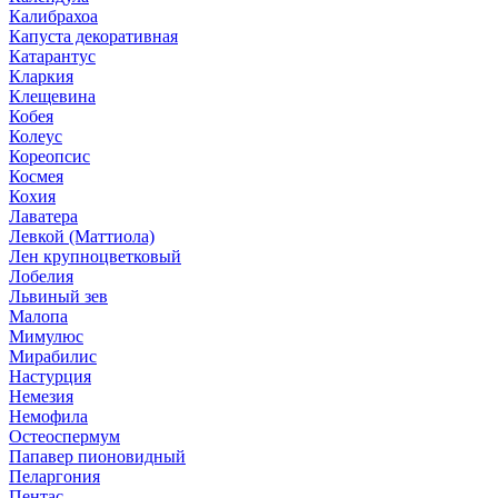
Калибрахоа
Капуста декоративная
Катарантус
Кларкия
Клещевина
Кобея
Колеус
Кореопсис
Космея
Кохия
Лаватера
Левкой (Маттиола)
Лен крупноцветковый
Лобелия
Львиный зев
Малопа
Мимулюс
Мирабилис
Настурция
Немезия
Немофила
Остеоспермум
Папавер пионовидный
Пеларгония
Пентас