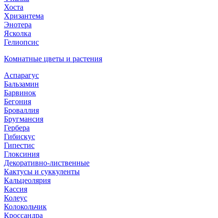
Хоста
Хризантема
Энотера
Ясколка
Гелиопсис
Комнатные цветы и растения
Аспарагус
Бальзамин
Барвинок
Бегония
Броваллия
Бругмансия
Гербера
Гибискус
Гипестис
Глоксиния
Декоративно-лиственные
Кактусы и суккуленты
Кальцеолярия
Кассия
Колеус
Колокольчик
Кроссандра