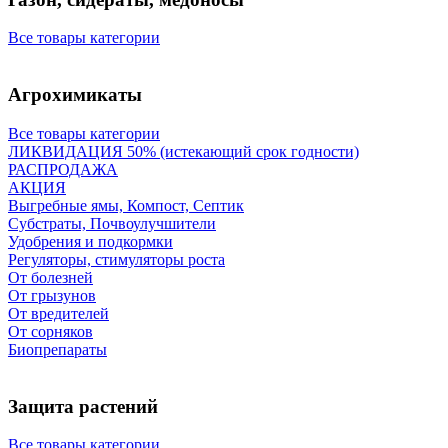
Все товары категории
Агрохимикаты
Все товары категории
ЛИКВИДАЦИЯ 50% (истекающий срок годности)
РАСПРОДАЖА
АКЦИЯ
Выгребные ямы, Компост, Септик
Субстраты, Почвоулучшители
Удобрения и подкормки
Регуляторы, стимуляторы роста
От болезней
От грызунов
От вредителей
От сорняков
Биопрепараты
Защита растений
Все товары категории