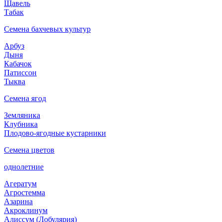
Щавель
Табак
Семена бахчевых культур
Арбуз
Дыня
Кабачок
Патиссон
Тыква
Семена ягод
Земляника
Клубника
Плодово-ягодные кустарники
Семена цветов
однолетние
Агератум
Агростемма
Азарина
Акроклинум
Алиссум (Лобулярия)