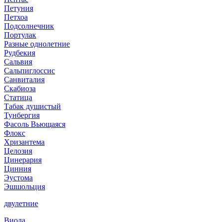
Петуния
Петхоа
Подсолнечник
Портулак
Разные однолетние
Рудбекия
Сальвия
Сальпиглоссис
Санвиталия
Скабиоза
Статица
Табак душистый
Тунбергия
Фасоль Вьющаяся
Флокс
Хризантема
Целозия
Цинерария
Цинния
Эустома
Эшшольция
двулетние
Виола