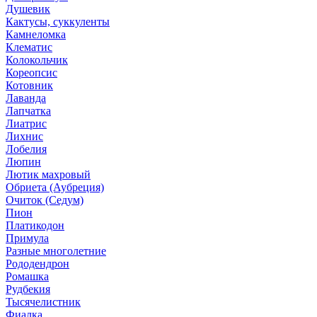
Душевик
Кактусы, суккуленты
Камнеломка
Клематис
Колокольчик
Кореопсис
Котовник
Лаванда
Лапчатка
Лиатрис
Лихнис
Лобелия
Люпин
Лютик махровый
Обриета (Аубреция)
Очиток (Седум)
Пион
Платикодон
Примула
Разные многолетние
Рододендрон
Ромашка
Рудбекия
Тысячелистник
Фиалка