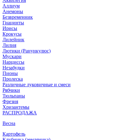
Аквилегия
Аллиум
Анемоны
Безвременник
Гиацинты
Ирисы
Крокусы
Лилейник
Лилия
Лютики (Ранункулюс)
Мускари
Нарцисcы
Незабудки
Пионы
Пролеска
Различные луковичные и смеси
Рябчики
Тюльпаны
Фрезия
Хризантемы
РАСПРОДАЖА
Весна
Картофель
Клубника (земляника)