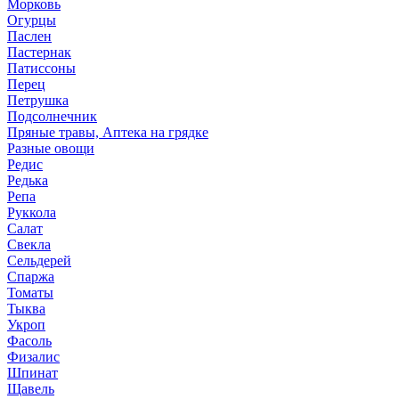
Морковь
Огурцы
Паслен
Пастернак
Патиссоны
Перец
Петрушка
Подсолнечник
Пряные травы, Аптека на грядке
Разные овощи
Редис
Редька
Репа
Руккола
Салат
Свекла
Сельдерей
Спаржа
Томаты
Тыква
Укроп
Фасоль
Физалис
Шпинат
Щавель