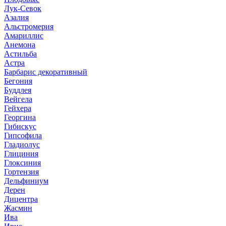
Лук-Севок
Азалия
Альстромерия
Амариллис
Анемона
Астильба
Астра
Барбарис декоративный
Бегония
Буддлея
Вейгела
Гейхера
Георгина
Гибискус
Гипсофила
Гладиолус
Глициния
Глоксиния
Гортензия
Дельфиниум
Дерен
Дицентра
Жасмин
Ива