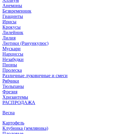
Аллиум
Анемоны
Безвременник
Гиацинты
Ирисы
Крокусы
Лилейник
Лилия
Лютики (Ранункулюс)
Мускари
Нарцисcы
Незабудки
Пионы
Пролеска
Различные луковичные и смеси
Рябчики
Тюльпаны
Фрезия
Хризантемы
РАСПРОДАЖА
Весна
Картофель
Клубника (земляника)
Плодовые