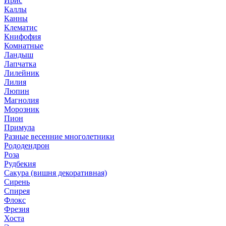
Ирис
Каллы
Канны
Клематис
Книфофия
Комнатные
Ландыш
Лапчатка
Лилейник
Лилия
Люпин
Магнолия
Морозник
Пион
Примула
Разные весенние многолетники
Рододендрон
Роза
Рудбекия
Сакура (вишня декоративная)
Сирень
Спирея
Флокс
Фрезия
Хоста