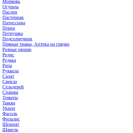
Морковь
Огурцы
Паслен
Пастернак
Патиссоны
Перец
Петрушка
Подсолнечник
Пряные травы, Аптека на грядке
Разные овощи
Редис
Редька
Репа
Руккола
Салат
Свекла
Сельдерей
Спаржа
Томаты
Тыква
Укроп
Фасоль
Физалис
Шпинат
Щавель