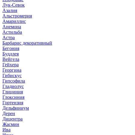
Лук-Севок
Азалия
Альстромерия
Амариллис
Анемона
Астильба
Астра
Барбарис декоративный
Бегония
Буддлея
Вейгела
Гейхера
Георгина
Гибискус
Гипсофила
Гладиолус
Глициния
Глоксиния
Гортензия
Дельфиниум
Дерен
Дицентра
Жасмин
Ива