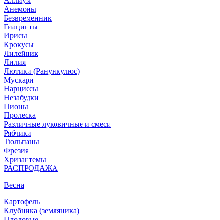
Аллиум
Анемоны
Безвременник
Гиацинты
Ирисы
Крокусы
Лилейник
Лилия
Лютики (Ранункулюс)
Мускари
Нарцисcы
Незабудки
Пионы
Пролеска
Различные луковичные и смеси
Рябчики
Тюльпаны
Фрезия
Хризантемы
РАСПРОДАЖА
Весна
Картофель
Клубника (земляника)
Плодовые