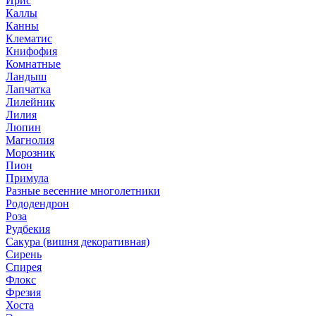
Ирис
Каллы
Канны
Клематис
Книфофия
Комнатные
Ландыш
Лапчатка
Лилейник
Лилия
Люпин
Магнолия
Морозник
Пион
Примула
Разные весенние многолетники
Рододендрон
Роза
Рудбекия
Сакура (вишня декоративная)
Сирень
Спирея
Флокс
Фрезия
Хоста