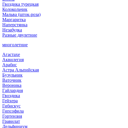
Гвоздика турецкая
Колокольчик
Мальва (шток-роза)
Маргаритка
Наперстянка
Незабудка
Разные двулетние
многолетние
Агастахе
Аквилегия
Арабис
Астра Альпийская
Бузульник
Ваточник
Вероника
Гайлардия
Гвоздика
Гейхера
Гибискус
Гипсофила
Гортензия
Гравилат
Дельфиниум