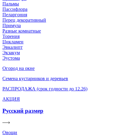
Пальмы
Пассифлора
Пеларгония
Перец декоративный
Примула
Разные комнатные
Торения
Цикламен
Эвкалипт
Экзакум
Эустома
Огород на окне
Семена кустарников и деревьев
РАСПРОДАЖА (срок годности до 12.26)
АКЦИЯ
Русский размер
Овощи