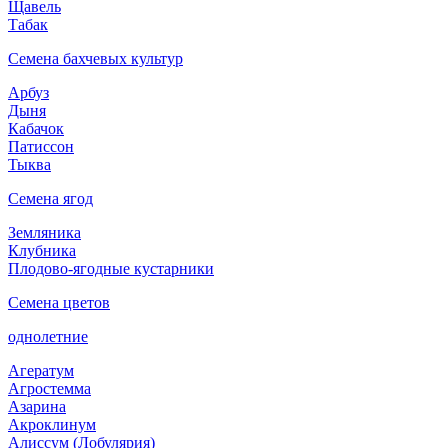
Щавель
Табак
Семена бахчевых культур
Арбуз
Дыня
Кабачок
Патиссон
Тыква
Семена ягод
Земляника
Клубника
Плодово-ягодные кустарники
Семена цветов
однолетние
Агератум
Агростемма
Азарина
Акроклинум
Алиссум (Лобулярия)