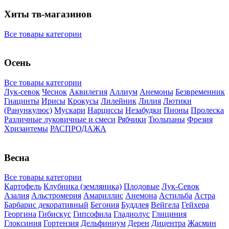
Хиты тв-магазинов
Все товары категории
Осень
Все товары категории
Лук-севок
Чеснок
Аквилегия
Аллиум
Анемоны
Безвременник
Гиацинты
Ирисы
Крокусы
Лилейник
Лилия
Лютики
(Ранункулюс)
Мускари
Нарцисcы
Незабудки
Пионы
Пролеска
Различные луковичные и смеси
Рябчики
Тюльпаны
Фрезия
Хризантемы
РАСПРОДАЖА
Весна
Все товары категории
Картофель
Клубника (земляника)
Плодовые
Лук-Севок
Азалия
Альстромерия
Амариллис
Анемона
Астильба
Астра
Барбарис декоративный
Бегония
Буддлея
Вейгела
Гейхера
Георгина
Гибискус
Гипсофила
Гладиолус
Глициния
Глоксиния
Гортензия
Дельфиниум
Дерен
Дицентра
Жасмин