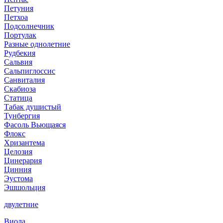
Петуния
Петхоа
Подсолнечник
Портулак
Разные однолетние
Рудбекия
Сальвия
Сальпиглоссис
Санвиталия
Скабиоза
Статица
Табак душистый
Тунбергия
Фасоль Вьющаяся
Флокс
Хризантема
Целозия
Цинерария
Цинния
Эустома
Эшшольция
двулетние
Виола