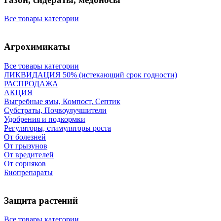
Все товары категории
Агрохимикаты
Все товары категории
ЛИКВИДАЦИЯ 50% (истекающий срок годности)
РАСПРОДАЖА
АКЦИЯ
Выгребные ямы, Компост, Септик
Субстраты, Почвоулучшители
Удобрения и подкормки
Регуляторы, стимуляторы роста
От болезней
От грызунов
От вредителей
От сорняков
Биопрепараты
Защита растений
Все товары категории