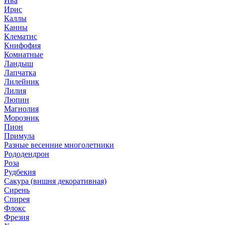
Ива
Ирис
Каллы
Канны
Клематис
Книфофия
Комнатные
Ландыш
Лапчатка
Лилейник
Лилия
Люпин
Магнолия
Морозник
Пион
Примула
Разные весенние многолетники
Рододендрон
Роза
Рудбекия
Сакура (вишня декоративная)
Сирень
Спирея
Флокс
Фрезия