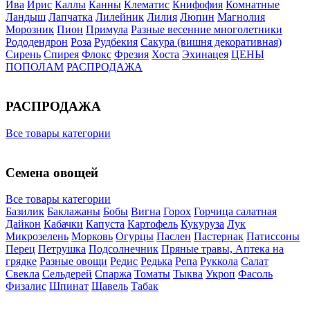
Ива
Ирис
Каллы
Канны
Клематис
Книфофия
Комнатные
Ландыш
Лапчатка
Лилейник
Лилия
Люпин
Магнолия
Морозник
Пион
Примула
Разные весенние многолетники
Рододендрон
Роза
Рудбекия
Сакура (вишня декоративная)
Сирень
Спирея
Флокс
Фрезия
Хоста
Эхинацея
ЦЕНЫ
ПОПОЛАМ
РАСПРОДАЖА
РАСПРОДАЖА
Все товары категории
Семена овощей
Все товары категории
Базилик
Баклажаны
Бобы
Вигна
Горох
Горчица салатная
Дайкон
Кабачки
Капуста
Картофель
Кукуруза
Лук
Микрозелень
Морковь
Огурцы
Паслен
Пастернак
Патиссоны
Перец
Петрушка
Подсолнечник
Пряные травы, Аптека на
грядке
Разные овощи
Редис
Редька
Репа
Руккола
Салат
Свекла
Сельдерей
Спаржа
Томаты
Тыква
Укроп
Фасоль
Физалис
Шпинат
Щавель
Табак