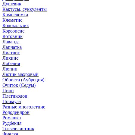
Душевик
Кактусы, суккуленты
Камнеломка
Клематис
Колокольчик
Кореопсис
Котовник
Лаванда
Лапчатка
Лиатрис
Лихнис
Лобелия
Люпин
Лютик махровый
Обриета (Аубреция)
Очиток (Седум)
Пион
Платикодон
Примула
Разные многолетние
Рододендрон
Ромашка
Рудбекия
Тысячелистник
Фиалка