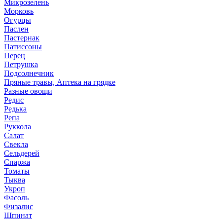
Микрозелень
Морковь
Огурцы
Паслен
Пастернак
Патиссоны
Перец
Петрушка
Подсолнечник
Пряные травы, Аптека на грядке
Разные овощи
Редис
Редька
Репа
Руккола
Салат
Свекла
Сельдерей
Спаржа
Томаты
Тыква
Укроп
Фасоль
Физалис
Шпинат