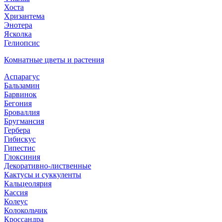
Хоста
Хризантема
Энотера
Ясколка
Гелиопсис
Комнатные цветы и растения
Аспарагус
Бальзамин
Барвинок
Бегония
Броваллия
Бругмансия
Гербера
Гибискус
Гипестис
Глоксиния
Декоративно-лиственные
Кактусы и суккуленты
Кальцеолярия
Кассия
Колеус
Колокольчик
Кроссандра