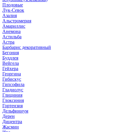
Плодовые
Лук-Севок
Азалия
Альстромерия
Амариллис
Анемона
Астильба
Астра
Барбарис декоративный
Бегония
Буддлея
Вейгела
Гейхера
Георгина
Гибискус
Гипсофила
Гладиолус
Глициния
Глоксиния
Гортензия
Дельфиниум
Дерен
Дицентра
Жасмин