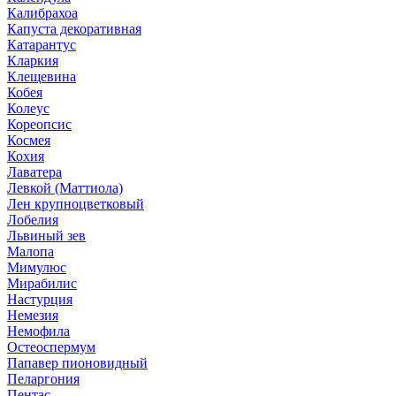
Калибрахоа
Капуста декоративная
Катарантус
Кларкия
Клещевина
Кобея
Колеус
Кореопсис
Космея
Кохия
Лаватера
Левкой (Маттиола)
Лен крупноцветковый
Лобелия
Львиный зев
Малопа
Мимулюс
Мирабилис
Настурция
Немезия
Немофила
Остеоспермум
Папавер пионовидный
Пеларгония
Пентас