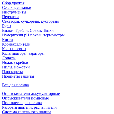
Сбор урожая
Сеялки, сажалки
Инструменты
Перчатки
Секаторы, сучкорезы, кусторезы
Буры
Вилки, Грабли, Совки, Тяпки
Измерители pH почвы, термометры
Кисти
Корнеудалители
Косы и серпы
Культиваторы, аэраторы
Лопаты
Ножи, скребки
Пилы, ножовки
Плоскорезы
Предметы защиты
Все для полива
Опрыскиватели аккумуляторные
Опрыскиватели помповые
Пистолеты для полива
Разбрызгиватели, распылители
Система капельного полива