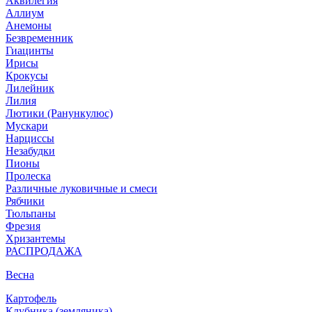
Аквилегия
Аллиум
Анемоны
Безвременник
Гиацинты
Ирисы
Крокусы
Лилейник
Лилия
Лютики (Ранункулюс)
Мускари
Нарцисcы
Незабудки
Пионы
Пролеска
Различные луковичные и смеси
Рябчики
Тюльпаны
Фрезия
Хризантемы
РАСПРОДАЖА
Весна
Картофель
Клубника (земляника)