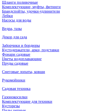
Шланги поливочные
Комплектующие, муфты, фитинги
Брандспойты, удочки-удлинители
Лейки
Насосы для воды
Ведра, тазы
Декор для сада
Заборчики и бордюры
Кустодержатели, арки, подставки
Фонари садовые
Цветы водоплавающие
Пруды садовые
Снеговые лопаты, ковши
Рукомойники
Садовая техника
Газонокосилки
Комплектующие для техники
Кусторезы
Пилы цепные