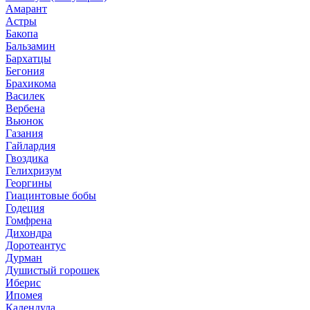
Амарант
Астры
Бакопа
Бальзамин
Бархатцы
Бегония
Брахикома
Василек
Вербена
Вьюнок
Газания
Гайлардия
Гвоздика
Гелихризум
Георгины
Гиацинтовые бобы
Годеция
Гомфрена
Дихондра
Доротеантус
Дурман
Душистый горошек
Иберис
Ипомея
Календула