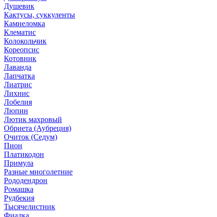
Душевик
Кактусы, суккуленты
Камнеломка
Клематис
Колокольчик
Кореопсис
Котовник
Лаванда
Лапчатка
Лиатрис
Лихнис
Лобелия
Люпин
Лютик махровый
Обриета (Аубреция)
Очиток (Седум)
Пион
Платикодон
Примула
Разные многолетние
Рододендрон
Ромашка
Рудбекия
Тысячелистник
Фиалка