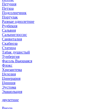
Петуния
Петхоа
Подсолнечник
Портулак
Разные однолетние
Рудбекия
Сальвия
Сальпиглоссис
Санвиталия
Скабиоза
Статица
Табак душистый
Тунбергия
Фасоль Вьющаяся
Флокс
Хризантема
Целозия
Цинерария
Цинния
Эустома
Эшшольция
двулетние
Виола