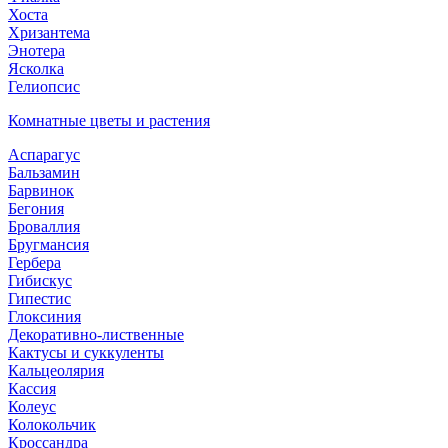
Хоста
Хризантема
Энотера
Ясколка
Гелиопсис
Комнатные цветы и растения
Аспарагус
Бальзамин
Барвинок
Бегония
Броваллия
Бругмансия
Гербера
Гибискус
Гипестис
Глоксиния
Декоративно-лиственные
Кактусы и суккуленты
Кальцеолярия
Кассия
Колеус
Колокольчик
Кроссандра