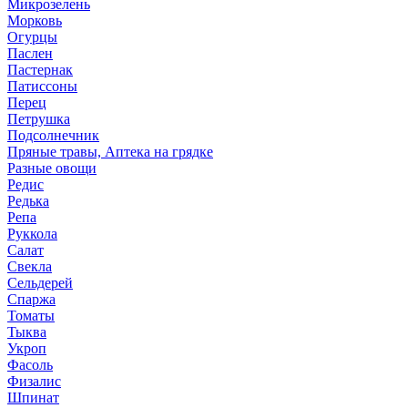
Микрозелень
Морковь
Огурцы
Паслен
Пастернак
Патиссоны
Перец
Петрушка
Подсолнечник
Пряные травы, Аптека на грядке
Разные овощи
Редис
Редька
Репа
Руккола
Салат
Свекла
Сельдерей
Спаржа
Томаты
Тыква
Укроп
Фасоль
Физалис
Шпинат