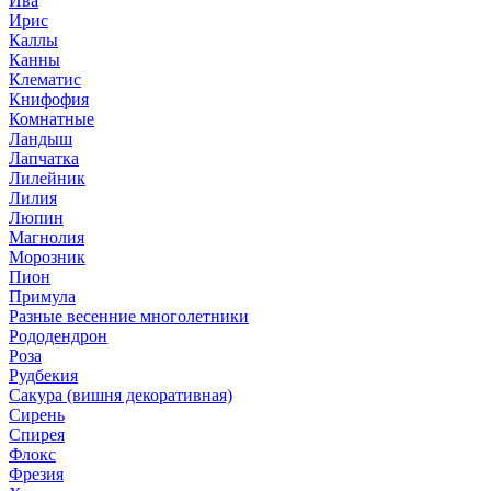
Ива
Ирис
Каллы
Канны
Клематис
Книфофия
Комнатные
Ландыш
Лапчатка
Лилейник
Лилия
Люпин
Магнолия
Морозник
Пион
Примула
Разные весенние многолетники
Рододендрон
Роза
Рудбекия
Сакура (вишня декоративная)
Сирень
Спирея
Флокс
Фрезия