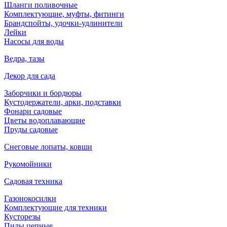
Шланги поливочные
Комплектующие, муфты, фитинги
Брандспойты, удочки-удлинители
Лейки
Насосы для воды
Ведра, тазы
Декор для сада
Заборчики и бордюры
Кустодержатели, арки, подставки
Фонари садовые
Цветы водоплавающие
Пруды садовые
Снеговые лопаты, ковши
Рукомойники
Садовая техника
Газонокосилки
Комплектующие для техники
Кусторезы
Пилы цепные