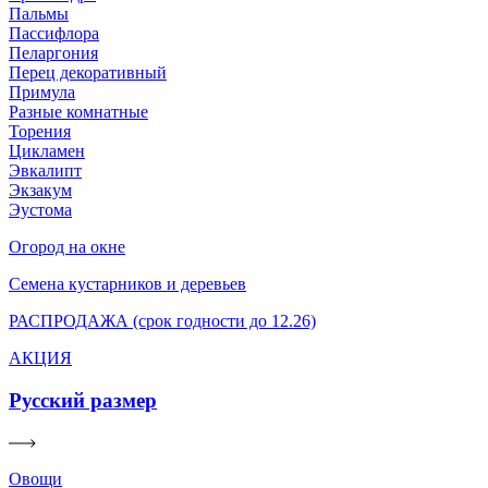
Пальмы
Пассифлора
Пеларгония
Перец декоративный
Примула
Разные комнатные
Торения
Цикламен
Эвкалипт
Экзакум
Эустома
Огород на окне
Семена кустарников и деревьев
РАСПРОДАЖА (срок годности до 12.26)
АКЦИЯ
Русский размер
Овощи