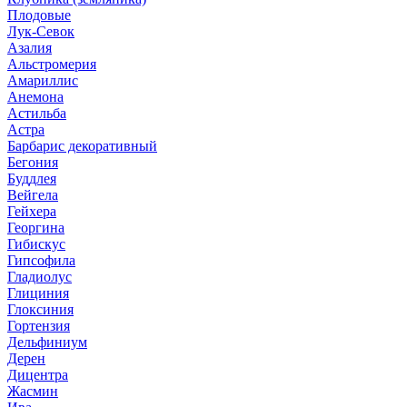
Плодовые
Лук-Севок
Азалия
Альстромерия
Амариллис
Анемона
Астильба
Астра
Барбарис декоративный
Бегония
Буддлея
Вейгела
Гейхера
Георгина
Гибискус
Гипсофила
Гладиолус
Глициния
Глоксиния
Гортензия
Дельфиниум
Дерен
Дицентра
Жасмин