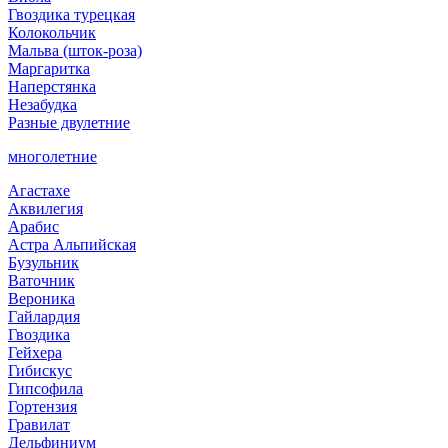
Гвоздика турецкая
Колокольчик
Мальва (шток-роза)
Маргаритка
Наперстянка
Незабудка
Разные двулетние
многолетние
Агастахе
Аквилегия
Арабис
Астра Альпийская
Бузульник
Ваточник
Вероника
Гайлардия
Гвоздика
Гейхера
Гибискус
Гипсофила
Гортензия
Гравилат
Дельфиниум