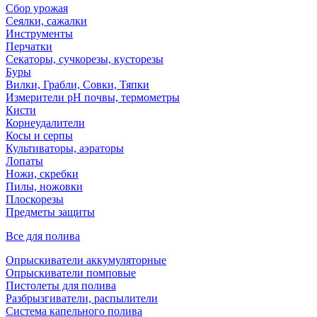
Сбор урожая
Сеялки, сажалки
Инструменты
Перчатки
Секаторы, сучкорезы, кусторезы
Буры
Вилки, Грабли, Совки, Тяпки
Измерители pH почвы, термометры
Кисти
Корнеудалители
Косы и серпы
Культиваторы, аэраторы
Лопаты
Ножи, скребки
Пилы, ножовки
Плоскорезы
Предметы защиты
Все для полива
Опрыскиватели аккумуляторные
Опрыскиватели помповые
Пистолеты для полива
Разбрызгиватели, распылители
Система капельного полива