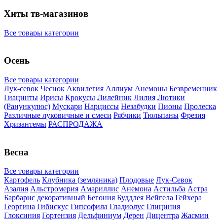
Хиты тв-магазинов
Все товары категории
Осень
Все товары категории
Лук-севок
Чеснок
Аквилегия
Аллиум
Анемоны
Безвременник
Гиацинты
Ирисы
Крокусы
Лилейник
Лилия
Лютики
(Ранункулюс)
Мускари
Нарцисcы
Незабудки
Пионы
Пролеска
Различные луковичные и смеси
Рябчики
Тюльпаны
Фрезия
Хризантемы
РАСПРОДАЖА
Весна
Все товары категории
Картофель
Клубника (земляника)
Плодовые
Лук-Севок
Азалия
Альстромерия
Амариллис
Анемона
Астильба
Астра
Барбарис декоративный
Бегония
Буддлея
Вейгела
Гейхера
Георгина
Гибискус
Гипсофила
Гладиолус
Глициния
Глоксиния
Гортензия
Дельфиниум
Дерен
Дицентра
Жасмин