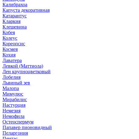
Калибрахоа
Капуста декоративная
Катарантус
Кларкия
Клещевина
Кобея
Колеус
Кореопсис
Космея
Кохия
Лаватера
Левкой (Маттиола)
Лен крупноцветковый
Лобелия
Львиный зев
Малопа
Мимулюс
Мирабилис
Настурция
Немезия
Немофила
Остеоспермум
Папавер пионовидный
Пеларгония
Пентас