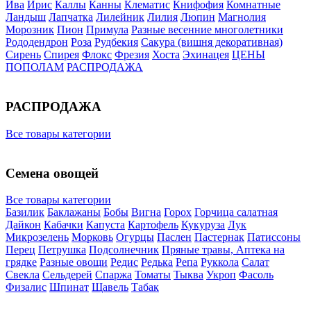
Ива
Ирис
Каллы
Канны
Клематис
Книфофия
Комнатные
Ландыш
Лапчатка
Лилейник
Лилия
Люпин
Магнолия
Морозник
Пион
Примула
Разные весенние многолетники
Рододендрон
Роза
Рудбекия
Сакура (вишня декоративная)
Сирень
Спирея
Флокс
Фрезия
Хоста
Эхинацея
ЦЕНЫ
ПОПОЛАМ
РАСПРОДАЖА
РАСПРОДАЖА
Все товары категории
Семена овощей
Все товары категории
Базилик
Баклажаны
Бобы
Вигна
Горох
Горчица салатная
Дайкон
Кабачки
Капуста
Картофель
Кукуруза
Лук
Микрозелень
Морковь
Огурцы
Паслен
Пастернак
Патиссоны
Перец
Петрушка
Подсолнечник
Пряные травы, Аптека на
грядке
Разные овощи
Редис
Редька
Репа
Руккола
Салат
Свекла
Сельдерей
Спаржа
Томаты
Тыква
Укроп
Фасоль
Физалис
Шпинат
Щавель
Табак