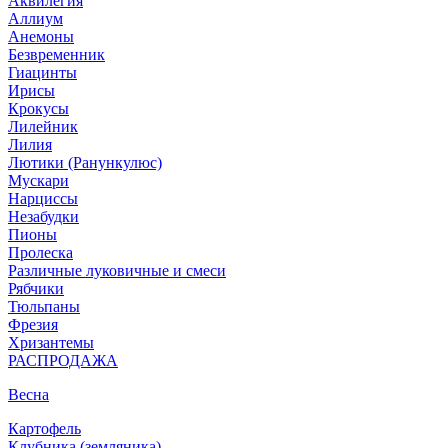
Аквилегия
Аллиум
Анемоны
Безвременник
Гиацинты
Ирисы
Крокусы
Лилейник
Лилия
Лютики (Ранункулюс)
Мускари
Нарцисcы
Незабудки
Пионы
Пролеска
Различные луковичные и смеси
Рябчики
Тюльпаны
Фрезия
Хризантемы
РАСПРОДАЖА
Весна
Картофель
Клубника (земляника)