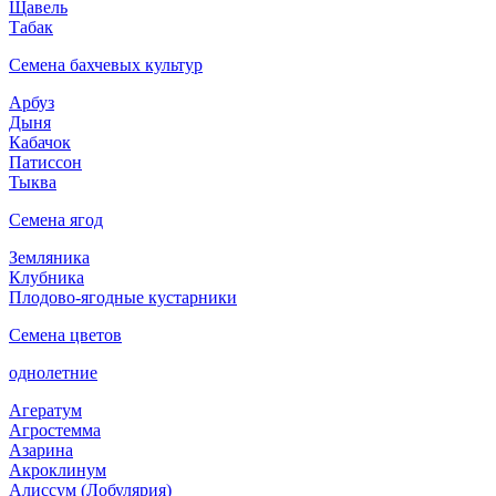
Щавель
Табак
Семена бахчевых культур
Арбуз
Дыня
Кабачок
Патиссон
Тыква
Семена ягод
Земляника
Клубника
Плодово-ягодные кустарники
Семена цветов
однолетние
Агератум
Агростемма
Азарина
Акроклинум
Алиссум (Лобулярия)