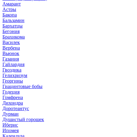
Амарант
Астры
Бакопа
Бальзамин
Бархатцы
Бегония
Брахикома
Василек
Вербена
Вьюнок
Газания
Гайлардия
Гвоздика
Гелихризум
Георгины
Гиацинтовые бобы
Годеция
Гомфрена
Дихондра
Доротеантус
Дурман
Душистый горошек
Иберис
Ипомея
Календула