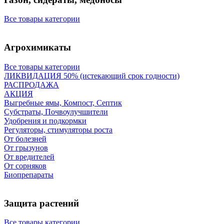
Все товары категории
Агрохимикаты
Все товары категории
ЛИКВИДАЦИЯ 50% (истекающий срок годности)
РАСПРОДАЖА
АКЦИЯ
Выгребные ямы, Компост, Септик
Субстраты, Почвоулучшители
Удобрения и подкормки
Регуляторы, стимуляторы роста
От болезней
От грызунов
От вредителей
От сорняков
Биопрепараты
Защита растений
Все товары категории