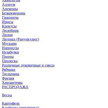
Аквилегия
Аллиум
Анемоны
Безвременник
Гиацинты
Ирисы
Крокусы
Лилейник
Лилия
Лютики (Ранункулюс)
Мускари
Нарцисcы
Незабудки
Пионы
Пролеска
Различные луковичные и смеси
Рябчики
Тюльпаны
Фрезия
Хризантемы
РАСПРОДАЖА
Весна
Картофель
Клубника (земляника)