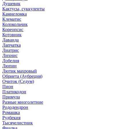
Душевик
Кактусы, суккуленты
Камнеломка
Клематис
Колокольчик
Кореопсис
Котовник
Лаванда
Лапчатка
Лиатрис
Лихнис
Лобелия
Люпин
Лютик махровый
Обриета (Аубреция)
Очиток (Седум)
Пион
Платикодон
Примула
Разные многолетние
Рододендрон
Ромашка
Рудбекия
Тысячелистник
Фиалка