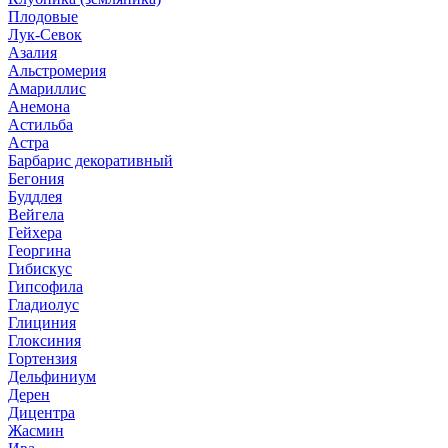
Плодовые
Лук-Севок
Азалия
Альстромерия
Амариллис
Анемона
Астильба
Астра
Барбарис декоративный
Бегония
Буддлея
Вейгела
Гейхера
Георгина
Гибискус
Гипсофила
Гладиолус
Глициния
Глоксиния
Гортензия
Дельфиниум
Дерен
Дицентра
Жасмин