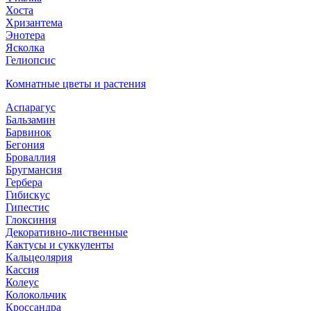
Хоста
Хризантема
Энотера
Ясколка
Гелиопсис
Комнатные цветы и растения
Аспарагус
Бальзамин
Барвинок
Бегония
Броваллия
Бругмансия
Гербера
Гибискус
Гипестис
Глоксиния
Декоративно-лиственные
Кактусы и суккуленты
Кальцеолярия
Кассия
Колеус
Колокольчик
Кроссандра