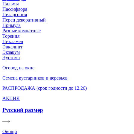
Пальмы
Пассифлора
Пеларгония
Перец декоративный
Примула
Разные комнатные
Торения
Цикламен
Эвкалипт
Экзакум
Эустома
Огород на окне
Семена кустарников и деревьев
РАСПРОДАЖА (срок годности до 12.26)
АКЦИЯ
Русский размер
Овощи