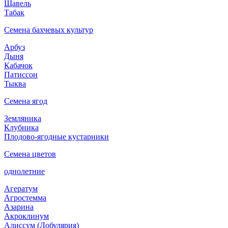
Щавель
Табак
Семена бахчевых культур
Арбуз
Дыня
Кабачок
Патиссон
Тыква
Семена ягод
Земляника
Клубника
Плодово-ягодные кустарники
Семена цветов
однолетние
Агератум
Агростемма
Азарина
Акроклинум
Алиссум (Лобулярия)