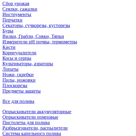
Сбор урожая
Сеялки, сажалки
Инструменты
Перчатки
Секаторы, сучкорезы, кусторезы
Буры
Вилки, Грабли, Совки, Тяпки
Измерители pH почвы, термометры
Кисти
Корнеудалители
Косы и серпы
Культиваторы, аэраторы
Лопаты
Ножи, скребки
Пилы, ножовки
Плоскорезы
Предметы защиты
Все для полива
Опрыскиватели аккумуляторные
Опрыскиватели помповые
Пистолеты для полива
Разбрызгиватели, распылители
Система капельного полива