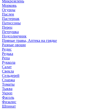
Микрозелень
Морковь
Огурцы
Паслен
Пастернак
Патиссоны
Перец
Петрушка
Подсолнечник
Пряные травы, Аптека на грядке
Разные овощи
Редис
Редька
Репа
Руккола
Салат
Свекла
Сельдерей
Спаржа
Томаты
Тыква
Укроп
Фасоль
Физалис
Шпинат