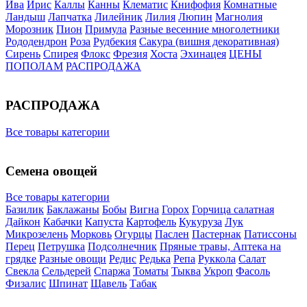
Ива
Ирис
Каллы
Канны
Клематис
Книфофия
Комнатные
Ландыш
Лапчатка
Лилейник
Лилия
Люпин
Магнолия
Морозник
Пион
Примула
Разные весенние многолетники
Рододендрон
Роза
Рудбекия
Сакура (вишня декоративная)
Сирень
Спирея
Флокс
Фрезия
Хоста
Эхинацея
ЦЕНЫ
ПОПОЛАМ
РАСПРОДАЖА
РАСПРОДАЖА
Все товары категории
Семена овощей
Все товары категории
Базилик
Баклажаны
Бобы
Вигна
Горох
Горчица салатная
Дайкон
Кабачки
Капуста
Картофель
Кукуруза
Лук
Микрозелень
Морковь
Огурцы
Паслен
Пастернак
Патиссоны
Перец
Петрушка
Подсолнечник
Пряные травы, Аптека на
грядке
Разные овощи
Редис
Редька
Репа
Руккола
Салат
Свекла
Сельдерей
Спаржа
Томаты
Тыква
Укроп
Фасоль
Физалис
Шпинат
Щавель
Табак