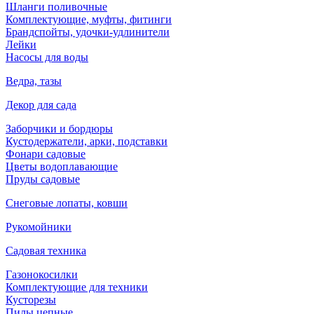
Шланги поливочные
Комплектующие, муфты, фитинги
Брандспойты, удочки-удлинители
Лейки
Насосы для воды
Ведра, тазы
Декор для сада
Заборчики и бордюры
Кустодержатели, арки, подставки
Фонари садовые
Цветы водоплавающие
Пруды садовые
Снеговые лопаты, ковши
Рукомойники
Садовая техника
Газонокосилки
Комплектующие для техники
Кусторезы
Пилы цепные