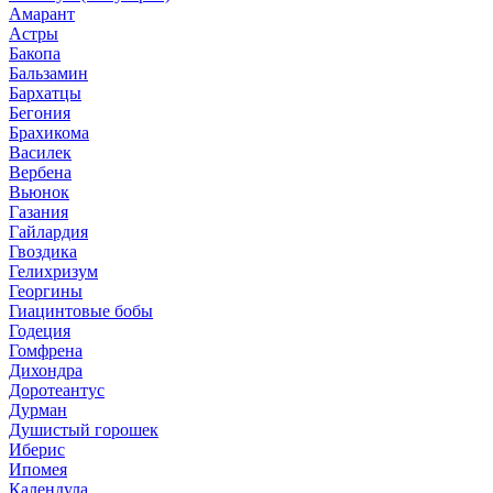
Амарант
Астры
Бакопа
Бальзамин
Бархатцы
Бегония
Брахикома
Василек
Вербена
Вьюнок
Газания
Гайлардия
Гвоздика
Гелихризум
Георгины
Гиацинтовые бобы
Годеция
Гомфрена
Дихондра
Доротеантус
Дурман
Душистый горошек
Иберис
Ипомея
Календула