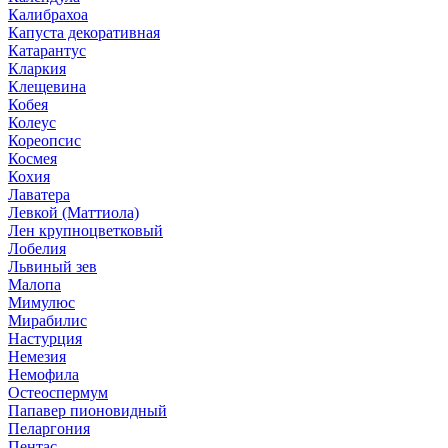
Калибрахоа
Капуста декоративная
Катарантус
Кларкия
Клещевина
Кобея
Колеус
Кореопсис
Космея
Кохия
Лаватера
Левкой (Маттиола)
Лен крупноцветковый
Лобелия
Львиный зев
Малопа
Мимулюс
Мирабилис
Настурция
Немезия
Немофила
Остеоспермум
Папавер пионовидный
Пеларгония
Пентас