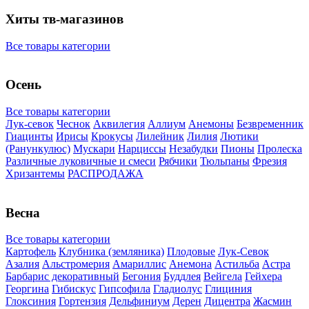
Хиты тв-магазинов
Все товары категории
Осень
Все товары категории
Лук-севок
Чеснок
Аквилегия
Аллиум
Анемоны
Безвременник
Гиацинты
Ирисы
Крокусы
Лилейник
Лилия
Лютики
(Ранункулюс)
Мускари
Нарцисcы
Незабудки
Пионы
Пролеска
Различные луковичные и смеси
Рябчики
Тюльпаны
Фрезия
Хризантемы
РАСПРОДАЖА
Весна
Все товары категории
Картофель
Клубника (земляника)
Плодовые
Лук-Севок
Азалия
Альстромерия
Амариллис
Анемона
Астильба
Астра
Барбарис декоративный
Бегония
Буддлея
Вейгела
Гейхера
Георгина
Гибискус
Гипсофила
Гладиолус
Глициния
Глоксиния
Гортензия
Дельфиниум
Дерен
Дицентра
Жасмин