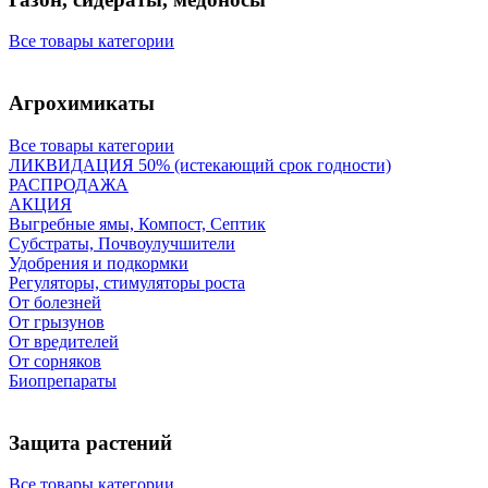
Все товары категории
Агрохимикаты
Все товары категории
ЛИКВИДАЦИЯ 50% (истекающий срок годности)
РАСПРОДАЖА
АКЦИЯ
Выгребные ямы, Компост, Септик
Субстраты, Почвоулучшители
Удобрения и подкормки
Регуляторы, стимуляторы роста
От болезней
От грызунов
От вредителей
От сорняков
Биопрепараты
Защита растений
Все товары категории