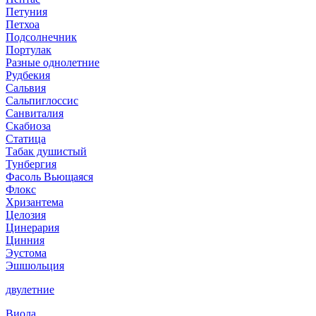
Петуния
Петхоа
Подсолнечник
Портулак
Разные однолетние
Рудбекия
Сальвия
Сальпиглоссис
Санвиталия
Скабиоза
Статица
Табак душистый
Тунбергия
Фасоль Вьющаяся
Флокс
Хризантема
Целозия
Цинерария
Цинния
Эустома
Эшшольция
двулетние
Виола