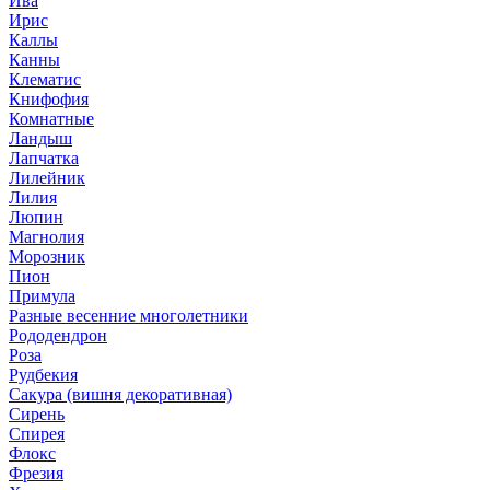
Ива
Ирис
Каллы
Канны
Клематис
Книфофия
Комнатные
Ландыш
Лапчатка
Лилейник
Лилия
Люпин
Магнолия
Морозник
Пион
Примула
Разные весенние многолетники
Рододендрон
Роза
Рудбекия
Сакура (вишня декоративная)
Сирень
Спирея
Флокс
Фрезия