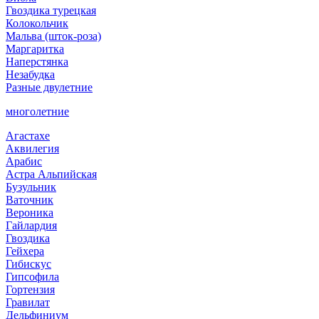
Гвоздика турецкая
Колокольчик
Мальва (шток-роза)
Маргаритка
Наперстянка
Незабудка
Разные двулетние
многолетние
Агастахе
Аквилегия
Арабис
Астра Альпийская
Бузульник
Ваточник
Вероника
Гайлардия
Гвоздика
Гейхера
Гибискус
Гипсофила
Гортензия
Гравилат
Дельфиниум