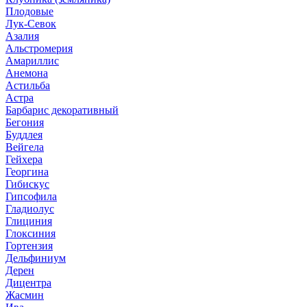
Плодовые
Лук-Севок
Азалия
Альстромерия
Амариллис
Анемона
Астильба
Астра
Барбарис декоративный
Бегония
Буддлея
Вейгела
Гейхера
Георгина
Гибискус
Гипсофила
Гладиолус
Глициния
Глоксиния
Гортензия
Дельфиниум
Дерен
Дицентра
Жасмин