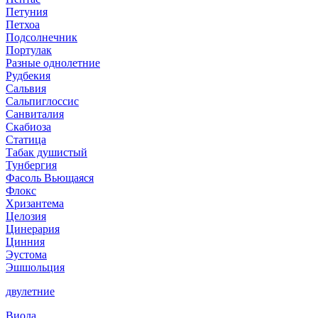
Петуния
Петхоа
Подсолнечник
Портулак
Разные однолетние
Рудбекия
Сальвия
Сальпиглоссис
Санвиталия
Скабиоза
Статица
Табак душистый
Тунбергия
Фасоль Вьющаяся
Флокс
Хризантема
Целозия
Цинерария
Цинния
Эустома
Эшшольция
двулетние
Виола