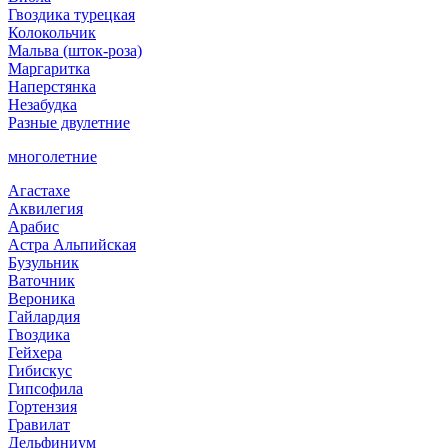
Гвоздика турецкая
Колокольчик
Мальва (шток-роза)
Маргаритка
Наперстянка
Незабудка
Разные двулетние
многолетние
Агастахе
Аквилегия
Арабис
Астра Альпийская
Бузульник
Ваточник
Вероника
Гайлардия
Гвоздика
Гейхера
Гибискус
Гипсофила
Гортензия
Гравилат
Дельфиниум