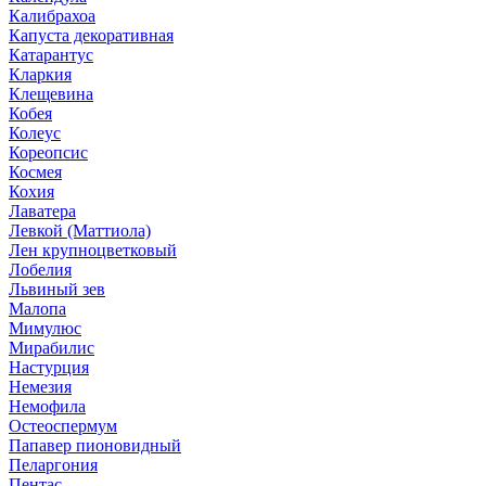
Калибрахоа
Капуста декоративная
Катарантус
Кларкия
Клещевина
Кобея
Колеус
Кореопсис
Космея
Кохия
Лаватера
Левкой (Маттиола)
Лен крупноцветковый
Лобелия
Львиный зев
Малопа
Мимулюс
Мирабилис
Настурция
Немезия
Немофила
Остеоспермум
Папавер пионовидный
Пеларгония
Пентас