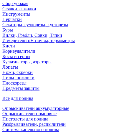
Сбор урожая
Сеялки, сажалки
Инструменты
Перчатки
Секаторы, сучкорезы, кусторезы
Буры
Вилки, Грабли, Совки, Тяпки
Измерители pH почвы, термометры
Кисти
Корнеудалители
Косы и серпы
Культиваторы, аэраторы
Лопаты
Ножи, скребки
Пилы, ножовки
Плоскорезы
Предметы защиты
Все для полива
Опрыскиватели аккумуляторные
Опрыскиватели помповые
Пистолеты для полива
Разбрызгиватели, распылители
Система капельного полива