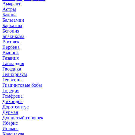
Амарант
Астры
Бакопа
Бальзамин
Бархатцы
Бегония
Брахикома
Василек
Вербена
Вьюнок
Газания
Гайлардия
Гвоздика
Гелихризум
Георгины
Гиацинтовые бобы
Годеция
Гомфрена
Дихондра
Доротеантус
Дурман
Душистый горошек
Иберис
Ипомея
Календула