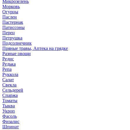
Микрозелень
Морковь
Огурцы
Паслен
Пастернак
Патиссоны
Перец
Петрушка
Подсолнечник
Пряные травы, Аптека на грядке
Разные овощи
Редис
Редька
Репа
Руккола
Салат
Свекла
Сельдерей
Спаржа
Томаты
Тыква
Укроп
Фасоль
Физалис
Шпинат