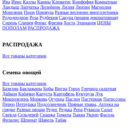
Ива
Ирис
Каллы
Канны
Клематис
Книфофия
Комнатные
Ландыш
Лапчатка
Лилейник
Лилия
Люпин
Магнолия
Морозник
Пион
Примула
Разные весенние многолетники
Рододендрон
Роза
Рудбекия
Сакура (вишня декоративная)
Сирень
Спирея
Флокс
Фрезия
Хоста
Эхинацея
ЦЕНЫ
ПОПОЛАМ
РАСПРОДАЖА
РАСПРОДАЖА
Все товары категории
Семена овощей
Все товары категории
Базилик
Баклажаны
Бобы
Вигна
Горох
Горчица салатная
Дайкон
Кабачки
Капуста
Картофель
Кукуруза
Лук
Микрозелень
Морковь
Огурцы
Паслен
Пастернак
Патиссоны
Перец
Петрушка
Подсолнечник
Пряные травы, Аптека на
грядке
Разные овощи
Редис
Редька
Репа
Руккола
Салат
Свекла
Сельдерей
Спаржа
Томаты
Тыква
Укроп
Фасоль
Физалис
Шпинат
Щавель
Табак