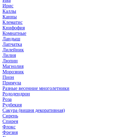
Ива
Ирис
Каллы
Канны
Клематис
Книфофия
Комнатные
Ландыш
Лапчатка
Лилейник
Лилия
Люпин
Магнолия
Морозник
Пион
Примула
Разные весенние многолетники
Рододендрон
Роза
Рудбекия
Сакура (вишня декоративная)
Сирень
Спирея
Флокс
Фрезия