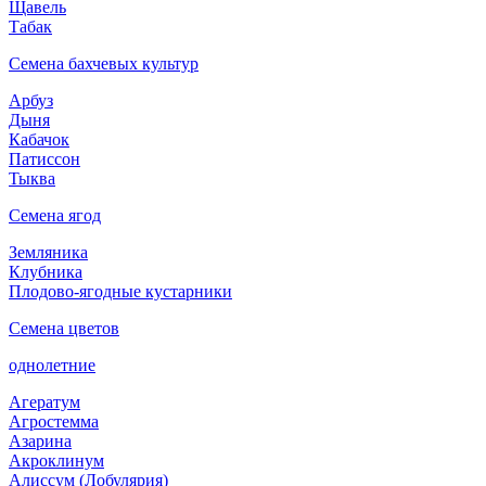
Щавель
Табак
Семена бахчевых культур
Арбуз
Дыня
Кабачок
Патиссон
Тыква
Семена ягод
Земляника
Клубника
Плодово-ягодные кустарники
Семена цветов
однолетние
Агератум
Агростемма
Азарина
Акроклинум
Алиссум (Лобулярия)