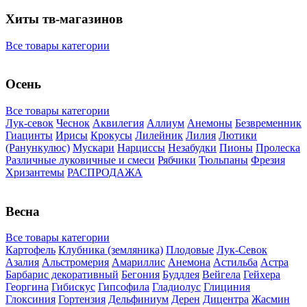
Хиты тв-магазинов
Все товары категории
Осень
Все товары категории
Лук-севок
Чеснок
Аквилегия
Аллиум
Анемоны
Безвременник
Гиацинты
Ирисы
Крокусы
Лилейник
Лилия
Лютики
(Ранункулюс)
Мускари
Нарцисcы
Незабудки
Пионы
Пролеска
Различные луковичные и смеси
Рябчики
Тюльпаны
Фрезия
Хризантемы
РАСПРОДАЖА
Весна
Все товары категории
Картофель
Клубника (земляника)
Плодовые
Лук-Севок
Азалия
Альстромерия
Амариллис
Анемона
Астильба
Астра
Барбарис декоративный
Бегония
Буддлея
Вейгела
Гейхера
Георгина
Гибискус
Гипсофила
Гладиолус
Глициния
Глоксиния
Гортензия
Дельфиниум
Дерен
Дицентра
Жасмин