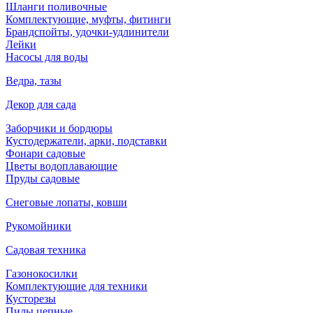
Шланги поливочные
Комплектующие, муфты, фитинги
Брандспойты, удочки-удлинители
Лейки
Насосы для воды
Ведра, тазы
Декор для сада
Заборчики и бордюры
Кустодержатели, арки, подставки
Фонари садовые
Цветы водоплавающие
Пруды садовые
Снеговые лопаты, ковши
Рукомойники
Садовая техника
Газонокосилки
Комплектующие для техники
Кусторезы
Пилы цепные