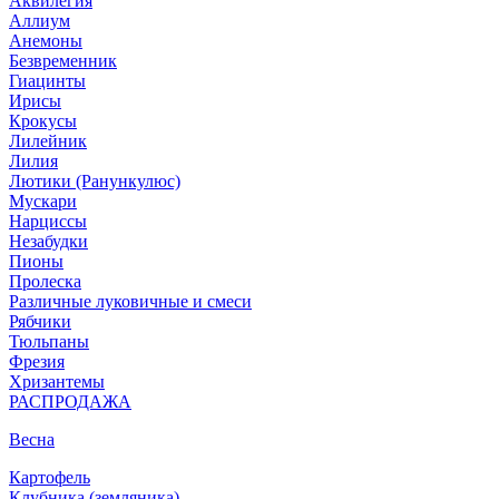
Аквилегия
Аллиум
Анемоны
Безвременник
Гиацинты
Ирисы
Крокусы
Лилейник
Лилия
Лютики (Ранункулюс)
Мускари
Нарцисcы
Незабудки
Пионы
Пролеска
Различные луковичные и смеси
Рябчики
Тюльпаны
Фрезия
Хризантемы
РАСПРОДАЖА
Весна
Картофель
Клубника (земляника)