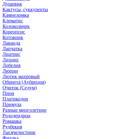
Душевик
Кактусы, суккуленты
Камнеломка
Клематис
Колокольчик
Кореопсис
Котовник
Лаванда
Лапчатка
Лиатрис
Лихнис
Лобелия
Люпин
Лютик махровый
Обриета (Аубреция)
Очиток (Седум)
Пион
Платикодон
Примула
Разные многолетние
Рододендрон
Ромашка
Рудбекия
Тысячелистник
Фиалка