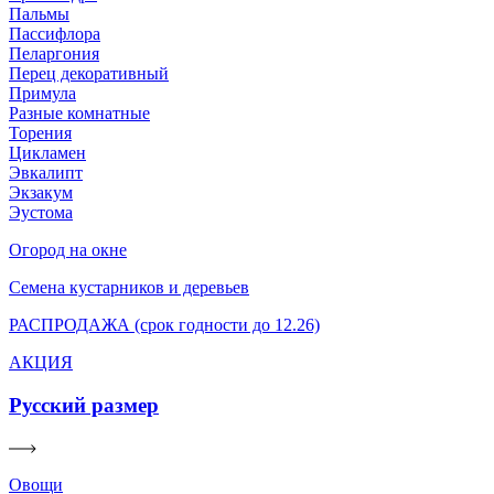
Пальмы
Пассифлора
Пеларгония
Перец декоративный
Примула
Разные комнатные
Торения
Цикламен
Эвкалипт
Экзакум
Эустома
Огород на окне
Семена кустарников и деревьев
РАСПРОДАЖА (срок годности до 12.26)
АКЦИЯ
Русский размер
Овощи