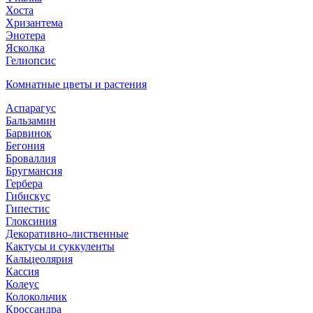
Хоста
Хризантема
Энотера
Ясколка
Гелиопсис
Комнатные цветы и растения
Аспарагус
Бальзамин
Барвинок
Бегония
Броваллия
Бругмансия
Гербера
Гибискус
Гипестис
Глоксиния
Декоративно-лиственные
Кактусы и суккуленты
Кальцеолярия
Кассия
Колеус
Колокольчик
Кроссандра