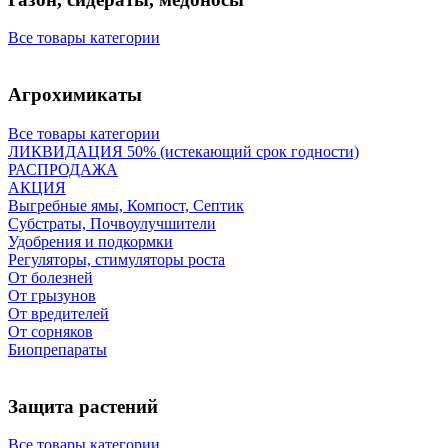
Все товары категории
Агрохимикаты
Все товары категории
ЛИКВИДАЦИЯ 50% (истекающий срок годности)
РАСПРОДАЖА
АКЦИЯ
Выгребные ямы, Компост, Септик
Субстраты, Почвоулучшители
Удобрения и подкормки
Регуляторы, стимуляторы роста
От болезней
От грызунов
От вредителей
От сорняков
Биопрепараты
Защита растений
Все товары категории