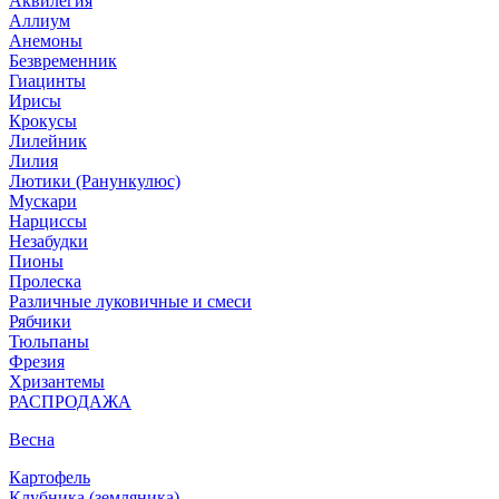
Аквилегия
Аллиум
Анемоны
Безвременник
Гиацинты
Ирисы
Крокусы
Лилейник
Лилия
Лютики (Ранункулюс)
Мускари
Нарцисcы
Незабудки
Пионы
Пролеска
Различные луковичные и смеси
Рябчики
Тюльпаны
Фрезия
Хризантемы
РАСПРОДАЖА
Весна
Картофель
Клубника (земляника)