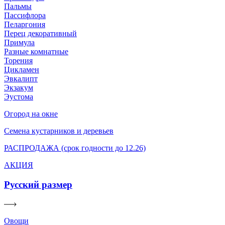
Пальмы
Пассифлора
Пеларгония
Перец декоративный
Примула
Разные комнатные
Торения
Цикламен
Эвкалипт
Экзакум
Эустома
Огород на окне
Семена кустарников и деревьев
РАСПРОДАЖА (срок годности до 12.26)
АКЦИЯ
Русский размер
Овощи