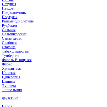
Петуния
Петхоа
Подсолнечник
Портулак
Разные однолетние
Рудбекия
Сальвия
Сальпиглоссис
Санвиталия
Скабиоза
Статица
Табак душистый
Тунбергия
Фасоль Вьющаяся
Флокс
Хризантема
Целозия
Цинерария
Цинния
Эустома
Эшшольция
двулетние
Виола