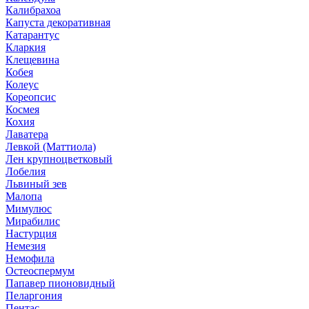
Калибрахоа
Капуста декоративная
Катарантус
Кларкия
Клещевина
Кобея
Колеус
Кореопсис
Космея
Кохия
Лаватера
Левкой (Маттиола)
Лен крупноцветковый
Лобелия
Львиный зев
Малопа
Мимулюс
Мирабилис
Настурция
Немезия
Немофила
Остеоспермум
Папавер пионовидный
Пеларгония
Пентас