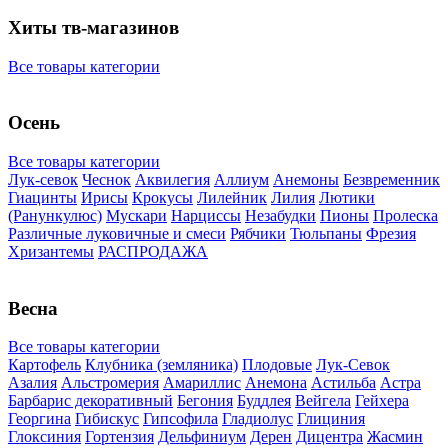
Хиты тв-магазинов
Все товары категории
Осень
Все товары категории
Лук-севок
Чеснок
Аквилегия
Аллиум
Анемоны
Безвременник
Гиацинты
Ирисы
Крокусы
Лилейник
Лилия
Лютики
(Ранункулюс)
Мускари
Нарцисcы
Незабудки
Пионы
Пролеска
Различные луковичные и смеси
Рябчики
Тюльпаны
Фрезия
Хризантемы
РАСПРОДАЖА
Весна
Все товары категории
Картофель
Клубника (земляника)
Плодовые
Лук-Севок
Азалия
Альстромерия
Амариллис
Анемона
Астильба
Астра
Барбарис декоративный
Бегония
Буддлея
Вейгела
Гейхера
Георгина
Гибискус
Гипсофила
Гладиолус
Глициния
Глоксиния
Гортензия
Дельфиниум
Дерен
Дицентра
Жасмин