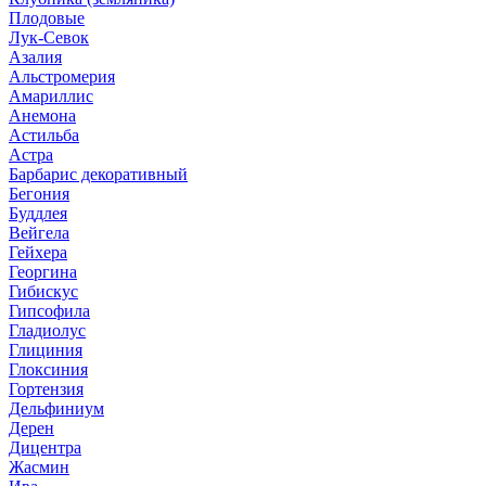
Плодовые
Лук-Севок
Азалия
Альстромерия
Амариллис
Анемона
Астильба
Астра
Барбарис декоративный
Бегония
Буддлея
Вейгела
Гейхера
Георгина
Гибискус
Гипсофила
Гладиолус
Глициния
Глоксиния
Гортензия
Дельфиниум
Дерен
Дицентра
Жасмин