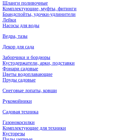
Шланги поливочные
Комплектующие, муфты, фитинги
Брандспойты, удочки-удлинители
Лейки
Насосы для воды
Ведра, тазы
Декор для сада
Заборчики и бордюры
Кустодержатели, арки, подставки
Фонари садовые
Цветы водоплавающие
Пруды садовые
Снеговые лопаты, ковши
Рукомойники
Садовая техника
Газонокосилки
Комплектующие для техники
Кусторезы
Пилы цепные