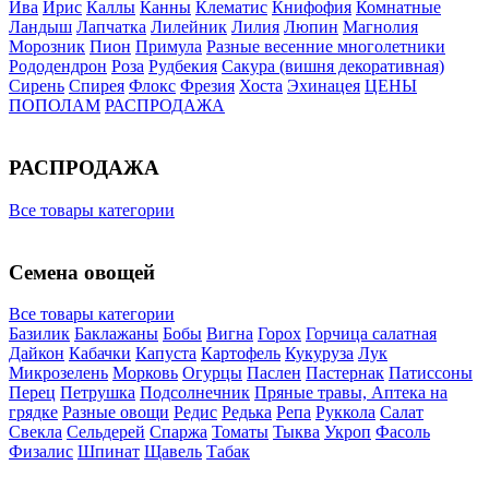
Ива
Ирис
Каллы
Канны
Клематис
Книфофия
Комнатные
Ландыш
Лапчатка
Лилейник
Лилия
Люпин
Магнолия
Морозник
Пион
Примула
Разные весенние многолетники
Рододендрон
Роза
Рудбекия
Сакура (вишня декоративная)
Сирень
Спирея
Флокс
Фрезия
Хоста
Эхинацея
ЦЕНЫ
ПОПОЛАМ
РАСПРОДАЖА
РАСПРОДАЖА
Все товары категории
Семена овощей
Все товары категории
Базилик
Баклажаны
Бобы
Вигна
Горох
Горчица салатная
Дайкон
Кабачки
Капуста
Картофель
Кукуруза
Лук
Микрозелень
Морковь
Огурцы
Паслен
Пастернак
Патиссоны
Перец
Петрушка
Подсолнечник
Пряные травы, Аптека на
грядке
Разные овощи
Редис
Редька
Репа
Руккола
Салат
Свекла
Сельдерей
Спаржа
Томаты
Тыква
Укроп
Фасоль
Физалис
Шпинат
Щавель
Табак