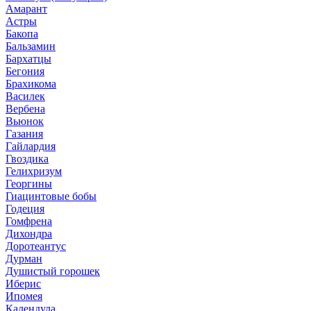
Амарант
Астры
Бакопа
Бальзамин
Бархатцы
Бегония
Брахикома
Василек
Вербена
Вьюнок
Газания
Гайлардия
Гвоздика
Гелихризум
Георгины
Гиацинтовые бобы
Годеция
Гомфрена
Дихондра
Доротеантус
Дурман
Душистый горошек
Иберис
Ипомея
Календула