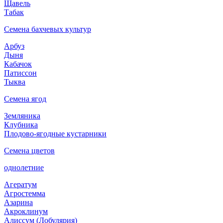
Щавель
Табак
Семена бахчевых культур
Арбуз
Дыня
Кабачок
Патиссон
Тыква
Семена ягод
Земляника
Клубника
Плодово-ягодные кустарники
Семена цветов
однолетние
Агератум
Агростемма
Азарина
Акроклинум
Алиссум (Лобулярия)