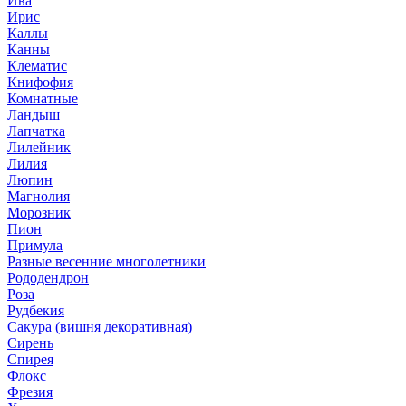
Ива
Ирис
Каллы
Канны
Клематис
Книфофия
Комнатные
Ландыш
Лапчатка
Лилейник
Лилия
Люпин
Магнолия
Морозник
Пион
Примула
Разные весенние многолетники
Рододендрон
Роза
Рудбекия
Сакура (вишня декоративная)
Сирень
Спирея
Флокс
Фрезия