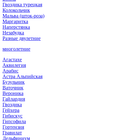
Гвоздика турецкая
Колокольчик
Мальва (шток-роза)
Маргаритка
Наперстянка
Незабудка
Разные двулетние
многолетние
Агастахе
Аквилегия
Арабис
Астра Альпийская
Бузульник
Ваточник
Вероника
Гайлардия
Гвоздика
Гейхера
Гибискус
Гипсофила
Гортензия
Гравилат
Дельфиниум