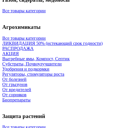
Все товары категории
Агрохимикаты
Все товары категории
ЛИКВИДАЦИЯ 50% (истекающий срок годности)
РАСПРОДАЖА
АКЦИЯ
Выгребные ямы, Компост, Септик
Субстраты, Почвоулучшители
Удобрения и подкормки
Регуляторы, стимуляторы роста
От болезней
От грызунов
От вредителей
От сорняков
Биопрепараты
Защита растений
Все товары категории