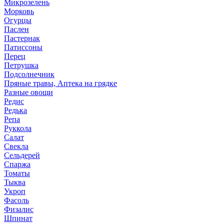
Микрозелень
Морковь
Огурцы
Паслен
Пастернак
Патиссоны
Перец
Петрушка
Подсолнечник
Пряные травы, Аптека на грядке
Разные овощи
Редис
Редька
Репа
Руккола
Салат
Свекла
Сельдерей
Спаржа
Томаты
Тыква
Укроп
Фасоль
Физалис
Шпинат