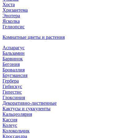
Хоста
Хризантема
Энотера
Ясколка
Гелиопсис
Комнатные цветы и растения
Аспарагус
Бальзамин
Барвинок
Бегония
Броваллия
Бругмансия
Гербера
Гибискус
Гипестис
Глоксиния
Декоративно-лиственные
Кактусы и суккуленты
Кальцеолярия
Кассия
Колеус
Колокольчик
Кроссандра