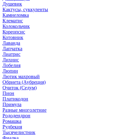
Душевик
Кактусы, суккуленты
Камнеломка
Клематис
Колокольчик
Кореопсис
Котовник
Лаванда
Лапчатка
Лиатрис
Лихнис
Лобелия
Люпин
Лютик махровый
Обриета (Аубреция)
Очиток (Седум)
Пион
Платикодон
Примула
Разные многолетние
Рододендрон
Ромашка
Рудбекия
Тысячелистник
Фиалка