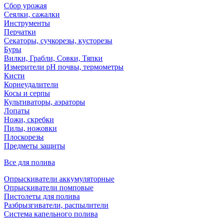
Сбор урожая
Сеялки, сажалки
Инструменты
Перчатки
Секаторы, сучкорезы, кусторезы
Буры
Вилки, Грабли, Совки, Тяпки
Измерители pH почвы, термометры
Кисти
Корнеудалители
Косы и серпы
Культиваторы, аэраторы
Лопаты
Ножи, скребки
Пилы, ножовки
Плоскорезы
Предметы защиты
Все для полива
Опрыскиватели аккумуляторные
Опрыскиватели помповые
Пистолеты для полива
Разбрызгиватели, распылители
Система капельного полива