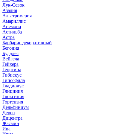
Лук-Севок
Азалия
Альстромерия
Амариллис
Анемона
Астильба
Астра
Барбарис декоративный
Бегония
Буддлея
Вейгела
Гейхера
Георгина
Гибискус
Гипсофила
Гладиолус
Глициния
Глоксиния
Гортензия
Дельфиниум
Дерен
Дицентра
Жасмин
Ива