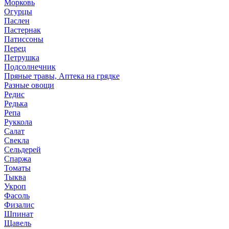
Морковь
Огурцы
Паслен
Пастернак
Патиссоны
Перец
Петрушка
Подсолнечник
Пряные травы, Аптека на грядке
Разные овощи
Редис
Редька
Репа
Руккола
Салат
Свекла
Сельдерей
Спаржа
Томаты
Тыква
Укроп
Фасоль
Физалис
Шпинат
Щавель