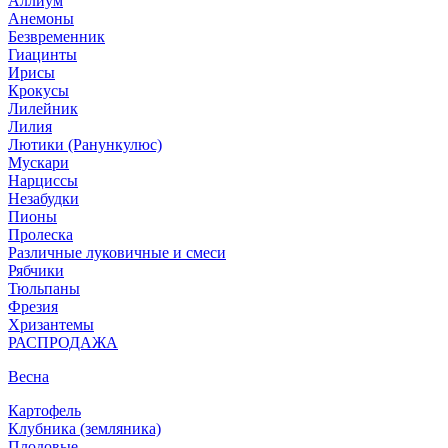
Аллиум
Анемоны
Безвременник
Гиацинты
Ирисы
Крокусы
Лилейник
Лилия
Лютики (Ранункулюс)
Мускари
Нарцисcы
Незабудки
Пионы
Пролеска
Различные луковичные и смеси
Рябчики
Тюльпаны
Фрезия
Хризантемы
РАСПРОДАЖА
Весна
Картофель
Клубника (земляника)
Плодовые