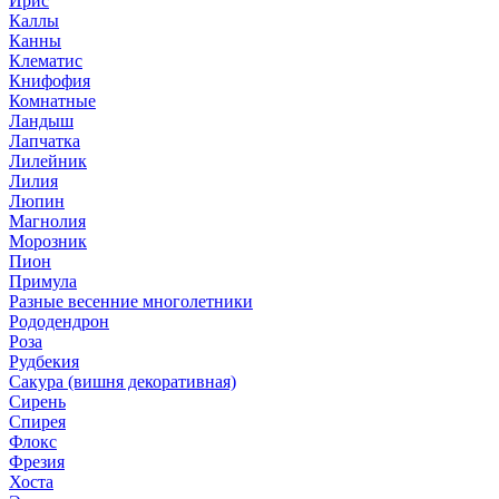
Ирис
Каллы
Канны
Клематис
Книфофия
Комнатные
Ландыш
Лапчатка
Лилейник
Лилия
Люпин
Магнолия
Морозник
Пион
Примула
Разные весенние многолетники
Рододендрон
Роза
Рудбекия
Сакура (вишня декоративная)
Сирень
Спирея
Флокс
Фрезия
Хоста