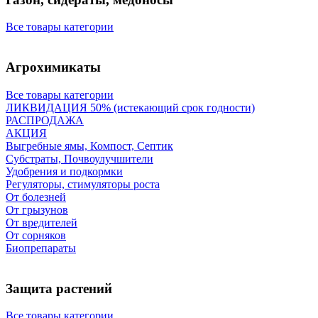
Все товары категории
Агрохимикаты
Все товары категории
ЛИКВИДАЦИЯ 50% (истекающий срок годности)
РАСПРОДАЖА
АКЦИЯ
Выгребные ямы, Компост, Септик
Субстраты, Почвоулучшители
Удобрения и подкормки
Регуляторы, стимуляторы роста
От болезней
От грызунов
От вредителей
От сорняков
Биопрепараты
Защита растений
Все товары категории