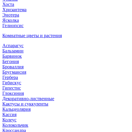
Хоста
Хризантема
Энотера
Ясколка
Гелиопсис
Комнатные цветы и растения
Аспарагус
Бальзамин
Барвинок
Бегония
Броваллия
Бругмансия
Гербера
Гибискус
Гипестис
Глоксиния
Декоративно-лиственные
Кактусы и суккуленты
Кальцеолярия
Кассия
Колеус
Колокольчик
Кроссандра