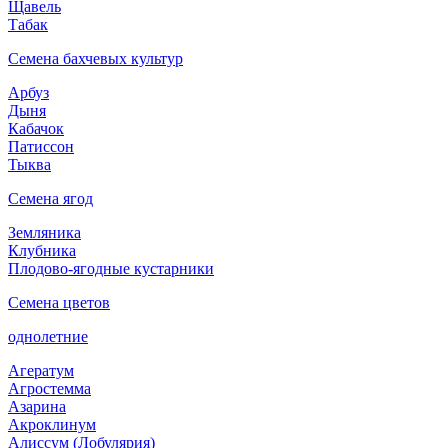
Щавель
Табак
Семена бахчевых культур
Арбуз
Дыня
Кабачок
Патиссон
Тыква
Семена ягод
Земляника
Клубника
Плодово-ягодные кустарники
Семена цветов
однолетние
Агератум
Агростемма
Азарина
Акроклинум
Алиссум (Лобулярия)