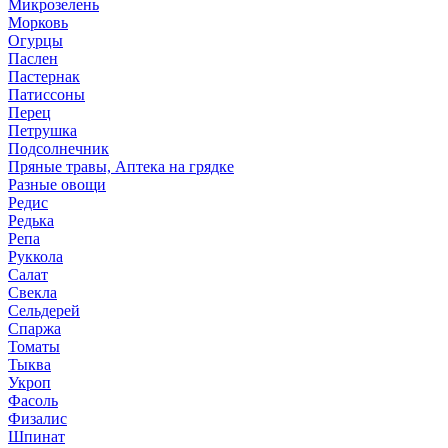
Микрозелень
Морковь
Огурцы
Паслен
Пастернак
Патиссоны
Перец
Петрушка
Подсолнечник
Пряные травы, Аптека на грядке
Разные овощи
Редис
Редька
Репа
Руккола
Салат
Свекла
Сельдерей
Спаржа
Томаты
Тыква
Укроп
Фасоль
Физалис
Шпинат