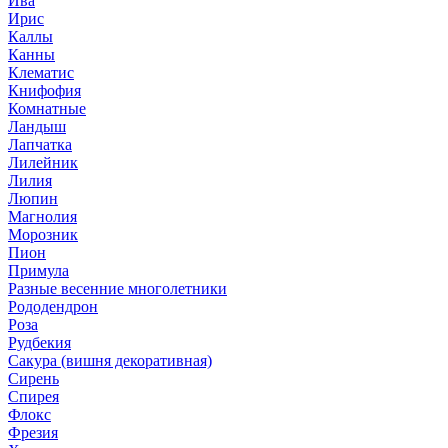
Ива
Ирис
Каллы
Канны
Клематис
Книфофия
Комнатные
Ландыш
Лапчатка
Лилейник
Лилия
Люпин
Магнолия
Морозник
Пион
Примула
Разные весенние многолетники
Рододендрон
Роза
Рудбекия
Сакура (вишня декоративная)
Сирень
Спирея
Флокс
Фрезия