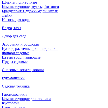
Шланги поливочные
Комплектующие, муфты, фитинги
Брандспойты, удочки-удлинители
Лейки
Насосы для воды
Ведра, тазы
Декор для сада
Заборчики и бордюры
Кустодержатели, арки, подставки
Фонари садовые
Цветы водоплавающие
Пруды садовые
Снеговые лопаты, ковши
Рукомойники
Садовая техника
Газонокосилки
Комплектующие для техники
Кусторезы
Пилы цепные