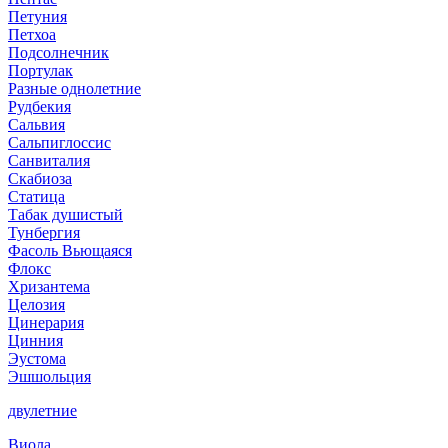
Петуния
Петхоа
Подсолнечник
Портулак
Разные однолетние
Рудбекия
Сальвия
Сальпиглоссис
Санвиталия
Скабиоза
Статица
Табак душистый
Тунбергия
Фасоль Вьющаяся
Флокс
Хризантема
Целозия
Цинерария
Цинния
Эустома
Эшшольция
двулетние
Виола