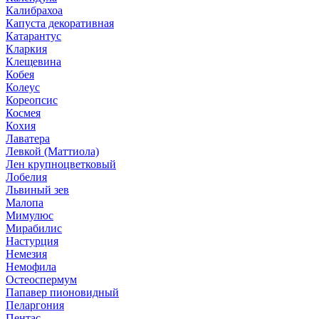
Калибрахоа
Капуста декоративная
Катарантус
Кларкия
Клещевина
Кобея
Колеус
Кореопсис
Космея
Кохия
Лаватера
Левкой (Маттиола)
Лен крупноцветковый
Лобелия
Львиный зев
Малопа
Мимулюс
Мирабилис
Настурция
Немезия
Немофила
Остеоспермум
Папавер пионовидный
Пеларгония
Пентас