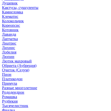
Душевик
Кактусы, суккуленты
Камнеломка
Клематис
Колокольчик
Кореопсис
Котовник
Лаванда
Лапчатка
Лиатрис
Лихнис
Лобелия
Люпин
Лютик махровый
Обриета (Аубреция)
Очиток (Седум)
Пион
Платикодон
Примула
Разные многолетние
Рододендрон
Ромашка
Рудбекия
Тысячелистник
Фиалка