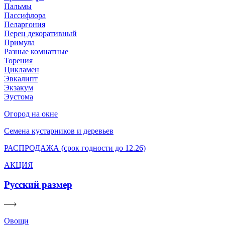
Пальмы
Пассифлора
Пеларгония
Перец декоративный
Примула
Разные комнатные
Торения
Цикламен
Эвкалипт
Экзакум
Эустома
Огород на окне
Семена кустарников и деревьев
РАСПРОДАЖА (срок годности до 12.26)
АКЦИЯ
Русский размер
Овощи