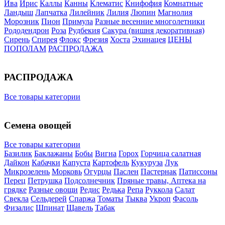
Ива
Ирис
Каллы
Канны
Клематис
Книфофия
Комнатные
Ландыш
Лапчатка
Лилейник
Лилия
Люпин
Магнолия
Морозник
Пион
Примула
Разные весенние многолетники
Рододендрон
Роза
Рудбекия
Сакура (вишня декоративная)
Сирень
Спирея
Флокс
Фрезия
Хоста
Эхинацея
ЦЕНЫ
ПОПОЛАМ
РАСПРОДАЖА
РАСПРОДАЖА
Все товары категории
Семена овощей
Все товары категории
Базилик
Баклажаны
Бобы
Вигна
Горох
Горчица салатная
Дайкон
Кабачки
Капуста
Картофель
Кукуруза
Лук
Микрозелень
Морковь
Огурцы
Паслен
Пастернак
Патиссоны
Перец
Петрушка
Подсолнечник
Пряные травы, Аптека на
грядке
Разные овощи
Редис
Редька
Репа
Руккола
Салат
Свекла
Сельдерей
Спаржа
Томаты
Тыква
Укроп
Фасоль
Физалис
Шпинат
Щавель
Табак