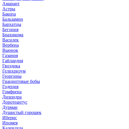
Амарант
Астры
Бакопа
Бальзамин
Бархатцы
Бегония
Брахикома
Василек
Вербена
Вьюнок
Газания
Гайлардия
Гвоздика
Гелихризум
Георгины
Гиацинтовые бобы
Годеция
Гомфрена
Дихондра
Доротеантус
Дурман
Душистый горошек
Иберис
Ипомея
Календула