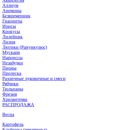
Аквилегия
Аллиум
Анемоны
Безвременник
Гиацинты
Ирисы
Крокусы
Лилейник
Лилия
Лютики (Ранункулюс)
Мускари
Нарцисcы
Незабудки
Пионы
Пролеска
Различные луковичные и смеси
Рябчики
Тюльпаны
Фрезия
Хризантемы
РАСПРОДАЖА
Весна
Картофель
Клубника (земляника)