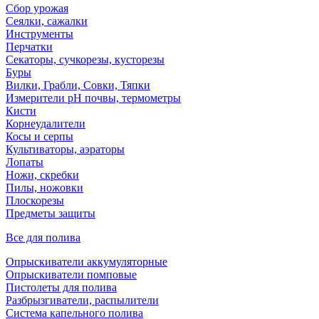
Сбор урожая
Сеялки, сажалки
Инструменты
Перчатки
Секаторы, сучкорезы, кусторезы
Буры
Вилки, Грабли, Совки, Тяпки
Измерители pH почвы, термометры
Кисти
Корнеудалители
Косы и серпы
Культиваторы, аэраторы
Лопаты
Ножи, скребки
Пилы, ножовки
Плоскорезы
Предметы защиты
Все для полива
Опрыскиватели аккумуляторные
Опрыскиватели помповые
Пистолеты для полива
Разбрызгиватели, распылители
Система капельного полива