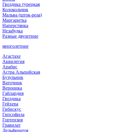
Гвоздика турецкая
Колокольчик
Мальва (шток-роза)
Маргаритка
Наперстянка
Незабудка
Разные двулетние
многолетние
Агастахе
Аквилегия
Арабис
Астра Альпийская
Бузульник
Ваточник
Вероника
Гайлардия
Гвоздика
Гейхера
Гибискус
Гипсофила
Гортензия
Гравилат
Дельфиниум