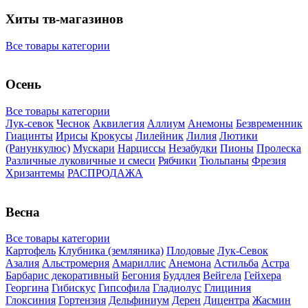
Хиты тв-магазинов
Все товары категории
Осень
Все товары категории
Лук-севок
Чеснок
Аквилегия
Аллиум
Анемоны
Безвременник
Гиацинты
Ирисы
Крокусы
Лилейник
Лилия
Лютики
(Ранункулюс)
Мускари
Нарцисcы
Незабудки
Пионы
Пролеска
Различные луковичные и смеси
Рябчики
Тюльпаны
Фрезия
Хризантемы
РАСПРОДАЖА
Весна
Все товары категории
Картофель
Клубника (земляника)
Плодовые
Лук-Севок
Азалия
Альстромерия
Амариллис
Анемона
Астильба
Астра
Барбарис декоративный
Бегония
Буддлея
Вейгела
Гейхера
Георгина
Гибискус
Гипсофила
Гладиолус
Глициния
Глоксиния
Гортензия
Дельфиниум
Дерен
Дицентра
Жасмин