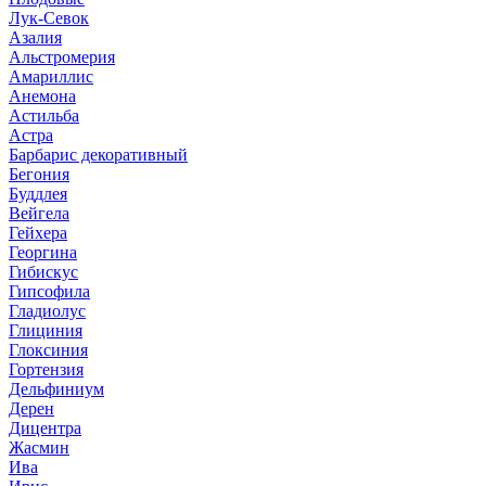
Лук-Севок
Азалия
Альстромерия
Амариллис
Анемона
Астильба
Астра
Барбарис декоративный
Бегония
Буддлея
Вейгела
Гейхера
Георгина
Гибискус
Гипсофила
Гладиолус
Глициния
Глоксиния
Гортензия
Дельфиниум
Дерен
Дицентра
Жасмин
Ива