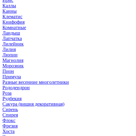
Ирис
Каллы
Канны
Клематис
Книфофия
Комнатные
Ландыш
Лапчатка
Лилейник
Лилия
Люпин
Магнолия
Морозник
Пион
Примула
Разные весенние многолетники
Рододендрон
Роза
Рудбекия
Сакура (вишня декоративная)
Сирень
Спирея
Флокс
Фрезия
Хоста