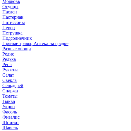
Морковь
Огурцы
Паслен
Пастернак
Патиссоны
Перец
Петрушка
Подсолнечник
Пряные травы, Аптека на грядке
Разные овощи
Редис
Редька
Репа
Руккола
Салат
Свекла
Сельдерей
Спаржа
Томаты
Тыква
Укроп
Фасоль
Физалис
Шпинат
Щавель