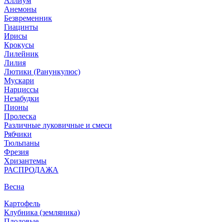
Аллиум
Анемоны
Безвременник
Гиацинты
Ирисы
Крокусы
Лилейник
Лилия
Лютики (Ранункулюс)
Мускари
Нарцисcы
Незабудки
Пионы
Пролеска
Различные луковичные и смеси
Рябчики
Тюльпаны
Фрезия
Хризантемы
РАСПРОДАЖА
Весна
Картофель
Клубника (земляника)
Плодовые