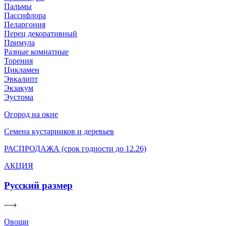
Пальмы
Пассифлора
Пеларгония
Перец декоративный
Примула
Разные комнатные
Торения
Цикламен
Эвкалипт
Экзакум
Эустома
Огород на окне
Семена кустарников и деревьев
РАСПРОДАЖА (срок годности до 12.26)
АКЦИЯ
Русский размер
Овощи