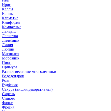
Ива
Ирис
Каллы
Канны
Клематис
Книфофия
Комнатные
Ландыш
Лапчатка
Лилейник
Лилия
Люпин
Магнолия
Морозник
Пион
Примула
Разные весенние многолетники
Рододендрон
Роза
Рудбекия
Сакура (вишня декоративная)
Сирень
Спирея
Флокс
Фрезия