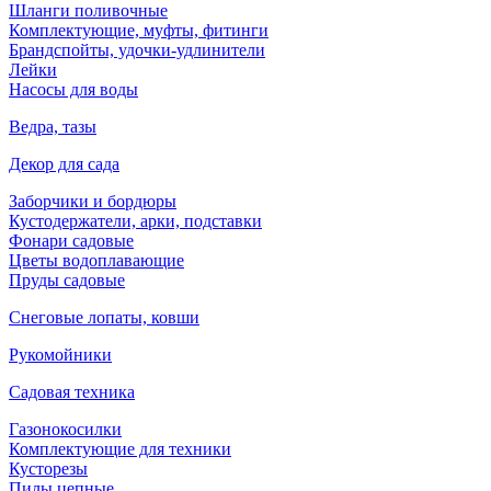
Шланги поливочные
Комплектующие, муфты, фитинги
Брандспойты, удочки-удлинители
Лейки
Насосы для воды
Ведра, тазы
Декор для сада
Заборчики и бордюры
Кустодержатели, арки, подставки
Фонари садовые
Цветы водоплавающие
Пруды садовые
Снеговые лопаты, ковши
Рукомойники
Садовая техника
Газонокосилки
Комплектующие для техники
Кусторезы
Пилы цепные