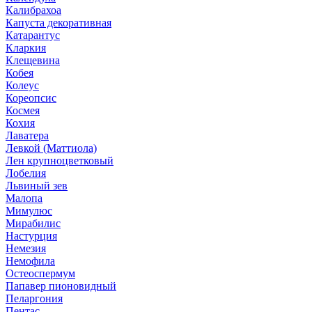
Калибрахоа
Капуста декоративная
Катарантус
Кларкия
Клещевина
Кобея
Колеус
Кореопсис
Космея
Кохия
Лаватера
Левкой (Маттиола)
Лен крупноцветковый
Лобелия
Львиный зев
Малопа
Мимулюс
Мирабилис
Настурция
Немезия
Немофила
Остеоспермум
Папавер пионовидный
Пеларгония
Пентас