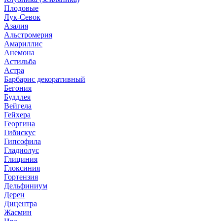
Плодовые
Лук-Севок
Азалия
Альстромерия
Амариллис
Анемона
Астильба
Астра
Барбарис декоративный
Бегония
Буддлея
Вейгела
Гейхера
Георгина
Гибискус
Гипсофила
Гладиолус
Глициния
Глоксиния
Гортензия
Дельфиниум
Дерен
Дицентра
Жасмин