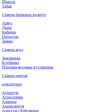
Щавель
Табак
Семена бахчевых культур
Арбуз
Дыня
Кабачок
Патиссон
Тыква
Семена ягод
Земляника
Клубника
Плодово-ягодные кустарники
Семена цветов
однолетние
Агератум
Агростемма
Азарина
Акроклинум
Алиссум (Лобулярия)