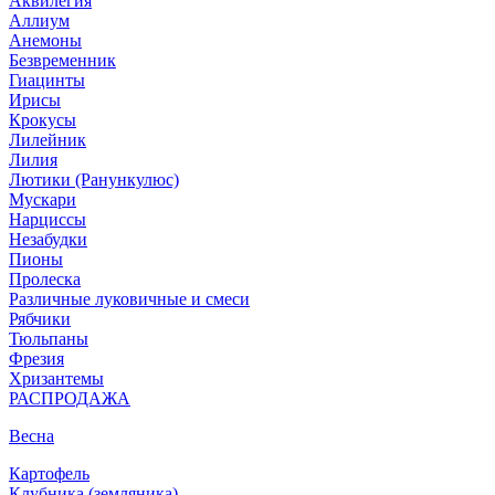
Аквилегия
Аллиум
Анемоны
Безвременник
Гиацинты
Ирисы
Крокусы
Лилейник
Лилия
Лютики (Ранункулюс)
Мускари
Нарцисcы
Незабудки
Пионы
Пролеска
Различные луковичные и смеси
Рябчики
Тюльпаны
Фрезия
Хризантемы
РАСПРОДАЖА
Весна
Картофель
Клубника (земляника)