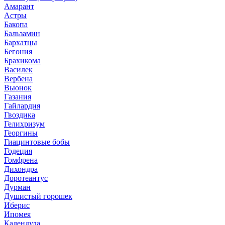
Амарант
Астры
Бакопа
Бальзамин
Бархатцы
Бегония
Брахикома
Василек
Вербена
Вьюнок
Газания
Гайлардия
Гвоздика
Гелихризум
Георгины
Гиацинтовые бобы
Годеция
Гомфрена
Дихондра
Доротеантус
Дурман
Душистый горошек
Иберис
Ипомея
Календула