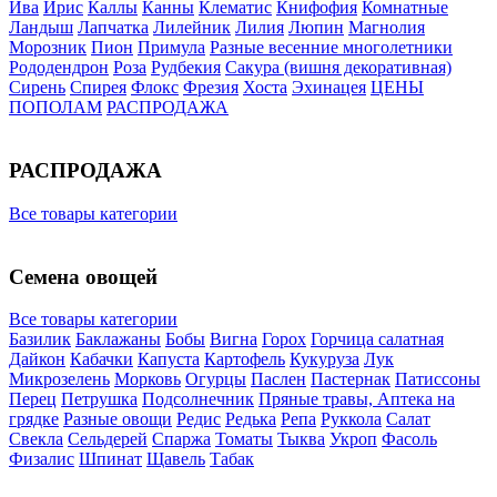
Ива
Ирис
Каллы
Канны
Клематис
Книфофия
Комнатные
Ландыш
Лапчатка
Лилейник
Лилия
Люпин
Магнолия
Морозник
Пион
Примула
Разные весенние многолетники
Рододендрон
Роза
Рудбекия
Сакура (вишня декоративная)
Сирень
Спирея
Флокс
Фрезия
Хоста
Эхинацея
ЦЕНЫ
ПОПОЛАМ
РАСПРОДАЖА
РАСПРОДАЖА
Все товары категории
Семена овощей
Все товары категории
Базилик
Баклажаны
Бобы
Вигна
Горох
Горчица салатная
Дайкон
Кабачки
Капуста
Картофель
Кукуруза
Лук
Микрозелень
Морковь
Огурцы
Паслен
Пастернак
Патиссоны
Перец
Петрушка
Подсолнечник
Пряные травы, Аптека на
грядке
Разные овощи
Редис
Редька
Репа
Руккола
Салат
Свекла
Сельдерей
Спаржа
Томаты
Тыква
Укроп
Фасоль
Физалис
Шпинат
Щавель
Табак