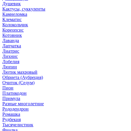
Душевик
Кактусы, суккуленты
Камнеломка
Клематис
Колокольчик
Кореопсис
Котовник
Лаванда
Лапчатка
Лиатрис
Лихнис
Лобелия
Люпин
Лютик махровый
Обриета (Аубреция)
Очиток (Седум)
Пион
Платикодон
Примула
Разные многолетние
Рододендрон
Ромашка
Рудбекия
Тысячелистник
Фиалка