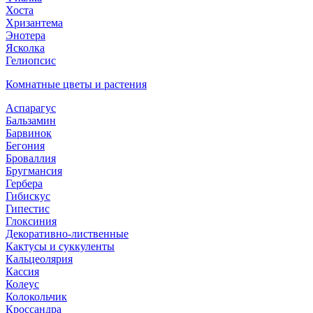
Хоста
Хризантема
Энотера
Ясколка
Гелиопсис
Комнатные цветы и растения
Аспарагус
Бальзамин
Барвинок
Бегония
Броваллия
Бругмансия
Гербера
Гибискус
Гипестис
Глоксиния
Декоративно-лиственные
Кактусы и суккуленты
Кальцеолярия
Кассия
Колеус
Колокольчик
Кроссандра