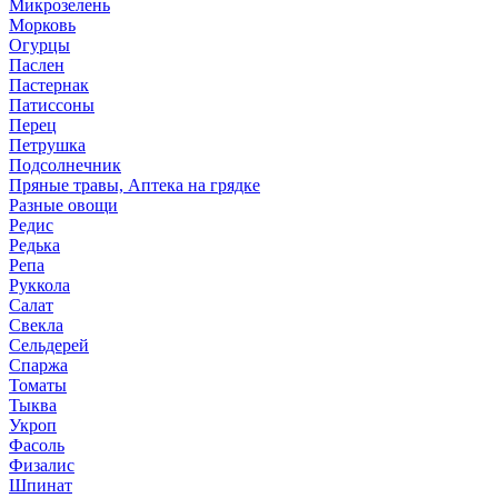
Микрозелень
Морковь
Огурцы
Паслен
Пастернак
Патиссоны
Перец
Петрушка
Подсолнечник
Пряные травы, Аптека на грядке
Разные овощи
Редис
Редька
Репа
Руккола
Салат
Свекла
Сельдерей
Спаржа
Томаты
Тыква
Укроп
Фасоль
Физалис
Шпинат