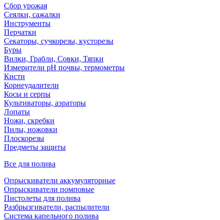
Сбор урожая
Сеялки, сажалки
Инструменты
Перчатки
Секаторы, сучкорезы, кусторезы
Буры
Вилки, Грабли, Совки, Тяпки
Измерители pH почвы, термометры
Кисти
Корнеудалители
Косы и серпы
Культиваторы, аэраторы
Лопаты
Ножи, скребки
Пилы, ножовки
Плоскорезы
Предметы защиты
Все для полива
Опрыскиватели аккумуляторные
Опрыскиватели помповые
Пистолеты для полива
Разбрызгиватели, распылители
Система капельного полива