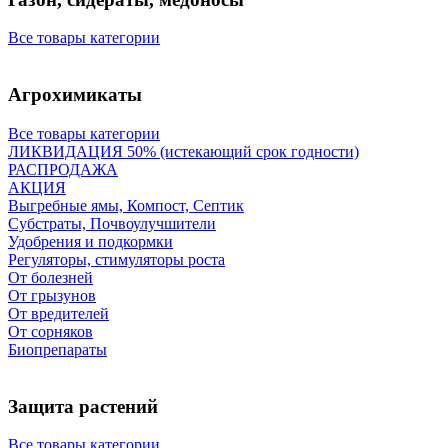
Все товары категории
Агрохимикаты
Все товары категории
ЛИКВИДАЦИЯ 50% (истекающий срок годности)
РАСПРОДАЖА
АКЦИЯ
Выгребные ямы, Компост, Септик
Субстраты, Почвоулучшители
Удобрения и подкормки
Регуляторы, стимуляторы роста
От болезней
От грызунов
От вредителей
От сорняков
Биопрепараты
Защита растений
Все товары категории