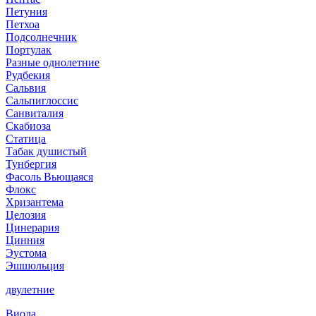
Петуния
Петхоа
Подсолнечник
Портулак
Разные однолетние
Рудбекия
Сальвия
Сальпиглоссис
Санвиталия
Скабиоза
Статица
Табак душистый
Тунбергия
Фасоль Вьющаяся
Флокс
Хризантема
Целозия
Цинерария
Цинния
Эустома
Эшшольция
двулетние
Виола