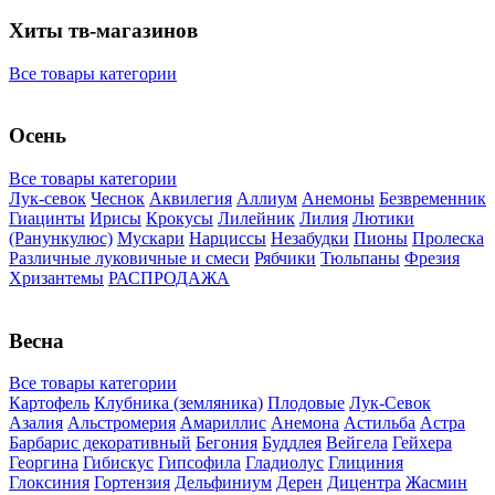
Хиты тв-магазинов
Все товары категории
Осень
Все товары категории
Лук-севок
Чеснок
Аквилегия
Аллиум
Анемоны
Безвременник
Гиацинты
Ирисы
Крокусы
Лилейник
Лилия
Лютики
(Ранункулюс)
Мускари
Нарцисcы
Незабудки
Пионы
Пролеска
Различные луковичные и смеси
Рябчики
Тюльпаны
Фрезия
Хризантемы
РАСПРОДАЖА
Весна
Все товары категории
Картофель
Клубника (земляника)
Плодовые
Лук-Севок
Азалия
Альстромерия
Амариллис
Анемона
Астильба
Астра
Барбарис декоративный
Бегония
Буддлея
Вейгела
Гейхера
Георгина
Гибискус
Гипсофила
Гладиолус
Глициния
Глоксиния
Гортензия
Дельфиниум
Дерен
Дицентра
Жасмин