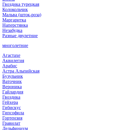
Гвоздика турецкая
Колокольчик
Мальва (шток-роза)
Маргаритка
Наперстянка
Незабудка
Разные двулетние
многолетние
Агастахе
Аквилегия
Арабис
Астра Альпийская
Бузульник
Ваточник
Вероника
Гайлардия
Гвоздика
Гейхера
Гибискус
Гипсофила
Гортензия
Гравилат
Дельфиниум