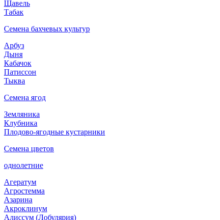
Щавель
Табак
Семена бахчевых культур
Арбуз
Дыня
Кабачок
Патиссон
Тыква
Семена ягод
Земляника
Клубника
Плодово-ягодные кустарники
Семена цветов
однолетние
Агератум
Агростемма
Азарина
Акроклинум
Алиссум (Лобулярия)