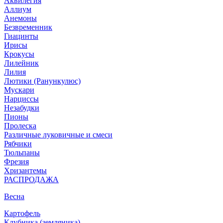
Аквилегия
Аллиум
Анемоны
Безвременник
Гиацинты
Ирисы
Крокусы
Лилейник
Лилия
Лютики (Ранункулюс)
Мускари
Нарцисcы
Незабудки
Пионы
Пролеска
Различные луковичные и смеси
Рябчики
Тюльпаны
Фрезия
Хризантемы
РАСПРОДАЖА
Весна
Картофель
Клубника (земляника)