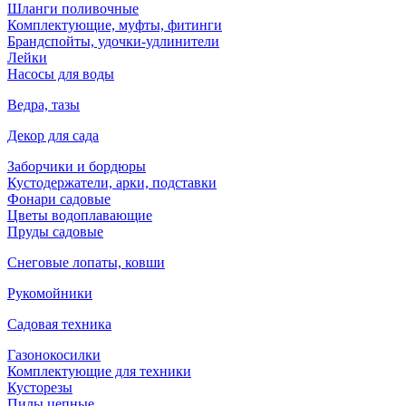
Шланги поливочные
Комплектующие, муфты, фитинги
Брандспойты, удочки-удлинители
Лейки
Насосы для воды
Ведра, тазы
Декор для сада
Заборчики и бордюры
Кустодержатели, арки, подставки
Фонари садовые
Цветы водоплавающие
Пруды садовые
Снеговые лопаты, ковши
Рукомойники
Садовая техника
Газонокосилки
Комплектующие для техники
Кусторезы
Пилы цепные