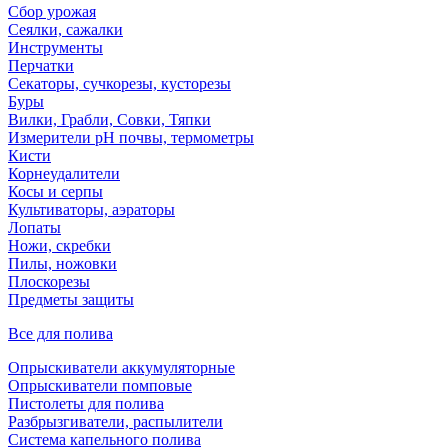
Сбор урожая
Сеялки, сажалки
Инструменты
Перчатки
Секаторы, сучкорезы, кусторезы
Буры
Вилки, Грабли, Совки, Тяпки
Измерители pH почвы, термометры
Кисти
Корнеудалители
Косы и серпы
Культиваторы, аэраторы
Лопаты
Ножи, скребки
Пилы, ножовки
Плоскорезы
Предметы защиты
Все для полива
Опрыскиватели аккумуляторные
Опрыскиватели помповые
Пистолеты для полива
Разбрызгиватели, распылители
Система капельного полива