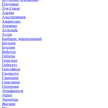
Плодовые
Лук-Севок
Азалия
Альстромерия
Амариллис
Анемона
Астильба
Астра
Барбарис декоративный
Бегония
Буддлея
Вейгела
Гейхера
Георгина
Гибискус
Гипсофила
Гладиолус
Глициния
Глоксиния
Гортензия
Дельфиниум
Дерен
Дицентра
Жасмин