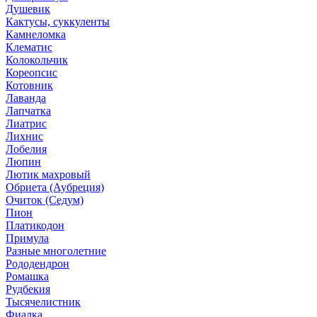
Душевик
Кактусы, суккуленты
Камнеломка
Клематис
Колокольчик
Кореопсис
Котовник
Лаванда
Лапчатка
Лиатрис
Лихнис
Лобелия
Люпин
Лютик махровый
Обриета (Аубреция)
Очиток (Седум)
Пион
Платикодон
Примула
Разные многолетние
Рододендрон
Ромашка
Рудбекия
Тысячелистник
Фиалка