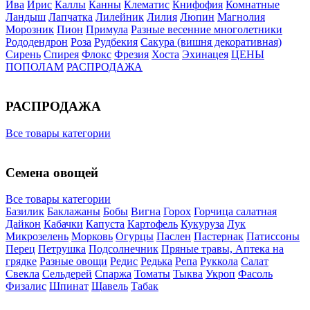
Ива
Ирис
Каллы
Канны
Клематис
Книфофия
Комнатные
Ландыш
Лапчатка
Лилейник
Лилия
Люпин
Магнолия
Морозник
Пион
Примула
Разные весенние многолетники
Рододендрон
Роза
Рудбекия
Сакура (вишня декоративная)
Сирень
Спирея
Флокс
Фрезия
Хоста
Эхинацея
ЦЕНЫ
ПОПОЛАМ
РАСПРОДАЖА
РАСПРОДАЖА
Все товары категории
Семена овощей
Все товары категории
Базилик
Баклажаны
Бобы
Вигна
Горох
Горчица салатная
Дайкон
Кабачки
Капуста
Картофель
Кукуруза
Лук
Микрозелень
Морковь
Огурцы
Паслен
Пастернак
Патиссоны
Перец
Петрушка
Подсолнечник
Пряные травы, Аптека на
грядке
Разные овощи
Редис
Редька
Репа
Руккола
Салат
Свекла
Сельдерей
Спаржа
Томаты
Тыква
Укроп
Фасоль
Физалис
Шпинат
Щавель
Табак