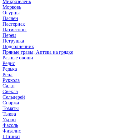
Микрозелень
Морковь
Огурцы
Паслен
Пастернак
Патиссоны
Перец
Петрушка
Подсолнечник
Пряные травы, Аптека на грядке
Разные овощи
Редис
Редька
Репа
Руккола
Салат
Свекла
Сельдерей
Спаржа
Томаты
Тыква
Укроп
Фасоль
Физалис
Шпинат