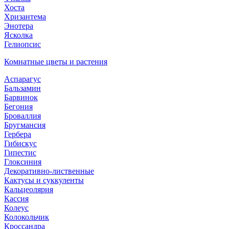
Хоста
Хризантема
Энотера
Ясколка
Гелиопсис
Комнатные цветы и растения
Аспарагус
Бальзамин
Барвинок
Бегония
Броваллия
Бругмансия
Гербера
Гибискус
Гипестис
Глоксиния
Декоративно-лиственные
Кактусы и суккуленты
Кальцеолярия
Кассия
Колеус
Колокольчик
Кроссандра