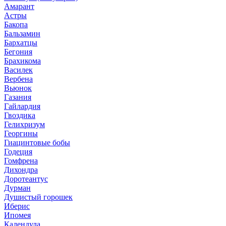
Амарант
Астры
Бакопа
Бальзамин
Бархатцы
Бегония
Брахикома
Василек
Вербена
Вьюнок
Газания
Гайлардия
Гвоздика
Гелихризум
Георгины
Гиацинтовые бобы
Годеция
Гомфрена
Дихондра
Доротеантус
Дурман
Душистый горошек
Иберис
Ипомея
Календула