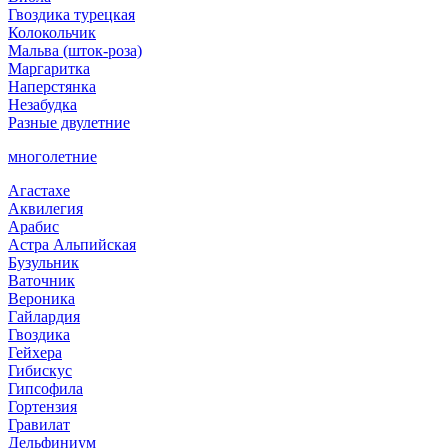
Гвоздика турецкая
Колокольчик
Мальва (шток-роза)
Маргаритка
Наперстянка
Незабудка
Разные двулетние
многолетние
Агастахе
Аквилегия
Арабис
Астра Альпийская
Бузульник
Ваточник
Вероника
Гайлардия
Гвоздика
Гейхера
Гибискус
Гипсофила
Гортензия
Гравилат
Дельфиниум