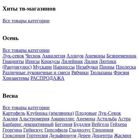
Хиты тв-магазинов
Все товары категории
Осень
Все товары категории
Лук-севок
Чеснок
Аквилегия
Аллиум
Анемоны
Безвременник
Гиацинты
Ирисы
Крокусы
Лилейник
Лилия
Лютики
(Ранункулюс)
Мускари
Нарцисcы
Незабудки
Пионы
Пролеска
Различные луковичные и смеси
Рябчики
Тюльпаны
Фрезия
Хризантемы
РАСПРОДАЖА
Весна
Все товары категории
Картофель
Клубника (земляника)
Плодовые
Лук-Севок
Азалия
Альстромерия
Амариллис
Анемона
Астильба
Астра
Барбарис декоративный
Бегония
Буддлея
Вейгела
Гейхера
Георгина
Гибискус
Гипсофила
Гладиолус
Глициния
Глоксиния
Гортензия
Дельфиниум
Дерен
Дицентра
Жасмин