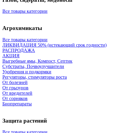
Все товары категории
Агрохимикаты
Все товары категории
ЛИКВИДАЦИЯ 50% (истекающий срок годности)
РАСПРОДАЖА
АКЦИЯ
Выгребные ямы, Компост, Септик
Субстраты, Почвоулучшители
Удобрения и подкормки
Регуляторы, стимуляторы роста
От болезней
От грызунов
От вредителей
От сорняков
Биопрепараты
Защита растений
Все товары категории