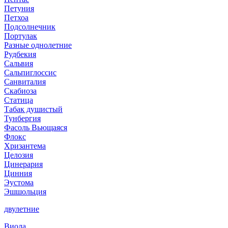
Петуния
Петхоа
Подсолнечник
Портулак
Разные однолетние
Рудбекия
Сальвия
Сальпиглоссис
Санвиталия
Скабиоза
Статица
Табак душистый
Тунбергия
Фасоль Вьющаяся
Флокс
Хризантема
Целозия
Цинерария
Цинния
Эустома
Эшшольция
двулетние
Виола