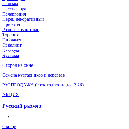
Пальмы
Пассифлора
Пеларгония
Перец декоративный
Примула
Разные комнатные
Торения
Цикламен
Эвкалипт
Экзакум
Эустома
Огород на окне
Семена кустарников и деревьев
РАСПРОДАЖА (срок годности до 12.26)
АКЦИЯ
Русский размер
Овощи