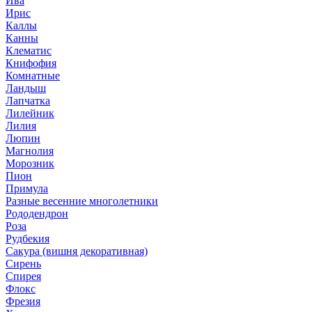
Ива
Ирис
Каллы
Канны
Клематис
Книфофия
Комнатные
Ландыш
Лапчатка
Лилейник
Лилия
Люпин
Магнолия
Морозник
Пион
Примула
Разные весенние многолетники
Рододендрон
Роза
Рудбекия
Сакура (вишня декоративная)
Сирень
Спирея
Флокс
Фрезия