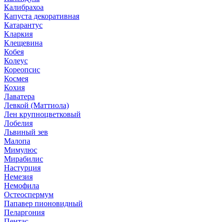
Калибрахоа
Капуста декоративная
Катарантус
Кларкия
Клещевина
Кобея
Колеус
Кореопсис
Космея
Кохия
Лаватера
Левкой (Маттиола)
Лен крупноцветковый
Лобелия
Львиный зев
Малопа
Мимулюс
Мирабилис
Настурция
Немезия
Немофила
Остеоспермум
Папавер пионовидный
Пеларгония
Пентас