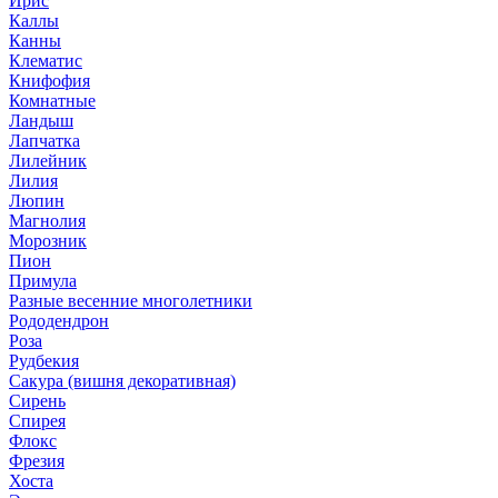
Ирис
Каллы
Канны
Клематис
Книфофия
Комнатные
Ландыш
Лапчатка
Лилейник
Лилия
Люпин
Магнолия
Морозник
Пион
Примула
Разные весенние многолетники
Рододендрон
Роза
Рудбекия
Сакура (вишня декоративная)
Сирень
Спирея
Флокс
Фрезия
Хоста