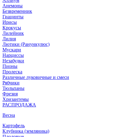
Аллиум
Анемоны
Безвременник
Гиацинты
Ирисы
Крокусы
Лилейник
Лилия
Лютики (Ранункулюс)
Мускари
Нарцисcы
Незабудки
Пионы
Пролеска
Различные луковичные и смеси
Рябчики
Тюльпаны
Фрезия
Хризантемы
РАСПРОДАЖА
Весна
Картофель
Клубника (земляника)
Плодовые