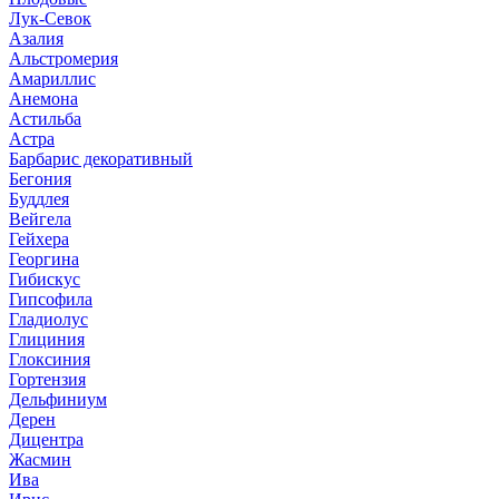
Лук-Севок
Азалия
Альстромерия
Амариллис
Анемона
Астильба
Астра
Барбарис декоративный
Бегония
Буддлея
Вейгела
Гейхера
Георгина
Гибискус
Гипсофила
Гладиолус
Глициния
Глоксиния
Гортензия
Дельфиниум
Дерен
Дицентра
Жасмин
Ива