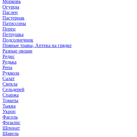
Морковь
Огурцы
Паслен
Пастернак
Патиссоны
Перец
Петрушка
Подсолнечник
Пряные травы, Аптека на грядке
Разные овощи
Редис
Редька
Репа
Руккола
Салат
Свекла
Сельдерей
Спаржа
Томаты
Тыква
Укроп
Фасоль
Физалис
Шпинат
Щавель