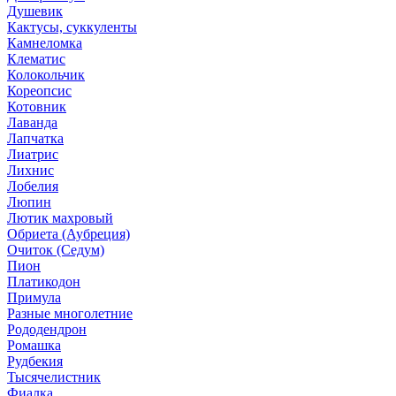
Душевик
Кактусы, суккуленты
Камнеломка
Клематис
Колокольчик
Кореопсис
Котовник
Лаванда
Лапчатка
Лиатрис
Лихнис
Лобелия
Люпин
Лютик махровый
Обриета (Аубреция)
Очиток (Седум)
Пион
Платикодон
Примула
Разные многолетние
Рододендрон
Ромашка
Рудбекия
Тысячелистник
Фиалка