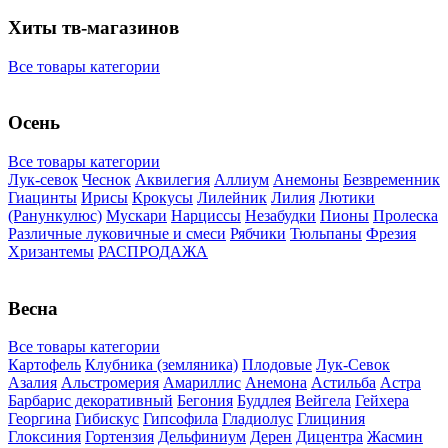
Хиты тв-магазинов
Все товары категории
Осень
Все товары категории
Лук-севок
Чеснок
Аквилегия
Аллиум
Анемоны
Безвременник
Гиацинты
Ирисы
Крокусы
Лилейник
Лилия
Лютики
(Ранункулюс)
Мускари
Нарцисcы
Незабудки
Пионы
Пролеска
Различные луковичные и смеси
Рябчики
Тюльпаны
Фрезия
Хризантемы
РАСПРОДАЖА
Весна
Все товары категории
Картофель
Клубника (земляника)
Плодовые
Лук-Севок
Азалия
Альстромерия
Амариллис
Анемона
Астильба
Астра
Барбарис декоративный
Бегония
Буддлея
Вейгела
Гейхера
Георгина
Гибискус
Гипсофила
Гладиолус
Глициния
Глоксиния
Гортензия
Дельфиниум
Дерен
Дицентра
Жасмин