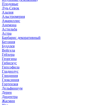
Плодовые
Лук-Севок
Азалия
Альстромерия
Амариллис
Анемона
Астильба
Астра
Барбарис декоративный
Бегония
Буддлея
Вейгела
Гейхера
Георгина
Гибискус
Гипсофила
Гладиолус
Глициния
Глоксиния
Гортензия
Дельфиниум
Дерен
Дицентра
Жасмин