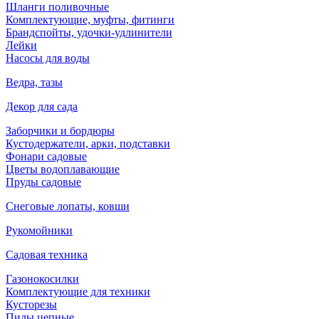
Шланги поливочные
Комплектующие, муфты, фитинги
Брандспойты, удочки-удлинители
Лейки
Насосы для воды
Ведра, тазы
Декор для сада
Заборчики и бордюры
Кустодержатели, арки, подставки
Фонари садовые
Цветы водоплавающие
Пруды садовые
Снеговые лопаты, ковши
Рукомойники
Садовая техника
Газонокосилки
Комплектующие для техники
Кусторезы
Пилы цепные