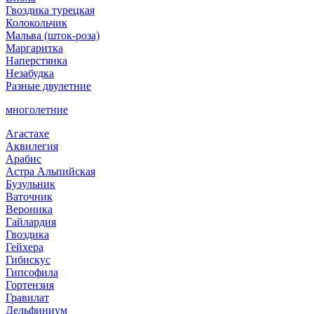
Гвоздика турецкая
Колокольчик
Мальва (шток-роза)
Маргаритка
Наперстянка
Незабудка
Разные двулетние
многолетние
Агастахе
Аквилегия
Арабис
Астра Альпийская
Бузульник
Ваточник
Вероника
Гайлардия
Гвоздика
Гейхера
Гибискус
Гипсофила
Гортензия
Гравилат
Дельфиниум