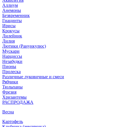
Аквилегия
Аллиум
Анемоны
Безвременник
Гиацинты
Ирисы
Крокусы
Лилейник
Лилия
Лютики (Ранункулюс)
Мускари
Нарцисcы
Незабудки
Пионы
Пролеска
Различные луковичные и смеси
Рябчики
Тюльпаны
Фрезия
Хризантемы
РАСПРОДАЖА
Весна
Картофель
Клубника (земляника)