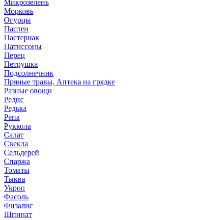
Микрозелень
Морковь
Огурцы
Паслен
Пастернак
Патиссоны
Перец
Петрушка
Подсолнечник
Пряные травы, Аптека на грядке
Разные овощи
Редис
Редька
Репа
Руккола
Салат
Свекла
Сельдерей
Спаржа
Томаты
Тыква
Укроп
Фасоль
Физалис
Шпинат