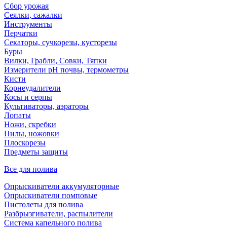
Сбор урожая
Сеялки, сажалки
Инструменты
Перчатки
Секаторы, сучкорезы, кусторезы
Буры
Вилки, Грабли, Совки, Тяпки
Измерители pH почвы, термометры
Кисти
Корнеудалители
Косы и серпы
Культиваторы, аэраторы
Лопаты
Ножи, скребки
Пилы, ножовки
Плоскорезы
Предметы защиты
Все для полива
Опрыскиватели аккумуляторные
Опрыскиватели помповые
Пистолеты для полива
Разбрызгиватели, распылители
Система капельного полива