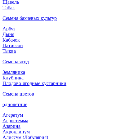
Щавель
Табак
Семена бахчевых культур
Арбуз
Дыня
Кабачок
Патиссон
Тыква
Семена ягод
Земляника
Клубника
Плодово-ягодные кустарники
Семена цветов
однолетние
Агератум
Агростемма
Азарина
Акроклинум
Алиссум (Лобулярия)