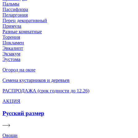
Пальмы
Пассифлора
Пеларгония
Перец декоративный
Примула
Разные комнатные
Торения
Цикламен
Эвкалипт
Экзакум
Эустома
Огород на окне
Семена кустарников и деревьев
РАСПРОДАЖА (срок годности до 12.26)
АКЦИЯ
Русский размер
Овощи