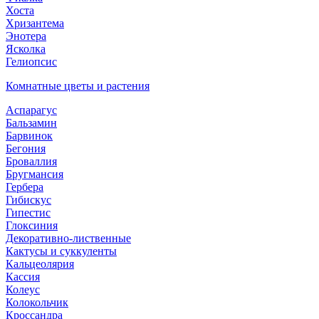
Хоста
Хризантема
Энотера
Ясколка
Гелиопсис
Комнатные цветы и растения
Аспарагус
Бальзамин
Барвинок
Бегония
Броваллия
Бругмансия
Гербера
Гибискус
Гипестис
Глоксиния
Декоративно-лиственные
Кактусы и суккуленты
Кальцеолярия
Кассия
Колеус
Колокольчик
Кроссандра