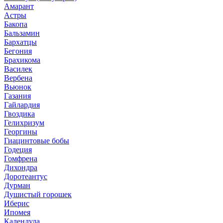
Амарант
Астры
Бакопа
Бальзамин
Бархатцы
Бегония
Брахикома
Василек
Вербена
Вьюнок
Газания
Гайлардия
Гвоздика
Гелихризум
Георгины
Гиацинтовые бобы
Годеция
Гомфрена
Дихондра
Доротеантус
Дурман
Душистый горошек
Иберис
Ипомея
Календула