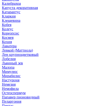
Калибрахоа
Капуста декоративная
Катарантус
Кларкия
Клещевина
Кобея
Колеус
Кореопсис
Космея
Кохия
Лаватера
Левкой (Маттиола)
Лен крупноцветковый
Лобелия
Львиный зев
Малопа
Мимулюс
Мирабилис
Настурция
Немезия
Немофила
Остеоспермум
Папавер пионовидный
Пеларгония
Пентас