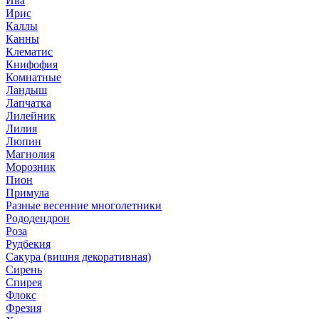
Ива
Ирис
Каллы
Канны
Клематис
Книфофия
Комнатные
Ландыш
Лапчатка
Лилейник
Лилия
Люпин
Магнолия
Морозник
Пион
Примула
Разные весенние многолетники
Рододендрон
Роза
Рудбекия
Сакура (вишня декоративная)
Сирень
Спирея
Флокс
Фрезия