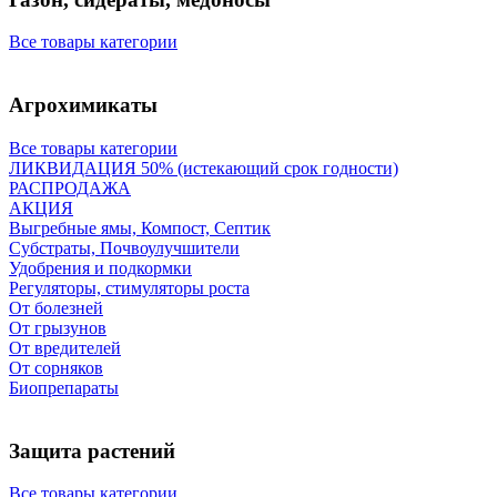
Все товары категории
Агрохимикаты
Все товары категории
ЛИКВИДАЦИЯ 50% (истекающий срок годности)
РАСПРОДАЖА
АКЦИЯ
Выгребные ямы, Компост, Септик
Субстраты, Почвоулучшители
Удобрения и подкормки
Регуляторы, стимуляторы роста
От болезней
От грызунов
От вредителей
От сорняков
Биопрепараты
Защита растений
Все товары категории