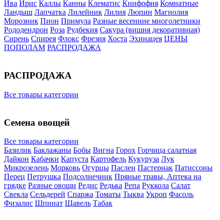
Ива
Ирис
Каллы
Канны
Клематис
Книфофия
Комнатные
Ландыш
Лапчатка
Лилейник
Лилия
Люпин
Магнолия
Морозник
Пион
Примула
Разные весенние многолетники
Рододендрон
Роза
Рудбекия
Сакура (вишня декоративная)
Сирень
Спирея
Флокс
Фрезия
Хоста
Эхинацея
ЦЕНЫ
ПОПОЛАМ
РАСПРОДАЖА
РАСПРОДАЖА
Все товары категории
Семена овощей
Все товары категории
Базилик
Баклажаны
Бобы
Вигна
Горох
Горчица салатная
Дайкон
Кабачки
Капуста
Картофель
Кукуруза
Лук
Микрозелень
Морковь
Огурцы
Паслен
Пастернак
Патиссоны
Перец
Петрушка
Подсолнечник
Пряные травы, Аптека на
грядке
Разные овощи
Редис
Редька
Репа
Руккола
Салат
Свекла
Сельдерей
Спаржа
Томаты
Тыква
Укроп
Фасоль
Физалис
Шпинат
Щавель
Табак