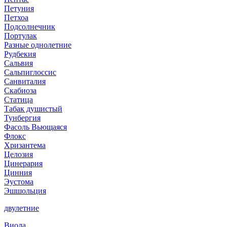
Петуния
Петхоа
Подсолнечник
Портулак
Разные однолетние
Рудбекия
Сальвия
Сальпиглоссис
Санвиталия
Скабиоза
Статица
Табак душистый
Тунбергия
Фасоль Вьющаяся
Флокс
Хризантема
Целозия
Цинерария
Цинния
Эустома
Эшшольция
двулетние
Виола