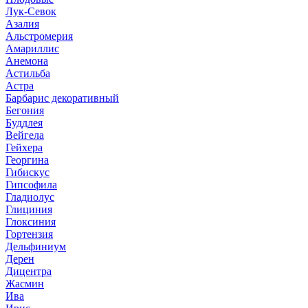
Лук-Севок
Азалия
Альстромерия
Амариллис
Анемона
Астильба
Астра
Барбарис декоративный
Бегония
Буддлея
Вейгела
Гейхера
Георгина
Гибискус
Гипсофила
Гладиолус
Глициния
Глоксиния
Гортензия
Дельфиниум
Дерен
Дицентра
Жасмин
Ива