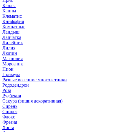
Ирис
Каллы
Канны
Клематис
Книфофия
Комнатные
Ландыш
Лапчатка
Лилейник
Лилия
Люпин
Магнолия
Морозник
Пион
Примула
Разные весенние многолетники
Рододендрон
Роза
Рудбекия
Сакура (вишня декоративная)
Сирень
Спирея
Флокс
Фрезия
Хоста