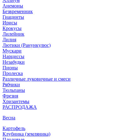
Аллиум
Анемоны
Безвременник
Гиацинты
Ирисы
Крокусы
Лилейник
Лилия
Лютики (Ранункулюс)
Мускари
Нарцисcы
Незабудки
Пионы
Пролеска
Различные луковичные и смеси
Рябчики
Тюльпаны
Фрезия
Хризантемы
РАСПРОДАЖА
Весна
Картофель
Клубника (земляника)
Плодовые