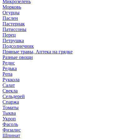
Микрозелень
Морковь
Огурцы
Паслен
Пастернак
Патиссоны
Перец
Петрушка
Подсолнечник
Пряные травы, Аптека на грядке
Разные овощи
Редис
Редька
Репа
Руккола
Салат
Свекла
Сельдерей
Спаржа
Томаты
Тыква
Укроп
Фасоль
Физалис
Шпинат