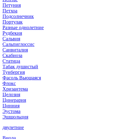
Петуния
Петхоа
Подсолнечник
Портулак
Разные однолетние
Рудбекия
Сальвия
Сальпиглоссис
Санвиталия
Скабиоза
Статица
Табак душистый
Тунбергия
Фасоль Вьющаяся
Флокс
Хризантема
Целозия
Цинерария
Цинния
Эустома
Эшшольция
двулетние
Виола