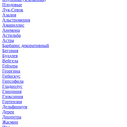
Плодовые
Лук-Севок
Азалия
Альстромерия
Амариллис
Анемона
Астильба
Астра
Барбарис декоративный
Бегония
Буддлея
Вейгела
Гейхера
Георгина
Гибискус
Гипсофила
Гладиолус
Глициния
Глоксиния
Гортензия
Дельфиниум
Дерен
Дицентра
Жасмин