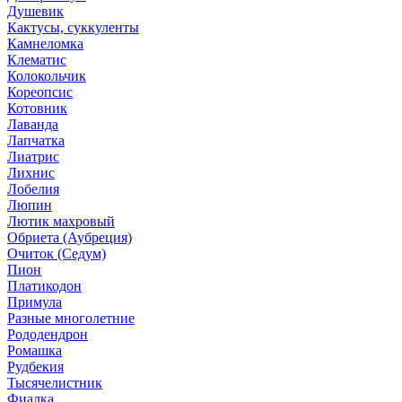
Душевик
Кактусы, суккуленты
Камнеломка
Клематис
Колокольчик
Кореопсис
Котовник
Лаванда
Лапчатка
Лиатрис
Лихнис
Лобелия
Люпин
Лютик махровый
Обриета (Аубреция)
Очиток (Седум)
Пион
Платикодон
Примула
Разные многолетние
Рододендрон
Ромашка
Рудбекия
Тысячелистник
Фиалка