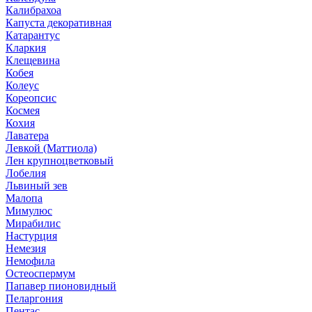
Калибрахоа
Капуста декоративная
Катарантус
Кларкия
Клещевина
Кобея
Колеус
Кореопсис
Космея
Кохия
Лаватера
Левкой (Маттиола)
Лен крупноцветковый
Лобелия
Львиный зев
Малопа
Мимулюс
Мирабилис
Настурция
Немезия
Немофила
Остеоспермум
Папавер пионовидный
Пеларгония
Пентас