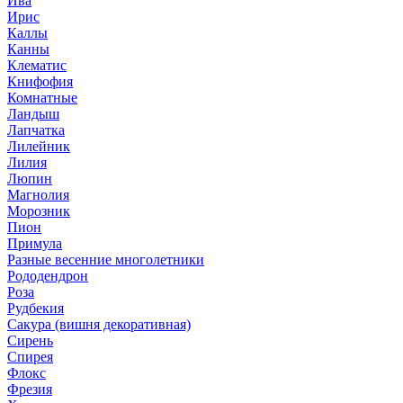
Ива
Ирис
Каллы
Канны
Клематис
Книфофия
Комнатные
Ландыш
Лапчатка
Лилейник
Лилия
Люпин
Магнолия
Морозник
Пион
Примула
Разные весенние многолетники
Рододендрон
Роза
Рудбекия
Сакура (вишня декоративная)
Сирень
Спирея
Флокс
Фрезия