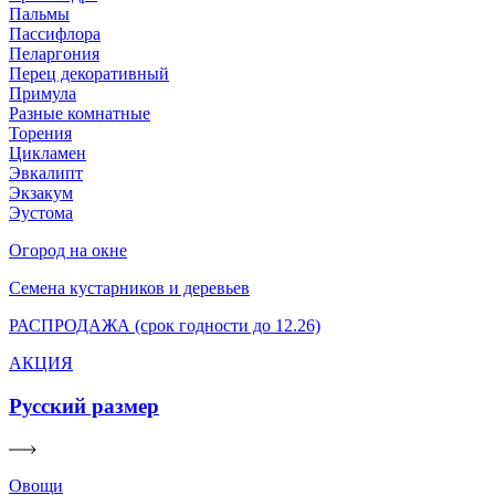
Пальмы
Пассифлора
Пеларгония
Перец декоративный
Примула
Разные комнатные
Торения
Цикламен
Эвкалипт
Экзакум
Эустома
Огород на окне
Семена кустарников и деревьев
РАСПРОДАЖА (срок годности до 12.26)
АКЦИЯ
Русский размер
Овощи