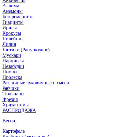
Аквилегия
Аллиум
Анемоны
Безвременник
Гиацинты
Ирисы
Крокусы
Лилейник
Лилия
Лютики (Ранункулюс)
Мускари
Нарцисcы
Незабудки
Пионы
Пролеска
Различные луковичные и смеси
Рябчики
Тюльпаны
Фрезия
Хризантемы
РАСПРОДАЖА
Весна
Картофель
Клубника (земляника)