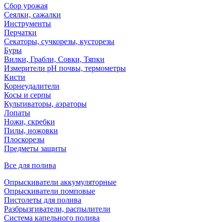
Сбор урожая
Сеялки, сажалки
Инструменты
Перчатки
Секаторы, сучкорезы, кусторезы
Буры
Вилки, Грабли, Совки, Тяпки
Измерители pH почвы, термометры
Кисти
Корнеудалители
Косы и серпы
Культиваторы, аэраторы
Лопаты
Ножи, скребки
Пилы, ножовки
Плоскорезы
Предметы защиты
Все для полива
Опрыскиватели аккумуляторные
Опрыскиватели помповые
Пистолеты для полива
Разбрызгиватели, распылители
Система капельного полива