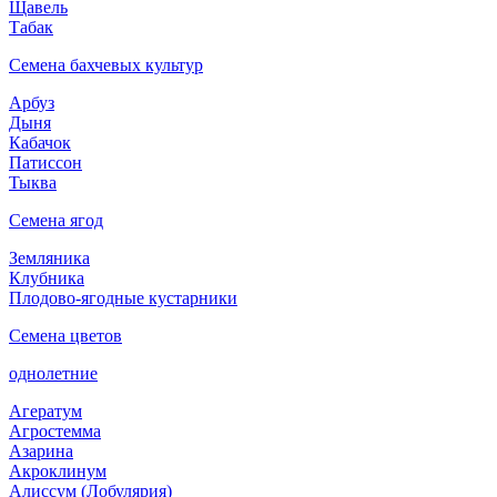
Щавель
Табак
Семена бахчевых культур
Арбуз
Дыня
Кабачок
Патиссон
Тыква
Семена ягод
Земляника
Клубника
Плодово-ягодные кустарники
Семена цветов
однолетние
Агератум
Агростемма
Азарина
Акроклинум
Алиссум (Лобулярия)