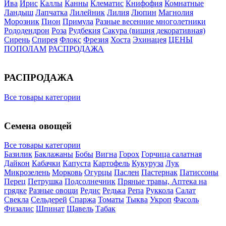
Ива
Ирис
Каллы
Канны
Клематис
Книфофия
Комнатные
Ландыш
Лапчатка
Лилейник
Лилия
Люпин
Магнолия
Морозник
Пион
Примула
Разные весенние многолетники
Рододендрон
Роза
Рудбекия
Сакура (вишня декоративная)
Сирень
Спирея
Флокс
Фрезия
Хоста
Эхинацея
ЦЕНЫ
ПОПОЛАМ
РАСПРОДАЖА
РАСПРОДАЖА
Все товары категории
Семена овощей
Все товары категории
Базилик
Баклажаны
Бобы
Вигна
Горох
Горчица салатная
Дайкон
Кабачки
Капуста
Картофель
Кукуруза
Лук
Микрозелень
Морковь
Огурцы
Паслен
Пастернак
Патиссоны
Перец
Петрушка
Подсолнечник
Пряные травы, Аптека на
грядке
Разные овощи
Редис
Редька
Репа
Руккола
Салат
Свекла
Сельдерей
Спаржа
Томаты
Тыква
Укроп
Фасоль
Физалис
Шпинат
Щавель
Табак