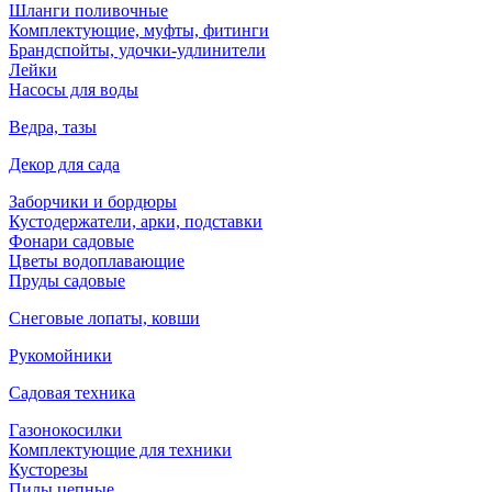
Шланги поливочные
Комплектующие, муфты, фитинги
Брандспойты, удочки-удлинители
Лейки
Насосы для воды
Ведра, тазы
Декор для сада
Заборчики и бордюры
Кустодержатели, арки, подставки
Фонари садовые
Цветы водоплавающие
Пруды садовые
Снеговые лопаты, ковши
Рукомойники
Садовая техника
Газонокосилки
Комплектующие для техники
Кусторезы
Пилы цепные