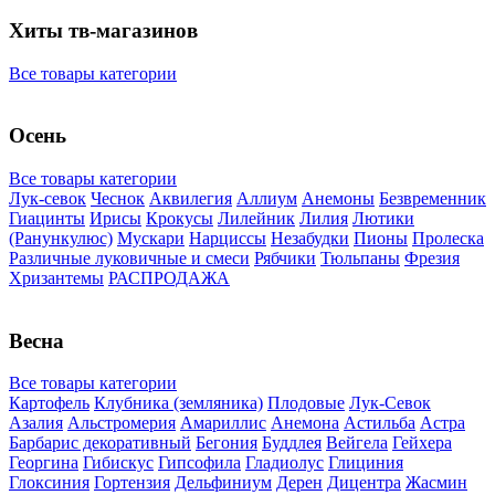
Хиты тв-магазинов
Все товары категории
Осень
Все товары категории
Лук-севок
Чеснок
Аквилегия
Аллиум
Анемоны
Безвременник
Гиацинты
Ирисы
Крокусы
Лилейник
Лилия
Лютики
(Ранункулюс)
Мускари
Нарцисcы
Незабудки
Пионы
Пролеска
Различные луковичные и смеси
Рябчики
Тюльпаны
Фрезия
Хризантемы
РАСПРОДАЖА
Весна
Все товары категории
Картофель
Клубника (земляника)
Плодовые
Лук-Севок
Азалия
Альстромерия
Амариллис
Анемона
Астильба
Астра
Барбарис декоративный
Бегония
Буддлея
Вейгела
Гейхера
Георгина
Гибискус
Гипсофила
Гладиолус
Глициния
Глоксиния
Гортензия
Дельфиниум
Дерен
Дицентра
Жасмин