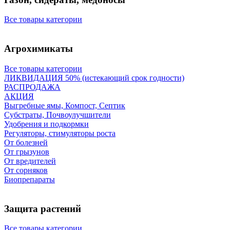
Все товары категории
Агрохимикаты
Все товары категории
ЛИКВИДАЦИЯ 50% (истекающий срок годности)
РАСПРОДАЖА
АКЦИЯ
Выгребные ямы, Компост, Септик
Субстраты, Почвоулучшители
Удобрения и подкормки
Регуляторы, стимуляторы роста
От болезней
От грызунов
От вредителей
От сорняков
Биопрепараты
Защита растений
Все товары категории