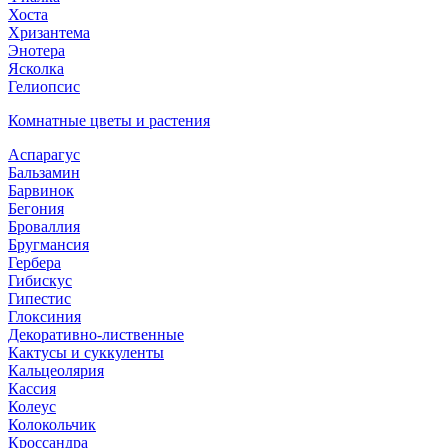
Хоста
Хризантема
Энотера
Ясколка
Гелиопсис
Комнатные цветы и растения
Аспарагус
Бальзамин
Барвинок
Бегония
Броваллия
Бругмансия
Гербера
Гибискус
Гипестис
Глоксиния
Декоративно-лиственные
Кактусы и суккуленты
Кальцеолярия
Кассия
Колеус
Колокольчик
Кроссандра