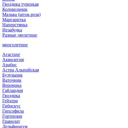
Гвоздика турецкая
Колокольчик
Мальва (шток-роза)
Маргаритка
Наперстянка
Незабудка
Разные двулетние
многолетние
Агастахе
Аквилегия
Арабис
Астра Альпийская
Бузульник
Ваточник
Вероника
Гайлардия
Гвоздика
Гейхера
Гибискус
Гипсофила
Гортензия
Гравилат
Дельфиниум