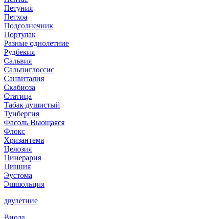
Петуния
Петхоа
Подсолнечник
Портулак
Разные однолетние
Рудбекия
Сальвия
Сальпиглоссис
Санвиталия
Скабиоза
Статица
Табак душистый
Тунбергия
Фасоль Вьющаяся
Флокс
Хризантема
Целозия
Цинерария
Цинния
Эустома
Эшшольция
двулетние
Виола