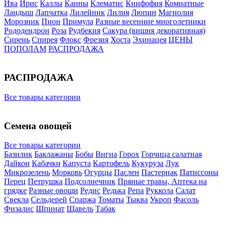
Ива
Ирис
Каллы
Канны
Клематис
Книфофия
Комнатные
Ландыш
Лапчатка
Лилейник
Лилия
Люпин
Магнолия
Морозник
Пион
Примула
Разные весенние многолетники
Рододендрон
Роза
Рудбекия
Сакура (вишня декоративная)
Сирень
Спирея
Флокс
Фрезия
Хоста
Эхинацея
ЦЕНЫ
ПОПОЛАМ
РАСПРОДАЖА
РАСПРОДАЖА
Все товары категории
Семена овощей
Все товары категории
Базилик
Баклажаны
Бобы
Вигна
Горох
Горчица салатная
Дайкон
Кабачки
Капуста
Картофель
Кукуруза
Лук
Микрозелень
Морковь
Огурцы
Паслен
Пастернак
Патиссоны
Перец
Петрушка
Подсолнечник
Пряные травы, Аптека на
грядке
Разные овощи
Редис
Редька
Репа
Руккола
Салат
Свекла
Сельдерей
Спаржа
Томаты
Тыква
Укроп
Фасоль
Физалис
Шпинат
Щавель
Табак