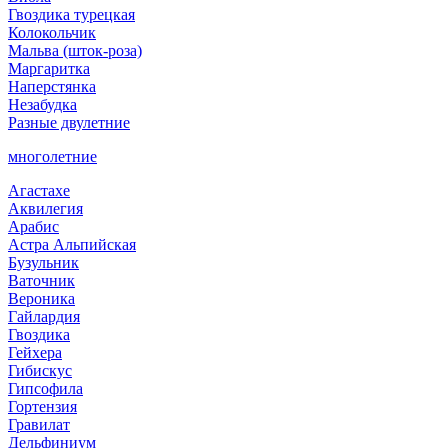
Гвоздика турецкая
Колокольчик
Мальва (шток-роза)
Маргаритка
Наперстянка
Незабудка
Разные двулетние
многолетние
Агастахе
Аквилегия
Арабис
Астра Альпийская
Бузульник
Ваточник
Вероника
Гайлардия
Гвоздика
Гейхера
Гибискус
Гипсофила
Гортензия
Гравилат
Дельфиниум