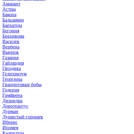
Амарант
Астры
Бакопа
Бальзамин
Бархатцы
Бегония
Брахикома
Василек
Вербена
Вьюнок
Газания
Гайлардия
Гвоздика
Гелихризум
Георгины
Гиацинтовые бобы
Годеция
Гомфрена
Дихондра
Доротеантус
Дурман
Душистый горошек
Иберис
Ипомея
Календула