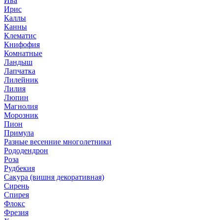
Ива
Ирис
Каллы
Канны
Клематис
Книфофия
Комнатные
Ландыш
Лапчатка
Лилейник
Лилия
Люпин
Магнолия
Морозник
Пион
Примула
Разные весенние многолетники
Рододендрон
Роза
Рудбекия
Сакура (вишня декоративная)
Сирень
Спирея
Флокс
Фрезия