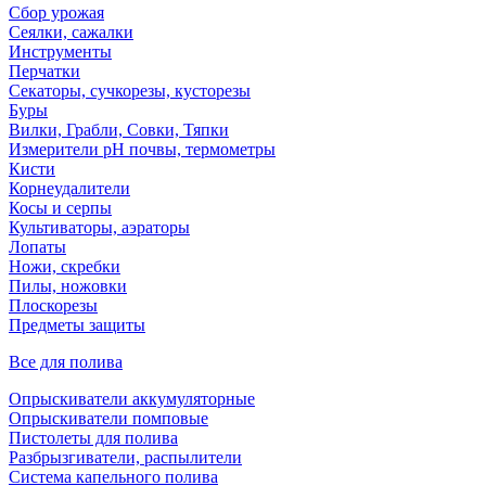
Сбор урожая
Сеялки, сажалки
Инструменты
Перчатки
Секаторы, сучкорезы, кусторезы
Буры
Вилки, Грабли, Совки, Тяпки
Измерители pH почвы, термометры
Кисти
Корнеудалители
Косы и серпы
Культиваторы, аэраторы
Лопаты
Ножи, скребки
Пилы, ножовки
Плоскорезы
Предметы защиты
Все для полива
Опрыскиватели аккумуляторные
Опрыскиватели помповые
Пистолеты для полива
Разбрызгиватели, распылители
Система капельного полива