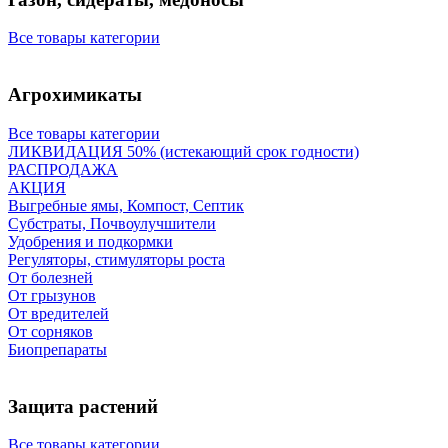
Все товары категории
Агрохимикаты
Все товары категории
ЛИКВИДАЦИЯ 50% (истекающий срок годности)
РАСПРОДАЖА
АКЦИЯ
Выгребные ямы, Компост, Септик
Субстраты, Почвоулучшители
Удобрения и подкормки
Регуляторы, стимуляторы роста
От болезней
От грызунов
От вредителей
От сорняков
Биопрепараты
Защита растений
Все товары категории