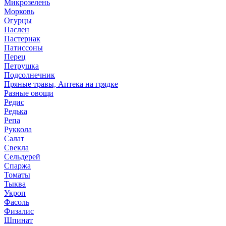
Микрозелень
Морковь
Огурцы
Паслен
Пастернак
Патиссоны
Перец
Петрушка
Подсолнечник
Пряные травы, Аптека на грядке
Разные овощи
Редис
Редька
Репа
Руккола
Салат
Свекла
Сельдерей
Спаржа
Томаты
Тыква
Укроп
Фасоль
Физалис
Шпинат