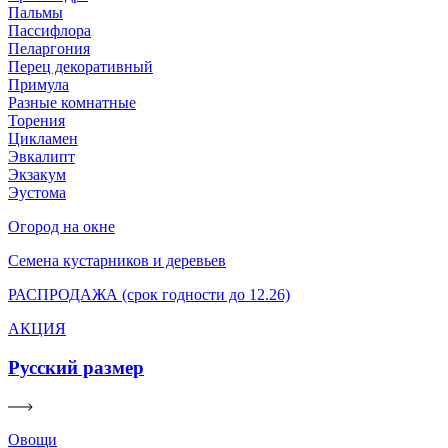
Пальмы
Пассифлора
Пеларгония
Перец декоративный
Примула
Разные комнатные
Торения
Цикламен
Эвкалипт
Экзакум
Эустома
Огород на окне
Семена кустарников и деревьев
РАСПРОДАЖА (срок годности до 12.26)
АКЦИЯ
Русский размер
Овощи