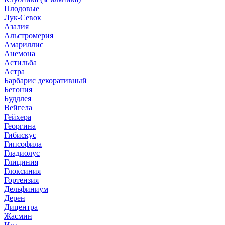
Плодовые
Лук-Севок
Азалия
Альстромерия
Амариллис
Анемона
Астильба
Астра
Барбарис декоративный
Бегония
Буддлея
Вейгела
Гейхера
Георгина
Гибискус
Гипсофила
Гладиолус
Глициния
Глоксиния
Гортензия
Дельфиниум
Дерен
Дицентра
Жасмин