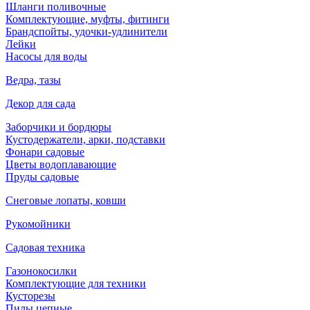
Шланги поливочные
Комплектующие, муфты, фитинги
Брандспойты, удочки-удлинители
Лейки
Насосы для воды
Ведра, тазы
Декор для сада
Заборчики и бордюры
Кустодержатели, арки, подставки
Фонари садовые
Цветы водоплавающие
Пруды садовые
Снеговые лопаты, ковши
Рукомойники
Садовая техника
Газонокосилки
Комплектующие для техники
Кусторезы
Пилы цепные