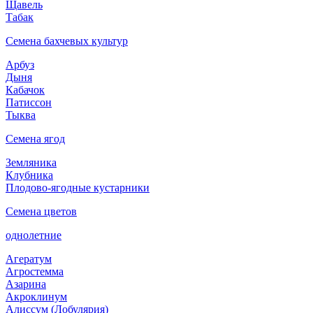
Щавель
Табак
Семена бахчевых культур
Арбуз
Дыня
Кабачок
Патиссон
Тыква
Семена ягод
Земляника
Клубника
Плодово-ягодные кустарники
Семена цветов
однолетние
Агератум
Агростемма
Азарина
Акроклинум
Алиссум (Лобулярия)