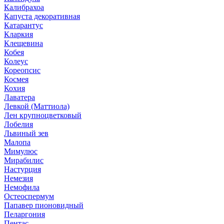
Калибрахоа
Капуста декоративная
Катарантус
Кларкия
Клещевина
Кобея
Колеус
Кореопсис
Космея
Кохия
Лаватера
Левкой (Маттиола)
Лен крупноцветковый
Лобелия
Львиный зев
Малопа
Мимулюс
Мирабилис
Настурция
Немезия
Немофила
Остеоспермум
Папавер пионовидный
Пеларгония
Пентас