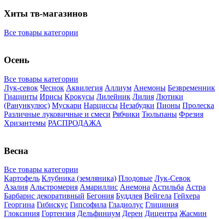
Хиты тв-магазинов
Все товары категории
Осень
Все товары категории
Лук-севок
Чеснок
Аквилегия
Аллиум
Анемоны
Безвременник
Гиацинты
Ирисы
Крокусы
Лилейник
Лилия
Лютики
(Ранункулюс)
Мускари
Нарцисcы
Незабудки
Пионы
Пролеска
Различные луковичные и смеси
Рябчики
Тюльпаны
Фрезия
Хризантемы
РАСПРОДАЖА
Весна
Все товары категории
Картофель
Клубника (земляника)
Плодовые
Лук-Севок
Азалия
Альстромерия
Амариллис
Анемона
Астильба
Астра
Барбарис декоративный
Бегония
Буддлея
Вейгела
Гейхера
Георгина
Гибискус
Гипсофила
Гладиолус
Глициния
Глоксиния
Гортензия
Дельфиниум
Дерен
Дицентра
Жасмин