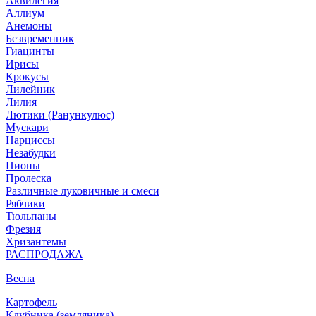
Аквилегия
Аллиум
Анемоны
Безвременник
Гиацинты
Ирисы
Крокусы
Лилейник
Лилия
Лютики (Ранункулюс)
Мускари
Нарцисcы
Незабудки
Пионы
Пролеска
Различные луковичные и смеси
Рябчики
Тюльпаны
Фрезия
Хризантемы
РАСПРОДАЖА
Весна
Картофель
Клубника (земляника)