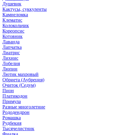
Душевик
Кактусы, суккуленты
Камнеломка
Клематис
Колокольчик
Кореопсис
Котовник
Лаванда
Лапчатка
Лиатрис
Лихнис
Лобелия
Люпин
Лютик махровый
Обриета (Аубреция)
Очиток (Седум)
Пион
Платикодон
Примула
Разные многолетние
Рододендрон
Ромашка
Рудбекия
Тысячелистник
Фиалка