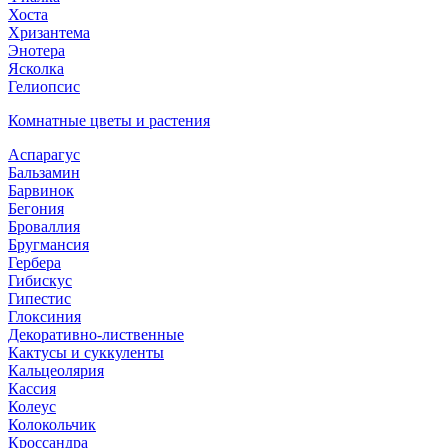
Хоста
Хризантема
Энотера
Ясколка
Гелиопсис
Комнатные цветы и растения
Аспарагус
Бальзамин
Барвинок
Бегония
Броваллия
Бругмансия
Гербера
Гибискус
Гипестис
Глоксиния
Декоративно-лиственные
Кактусы и суккуленты
Кальцеолярия
Кассия
Колеус
Колокольчик
Кроссандра