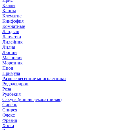
Ирис
Каллы
Канны
Клематис
Книфофия
Комнатные
Ландыш
Лапчатка
Лилейник
Лилия
Люпин
Магнолия
Морозник
Пион
Примула
Разные весенние многолетники
Рододендрон
Роза
Рудбекия
Сакура (вишня декоративная)
Сирень
Спирея
Флокс
Фрезия
Хоста