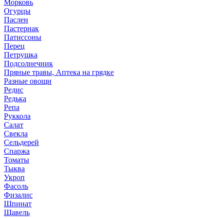
Морковь
Огурцы
Паслен
Пастернак
Патиссоны
Перец
Петрушка
Подсолнечник
Пряные травы, Аптека на грядке
Разные овощи
Редис
Редька
Репа
Руккола
Салат
Свекла
Сельдерей
Спаржа
Томаты
Тыква
Укроп
Фасоль
Физалис
Шпинат
Щавель