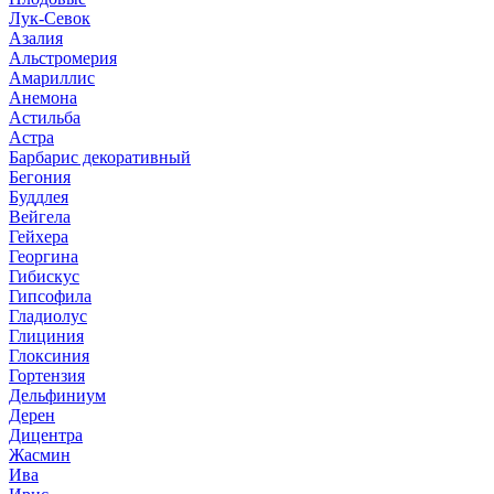
Лук-Севок
Азалия
Альстромерия
Амариллис
Анемона
Астильба
Астра
Барбарис декоративный
Бегония
Буддлея
Вейгела
Гейхера
Георгина
Гибискус
Гипсофила
Гладиолус
Глициния
Глоксиния
Гортензия
Дельфиниум
Дерен
Дицентра
Жасмин
Ива