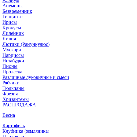
Аллиум
Анемоны
Безвременник
Гиацинты
Ирисы
Крокусы
Лилейник
Лилия
Лютики (Ранункулюс)
Мускари
Нарцисcы
Незабудки
Пионы
Пролеска
Различные луковичные и смеси
Рябчики
Тюльпаны
Фрезия
Хризантемы
РАСПРОДАЖА
Весна
Картофель
Клубника (земляника)
Плодовые