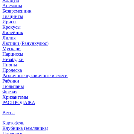
Аллиум
Анемоны
Безвременник
Гиацинты
Ирисы
Крокусы
Лилейник
Лилия
Лютики (Ранункулюс)
Мускари
Нарцисcы
Незабудки
Пионы
Пролеска
Различные луковичные и смеси
Рябчики
Тюльпаны
Фрезия
Хризантемы
РАСПРОДАЖА
Весна
Картофель
Клубника (земляника)
Плодовые