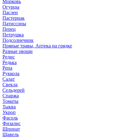
Морковь
Огурцы
Паслен
Пастернак
Патиссоны
Перец
Петрушка
Подсолнечник
Пряные травы, Аптека на грядке
Разные овощи
Редис
Редька
Репа
Руккола
Салат
Свекла
Сельдерей
Спаржа
Томаты
Тыква
Укроп
Фасоль
Физалис
Шпинат
Щавель