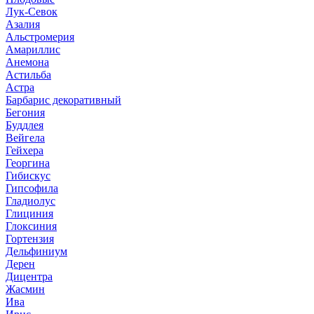
Лук-Севок
Азалия
Альстромерия
Амариллис
Анемона
Астильба
Астра
Барбарис декоративный
Бегония
Буддлея
Вейгела
Гейхера
Георгина
Гибискус
Гипсофила
Гладиолус
Глициния
Глоксиния
Гортензия
Дельфиниум
Дерен
Дицентра
Жасмин
Ива