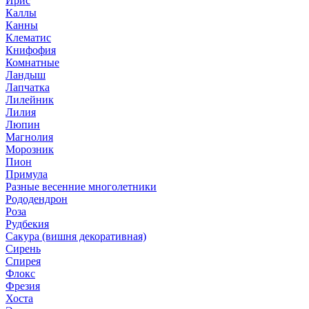
Ирис
Каллы
Канны
Клематис
Книфофия
Комнатные
Ландыш
Лапчатка
Лилейник
Лилия
Люпин
Магнолия
Морозник
Пион
Примула
Разные весенние многолетники
Рододендрон
Роза
Рудбекия
Сакура (вишня декоративная)
Сирень
Спирея
Флокс
Фрезия
Хоста