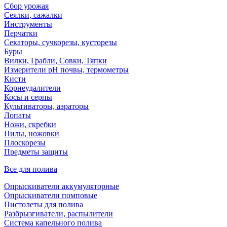
Сбор урожая
Сеялки, сажалки
Инструменты
Перчатки
Секаторы, сучкорезы, кусторезы
Буры
Вилки, Грабли, Совки, Тяпки
Измерители pH почвы, термометры
Кисти
Корнеудалители
Косы и серпы
Культиваторы, аэраторы
Лопаты
Ножи, скребки
Пилы, ножовки
Плоскорезы
Предметы защиты
Все для полива
Опрыскиватели аккумуляторные
Опрыскиватели помповые
Пистолеты для полива
Разбрызгиватели, распылители
Система капельного полива