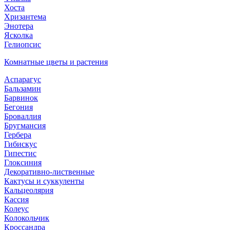
Хоста
Хризантема
Энотера
Ясколка
Гелиопсис
Комнатные цветы и растения
Аспарагус
Бальзамин
Барвинок
Бегония
Броваллия
Бругмансия
Гербера
Гибискус
Гипестис
Глоксиния
Декоративно-лиственные
Кактусы и суккуленты
Кальцеолярия
Кассия
Колеус
Колокольчик
Кроссандра