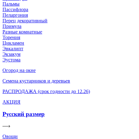
Пальмы
Пассифлора
Пеларгония
Перец декоративный
Примула
Разные комнатные
Торения
Цикламен
Эвкалипт
Экзакум
Эустома
Огород на окне
Семена кустарников и деревьев
РАСПРОДАЖА (срок годности до 12.26)
АКЦИЯ
Русский размер
Овощи