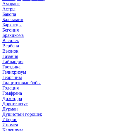
Амарант
Астры
Бакопа
Бальзамин
Бархатцы
Бегония
Брахикома
Василек
Вербена
Вьюнок
Газания
Гайлардия
Гвоздика
Гелихризум
Георгины
Гиацинтовые бобы
Годеция
Гомфрена
Дихондра
Доротеантус
Дурман
Душистый горошек
Иберис
Ипомея
Календула