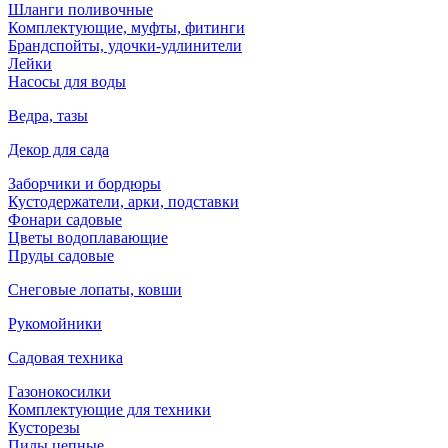
Шланги поливочные
Комплектующие, муфты, фитинги
Брандспойты, удочки-удлинители
Лейки
Насосы для воды
Ведра, тазы
Декор для сада
Заборчики и бордюры
Кустодержатели, арки, подставки
Фонари садовые
Цветы водоплавающие
Пруды садовые
Снеговые лопаты, ковши
Рукомойники
Садовая техника
Газонокосилки
Комплектующие для техники
Кусторезы
Пилы цепные