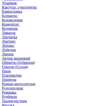
Душевик
Кактусы, суккуленты
Камнеломка
Клематис
Колокольчик
Кореопсис
Котовник
Лаванда
Лапчатка
Лиатрис
Лихнис
Лобелия
Люпин
Лютик махровый
Обриета (Аубреция)
Очиток (Седум)
Пион
Платикодон
Примула
Разные многолетние
Рододендрон
Ромашка
Рудбекия
Тысячелистник
Фиалка