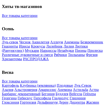
Хиты тв-магазинов
Все товары категории
Осень
Все товары категории
Лук-севок
Чеснок
Аквилегия
Аллиум
Анемоны
Безвременник
Гиацинты
Ирисы
Крокусы
Лилейник
Лилия
Лютики
(Ранункулюс)
Мускари
Нарцисcы
Незабудки
Пионы
Пролеска
Различные луковичные и смеси
Рябчики
Тюльпаны
Фрезия
Хризантемы
РАСПРОДАЖА
Весна
Все товары категории
Картофель
Клубника (земляника)
Плодовые
Лук-Севок
Азалия
Альстромерия
Амариллис
Анемона
Астильба
Астра
Барбарис декоративный
Бегония
Буддлея
Вейгела
Гейхера
Георгина
Гибискус
Гипсофила
Гладиолус
Глициния
Глоксиния
Гортензия
Дельфиниум
Дерен
Дицентра
Жасмин