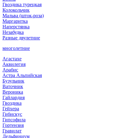
Гвоздика турецкая
Колокольчик
Мальва (шток-роза)
Маргаритка
Наперстянка
Незабудка
Разные двулетние
многолетние
Агастахе
Аквилегия
Арабис
Астра Альпийская
Бузульник
Ваточник
Вероника
Гайлардия
Гвоздика
Гейхера
Гибискус
Гипсофила
Гортензия
Гравилат
Дельфиниум