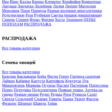
Ива
Ирис
Каллы
Канны
Клематис
Книфофия
Комнатные
Ландыш
Лапчатка
Лилейник
Лилия
Люпин
Магнолия
Морозник
Пион
Примула
Разные весенние многолетники
Рододендрон
Роза
Рудбекия
Сакура (вишня декоративная)
Сирень
Спирея
Флокс
Фрезия
Хоста
Эхинацея
ЦЕНЫ
ПОПОЛАМ
РАСПРОДАЖА
РАСПРОДАЖА
Все товары категории
Семена овощей
Все товары категории
Базилик
Баклажаны
Бобы
Вигна
Горох
Горчица салатная
Дайкон
Кабачки
Капуста
Картофель
Кукуруза
Лук
Микрозелень
Морковь
Огурцы
Паслен
Пастернак
Патиссоны
Перец
Петрушка
Подсолнечник
Пряные травы, Аптека на
грядке
Разные овощи
Редис
Редька
Репа
Руккола
Салат
Свекла
Сельдерей
Спаржа
Томаты
Тыква
Укроп
Фасоль
Физалис
Шпинат
Щавель
Табак