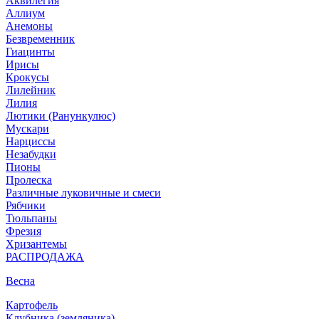
Аквилегия
Аллиум
Анемоны
Безвременник
Гиацинты
Ирисы
Крокусы
Лилейник
Лилия
Лютики (Ранункулюс)
Мускари
Нарцисcы
Незабудки
Пионы
Пролеска
Различные луковичные и смеси
Рябчики
Тюльпаны
Фрезия
Хризантемы
РАСПРОДАЖА
Весна
Картофель
Клубника (земляника)