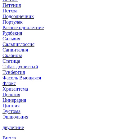
Петуния
Петхоа
Подсолнечник
Портулак
Разные однолетние
Рудбекия
Сальвия
Сальпиглоссис
Санвиталия
Скабиоза
Статица
Табак душистый
Тунбергия
Фасоль Вьющаяся
Флокс
Хризантема
Целозия
Цинерария
Цинния
Эустома
Эшшольция
двулетние
Виола