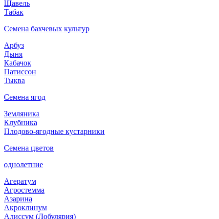
Щавель
Табак
Семена бахчевых культур
Арбуз
Дыня
Кабачок
Патиссон
Тыква
Семена ягод
Земляника
Клубника
Плодово-ягодные кустарники
Семена цветов
однолетние
Агератум
Агростемма
Азарина
Акроклинум
Алиссум (Лобулярия)