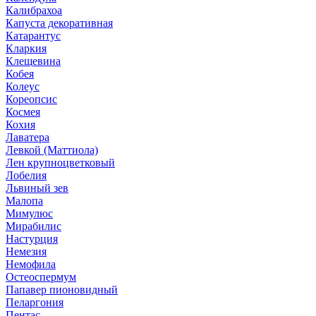
Калибрахоа
Капуста декоративная
Катарантус
Кларкия
Клещевина
Кобея
Колеус
Кореопсис
Космея
Кохия
Лаватера
Левкой (Маттиола)
Лен крупноцветковый
Лобелия
Львиный зев
Малопа
Мимулюс
Мирабилис
Настурция
Немезия
Немофила
Остеоспермум
Папавер пионовидный
Пеларгония
Пентас