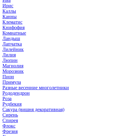
Ива
Ирис
Каллы
Канны
Клематис
Книфофия
Комнатные
Ландыш
Лапчатка
Лилейник
Лилия
Люпин
Магнолия
Морозник
Пион
Примула
Разные весенние многолетники
Рододендрон
Роза
Рудбекия
Сакура (вишня декоративная)
Сирень
Спирея
Флокс
Фрезия