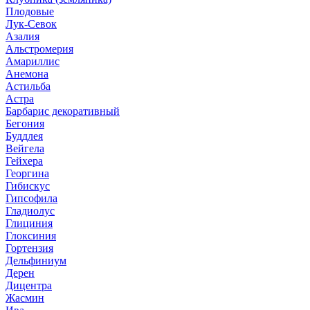
Плодовые
Лук-Севок
Азалия
Альстромерия
Амариллис
Анемона
Астильба
Астра
Барбарис декоративный
Бегония
Буддлея
Вейгела
Гейхера
Георгина
Гибискус
Гипсофила
Гладиолус
Глициния
Глоксиния
Гортензия
Дельфиниум
Дерен
Дицентра
Жасмин