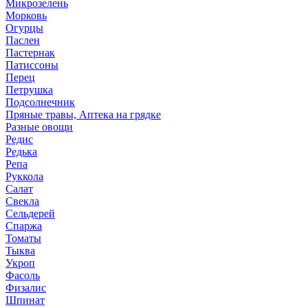
Микрозелень
Морковь
Огурцы
Паслен
Пастернак
Патиссоны
Перец
Петрушка
Подсолнечник
Пряные травы, Аптека на грядке
Разные овощи
Редис
Редька
Репа
Руккола
Салат
Свекла
Сельдерей
Спаржа
Томаты
Тыква
Укроп
Фасоль
Физалис
Шпинат