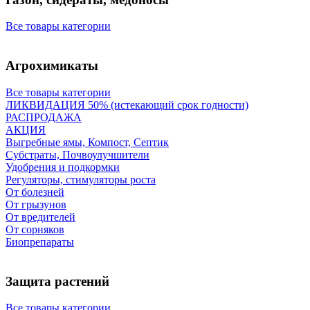
Все товары категории
Агрохимикаты
Все товары категории
ЛИКВИДАЦИЯ 50% (истекающий срок годности)
РАСПРОДАЖА
АКЦИЯ
Выгребные ямы, Компост, Септик
Субстраты, Почвоулучшители
Удобрения и подкормки
Регуляторы, стимуляторы роста
От болезней
От грызунов
От вредителей
От сорняков
Биопрепараты
Защита растений
Все товары категории