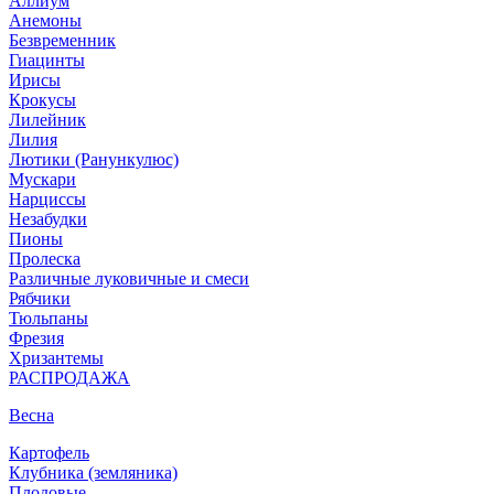
Аллиум
Анемоны
Безвременник
Гиацинты
Ирисы
Крокусы
Лилейник
Лилия
Лютики (Ранункулюс)
Мускари
Нарцисcы
Незабудки
Пионы
Пролеска
Различные луковичные и смеси
Рябчики
Тюльпаны
Фрезия
Хризантемы
РАСПРОДАЖА
Весна
Картофель
Клубника (земляника)
Плодовые