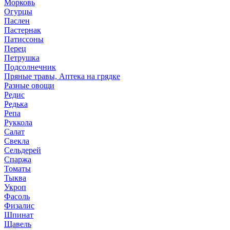
Морковь
Огурцы
Паслен
Пастернак
Патиссоны
Перец
Петрушка
Подсолнечник
Пряные травы, Аптека на грядке
Разные овощи
Редис
Редька
Репа
Руккола
Салат
Свекла
Сельдерей
Спаржа
Томаты
Тыква
Укроп
Фасоль
Физалис
Шпинат
Щавель