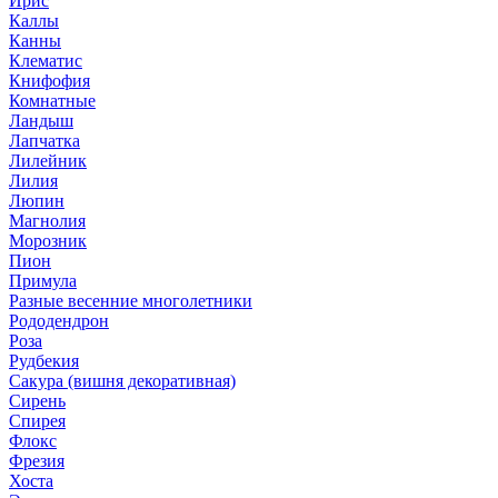
Ирис
Каллы
Канны
Клематис
Книфофия
Комнатные
Ландыш
Лапчатка
Лилейник
Лилия
Люпин
Магнолия
Морозник
Пион
Примула
Разные весенние многолетники
Рододендрон
Роза
Рудбекия
Сакура (вишня декоративная)
Сирень
Спирея
Флокс
Фрезия
Хоста