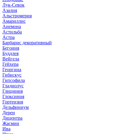
Лук-Севок
Азалия
Альстромерия
Амариллис
Анемона
Астильба
Астра
Барбарис декоративный
Бегония
Буддлея
Вейгела
Гейхера
Георгина
Гибискус
Гипсофила
Гладиолус
Глициния
Глоксиния
Гортензия
Дельфиниум
Дерен
Дицентра
Жасмин
Ива