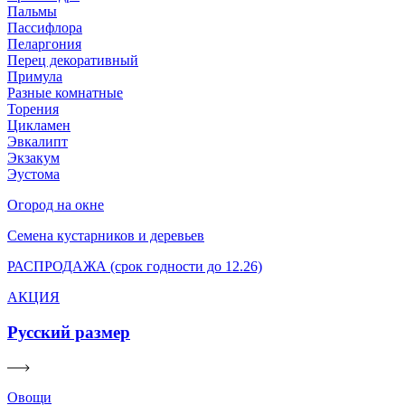
Пальмы
Пассифлора
Пеларгония
Перец декоративный
Примула
Разные комнатные
Торения
Цикламен
Эвкалипт
Экзакум
Эустома
Огород на окне
Семена кустарников и деревьев
РАСПРОДАЖА (срок годности до 12.26)
АКЦИЯ
Русский размер
Овощи