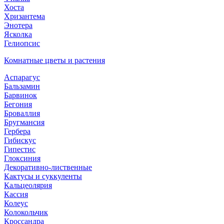
Хоста
Хризантема
Энотера
Ясколка
Гелиопсис
Комнатные цветы и растения
Аспарагус
Бальзамин
Барвинок
Бегония
Броваллия
Бругмансия
Гербера
Гибискус
Гипестис
Глоксиния
Декоративно-лиственные
Кактусы и суккуленты
Кальцеолярия
Кассия
Колеус
Колокольчик
Кроссандра