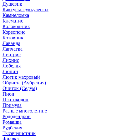
Душевик
Кактусы, суккуленты
Камнеломка
Клематис
Колокольчик
Кореопсис
Котовник
Лаванда
Лапчатка
Лиатрис
Лихнис
Лобелия
Люпин
Лютик махровый
Обриета (Аубреция)
Очиток (Седум)
Пион
Платикодон
Примула
Разные многолетние
Рододендрон
Ромашка
Рудбекия
Тысячелистник
Фиалка