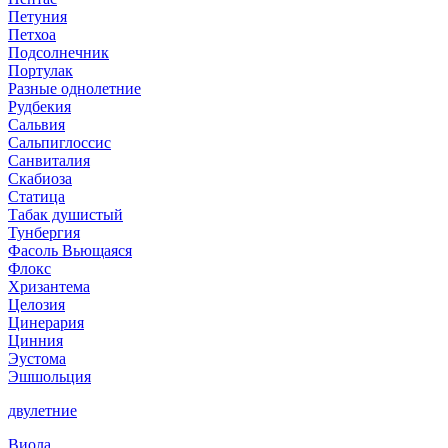
Петуния
Петхоа
Подсолнечник
Портулак
Разные однолетние
Рудбекия
Сальвия
Сальпиглоссис
Санвиталия
Скабиоза
Статица
Табак душистый
Тунбергия
Фасоль Вьющаяся
Флокс
Хризантема
Целозия
Цинерария
Цинния
Эустома
Эшшольция
двулетние
Виола