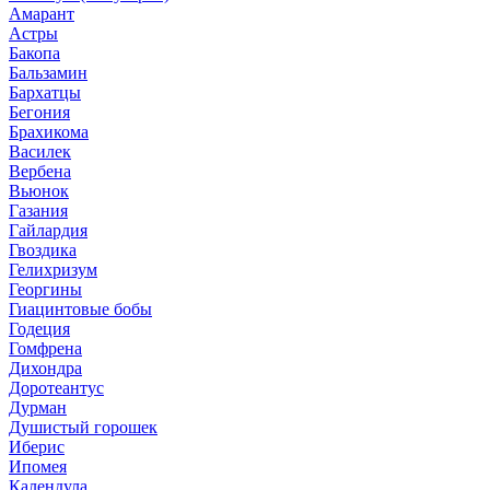
Амарант
Астры
Бакопа
Бальзамин
Бархатцы
Бегония
Брахикома
Василек
Вербена
Вьюнок
Газания
Гайлардия
Гвоздика
Гелихризум
Георгины
Гиацинтовые бобы
Годеция
Гомфрена
Дихондра
Доротеантус
Дурман
Душистый горошек
Иберис
Ипомея
Календула