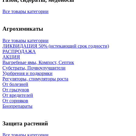
Все товары категории
Агрохимикаты
Все товары категории
ЛИКВИДАЦИЯ 50% (истекающий срок годности)
РАСПРОДАЖА
АКЦИЯ
Выгребные ямы, Компост, Септик
Субстраты, Почвоулучшители
Удобрения и подкормки
Регуляторы, стимуляторы роста
От болезней
От грызунов
От вредителей
От сорняков
Биопрепараты
Защита растений
Все товары категории