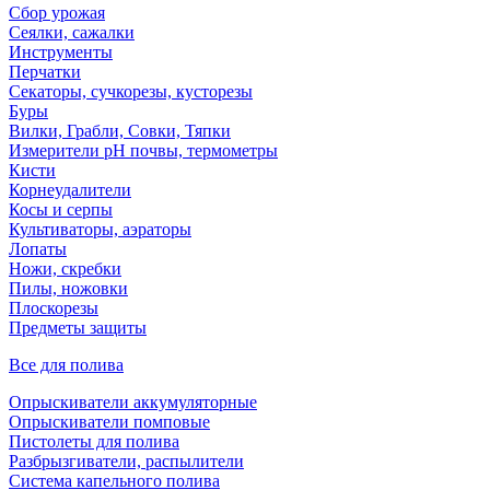
Сбор урожая
Сеялки, сажалки
Инструменты
Перчатки
Секаторы, сучкорезы, кусторезы
Буры
Вилки, Грабли, Совки, Тяпки
Измерители pH почвы, термометры
Кисти
Корнеудалители
Косы и серпы
Культиваторы, аэраторы
Лопаты
Ножи, скребки
Пилы, ножовки
Плоскорезы
Предметы защиты
Все для полива
Опрыскиватели аккумуляторные
Опрыскиватели помповые
Пистолеты для полива
Разбрызгиватели, распылители
Система капельного полива