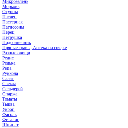
Микрозелень
Морковь
Огурцы
Паслен
Пастернак
Патиссоны
Перец
Петрушка
Подсолнечник
Пряные травы, Аптека на грядке
Разные овощи
Редис
Редька
Репа
Руккола
Салат
Свекла
Сельдерей
Спаржа
Томаты
Тыква
Укроп
Фасоль
Физалис
Шпинат