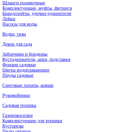
Шланги поливочные
Комплектующие, муфты, фитинги
Брандспойты, удочки-удлинители
Лейки
Насосы для воды
Ведра, тазы
Декор для сада
Заборчики и бордюры
Кустодержатели, арки, подставки
Фонари садовые
Цветы водоплавающие
Пруды садовые
Снеговые лопаты, ковши
Рукомойники
Садовая техника
Газонокосилки
Комплектующие для техники
Кусторезы
Пилы цепные