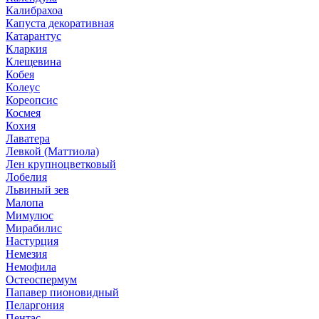
Калибрахоа
Капуста декоративная
Катарантус
Кларкия
Клещевина
Кобея
Колеус
Кореопсис
Космея
Кохия
Лаватера
Левкой (Маттиола)
Лен крупноцветковый
Лобелия
Львиный зев
Малопа
Мимулюс
Мирабилис
Настурция
Немезия
Немофила
Остеоспермум
Папавер пионовидный
Пеларгония
Пентас