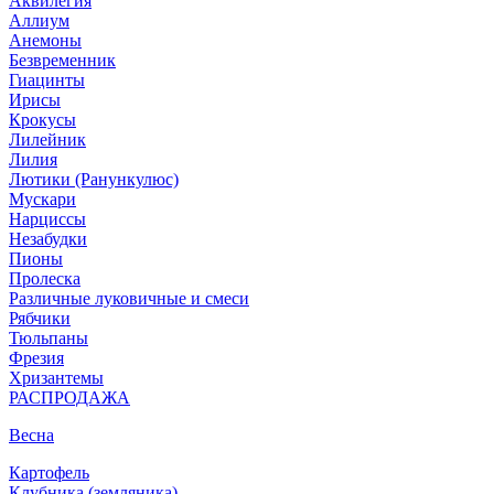
Аквилегия
Аллиум
Анемоны
Безвременник
Гиацинты
Ирисы
Крокусы
Лилейник
Лилия
Лютики (Ранункулюс)
Мускари
Нарцисcы
Незабудки
Пионы
Пролеска
Различные луковичные и смеси
Рябчики
Тюльпаны
Фрезия
Хризантемы
РАСПРОДАЖА
Весна
Картофель
Клубника (земляника)