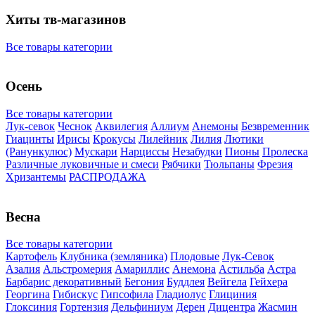
Хиты тв-магазинов
Все товары категории
Осень
Все товары категории
Лук-севок
Чеснок
Аквилегия
Аллиум
Анемоны
Безвременник
Гиацинты
Ирисы
Крокусы
Лилейник
Лилия
Лютики
(Ранункулюс)
Мускари
Нарцисcы
Незабудки
Пионы
Пролеска
Различные луковичные и смеси
Рябчики
Тюльпаны
Фрезия
Хризантемы
РАСПРОДАЖА
Весна
Все товары категории
Картофель
Клубника (земляника)
Плодовые
Лук-Севок
Азалия
Альстромерия
Амариллис
Анемона
Астильба
Астра
Барбарис декоративный
Бегония
Буддлея
Вейгела
Гейхера
Георгина
Гибискус
Гипсофила
Гладиолус
Глициния
Глоксиния
Гортензия
Дельфиниум
Дерен
Дицентра
Жасмин