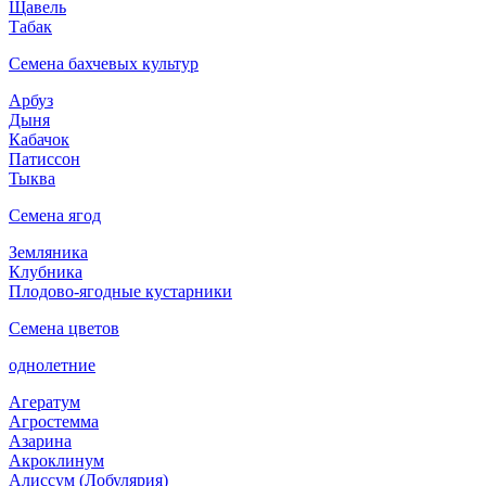
Щавель
Табак
Семена бахчевых культур
Арбуз
Дыня
Кабачок
Патиссон
Тыква
Семена ягод
Земляника
Клубника
Плодово-ягодные кустарники
Семена цветов
однолетние
Агератум
Агростемма
Азарина
Акроклинум
Алиссум (Лобулярия)