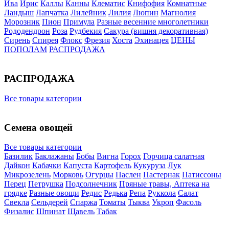
Ива
Ирис
Каллы
Канны
Клематис
Книфофия
Комнатные
Ландыш
Лапчатка
Лилейник
Лилия
Люпин
Магнолия
Морозник
Пион
Примула
Разные весенние многолетники
Рододендрон
Роза
Рудбекия
Сакура (вишня декоративная)
Сирень
Спирея
Флокс
Фрезия
Хоста
Эхинацея
ЦЕНЫ
ПОПОЛАМ
РАСПРОДАЖА
РАСПРОДАЖА
Все товары категории
Семена овощей
Все товары категории
Базилик
Баклажаны
Бобы
Вигна
Горох
Горчица салатная
Дайкон
Кабачки
Капуста
Картофель
Кукуруза
Лук
Микрозелень
Морковь
Огурцы
Паслен
Пастернак
Патиссоны
Перец
Петрушка
Подсолнечник
Пряные травы, Аптека на
грядке
Разные овощи
Редис
Редька
Репа
Руккола
Салат
Свекла
Сельдерей
Спаржа
Томаты
Тыква
Укроп
Фасоль
Физалис
Шпинат
Щавель
Табак