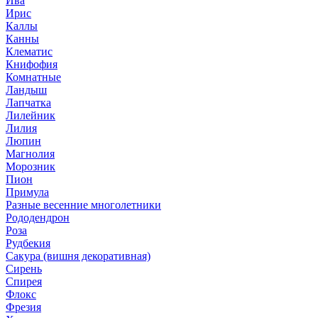
Ива
Ирис
Каллы
Канны
Клематис
Книфофия
Комнатные
Ландыш
Лапчатка
Лилейник
Лилия
Люпин
Магнолия
Морозник
Пион
Примула
Разные весенние многолетники
Рододендрон
Роза
Рудбекия
Сакура (вишня декоративная)
Сирень
Спирея
Флокс
Фрезия