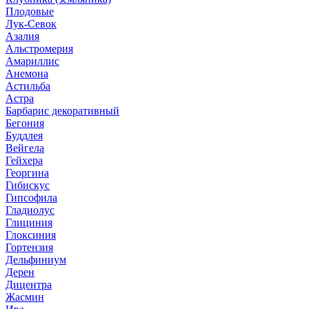
Плодовые
Лук-Севок
Азалия
Альстромерия
Амариллис
Анемона
Астильба
Астра
Барбарис декоративный
Бегония
Буддлея
Вейгела
Гейхера
Георгина
Гибискус
Гипсофила
Гладиолус
Глициния
Глоксиния
Гортензия
Дельфиниум
Дерен
Дицентра
Жасмин