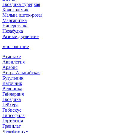
Гвоздика турецкая
Колокольчик
Мальва (шток-роза)
Маргаритка
Наперстянка
Незабудка
Разные двулетние
многолетние
Агастахе
Аквилегия
Арабис
Астра Альпийская
Бузульник
Ваточник
Вероника
Гайлардия
Гвоздика
Гейхера
Гибискус
Гипсофила
Гортензия
Гравилат
Дельфиниум