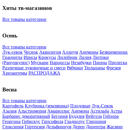
Хиты тв-магазинов
Все товары категории
Осень
Все товары категории
Лук-севок
Чеснок
Аквилегия
Аллиум
Анемоны
Безвременник
Гиацинты
Ирисы
Крокусы
Лилейник
Лилия
Лютики
(Ранункулюс)
Мускари
Нарцисcы
Незабудки
Пионы
Пролеска
Различные луковичные и смеси
Рябчики
Тюльпаны
Фрезия
Хризантемы
РАСПРОДАЖА
Весна
Все товары категории
Картофель
Клубника (земляника)
Плодовые
Лук-Севок
Азалия
Альстромерия
Амариллис
Анемона
Астильба
Астра
Барбарис декоративный
Бегония
Буддлея
Вейгела
Гейхера
Георгина
Гибискус
Гипсофила
Гладиолус
Глициния
Глоксиния
Гортензия
Дельфиниум
Дерен
Дицентра
Жасмин