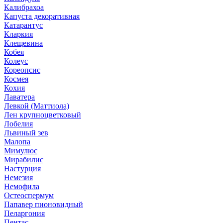
Калибрахоа
Капуста декоративная
Катарантус
Кларкия
Клещевина
Кобея
Колеус
Кореопсис
Космея
Кохия
Лаватера
Левкой (Маттиола)
Лен крупноцветковый
Лобелия
Львиный зев
Малопа
Мимулюс
Мирабилис
Настурция
Немезия
Немофила
Остеоспермум
Папавер пионовидный
Пеларгония
Пентас