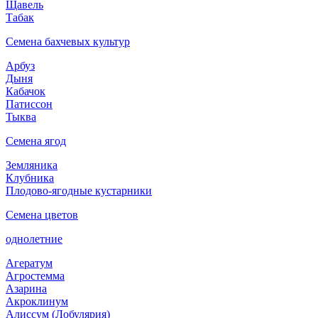
Щавель
Табак
Семена бахчевых культур
Арбуз
Дыня
Кабачок
Патиссон
Тыква
Семена ягод
Земляника
Клубника
Плодово-ягодные кустарники
Семена цветов
однолетние
Агератум
Агростемма
Азарина
Акроклинум
Алиссум (Лобулярия)