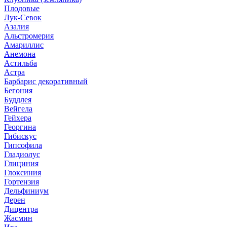
Плодовые
Лук-Севок
Азалия
Альстромерия
Амариллис
Анемона
Астильба
Астра
Барбарис декоративный
Бегония
Буддлея
Вейгела
Гейхера
Георгина
Гибискус
Гипсофила
Гладиолус
Глициния
Глоксиния
Гортензия
Дельфиниум
Дерен
Дицентра
Жасмин