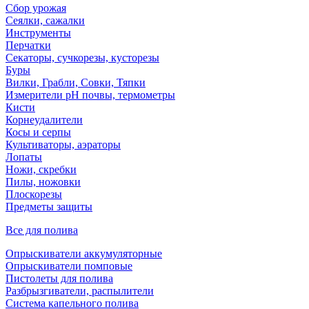
Сбор урожая
Сеялки, сажалки
Инструменты
Перчатки
Секаторы, сучкорезы, кусторезы
Буры
Вилки, Грабли, Совки, Тяпки
Измерители pH почвы, термометры
Кисти
Корнеудалители
Косы и серпы
Культиваторы, аэраторы
Лопаты
Ножи, скребки
Пилы, ножовки
Плоскорезы
Предметы защиты
Все для полива
Опрыскиватели аккумуляторные
Опрыскиватели помповые
Пистолеты для полива
Разбрызгиватели, распылители
Система капельного полива