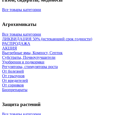
Все товары категории
Агрохимикаты
Все товары категории
ЛИКВИДАЦИЯ 50% (истекающий срок годности)
РАСПРОДАЖА
АКЦИЯ
Выгребные ямы, Компост, Септик
Субстраты, Почвоулучшители
Удобрения и подкормки
Регуляторы, стимуляторы роста
От болезней
От грызунов
От вредителей
От сорняков
Биопрепараты
Защита растений
Все товары категории