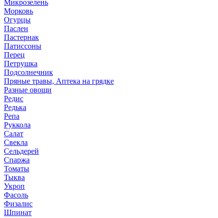
Микрозелень
Морковь
Огурцы
Паслен
Пастернак
Патиссоны
Перец
Петрушка
Подсолнечник
Пряные травы, Аптека на грядке
Разные овощи
Редис
Редька
Репа
Руккола
Салат
Свекла
Сельдерей
Спаржа
Томаты
Тыква
Укроп
Фасоль
Физалис
Шпинат