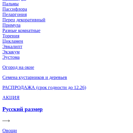
Пальмы
Пассифлора
Пеларгония
Перец декоративный
Примула
Разные комнатные
Торения
Цикламен
Эвкалипт
Экзакум
Эустома
Огород на окне
Семена кустарников и деревьев
РАСПРОДАЖА (срок годности до 12.26)
АКЦИЯ
Русский размер
Овощи