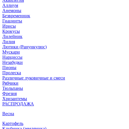
Аквилегия
Аллиум
Анемоны
Безвременник
Гиацинты
Ирисы
Крокусы
Лилейник
Лилия
Лютики (Ранункулюс)
Мускари
Нарцисcы
Незабудки
Пионы
Пролеска
Различные луковичные и смеси
Рябчики
Тюльпаны
Фрезия
Хризантемы
РАСПРОДАЖА
Весна
Картофель
Клубника (земляника)