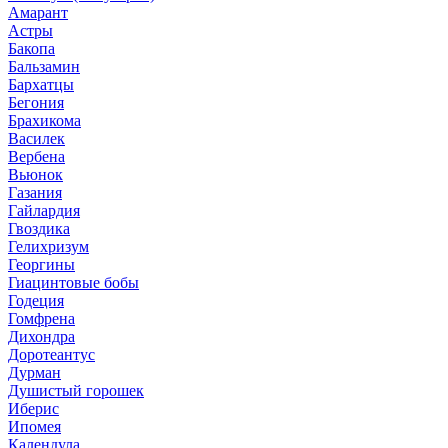
Амарант
Астры
Бакопа
Бальзамин
Бархатцы
Бегония
Брахикома
Василек
Вербена
Вьюнок
Газания
Гайлардия
Гвоздика
Гелихризум
Георгины
Гиацинтовые бобы
Годеция
Гомфрена
Дихондра
Доротеантус
Дурман
Душистый горошек
Иберис
Ипомея
Календула