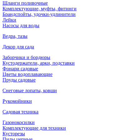
Шланги поливочные
Комплектующие, муфты, фитинги
Брандспойты, удочки-удлинители
Лейки
Насосы для воды
Ведра, тазы
Декор для сада
Заборчики и бордюры
Кустодержатели, арки, подставки
Фонари садовые
Цветы водоплавающие
Пруды садовые
Снеговые лопаты, ковши
Рукомойники
Садовая техника
Газонокосилки
Комплектующие для техники
Кусторезы
Пилы цепные