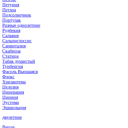
Петуния
Петхоа
Подсолнечник
Портулак
Разные однолетние
Рудбекия
Сальвия
Сальпиглоссис
Санвиталия
Скабиоза
Статица
Табак душистый
Тунбергия
Фасоль Вьющаяся
Флокс
Хризантема
Целозия
Цинерария
Цинния
Эустома
Эшшольция
двулетние
Виола