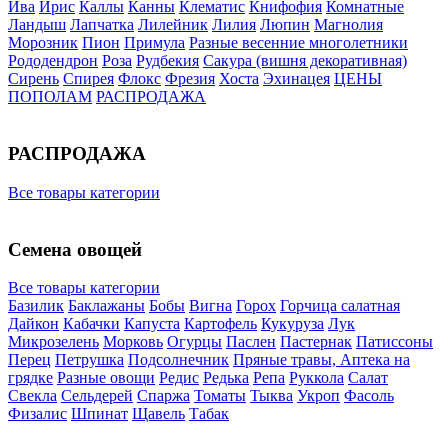
Ива
Ирис
Каллы
Канны
Клематис
Книфофия
Комнатные
Ландыш
Лапчатка
Лилейник
Лилия
Люпин
Магнолия
Морозник
Пион
Примула
Разные весенние многолетники
Рододендрон
Роза
Рудбекия
Сакура (вишня декоративная)
Сирень
Спирея
Флокс
Фрезия
Хоста
Эхинацея
ЦЕНЫ
ПОПОЛАМ
РАСПРОДАЖА
РАСПРОДАЖА
Все товары категории
Семена овощей
Все товары категории
Базилик
Баклажаны
Бобы
Вигна
Горох
Горчица салатная
Дайкон
Кабачки
Капуста
Картофель
Кукуруза
Лук
Микрозелень
Морковь
Огурцы
Паслен
Пастернак
Патиссоны
Перец
Петрушка
Подсолнечник
Пряные травы, Аптека на
грядке
Разные овощи
Редис
Редька
Репа
Руккола
Салат
Свекла
Сельдерей
Спаржа
Томаты
Тыква
Укроп
Фасоль
Физалис
Шпинат
Щавель
Табак