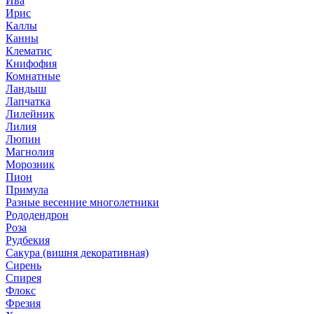
Ива
Ирис
Каллы
Канны
Клематис
Книфофия
Комнатные
Ландыш
Лапчатка
Лилейник
Лилия
Люпин
Магнолия
Морозник
Пион
Примула
Разные весенние многолетники
Рододендрон
Роза
Рудбекия
Сакура (вишня декоративная)
Сирень
Спирея
Флокс
Фрезия