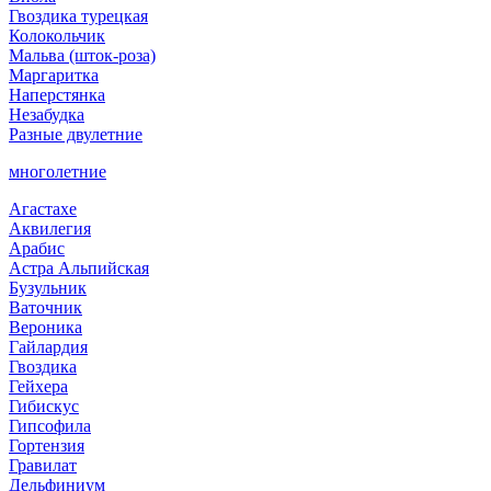
Гвоздика турецкая
Колокольчик
Мальва (шток-роза)
Маргаритка
Наперстянка
Незабудка
Разные двулетние
многолетние
Агастахе
Аквилегия
Арабис
Астра Альпийская
Бузульник
Ваточник
Вероника
Гайлардия
Гвоздика
Гейхера
Гибискус
Гипсофила
Гортензия
Гравилат
Дельфиниум