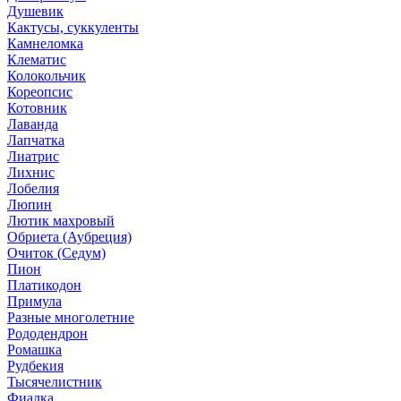
Душевик
Кактусы, суккуленты
Камнеломка
Клематис
Колокольчик
Кореопсис
Котовник
Лаванда
Лапчатка
Лиатрис
Лихнис
Лобелия
Люпин
Лютик махровый
Обриета (Аубреция)
Очиток (Седум)
Пион
Платикодон
Примула
Разные многолетние
Рододендрон
Ромашка
Рудбекия
Тысячелистник
Фиалка