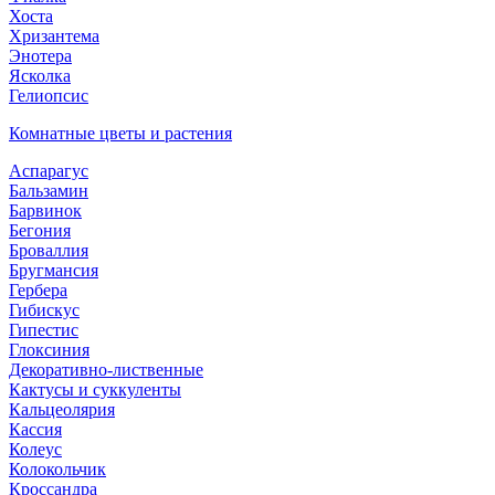
Хоста
Хризантема
Энотера
Ясколка
Гелиопсис
Комнатные цветы и растения
Аспарагус
Бальзамин
Барвинок
Бегония
Броваллия
Бругмансия
Гербера
Гибискус
Гипестис
Глоксиния
Декоративно-лиственные
Кактусы и суккуленты
Кальцеолярия
Кассия
Колеус
Колокольчик
Кроссандра