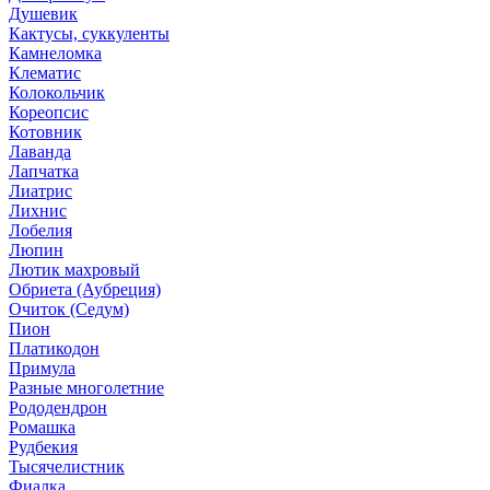
Душевик
Кактусы, суккуленты
Камнеломка
Клематис
Колокольчик
Кореопсис
Котовник
Лаванда
Лапчатка
Лиатрис
Лихнис
Лобелия
Люпин
Лютик махровый
Обриета (Аубреция)
Очиток (Седум)
Пион
Платикодон
Примула
Разные многолетние
Рододендрон
Ромашка
Рудбекия
Тысячелистник
Фиалка