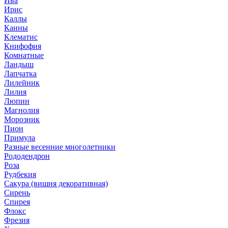
Ива
Ирис
Каллы
Канны
Клематис
Книфофия
Комнатные
Ландыш
Лапчатка
Лилейник
Лилия
Люпин
Магнолия
Морозник
Пион
Примула
Разные весенние многолетники
Рододендрон
Роза
Рудбекия
Сакура (вишня декоративная)
Сирень
Спирея
Флокс
Фрезия