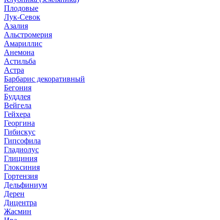
Плодовые
Лук-Севок
Азалия
Альстромерия
Амариллис
Анемона
Астильба
Астра
Барбарис декоративный
Бегония
Буддлея
Вейгела
Гейхера
Георгина
Гибискус
Гипсофила
Гладиолус
Глициния
Глоксиния
Гортензия
Дельфиниум
Дерен
Дицентра
Жасмин