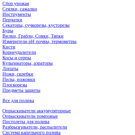
Сбор урожая
Сеялки, сажалки
Инструменты
Перчатки
Секаторы, сучкорезы, кусторезы
Буры
Вилки, Грабли, Совки, Тяпки
Измерители pH почвы, термометры
Кисти
Корнеудалители
Косы и серпы
Культиваторы, аэраторы
Лопаты
Ножи, скребки
Пилы, ножовки
Плоскорезы
Предметы защиты
Все для полива
Опрыскиватели аккумуляторные
Опрыскиватели помповые
Пистолеты для полива
Разбрызгиватели, распылители
Система капельного полива