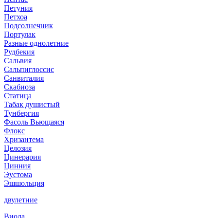
Петуния
Петхоа
Подсолнечник
Портулак
Разные однолетние
Рудбекия
Сальвия
Сальпиглоссис
Санвиталия
Скабиоза
Статица
Табак душистый
Тунбергия
Фасоль Вьющаяся
Флокс
Хризантема
Целозия
Цинерария
Цинния
Эустома
Эшшольция
двулетние
Виола