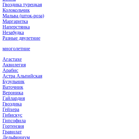
Гвоздика турецкая
Колокольчик
Мальва (шток-роза)
Маргаритка
Наперстянка
Незабудка
Разные двулетние
многолетние
Агастахе
Аквилегия
Арабис
Астра Альпийская
Бузульник
Ваточник
Вероника
Гайлардия
Гвоздика
Гейхера
Гибискус
Гипсофила
Гортензия
Гравилат
Дельфиниум