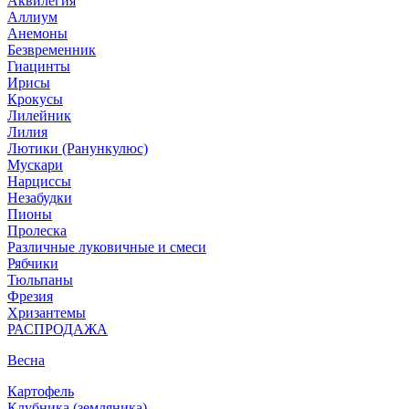
Аквилегия
Аллиум
Анемоны
Безвременник
Гиацинты
Ирисы
Крокусы
Лилейник
Лилия
Лютики (Ранункулюс)
Мускари
Нарцисcы
Незабудки
Пионы
Пролеска
Различные луковичные и смеси
Рябчики
Тюльпаны
Фрезия
Хризантемы
РАСПРОДАЖА
Весна
Картофель
Клубника (земляника)