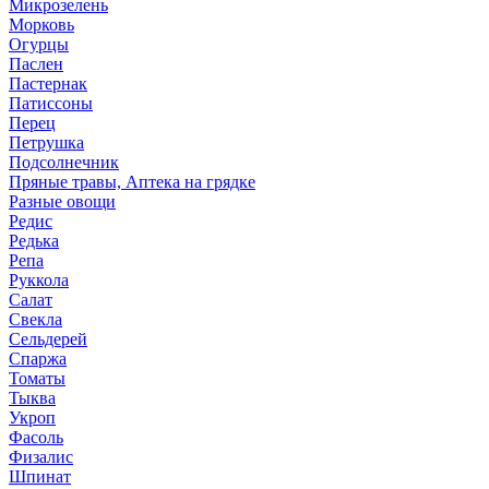
Микрозелень
Морковь
Огурцы
Паслен
Пастернак
Патиссоны
Перец
Петрушка
Подсолнечник
Пряные травы, Аптека на грядке
Разные овощи
Редис
Редька
Репа
Руккола
Салат
Свекла
Сельдерей
Спаржа
Томаты
Тыква
Укроп
Фасоль
Физалис
Шпинат