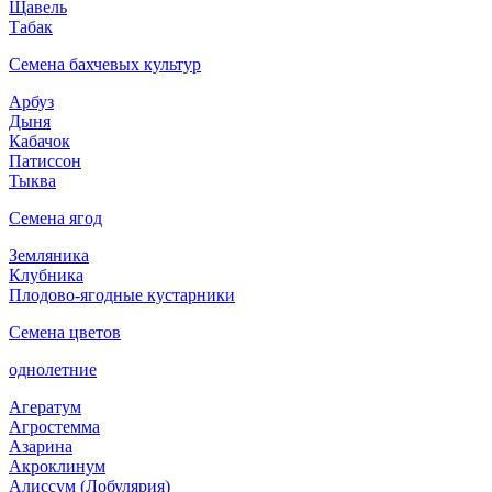
Щавель
Табак
Семена бахчевых культур
Арбуз
Дыня
Кабачок
Патиссон
Тыква
Семена ягод
Земляника
Клубника
Плодово-ягодные кустарники
Семена цветов
однолетние
Агератум
Агростемма
Азарина
Акроклинум
Алиссум (Лобулярия)