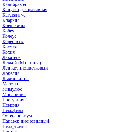
Калибрахоа
Капуста декоративная
Катарантус
Кларкия
Клещевина
Кобея
Колеус
Кореопсис
Космея
Кохия
Лаватера
Левкой (Маттиола)
Лен крупноцветковый
Лобелия
Львиный зев
Малопа
Мимулюс
Мирабилис
Настурция
Немезия
Немофила
Остеоспермум
Папавер пионовидный
Пеларгония
Пентас