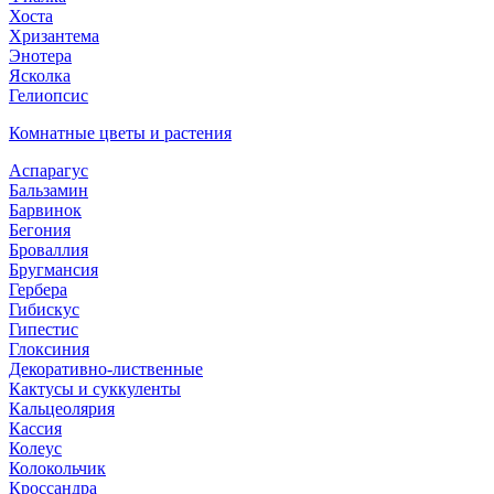
Хоста
Хризантема
Энотера
Ясколка
Гелиопсис
Комнатные цветы и растения
Аспарагус
Бальзамин
Барвинок
Бегония
Броваллия
Бругмансия
Гербера
Гибискус
Гипестис
Глоксиния
Декоративно-лиственные
Кактусы и суккуленты
Кальцеолярия
Кассия
Колеус
Колокольчик
Кроссандра