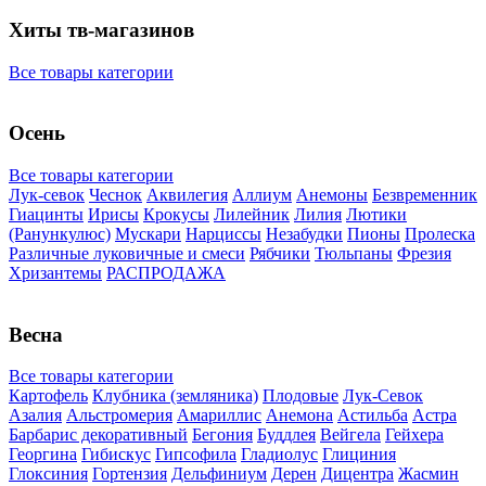
Хиты тв-магазинов
Все товары категории
Осень
Все товары категории
Лук-севок
Чеснок
Аквилегия
Аллиум
Анемоны
Безвременник
Гиацинты
Ирисы
Крокусы
Лилейник
Лилия
Лютики
(Ранункулюс)
Мускари
Нарцисcы
Незабудки
Пионы
Пролеска
Различные луковичные и смеси
Рябчики
Тюльпаны
Фрезия
Хризантемы
РАСПРОДАЖА
Весна
Все товары категории
Картофель
Клубника (земляника)
Плодовые
Лук-Севок
Азалия
Альстромерия
Амариллис
Анемона
Астильба
Астра
Барбарис декоративный
Бегония
Буддлея
Вейгела
Гейхера
Георгина
Гибискус
Гипсофила
Гладиолус
Глициния
Глоксиния
Гортензия
Дельфиниум
Дерен
Дицентра
Жасмин