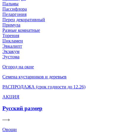
Пальмы
Пассифлора
Пеларгония
Перец декоративный
Примула
Разные комнатные
Торения
Цикламен
Эвкалипт
Экзакум
Эустома
Огород на окне
Семена кустарников и деревьев
РАСПРОДАЖА (срок годности до 12.26)
АКЦИЯ
Русский размер
Овощи