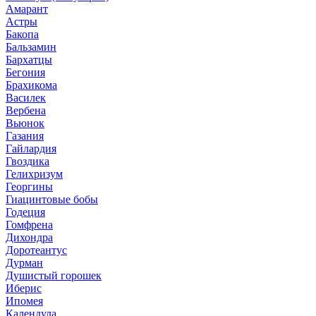
Амарант
Астры
Бакопа
Бальзамин
Бархатцы
Бегония
Брахикома
Василек
Вербена
Вьюнок
Газания
Гайлардия
Гвоздика
Гелихризум
Георгины
Гиацинтовые бобы
Годеция
Гомфрена
Дихондра
Доротеантус
Дурман
Душистый горошек
Иберис
Ипомея
Календула