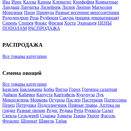
Ива
Ирис
Каллы
Канны
Клематис
Книфофия
Комнатные
Ландыш
Лапчатка
Лилейник
Лилия
Люпин
Магнолия
Морозник
Пион
Примула
Разные весенние многолетники
Рододендрон
Роза
Рудбекия
Сакура (вишня декоративная)
Сирень
Спирея
Флокс
Фрезия
Хоста
Эхинацея
ЦЕНЫ
ПОПОЛАМ
РАСПРОДАЖА
РАСПРОДАЖА
Все товары категории
Семена овощей
Все товары категории
Базилик
Баклажаны
Бобы
Вигна
Горох
Горчица салатная
Дайкон
Кабачки
Капуста
Картофель
Кукуруза
Лук
Микрозелень
Морковь
Огурцы
Паслен
Пастернак
Патиссоны
Перец
Петрушка
Подсолнечник
Пряные травы, Аптека на
грядке
Разные овощи
Редис
Редька
Репа
Руккола
Салат
Свекла
Сельдерей
Спаржа
Томаты
Тыква
Укроп
Фасоль
Физалис
Шпинат
Щавель
Табак