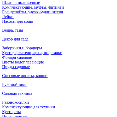
Шланги поливочные
Комплектующие, муфты, фитинги
Брандспойты, удочки-удлинители
Лейки
Насосы для воды
Ведра, тазы
Декор для сада
Заборчики и бордюры
Кустодержатели, арки, подставки
Фонари садовые
Цветы водоплавающие
Пруды садовые
Снеговые лопаты, ковши
Рукомойники
Садовая техника
Газонокосилки
Комплектующие для техники
Кусторезы
Пилы цепные