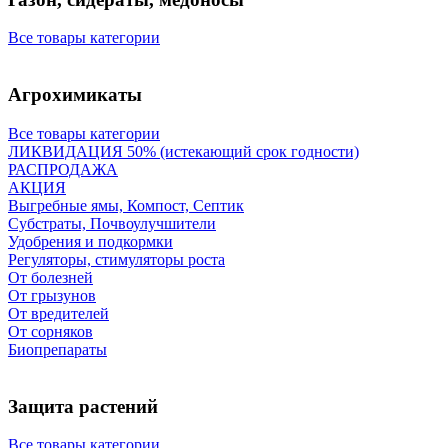
Все товары категории
Агрохимикаты
Все товары категории
ЛИКВИДАЦИЯ 50% (истекающий срок годности)
РАСПРОДАЖА
АКЦИЯ
Выгребные ямы, Компост, Септик
Субстраты, Почвоулучшители
Удобрения и подкормки
Регуляторы, стимуляторы роста
От болезней
От грызунов
От вредителей
От сорняков
Биопрепараты
Защита растений
Все товары категории