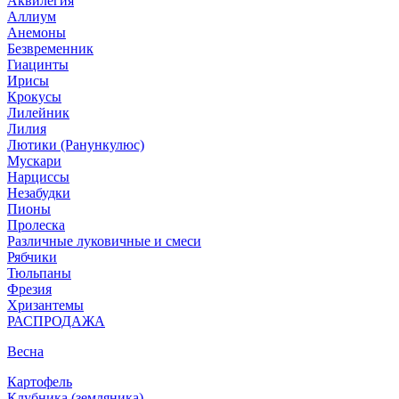
Аквилегия
Аллиум
Анемоны
Безвременник
Гиацинты
Ирисы
Крокусы
Лилейник
Лилия
Лютики (Ранункулюс)
Мускари
Нарцисcы
Незабудки
Пионы
Пролеска
Различные луковичные и смеси
Рябчики
Тюльпаны
Фрезия
Хризантемы
РАСПРОДАЖА
Весна
Картофель
Клубника (земляника)