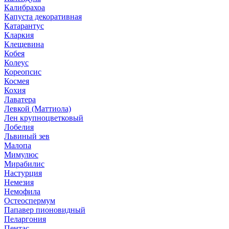
Калибрахоа
Капуста декоративная
Катарантус
Кларкия
Клещевина
Кобея
Колеус
Кореопсис
Космея
Кохия
Лаватера
Левкой (Маттиола)
Лен крупноцветковый
Лобелия
Львиный зев
Малопа
Мимулюс
Мирабилис
Настурция
Немезия
Немофила
Остеоспермум
Папавер пионовидный
Пеларгония
Пентас