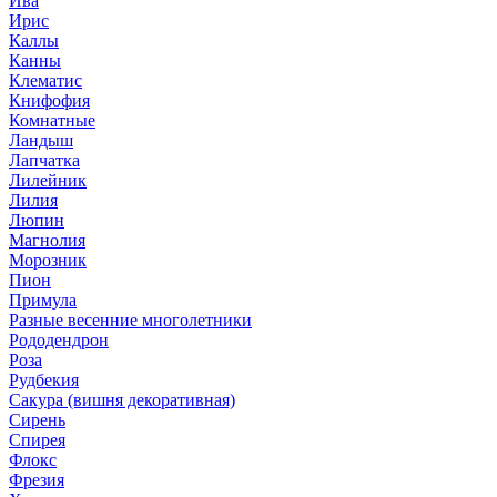
Ива
Ирис
Каллы
Канны
Клематис
Книфофия
Комнатные
Ландыш
Лапчатка
Лилейник
Лилия
Люпин
Магнолия
Морозник
Пион
Примула
Разные весенние многолетники
Рододендрон
Роза
Рудбекия
Сакура (вишня декоративная)
Сирень
Спирея
Флокс
Фрезия