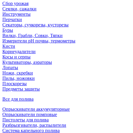
Сбор урожая
Сеялки, сажалки
Инструменты
Перчатки
Секаторы, сучкорезы, кусторезы
Буры
Вилки, Грабли, Совки, Тяпки
Измерители pH почвы, термометры
Кисти
Корнеудалители
Косы и серпы
Культиваторы, аэраторы
Лопаты
Ножи, скребки
Пилы, ножовки
Плоскорезы
Предметы защиты
Все для полива
Опрыскиватели аккумуляторные
Опрыскиватели помповые
Пистолеты для полива
Разбрызгиватели, распылители
Система капельного полива