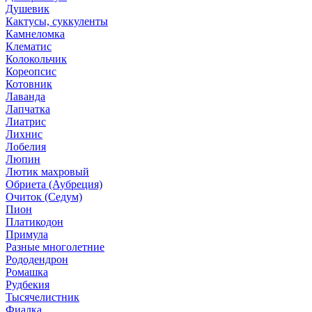
Душевик
Кактусы, суккуленты
Камнеломка
Клематис
Колокольчик
Кореопсис
Котовник
Лаванда
Лапчатка
Лиатрис
Лихнис
Лобелия
Люпин
Лютик махровый
Обриета (Аубреция)
Очиток (Седум)
Пион
Платикодон
Примула
Разные многолетние
Рододендрон
Ромашка
Рудбекия
Тысячелистник
Фиалка