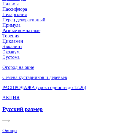
Пальмы
Пассифлора
Пеларгония
Перец декоративный
Примула
Разные комнатные
Торения
Цикламен
Эвкалипт
Экзакум
Эустома
Огород на окне
Семена кустарников и деревьев
РАСПРОДАЖА (срок годности до 12.26)
АКЦИЯ
Русский размер
Овощи