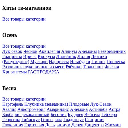
Хиты тв-магазинов
Все товары категории
Осень
Все товары категории
Лук-севок
Чеснок
Аквилегия
Аллиум
Анемоны
Безвременник
Гиацинты
Ирисы
Крокусы
Лилейник
Лилия
Лютики
(Ранункулюс)
Мускари
Нарцисcы
Незабудки
Пионы
Пролеска
Различные луковичные и смеси
Рябчики
Тюльпаны
Фрезия
Хризантемы
РАСПРОДАЖА
Весна
Все товары категории
Картофель
Клубника (земляника)
Плодовые
Лук-Севок
Азалия
Альстромерия
Амариллис
Анемона
Астильба
Астра
Барбарис декоративный
Бегония
Буддлея
Вейгела
Гейхера
Георгина
Гибискус
Гипсофила
Гладиолус
Глициния
Глоксиния
Гортензия
Дельфиниум
Дерен
Дицентра
Жасмин