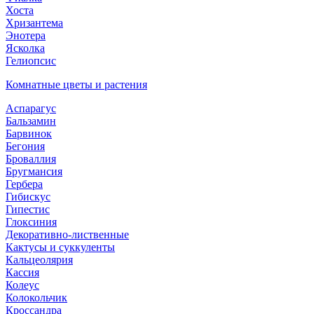
Хоста
Хризантема
Энотера
Ясколка
Гелиопсис
Комнатные цветы и растения
Аспарагус
Бальзамин
Барвинок
Бегония
Броваллия
Бругмансия
Гербера
Гибискус
Гипестис
Глоксиния
Декоративно-лиственные
Кактусы и суккуленты
Кальцеолярия
Кассия
Колеус
Колокольчик
Кроссандра