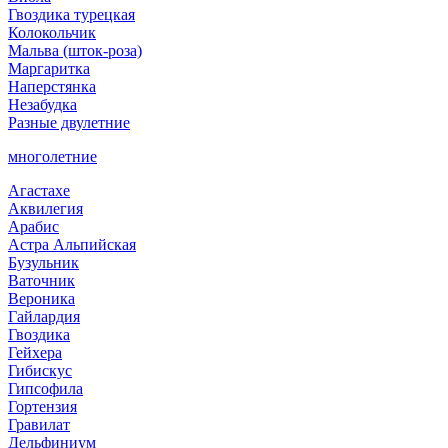
Гвоздика турецкая
Колокольчик
Мальва (шток-роза)
Маргаритка
Наперстянка
Незабудка
Разные двулетние
многолетние
Агастахе
Аквилегия
Арабис
Астра Альпийская
Бузульник
Ваточник
Вероника
Гайлардия
Гвоздика
Гейхера
Гибискус
Гипсофила
Гортензия
Гравилат
Дельфиниум