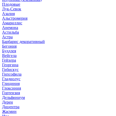
Плодовые
Лук-Севок
Азалия
Альстромерия
Амариллис
Анемона
Астильба
Астра
Барбарис декоративный
Бегония
Буддлея
Вейгела
Гейхера
Георгина
Гибискус
Гипсофила
Гладиолус
Глициния
Глоксиния
Гортензия
Дельфиниум
Дерен
Дицентра
Жасмин