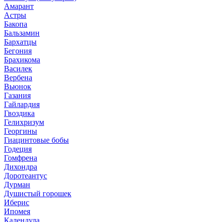
Амарант
Астры
Бакопа
Бальзамин
Бархатцы
Бегония
Брахикома
Василек
Вербена
Вьюнок
Газания
Гайлардия
Гвоздика
Гелихризум
Георгины
Гиацинтовые бобы
Годеция
Гомфрена
Дихондра
Доротеантус
Дурман
Душистый горошек
Иберис
Ипомея
Календула