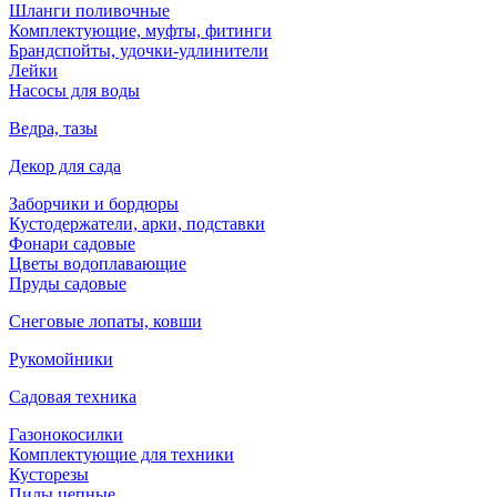
Шланги поливочные
Комплектующие, муфты, фитинги
Брандспойты, удочки-удлинители
Лейки
Насосы для воды
Ведра, тазы
Декор для сада
Заборчики и бордюры
Кустодержатели, арки, подставки
Фонари садовые
Цветы водоплавающие
Пруды садовые
Снеговые лопаты, ковши
Рукомойники
Садовая техника
Газонокосилки
Комплектующие для техники
Кусторезы
Пилы цепные