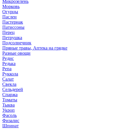
Микрозелень
Морковь
Огурцы
Паслен
Пастернак
Патиссоны
Перец
Петрушка
Подсолнечник
Пряные травы, Аптека на грядке
Разные овощи
Редис
Редька
Репа
Руккола
Салат
Свекла
Сельдерей
Спаржа
Томаты
Тыква
Укроп
Фасоль
Физалис
Шпинат