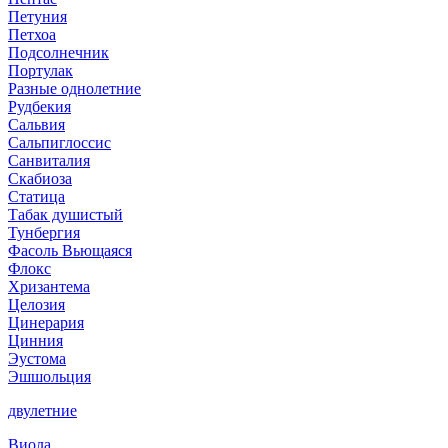
Петуния
Петхоа
Подсолнечник
Портулак
Разные однолетние
Рудбекия
Сальвия
Сальпиглоссис
Санвиталия
Скабиоза
Статица
Табак душистый
Тунбергия
Фасоль Вьющаяся
Флокс
Хризантема
Целозия
Цинерария
Цинния
Эустома
Эшшольция
двулетние
Виола