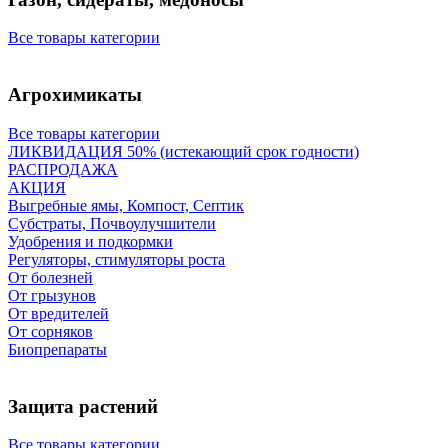
Все товары категории
Агрохимикаты
Все товары категории
ЛИКВИДАЦИЯ 50% (истекающий срок годности)
РАСПРОДАЖА
АКЦИЯ
Выгребные ямы, Компост, Септик
Субстраты, Почвоулучшители
Удобрения и подкормки
Регуляторы, стимуляторы роста
От болезней
От грызунов
От вредителей
От сорняков
Биопрепараты
Защита растений
Все товары категории