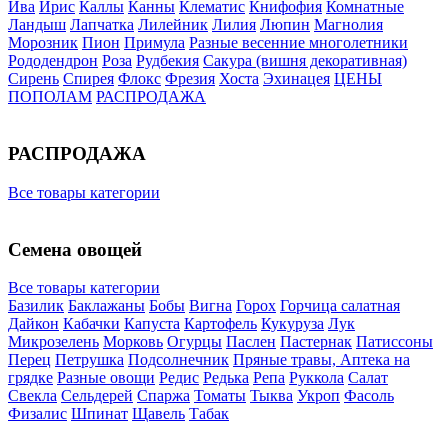
Ива
Ирис
Каллы
Канны
Клематис
Книфофия
Комнатные
Ландыш
Лапчатка
Лилейник
Лилия
Люпин
Магнолия
Морозник
Пион
Примула
Разные весенние многолетники
Рододендрон
Роза
Рудбекия
Сакура (вишня декоративная)
Сирень
Спирея
Флокс
Фрезия
Хоста
Эхинацея
ЦЕНЫ
ПОПОЛАМ
РАСПРОДАЖА
РАСПРОДАЖА
Все товары категории
Семена овощей
Все товары категории
Базилик
Баклажаны
Бобы
Вигна
Горох
Горчица салатная
Дайкон
Кабачки
Капуста
Картофель
Кукуруза
Лук
Микрозелень
Морковь
Огурцы
Паслен
Пастернак
Патиссоны
Перец
Петрушка
Подсолнечник
Пряные травы, Аптека на
грядке
Разные овощи
Редис
Редька
Репа
Руккола
Салат
Свекла
Сельдерей
Спаржа
Томаты
Тыква
Укроп
Фасоль
Физалис
Шпинат
Щавель
Табак