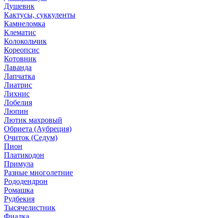
Душевик
Кактусы, суккуленты
Камнеломка
Клематис
Колокольчик
Кореопсис
Котовник
Лаванда
Лапчатка
Лиатрис
Лихнис
Лобелия
Люпин
Лютик махровый
Обриета (Аубреция)
Очиток (Седум)
Пион
Платикодон
Примула
Разные многолетние
Рододендрон
Ромашка
Рудбекия
Тысячелистник
Фиалка