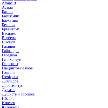
Амарант
Астры
Бакопа
Бальзамин
Бархатцы
Бегония
Брахикома
Василек
Вербена
Вьюнок
Газания
Гайлардия
Гвоздика
Гелихризум
Георгины
Гиацинтовые бобы
Годеция
Гомфрена
Дихондра
Доротеантус
Дурман
Душистый горошек
Иберис
Ипомея
Календула