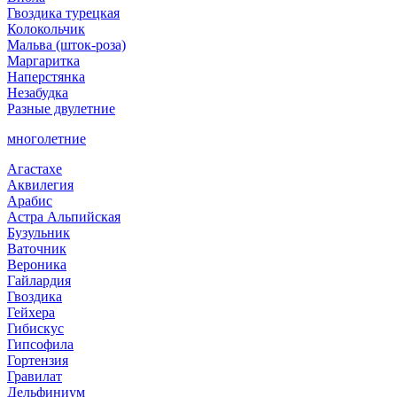
Гвоздика турецкая
Колокольчик
Мальва (шток-роза)
Маргаритка
Наперстянка
Незабудка
Разные двулетние
многолетние
Агастахе
Аквилегия
Арабис
Астра Альпийская
Бузульник
Ваточник
Вероника
Гайлардия
Гвоздика
Гейхера
Гибискус
Гипсофила
Гортензия
Гравилат
Дельфиниум