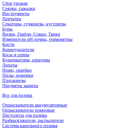
Сбор урожая
Сеялки, сажалки
Инструменты
Перчатки
Секаторы, сучкорезы, кусторезы
Буры
Вилки, Грабли, Совки, Тяпки
Измерители pH почвы, термометры
Кисти
Корнеудалители
Косы и серпы
Культиваторы, аэраторы
Лопаты
Ножи, скребки
Пилы, ножовки
Плоскорезы
Предметы защиты
Все для полива
Опрыскиватели аккумуляторные
Опрыскиватели помповые
Пистолеты для полива
Разбрызгиватели, распылители
Система капельного полива