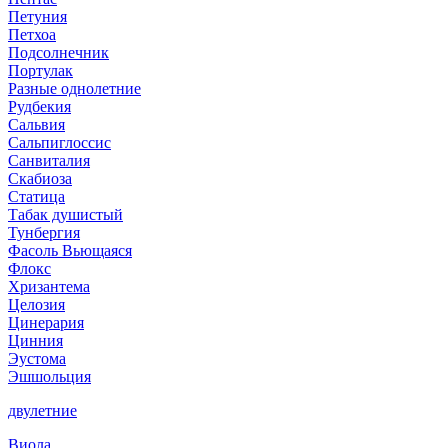
Петуния
Петхоа
Подсолнечник
Портулак
Разные однолетние
Рудбекия
Сальвия
Сальпиглоссис
Санвиталия
Скабиоза
Статица
Табак душистый
Тунбергия
Фасоль Вьющаяся
Флокс
Хризантема
Целозия
Цинерария
Цинния
Эустома
Эшшольция
двулетние
Виола