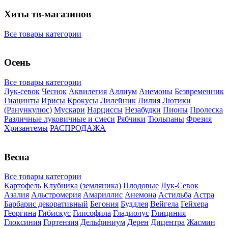
Хиты тв-магазинов
Все товары категории
Осень
Все товары категории
Лук-севок
Чеснок
Аквилегия
Аллиум
Анемоны
Безвременник
Гиацинты
Ирисы
Крокусы
Лилейник
Лилия
Лютики
(Ранункулюс)
Мускари
Нарцисcы
Незабудки
Пионы
Пролеска
Различные луковичные и смеси
Рябчики
Тюльпаны
Фрезия
Хризантемы
РАСПРОДАЖА
Весна
Все товары категории
Картофель
Клубника (земляника)
Плодовые
Лук-Севок
Азалия
Альстромерия
Амариллис
Анемона
Астильба
Астра
Барбарис декоративный
Бегония
Буддлея
Вейгела
Гейхера
Георгина
Гибискус
Гипсофила
Гладиолус
Глициния
Глоксиния
Гортензия
Дельфиниум
Дерен
Дицентра
Жасмин