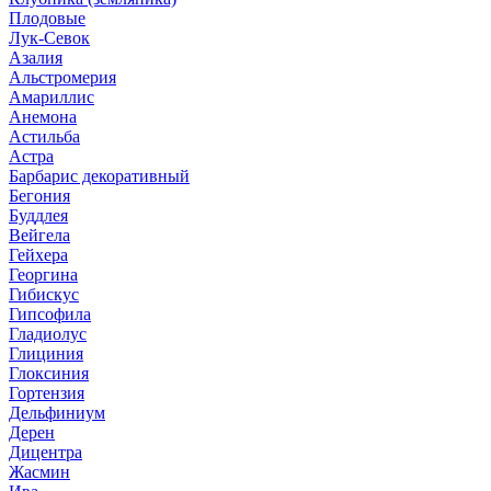
Плодовые
Лук-Севок
Азалия
Альстромерия
Амариллис
Анемона
Астильба
Астра
Барбарис декоративный
Бегония
Буддлея
Вейгела
Гейхера
Георгина
Гибискус
Гипсофила
Гладиолус
Глициния
Глоксиния
Гортензия
Дельфиниум
Дерен
Дицентра
Жасмин