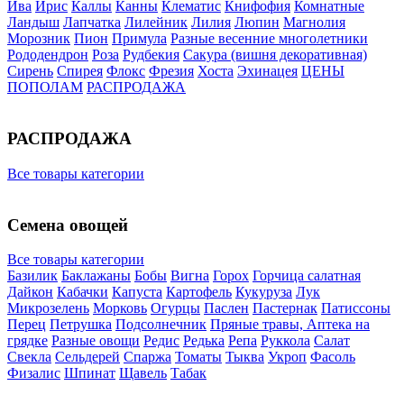
Ива
Ирис
Каллы
Канны
Клематис
Книфофия
Комнатные
Ландыш
Лапчатка
Лилейник
Лилия
Люпин
Магнолия
Морозник
Пион
Примула
Разные весенние многолетники
Рододендрон
Роза
Рудбекия
Сакура (вишня декоративная)
Сирень
Спирея
Флокс
Фрезия
Хоста
Эхинацея
ЦЕНЫ
ПОПОЛАМ
РАСПРОДАЖА
РАСПРОДАЖА
Все товары категории
Семена овощей
Все товары категории
Базилик
Баклажаны
Бобы
Вигна
Горох
Горчица салатная
Дайкон
Кабачки
Капуста
Картофель
Кукуруза
Лук
Микрозелень
Морковь
Огурцы
Паслен
Пастернак
Патиссоны
Перец
Петрушка
Подсолнечник
Пряные травы, Аптека на
грядке
Разные овощи
Редис
Редька
Репа
Руккола
Салат
Свекла
Сельдерей
Спаржа
Томаты
Тыква
Укроп
Фасоль
Физалис
Шпинат
Щавель
Табак