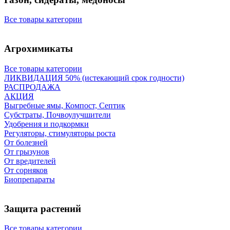
Все товары категории
Агрохимикаты
Все товары категории
ЛИКВИДАЦИЯ 50% (истекающий срок годности)
РАСПРОДАЖА
АКЦИЯ
Выгребные ямы, Компост, Септик
Субстраты, Почвоулучшители
Удобрения и подкормки
Регуляторы, стимуляторы роста
От болезней
От грызунов
От вредителей
От сорняков
Биопрепараты
Защита растений
Все товары категории