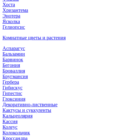
Хоста
Хризантема
Энотера
Ясколка
Гелиопсис
Комнатные цветы и растения
Аспарагус
Бальзамин
Барвинок
Бегония
Броваллия
Бругмансия
Гербера
Гибискус
Гипестис
Глоксиния
Декоративно-лиственные
Кактусы и суккуленты
Кальцеолярия
Кассия
Колеус
Колокольчик
Кроссандра