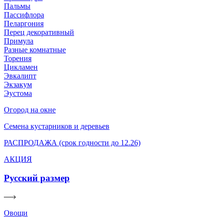
Пальмы
Пассифлора
Пеларгония
Перец декоративный
Примула
Разные комнатные
Торения
Цикламен
Эвкалипт
Экзакум
Эустома
Огород на окне
Семена кустарников и деревьев
РАСПРОДАЖА (срок годности до 12.26)
АКЦИЯ
Русский размер
Овощи