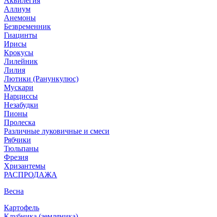
Аквилегия
Аллиум
Анемоны
Безвременник
Гиацинты
Ирисы
Крокусы
Лилейник
Лилия
Лютики (Ранункулюс)
Мускари
Нарцисcы
Незабудки
Пионы
Пролеска
Различные луковичные и смеси
Рябчики
Тюльпаны
Фрезия
Хризантемы
РАСПРОДАЖА
Весна
Картофель
Клубника (земляника)