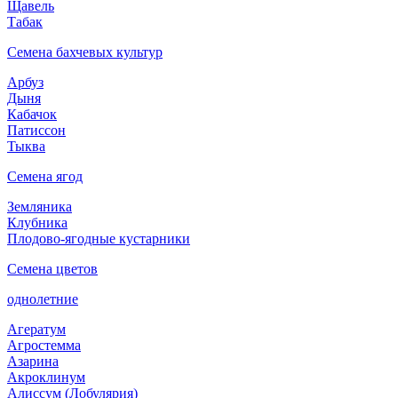
Щавель
Табак
Семена бахчевых культур
Арбуз
Дыня
Кабачок
Патиссон
Тыква
Семена ягод
Земляника
Клубника
Плодово-ягодные кустарники
Семена цветов
однолетние
Агератум
Агростемма
Азарина
Акроклинум
Алиссум (Лобулярия)