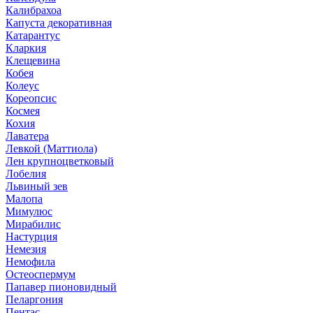
Калибрахоа
Капуста декоративная
Катарантус
Кларкия
Клещевина
Кобея
Колеус
Кореопсис
Космея
Кохия
Лаватера
Левкой (Маттиола)
Лен крупноцветковый
Лобелия
Львиный зев
Малопа
Мимулюс
Мирабилис
Настурция
Немезия
Немофила
Остеоспермум
Папавер пионовидный
Пеларгония
Пентас