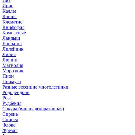
Ива
Ирис
Каллы
Канны
Клематис
Книфофия
Комнатные
Ландыш
Лапчатка
Лилейник
Лилия
Люпин
Магнолия
Морозник
Пион
Примула
Разные весенние многолетники
Рододендрон
Роза
Рудбекия
Сакура (вишня декоративная)
Сирень
Спирея
Флокс
Фрезия