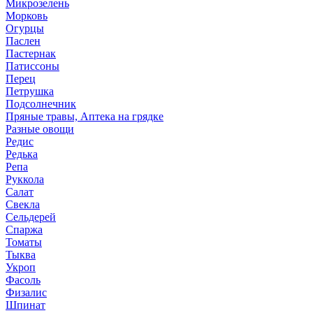
Микрозелень
Морковь
Огурцы
Паслен
Пастернак
Патиссоны
Перец
Петрушка
Подсолнечник
Пряные травы, Аптека на грядке
Разные овощи
Редис
Редька
Репа
Руккола
Салат
Свекла
Сельдерей
Спаржа
Томаты
Тыква
Укроп
Фасоль
Физалис
Шпинат