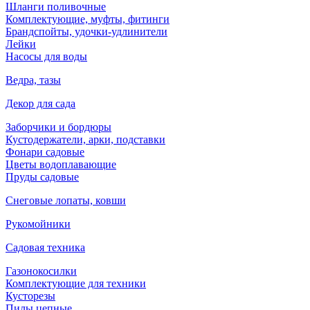
Шланги поливочные
Комплектующие, муфты, фитинги
Брандспойты, удочки-удлинители
Лейки
Насосы для воды
Ведра, тазы
Декор для сада
Заборчики и бордюры
Кустодержатели, арки, подставки
Фонари садовые
Цветы водоплавающие
Пруды садовые
Снеговые лопаты, ковши
Рукомойники
Садовая техника
Газонокосилки
Комплектующие для техники
Кусторезы
Пилы цепные