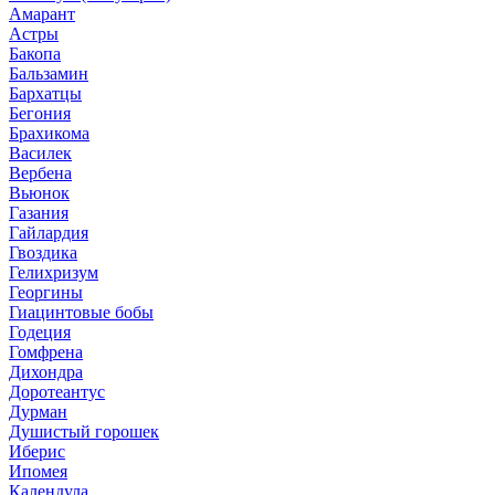
Амарант
Астры
Бакопа
Бальзамин
Бархатцы
Бегония
Брахикома
Василек
Вербена
Вьюнок
Газания
Гайлардия
Гвоздика
Гелихризум
Георгины
Гиацинтовые бобы
Годеция
Гомфрена
Дихондра
Доротеантус
Дурман
Душистый горошек
Иберис
Ипомея
Календула