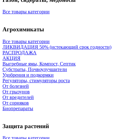
Все товары категории
Агрохимикаты
Все товары категории
ЛИКВИДАЦИЯ 50% (истекающий срок годности)
РАСПРОДАЖА
АКЦИЯ
Выгребные ямы, Компост, Септик
Субстраты, Почвоулучшители
Удобрения и подкормки
Регуляторы, стимуляторы роста
От болезней
От грызунов
От вредителей
От сорняков
Биопрепараты
Защита растений
Все товары категории