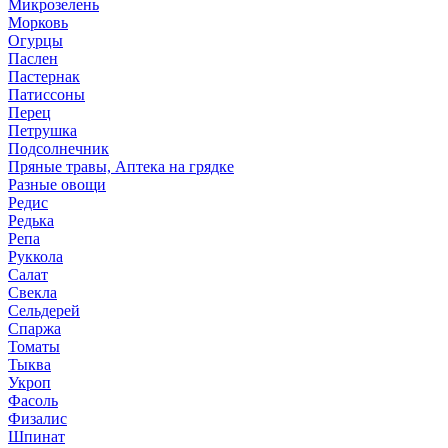
Микрозелень
Морковь
Огурцы
Паслен
Пастернак
Патиссоны
Перец
Петрушка
Подсолнечник
Пряные травы, Аптека на грядке
Разные овощи
Редис
Редька
Репа
Руккола
Салат
Свекла
Сельдерей
Спаржа
Томаты
Тыква
Укроп
Фасоль
Физалис
Шпинат