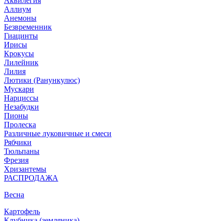
Аквилегия
Аллиум
Анемоны
Безвременник
Гиацинты
Ирисы
Крокусы
Лилейник
Лилия
Лютики (Ранункулюс)
Мускари
Нарцисcы
Незабудки
Пионы
Пролеска
Различные луковичные и смеси
Рябчики
Тюльпаны
Фрезия
Хризантемы
РАСПРОДАЖА
Весна
Картофель
Клубника (земляника)