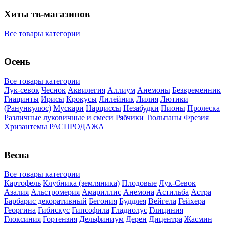
Хиты тв-магазинов
Все товары категории
Осень
Все товары категории
Лук-севок
Чеснок
Аквилегия
Аллиум
Анемоны
Безвременник
Гиацинты
Ирисы
Крокусы
Лилейник
Лилия
Лютики
(Ранункулюс)
Мускари
Нарцисcы
Незабудки
Пионы
Пролеска
Различные луковичные и смеси
Рябчики
Тюльпаны
Фрезия
Хризантемы
РАСПРОДАЖА
Весна
Все товары категории
Картофель
Клубника (земляника)
Плодовые
Лук-Севок
Азалия
Альстромерия
Амариллис
Анемона
Астильба
Астра
Барбарис декоративный
Бегония
Буддлея
Вейгела
Гейхера
Георгина
Гибискус
Гипсофила
Гладиолус
Глициния
Глоксиния
Гортензия
Дельфиниум
Дерен
Дицентра
Жасмин