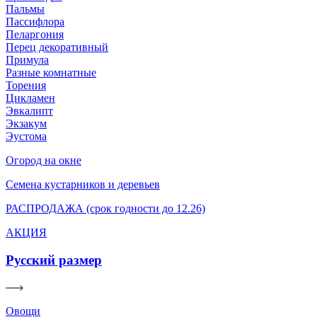
Пальмы
Пассифлора
Пеларгония
Перец декоративный
Примула
Разные комнатные
Торения
Цикламен
Эвкалипт
Экзакум
Эустома
Огород на окне
Семена кустарников и деревьев
РАСПРОДАЖА (срок годности до 12.26)
АКЦИЯ
Русский размер
Овощи