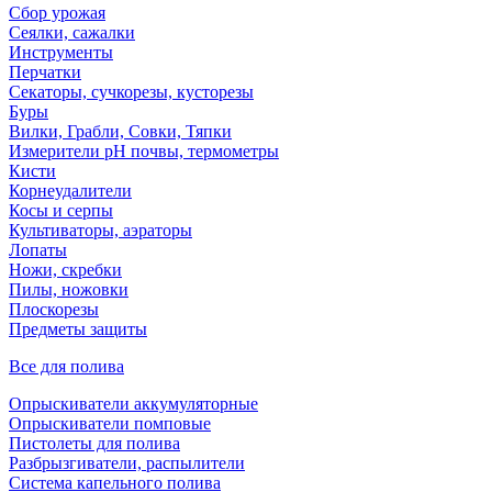
Сбор урожая
Сеялки, сажалки
Инструменты
Перчатки
Секаторы, сучкорезы, кусторезы
Буры
Вилки, Грабли, Совки, Тяпки
Измерители pH почвы, термометры
Кисти
Корнеудалители
Косы и серпы
Культиваторы, аэраторы
Лопаты
Ножи, скребки
Пилы, ножовки
Плоскорезы
Предметы защиты
Все для полива
Опрыскиватели аккумуляторные
Опрыскиватели помповые
Пистолеты для полива
Разбрызгиватели, распылители
Система капельного полива