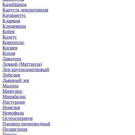
Калибрахоа
Капуста декоративная
Катарантус
Кларкия
Клещевина
Кобея
Колеус
Кореопсис
Космея
Кохия
Лаватера
Левкой (Маттиола)
Лен крупноцветковый
Лобелия
Львиный зев
Малопа
Мимулюс
Мирабилис
Настурция
Немезия
Немофила
Остеоспермум
Папавер пионовидный
Пеларгония
Пентас