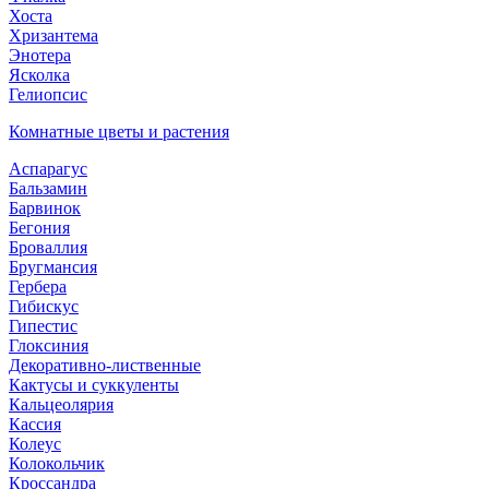
Хоста
Хризантема
Энотера
Ясколка
Гелиопсис
Комнатные цветы и растения
Аспарагус
Бальзамин
Барвинок
Бегония
Броваллия
Бругмансия
Гербера
Гибискус
Гипестис
Глоксиния
Декоративно-лиственные
Кактусы и суккуленты
Кальцеолярия
Кассия
Колеус
Колокольчик
Кроссандра