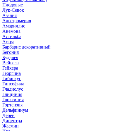
Плодовые
Лук-Севок
Азалия
Альстромерия
Амариллис
Анемона
Астильба
Астра
Барбарис декоративный
Бегония
Буддлея
Вейгела
Гейхера
Георгина
Гибискус
Гипсофила
Гладиолус
Глициния
Глоксиния
Гортензия
Дельфиниум
Дерен
Дицентра
Жасмин