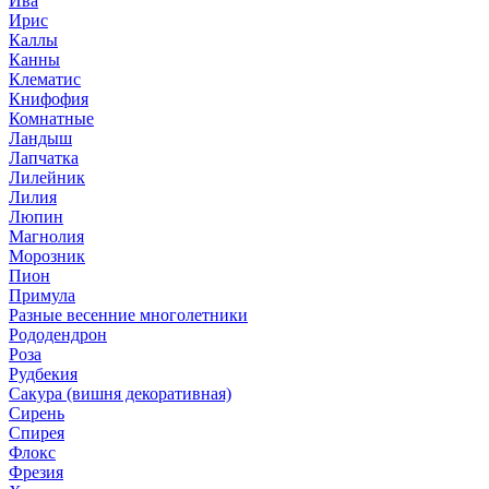
Ива
Ирис
Каллы
Канны
Клематис
Книфофия
Комнатные
Ландыш
Лапчатка
Лилейник
Лилия
Люпин
Магнолия
Морозник
Пион
Примула
Разные весенние многолетники
Рододендрон
Роза
Рудбекия
Сакура (вишня декоративная)
Сирень
Спирея
Флокс
Фрезия