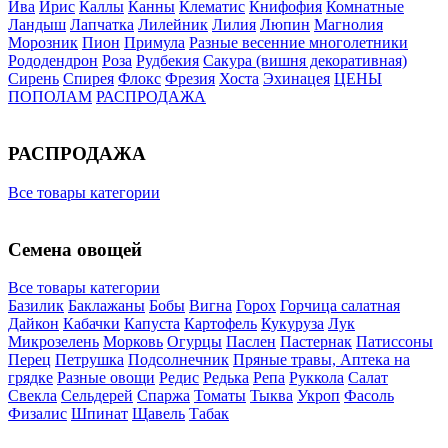
Ива
Ирис
Каллы
Канны
Клематис
Книфофия
Комнатные
Ландыш
Лапчатка
Лилейник
Лилия
Люпин
Магнолия
Морозник
Пион
Примула
Разные весенние многолетники
Рододендрон
Роза
Рудбекия
Сакура (вишня декоративная)
Сирень
Спирея
Флокс
Фрезия
Хоста
Эхинацея
ЦЕНЫ
ПОПОЛАМ
РАСПРОДАЖА
РАСПРОДАЖА
Все товары категории
Семена овощей
Все товары категории
Базилик
Баклажаны
Бобы
Вигна
Горох
Горчица салатная
Дайкон
Кабачки
Капуста
Картофель
Кукуруза
Лук
Микрозелень
Морковь
Огурцы
Паслен
Пастернак
Патиссоны
Перец
Петрушка
Подсолнечник
Пряные травы, Аптека на
грядке
Разные овощи
Редис
Редька
Репа
Руккола
Салат
Свекла
Сельдерей
Спаржа
Томаты
Тыква
Укроп
Фасоль
Физалис
Шпинат
Щавель
Табак