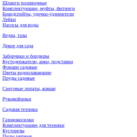
Шланги поливочные
Комплектующие, муфты, фитинги
Брандспойты, удочки-удлинители
Лейки
Насосы для воды
Ведра, тазы
Декор для сада
Заборчики и бордюры
Кустодержатели, арки, подставки
Фонари садовые
Цветы водоплавающие
Пруды садовые
Снеговые лопаты, ковши
Рукомойники
Садовая техника
Газонокосилки
Комплектующие для техники
Кусторезы
Пилы цепные