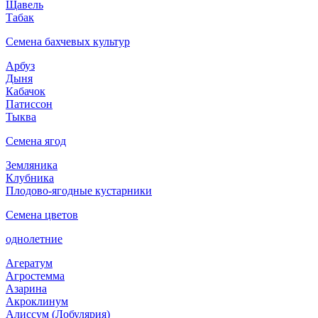
Щавель
Табак
Семена бахчевых культур
Арбуз
Дыня
Кабачок
Патиссон
Тыква
Семена ягод
Земляника
Клубника
Плодово-ягодные кустарники
Семена цветов
однолетние
Агератум
Агростемма
Азарина
Акроклинум
Алиссум (Лобулярия)