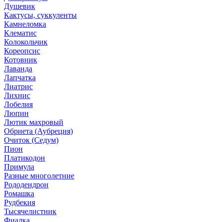
Душевик
Кактусы, суккуленты
Камнеломка
Клематис
Колокольчик
Кореопсис
Котовник
Лаванда
Лапчатка
Лиатрис
Лихнис
Лобелия
Люпин
Лютик махровый
Обриета (Аубреция)
Очиток (Седум)
Пион
Платикодон
Примула
Разные многолетние
Рододендрон
Ромашка
Рудбекия
Тысячелистник
Фиалка