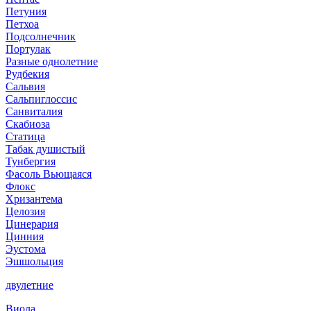
Петуния
Петхоа
Подсолнечник
Портулак
Разные однолетние
Рудбекия
Сальвия
Сальпиглоссис
Санвиталия
Скабиоза
Статица
Табак душистый
Тунбергия
Фасоль Вьющаяся
Флокс
Хризантема
Целозия
Цинерария
Цинния
Эустома
Эшшольция
двулетние
Виола