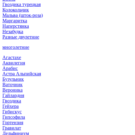
Гвоздика турецкая
Колокольчик
Мальва (шток-роза)
Маргаритка
Наперстянка
Незабудка
Разные двулетние
многолетние
Агастахе
Аквилегия
Арабис
Астра Альпийская
Бузульник
Ваточник
Вероника
Гайлардия
Гвоздика
Гейхера
Гибискус
Гипсофила
Гортензия
Гравилат
Дельфиниум