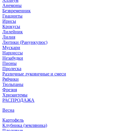
Аллиум
Анемоны
Безвременник
Гиацинты
Ирисы
Крокусы
Лилейник
Лилия
Лютики (Ранункулюс)
Мускари
Нарцисcы
Незабудки
Пионы
Пролеска
Различные луковичные и смеси
Рябчики
Тюльпаны
Фрезия
Хризантемы
РАСПРОДАЖА
Весна
Картофель
Клубника (земляника)
Плодовые