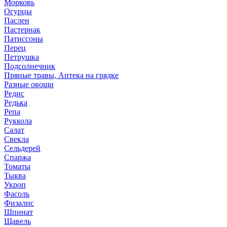
Морковь
Огурцы
Паслен
Пастернак
Патиссоны
Перец
Петрушка
Подсолнечник
Пряные травы, Аптека на грядке
Разные овощи
Редис
Редька
Репа
Руккола
Салат
Свекла
Сельдерей
Спаржа
Томаты
Тыква
Укроп
Фасоль
Физалис
Шпинат
Щавель