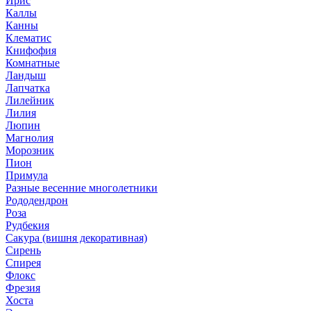
Ирис
Каллы
Канны
Клематис
Книфофия
Комнатные
Ландыш
Лапчатка
Лилейник
Лилия
Люпин
Магнолия
Морозник
Пион
Примула
Разные весенние многолетники
Рододендрон
Роза
Рудбекия
Сакура (вишня декоративная)
Сирень
Спирея
Флокс
Фрезия
Хоста