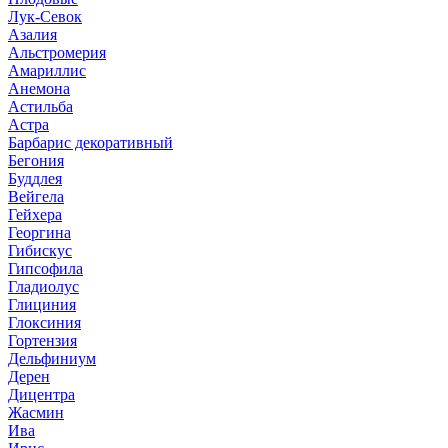
Лук-Севок
Азалия
Альстромерия
Амариллис
Анемона
Астильба
Астра
Барбарис декоративный
Бегония
Буддлея
Вейгела
Гейхера
Георгина
Гибискус
Гипсофила
Гладиолус
Глициния
Глоксиния
Гортензия
Дельфиниум
Дерен
Дицентра
Жасмин
Ива