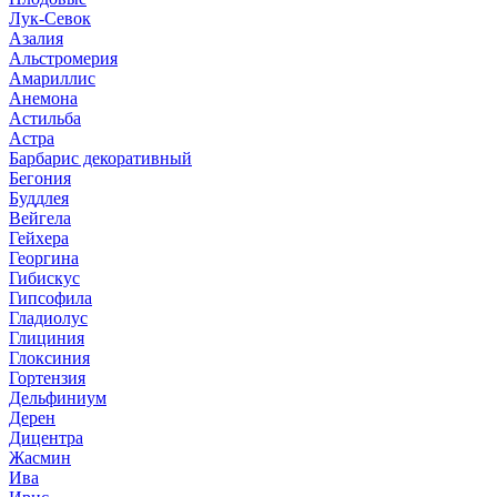
Лук-Севок
Азалия
Альстромерия
Амариллис
Анемона
Астильба
Астра
Барбарис декоративный
Бегония
Буддлея
Вейгела
Гейхера
Георгина
Гибискус
Гипсофила
Гладиолус
Глициния
Глоксиния
Гортензия
Дельфиниум
Дерен
Дицентра
Жасмин
Ива