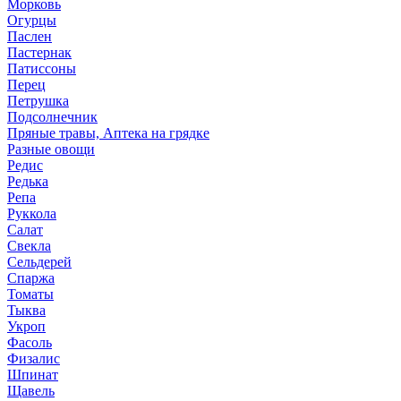
Морковь
Огурцы
Паслен
Пастернак
Патиссоны
Перец
Петрушка
Подсолнечник
Пряные травы, Аптека на грядке
Разные овощи
Редис
Редька
Репа
Руккола
Салат
Свекла
Сельдерей
Спаржа
Томаты
Тыква
Укроп
Фасоль
Физалис
Шпинат
Щавель