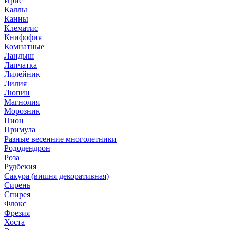
Ирис
Каллы
Канны
Клематис
Книфофия
Комнатные
Ландыш
Лапчатка
Лилейник
Лилия
Люпин
Магнолия
Морозник
Пион
Примула
Разные весенние многолетники
Рододендрон
Роза
Рудбекия
Сакура (вишня декоративная)
Сирень
Спирея
Флокс
Фрезия
Хоста