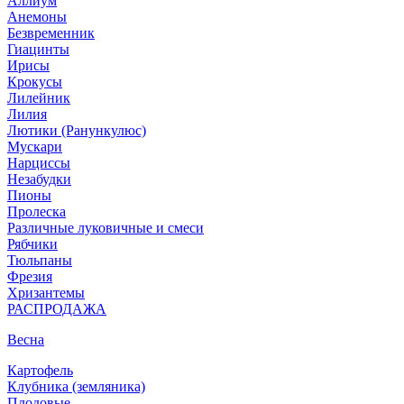
Аллиум
Анемоны
Безвременник
Гиацинты
Ирисы
Крокусы
Лилейник
Лилия
Лютики (Ранункулюс)
Мускари
Нарцисcы
Незабудки
Пионы
Пролеска
Различные луковичные и смеси
Рябчики
Тюльпаны
Фрезия
Хризантемы
РАСПРОДАЖА
Весна
Картофель
Клубника (земляника)
Плодовые