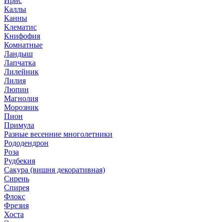
Ирис
Каллы
Канны
Клематис
Книфофия
Комнатные
Ландыш
Лапчатка
Лилейник
Лилия
Люпин
Магнолия
Морозник
Пион
Примула
Разные весенние многолетники
Рододендрон
Роза
Рудбекия
Сакура (вишня декоративная)
Сирень
Спирея
Флокс
Фрезия
Хоста