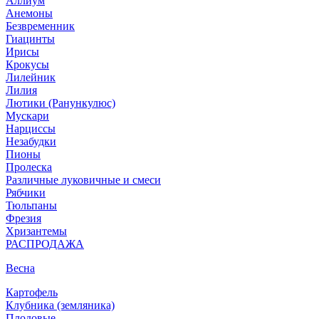
Аллиум
Анемоны
Безвременник
Гиацинты
Ирисы
Крокусы
Лилейник
Лилия
Лютики (Ранункулюс)
Мускари
Нарцисcы
Незабудки
Пионы
Пролеска
Различные луковичные и смеси
Рябчики
Тюльпаны
Фрезия
Хризантемы
РАСПРОДАЖА
Весна
Картофель
Клубника (земляника)
Плодовые