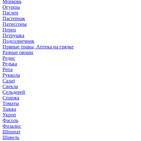
Морковь
Огурцы
Паслен
Пастернак
Патиссоны
Перец
Петрушка
Подсолнечник
Пряные травы, Аптека на грядке
Разные овощи
Редис
Редька
Репа
Руккола
Салат
Свекла
Сельдерей
Спаржа
Томаты
Тыква
Укроп
Фасоль
Физалис
Шпинат
Щавель