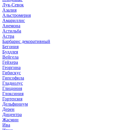
Лук-Севок
Азалия
Альстромерия
Амариллис
Анемона
Астильба
Астра
Барбарис декоративный
Бегония
Буддлея
Вейгела
Гейхера
Георгина
Гибискус
Гипсофила
Гладиолус
Глициния
Глоксиния
Гортензия
Дельфиниум
Дерен
Дицентра
Жасмин
Ива