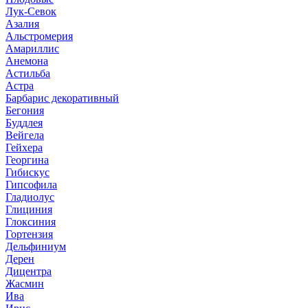
Лук-Севок
Азалия
Альстромерия
Амариллис
Анемона
Астильба
Астра
Барбарис декоративный
Бегония
Буддлея
Вейгела
Гейхера
Георгина
Гибискус
Гипсофила
Гладиолус
Глициния
Глоксиния
Гортензия
Дельфиниум
Дерен
Дицентра
Жасмин
Ива