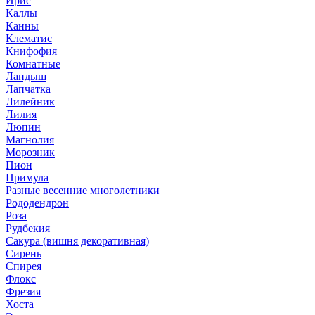
Ирис
Каллы
Канны
Клематис
Книфофия
Комнатные
Ландыш
Лапчатка
Лилейник
Лилия
Люпин
Магнолия
Морозник
Пион
Примула
Разные весенние многолетники
Рододендрон
Роза
Рудбекия
Сакура (вишня декоративная)
Сирень
Спирея
Флокс
Фрезия
Хоста