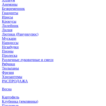
Аллиум
Анемоны
Безвременник
Гиацинты
Ирисы
Крокусы
Лилейник
Лилия
Лютики (Ранункулюс)
Мускари
Нарцисcы
Незабудки
Пионы
Пролеска
Различные луковичные и смеси
Рябчики
Тюльпаны
Фрезия
Хризантемы
РАСПРОДАЖА
Весна
Картофель
Клубника (земляника)
Плодовые