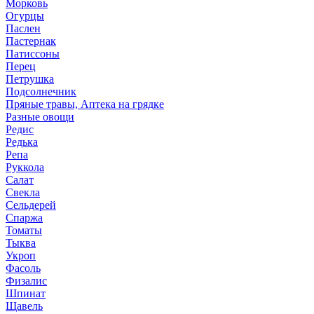
Морковь
Огурцы
Паслен
Пастернак
Патиссоны
Перец
Петрушка
Подсолнечник
Пряные травы, Аптека на грядке
Разные овощи
Редис
Редька
Репа
Руккола
Салат
Свекла
Сельдерей
Спаржа
Томаты
Тыква
Укроп
Фасоль
Физалис
Шпинат
Щавель