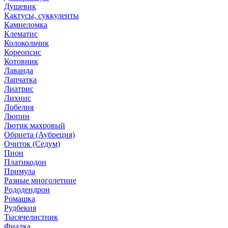
Душевик
Кактусы, суккуленты
Камнеломка
Клематис
Колокольчик
Кореопсис
Котовник
Лаванда
Лапчатка
Лиатрис
Лихнис
Лобелия
Люпин
Лютик махровый
Обриета (Аубреция)
Очиток (Седум)
Пион
Платикодон
Примула
Разные многолетние
Рододендрон
Ромашка
Рудбекия
Тысячелистник
Фиалка