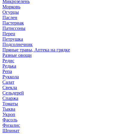
Микрозелень
Морковь
Огурцы
Паслен
Пастернак
Патиссоны
Перец
Петрушка
Подсолнечник
Пряные травы, Аптека на грядке
Разные овощи
Редис
Редька
Репа
Руккола
Салат
Свекла
Сельдерей
Спаржа
Томаты
Тыква
Укроп
Фасоль
Физалис
Шпинат