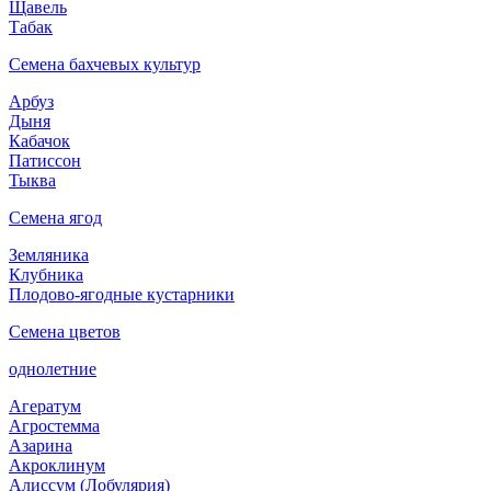
Щавель
Табак
Семена бахчевых культур
Арбуз
Дыня
Кабачок
Патиссон
Тыква
Семена ягод
Земляника
Клубника
Плодово-ягодные кустарники
Семена цветов
однолетние
Агератум
Агростемма
Азарина
Акроклинум
Алиссум (Лобулярия)