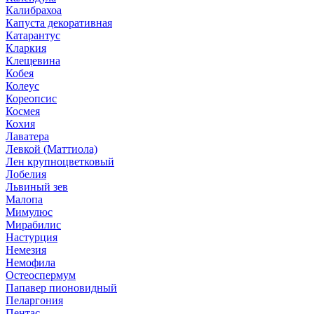
Калибрахоа
Капуста декоративная
Катарантус
Кларкия
Клещевина
Кобея
Колеус
Кореопсис
Космея
Кохия
Лаватера
Левкой (Маттиола)
Лен крупноцветковый
Лобелия
Львиный зев
Малопа
Мимулюс
Мирабилис
Настурция
Немезия
Немофила
Остеоспермум
Папавер пионовидный
Пеларгония
Пентас