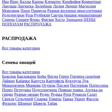
Ива
Ирис
Каллы
Канны
Клематис
Книфофия
Комнатные
Ландыш
Лапчатка
Лилейник
Лилия
Люпин
Магнолия
Морозник
Пион
Примула
Разные весенние многолетники
Рододендрон
Роза
Рудбекия
Сакура (вишня декоративная)
Сирень
Спирея
Флокс
Фрезия
Хоста
Эхинацея
ЦЕНЫ
ПОПОЛАМ
РАСПРОДАЖА
РАСПРОДАЖА
Все товары категории
Семена овощей
Все товары категории
Базилик
Баклажаны
Бобы
Вигна
Горох
Горчица салатная
Дайкон
Кабачки
Капуста
Картофель
Кукуруза
Лук
Микрозелень
Морковь
Огурцы
Паслен
Пастернак
Патиссоны
Перец
Петрушка
Подсолнечник
Пряные травы, Аптека на
грядке
Разные овощи
Редис
Редька
Репа
Руккола
Салат
Свекла
Сельдерей
Спаржа
Томаты
Тыква
Укроп
Фасоль
Физалис
Шпинат
Щавель
Табак