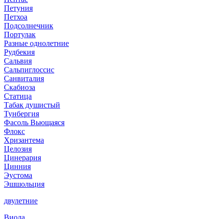
Петуния
Петхоа
Подсолнечник
Портулак
Разные однолетние
Рудбекия
Сальвия
Сальпиглоссис
Санвиталия
Скабиоза
Статица
Табак душистый
Тунбергия
Фасоль Вьющаяся
Флокс
Хризантема
Целозия
Цинерария
Цинния
Эустома
Эшшольция
двулетние
Виола