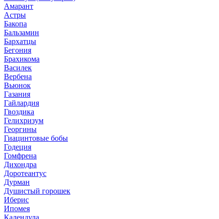
Амарант
Астры
Бакопа
Бальзамин
Бархатцы
Бегония
Брахикома
Василек
Вербена
Вьюнок
Газания
Гайлардия
Гвоздика
Гелихризум
Георгины
Гиацинтовые бобы
Годеция
Гомфрена
Дихондра
Доротеантус
Дурман
Душистый горошек
Иберис
Ипомея
Календула