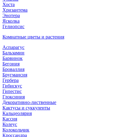
Хоста
Хризантема
Энотера
Ясколка
Гелиопсис
Комнатные цветы и растения
Аспарагус
Бальзамин
Барвинок
Бегония
Броваллия
Бругмансия
Гербера
Гибискус
Гипестис
Глоксиния
Декоративно-лиственные
Кактусы и суккуленты
Кальцеолярия
Кассия
Колеус
Колокольчик
Кроссандра