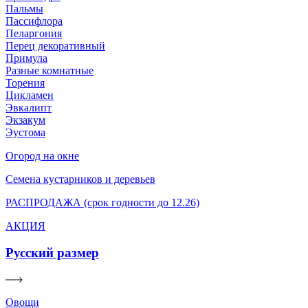
Пальмы
Пассифлора
Пеларгония
Перец декоративный
Примула
Разные комнатные
Торения
Цикламен
Эвкалипт
Экзакум
Эустома
Огород на окне
Семена кустарников и деревьев
РАСПРОДАЖА (срок годности до 12.26)
АКЦИЯ
Русский размер
Овощи