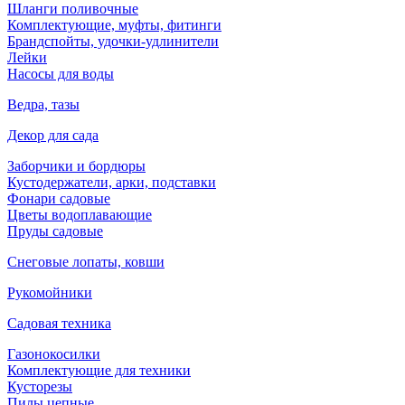
Шланги поливочные
Комплектующие, муфты, фитинги
Брандспойты, удочки-удлинители
Лейки
Насосы для воды
Ведра, тазы
Декор для сада
Заборчики и бордюры
Кустодержатели, арки, подставки
Фонари садовые
Цветы водоплавающие
Пруды садовые
Снеговые лопаты, ковши
Рукомойники
Садовая техника
Газонокосилки
Комплектующие для техники
Кусторезы
Пилы цепные