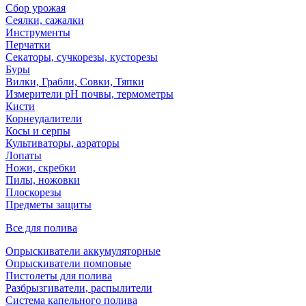
Сбор урожая
Сеялки, сажалки
Инструменты
Перчатки
Секаторы, сучкорезы, кусторезы
Буры
Вилки, Грабли, Совки, Тяпки
Измерители pH почвы, термометры
Кисти
Корнеудалители
Косы и серпы
Культиваторы, аэраторы
Лопаты
Ножи, скребки
Пилы, ножовки
Плоскорезы
Предметы защиты
Все для полива
Опрыскиватели аккумуляторные
Опрыскиватели помповые
Пистолеты для полива
Разбрызгиватели, распылители
Система капельного полива