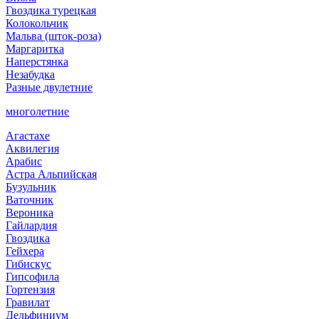
Гвоздика турецкая
Колокольчик
Мальва (шток-роза)
Маргаритка
Наперстянка
Незабудка
Разные двулетние
многолетние
Агастахе
Аквилегия
Арабис
Астра Альпийская
Бузульник
Ваточник
Вероника
Гайлардия
Гвоздика
Гейхера
Гибискус
Гипсофила
Гортензия
Гравилат
Дельфиниум