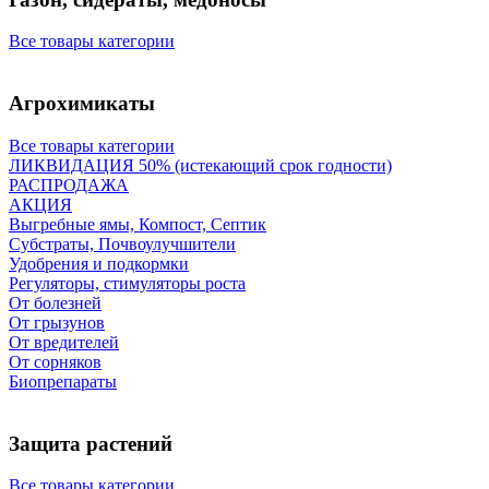
Все товары категории
Агрохимикаты
Все товары категории
ЛИКВИДАЦИЯ 50% (истекающий срок годности)
РАСПРОДАЖА
АКЦИЯ
Выгребные ямы, Компост, Септик
Субстраты, Почвоулучшители
Удобрения и подкормки
Регуляторы, стимуляторы роста
От болезней
От грызунов
От вредителей
От сорняков
Биопрепараты
Защита растений
Все товары категории