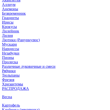
Аквилегия
Аллиум
Анемоны
Безвременник
Гиацинты
Ирисы
Крокусы
Лилейник
Лилия
Лютики (Ранункулюс)
Мускари
Нарцисcы
Незабудки
Пионы
Пролеска
Различные луковичные и смеси
Рябчики
Тюльпаны
Фрезия
Хризантемы
РАСПРОДАЖА
Весна
Картофель
Клубника (земляника)