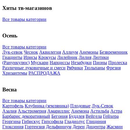
Хиты тв-магазинов
Все товары категории
Осень
Все товары категории
Лук-севок
Чеснок
Аквилегия
Аллиум
Анемоны
Безвременник
Гиацинты
Ирисы
Крокусы
Лилейник
Лилия
Лютики
(Ранункулюс)
Мускари
Нарцисcы
Незабудки
Пионы
Пролеска
Различные луковичные и смеси
Рябчики
Тюльпаны
Фрезия
Хризантемы
РАСПРОДАЖА
Весна
Все товары категории
Картофель
Клубника (земляника)
Плодовые
Лук-Севок
Азалия
Альстромерия
Амариллис
Анемона
Астильба
Астра
Барбарис декоративный
Бегония
Буддлея
Вейгела
Гейхера
Георгина
Гибискус
Гипсофила
Гладиолус
Глициния
Глоксиния
Гортензия
Дельфиниум
Дерен
Дицентра
Жасмин