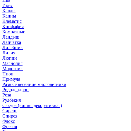
Ива
Ирис
Каллы
Канны
Клематис
Книфофия
Комнатные
Ландыш
Лапчатка
Лилейник
Лилия
Люпин
Магнолия
Морозник
Пион
Примула
Разные весенние многолетники
Рододендрон
Роза
Рудбекия
Сакура (вишня декоративная)
Сирень
Спирея
Флокс
Фрезия