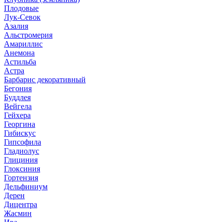
Плодовые
Лук-Севок
Азалия
Альстромерия
Амариллис
Анемона
Астильба
Астра
Барбарис декоративный
Бегония
Буддлея
Вейгела
Гейхера
Георгина
Гибискус
Гипсофила
Гладиолус
Глициния
Глоксиния
Гортензия
Дельфиниум
Дерен
Дицентра
Жасмин