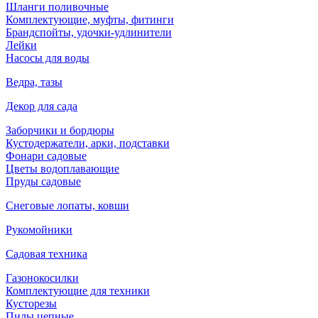
Шланги поливочные
Комплектующие, муфты, фитинги
Брандспойты, удочки-удлинители
Лейки
Насосы для воды
Ведра, тазы
Декор для сада
Заборчики и бордюры
Кустодержатели, арки, подставки
Фонари садовые
Цветы водоплавающие
Пруды садовые
Снеговые лопаты, ковши
Рукомойники
Садовая техника
Газонокосилки
Комплектующие для техники
Кусторезы
Пилы цепные