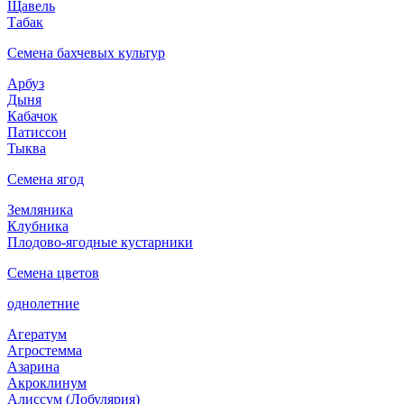
Щавель
Табак
Семена бахчевых культур
Арбуз
Дыня
Кабачок
Патиссон
Тыква
Семена ягод
Земляника
Клубника
Плодово-ягодные кустарники
Семена цветов
однолетние
Агератум
Агростемма
Азарина
Акроклинум
Алиссум (Лобулярия)