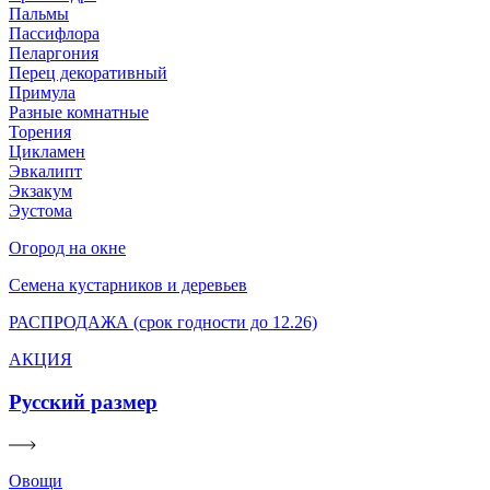
Пальмы
Пассифлора
Пеларгония
Перец декоративный
Примула
Разные комнатные
Торения
Цикламен
Эвкалипт
Экзакум
Эустома
Огород на окне
Семена кустарников и деревьев
РАСПРОДАЖА (срок годности до 12.26)
АКЦИЯ
Русский размер
Овощи