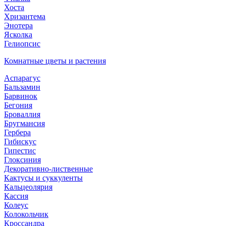
Хоста
Хризантема
Энотера
Ясколка
Гелиопсис
Комнатные цветы и растения
Аспарагус
Бальзамин
Барвинок
Бегония
Броваллия
Бругмансия
Гербера
Гибискус
Гипестис
Глоксиния
Декоративно-лиственные
Кактусы и суккуленты
Кальцеолярия
Кассия
Колеус
Колокольчик
Кроссандра