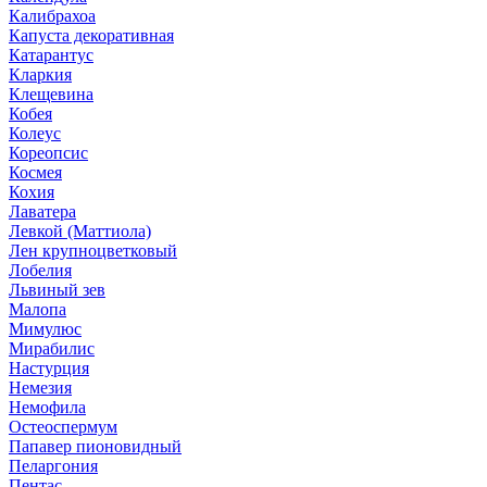
Калибрахоа
Капуста декоративная
Катарантус
Кларкия
Клещевина
Кобея
Колеус
Кореопсис
Космея
Кохия
Лаватера
Левкой (Маттиола)
Лен крупноцветковый
Лобелия
Львиный зев
Малопа
Мимулюс
Мирабилис
Настурция
Немезия
Немофила
Остеоспермум
Папавер пионовидный
Пеларгония
Пентас