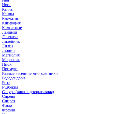
Ива
Ирис
Каллы
Канны
Клематис
Книфофия
Комнатные
Ландыш
Лапчатка
Лилейник
Лилия
Люпин
Магнолия
Морозник
Пион
Примула
Разные весенние многолетники
Рододендрон
Роза
Рудбекия
Сакура (вишня декоративная)
Сирень
Спирея
Флокс
Фрезия