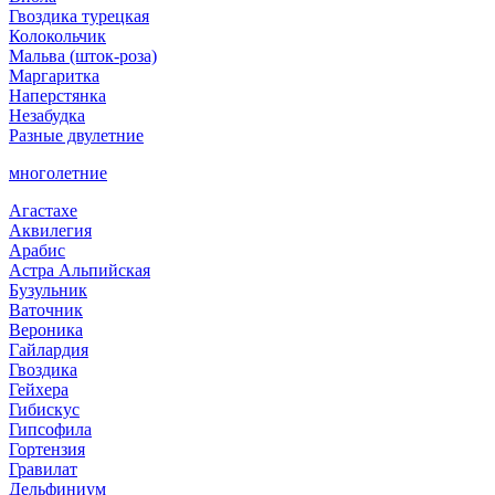
Гвоздика турецкая
Колокольчик
Мальва (шток-роза)
Маргаритка
Наперстянка
Незабудка
Разные двулетние
многолетние
Агастахе
Аквилегия
Арабис
Астра Альпийская
Бузульник
Ваточник
Вероника
Гайлардия
Гвоздика
Гейхера
Гибискус
Гипсофила
Гортензия
Гравилат
Дельфиниум