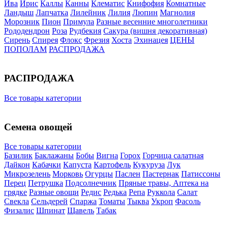
Ива
Ирис
Каллы
Канны
Клематис
Книфофия
Комнатные
Ландыш
Лапчатка
Лилейник
Лилия
Люпин
Магнолия
Морозник
Пион
Примула
Разные весенние многолетники
Рододендрон
Роза
Рудбекия
Сакура (вишня декоративная)
Сирень
Спирея
Флокс
Фрезия
Хоста
Эхинацея
ЦЕНЫ
ПОПОЛАМ
РАСПРОДАЖА
РАСПРОДАЖА
Все товары категории
Семена овощей
Все товары категории
Базилик
Баклажаны
Бобы
Вигна
Горох
Горчица салатная
Дайкон
Кабачки
Капуста
Картофель
Кукуруза
Лук
Микрозелень
Морковь
Огурцы
Паслен
Пастернак
Патиссоны
Перец
Петрушка
Подсолнечник
Пряные травы, Аптека на
грядке
Разные овощи
Редис
Редька
Репа
Руккола
Салат
Свекла
Сельдерей
Спаржа
Томаты
Тыква
Укроп
Фасоль
Физалис
Шпинат
Щавель
Табак