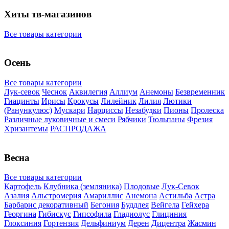
Хиты тв-магазинов
Все товары категории
Осень
Все товары категории
Лук-севок
Чеснок
Аквилегия
Аллиум
Анемоны
Безвременник
Гиацинты
Ирисы
Крокусы
Лилейник
Лилия
Лютики
(Ранункулюс)
Мускари
Нарцисcы
Незабудки
Пионы
Пролеска
Различные луковичные и смеси
Рябчики
Тюльпаны
Фрезия
Хризантемы
РАСПРОДАЖА
Весна
Все товары категории
Картофель
Клубника (земляника)
Плодовые
Лук-Севок
Азалия
Альстромерия
Амариллис
Анемона
Астильба
Астра
Барбарис декоративный
Бегония
Буддлея
Вейгела
Гейхера
Георгина
Гибискус
Гипсофила
Гладиолус
Глициния
Глоксиния
Гортензия
Дельфиниум
Дерен
Дицентра
Жасмин