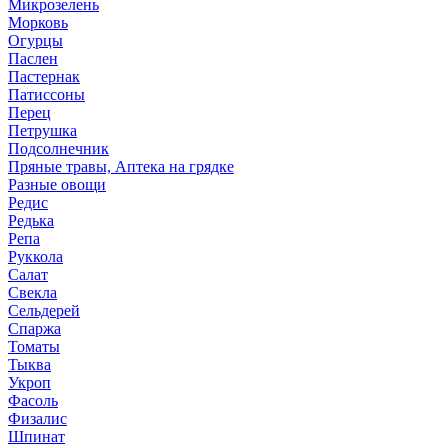
Микрозелень
Морковь
Огурцы
Паслен
Пастернак
Патиссоны
Перец
Петрушка
Подсолнечник
Пряные травы, Аптека на грядке
Разные овощи
Редис
Редька
Репа
Руккола
Салат
Свекла
Сельдерей
Спаржа
Томаты
Тыква
Укроп
Фасоль
Физалис
Шпинат