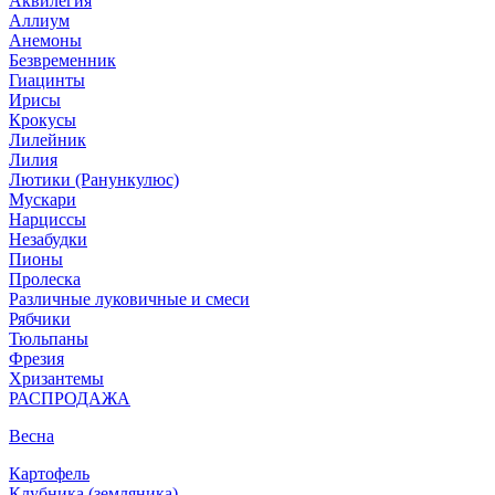
Аквилегия
Аллиум
Анемоны
Безвременник
Гиацинты
Ирисы
Крокусы
Лилейник
Лилия
Лютики (Ранункулюс)
Мускари
Нарцисcы
Незабудки
Пионы
Пролеска
Различные луковичные и смеси
Рябчики
Тюльпаны
Фрезия
Хризантемы
РАСПРОДАЖА
Весна
Картофель
Клубника (земляника)