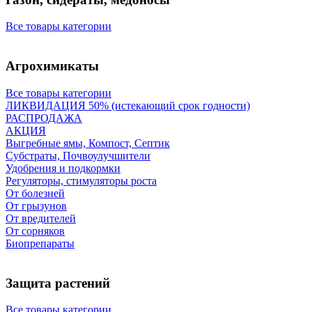
Все товары категории
Агрохимикаты
Все товары категории
ЛИКВИДАЦИЯ 50% (истекающий срок годности)
РАСПРОДАЖА
АКЦИЯ
Выгребные ямы, Компост, Септик
Субстраты, Почвоулучшители
Удобрения и подкормки
Регуляторы, стимуляторы роста
От болезней
От грызунов
От вредителей
От сорняков
Биопрепараты
Защита растений
Все товары категории