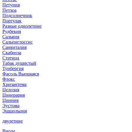
Петуния
Петхоа
Подсолнечник
Портулак
Разные однолетние
Рудбекия
Сальвия
Сальпиглоссис
Санвиталия
Скабиоза
Статица
Табак душистый
Тунбергия
Фасоль Вьющаяся
Флокс
Хризантема
Целозия
Цинерария
Цинния
Эустома
Эшшольция
двулетние
Виола