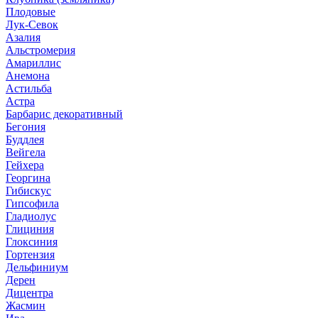
Плодовые
Лук-Севок
Азалия
Альстромерия
Амариллис
Анемона
Астильба
Астра
Барбарис декоративный
Бегония
Буддлея
Вейгела
Гейхера
Георгина
Гибискус
Гипсофила
Гладиолус
Глициния
Глоксиния
Гортензия
Дельфиниум
Дерен
Дицентра
Жасмин