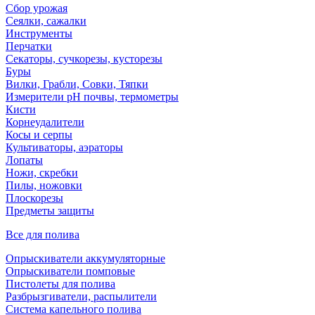
Сбор урожая
Сеялки, сажалки
Инструменты
Перчатки
Секаторы, сучкорезы, кусторезы
Буры
Вилки, Грабли, Совки, Тяпки
Измерители pH почвы, термометры
Кисти
Корнеудалители
Косы и серпы
Культиваторы, аэраторы
Лопаты
Ножи, скребки
Пилы, ножовки
Плоскорезы
Предметы защиты
Все для полива
Опрыскиватели аккумуляторные
Опрыскиватели помповые
Пистолеты для полива
Разбрызгиватели, распылители
Система капельного полива