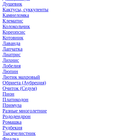
Душевик
Кактусы, суккуленты
Камнеломка
Клематис
Колокольчик
Кореопсис
Котовник
Лаванда
Лапчатка
Лиатрис
Лихнис
Лобелия
Люпин
Лютик махровый
Обриета (Аубреция)
Очиток (Седум)
Пион
Платикодон
Примула
Разные многолетние
Рододендрон
Ромашка
Рудбекия
Тысячелистник
Фиалка