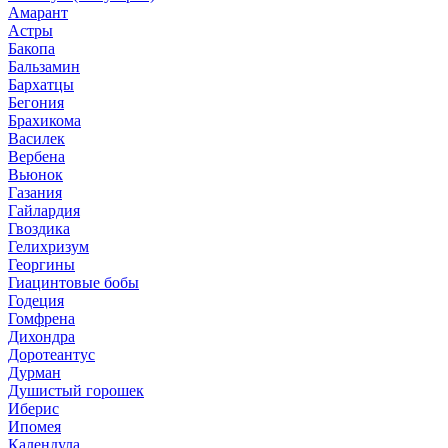
Амарант
Астры
Бакопа
Бальзамин
Бархатцы
Бегония
Брахикома
Василек
Вербена
Вьюнок
Газания
Гайлардия
Гвоздика
Гелихризум
Георгины
Гиацинтовые бобы
Годеция
Гомфрена
Дихондра
Доротеантус
Дурман
Душистый горошек
Иберис
Ипомея
Календула