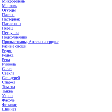
Микрозелень
Морковь
Огурцы
Паслен
Пастернак
Патиссоны
Перец
Петрушка
Подсолнечник
Пряные травы, Аптека на грядке
Разные овощи
Редис
Редька
Репа
Руккола
Салат
Свекла
Сельдерей
Спаржа
Томаты
Тыква
Укроп
Фасоль
Физалис
Шпинат