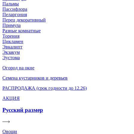
Пальмы
Пассифлора
Пеларгония
Перец декоративный
Примула
Разные комнатные
Торения
Цикламен
Эвкалипт
Экзакум
Эустома
Огород на окне
Семена кустарников и деревьев
РАСПРОДАЖА (срок годности до 12.26)
АКЦИЯ
Русский размер
Овощи