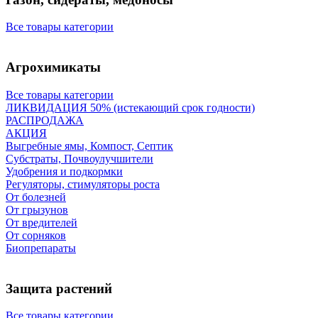
Все товары категории
Агрохимикаты
Все товары категории
ЛИКВИДАЦИЯ 50% (истекающий срок годности)
РАСПРОДАЖА
АКЦИЯ
Выгребные ямы, Компост, Септик
Субстраты, Почвоулучшители
Удобрения и подкормки
Регуляторы, стимуляторы роста
От болезней
От грызунов
От вредителей
От сорняков
Биопрепараты
Защита растений
Все товары категории