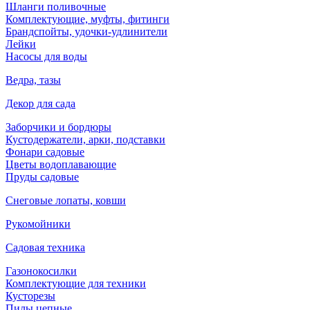
Шланги поливочные
Комплектующие, муфты, фитинги
Брандспойты, удочки-удлинители
Лейки
Насосы для воды
Ведра, тазы
Декор для сада
Заборчики и бордюры
Кустодержатели, арки, подставки
Фонари садовые
Цветы водоплавающие
Пруды садовые
Снеговые лопаты, ковши
Рукомойники
Садовая техника
Газонокосилки
Комплектующие для техники
Кусторезы
Пилы цепные