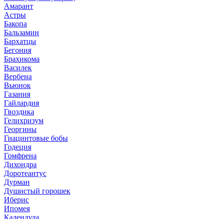
Амарант
Астры
Бакопа
Бальзамин
Бархатцы
Бегония
Брахикома
Василек
Вербена
Вьюнок
Газания
Гайлардия
Гвоздика
Гелихризум
Георгины
Гиацинтовые бобы
Годеция
Гомфрена
Дихондра
Доротеантус
Дурман
Душистый горошек
Иберис
Ипомея
Календула