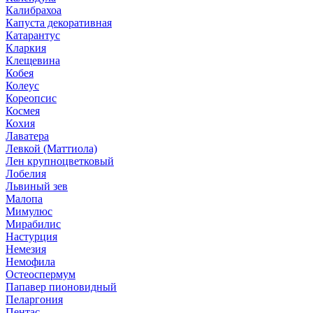
Калибрахоа
Капуста декоративная
Катарантус
Кларкия
Клещевина
Кобея
Колеус
Кореопсис
Космея
Кохия
Лаватера
Левкой (Маттиола)
Лен крупноцветковый
Лобелия
Львиный зев
Малопа
Мимулюс
Мирабилис
Настурция
Немезия
Немофила
Остеоспермум
Папавер пионовидный
Пеларгония
Пентас