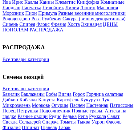
Ива
Ирис
Каллы
Канны
Клематис
Книфофия
Комнатные
Ландыш
Лапчатка
Лилейник
Лилия
Люпин
Магнолия
Морозник
Пион
Примула
Разные весенние многолетники
Рододендрон
Роза
Рудбекия
Сакура (вишня декоративная)
Сирень
Спирея
Флокс
Фрезия
Хоста
Эхинацея
ЦЕНЫ
ПОПОЛАМ
РАСПРОДАЖА
РАСПРОДАЖА
Все товары категории
Семена овощей
Все товары категории
Базилик
Баклажаны
Бобы
Вигна
Горох
Горчица салатная
Дайкон
Кабачки
Капуста
Картофель
Кукуруза
Лук
Микрозелень
Морковь
Огурцы
Паслен
Пастернак
Патиссоны
Перец
Петрушка
Подсолнечник
Пряные травы, Аптека на
грядке
Разные овощи
Редис
Редька
Репа
Руккола
Салат
Свекла
Сельдерей
Спаржа
Томаты
Тыква
Укроп
Фасоль
Физалис
Шпинат
Щавель
Табак