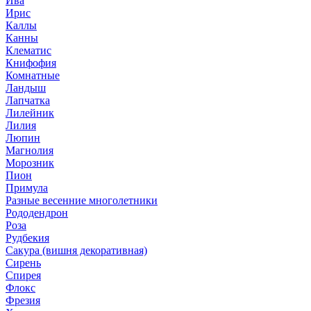
Ива
Ирис
Каллы
Канны
Клематис
Книфофия
Комнатные
Ландыш
Лапчатка
Лилейник
Лилия
Люпин
Магнолия
Морозник
Пион
Примула
Разные весенние многолетники
Рододендрон
Роза
Рудбекия
Сакура (вишня декоративная)
Сирень
Спирея
Флокс
Фрезия