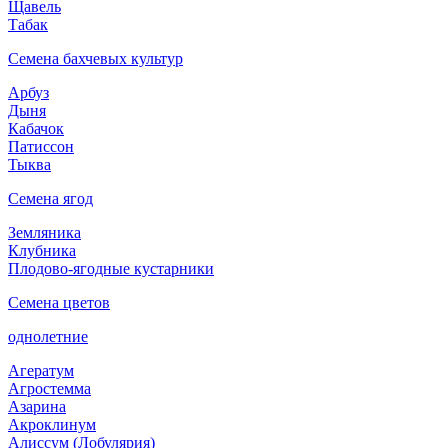
Щавель
Табак
Семена бахчевых культур
Арбуз
Дыня
Кабачок
Патиссон
Тыква
Семена ягод
Земляника
Клубника
Плодово-ягодные кустарники
Семена цветов
однолетние
Агератум
Агростемма
Азарина
Акроклинум
Алиссум (Лобулярия)