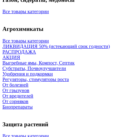
Все товары категории
Агрохимикаты
Все товары категории
ЛИКВИДАЦИЯ 50% (истекающий срок годности)
РАСПРОДАЖА
АКЦИЯ
Выгребные ямы, Компост, Септик
Субстраты, Почвоулучшители
Удобрения и подкормки
Регуляторы, стимуляторы роста
От болезней
От грызунов
От вредителей
От сорняков
Биопрепараты
Защита растений
Все товары категории