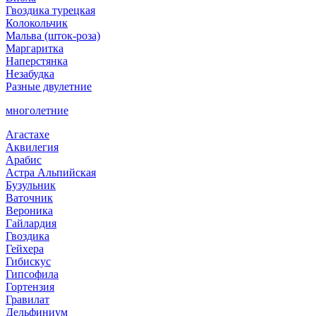
Гвоздика турецкая
Колокольчик
Мальва (шток-роза)
Маргаритка
Наперстянка
Незабудка
Разные двулетние
многолетние
Агастахе
Аквилегия
Арабис
Астра Альпийская
Бузульник
Ваточник
Вероника
Гайлардия
Гвоздика
Гейхера
Гибискус
Гипсофила
Гортензия
Гравилат
Дельфиниум