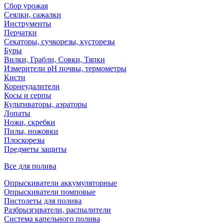
Сбор урожая
Сеялки, сажалки
Инструменты
Перчатки
Секаторы, сучкорезы, кусторезы
Буры
Вилки, Грабли, Совки, Тяпки
Измерители pH почвы, термометры
Кисти
Корнеудалители
Косы и серпы
Культиваторы, аэраторы
Лопаты
Ножи, скребки
Пилы, ножовки
Плоскорезы
Предметы защиты
Все для полива
Опрыскиватели аккумуляторные
Опрыскиватели помповые
Пистолеты для полива
Разбрызгиватели, распылители
Система капельного полива