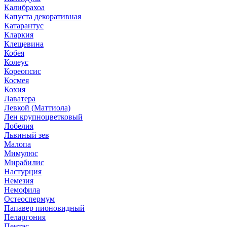
Калибрахоа
Капуста декоративная
Катарантус
Кларкия
Клещевина
Кобея
Колеус
Кореопсис
Космея
Кохия
Лаватера
Левкой (Маттиола)
Лен крупноцветковый
Лобелия
Львиный зев
Малопа
Мимулюс
Мирабилис
Настурция
Немезия
Немофила
Остеоспермум
Папавер пионовидный
Пеларгония
Пентас