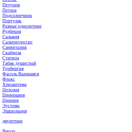
Петуния
Петхоа
Подсолнечник
Портулак
Разные однолетние
Рудбекия
Сальвия
Сальпиглоссис
Санвиталия
Скабиоза
Статица
Табак душистый
Тунбергия
Фасоль Вьющаяся
Флокс
Хризантема
Целозия
Цинерария
Цинния
Эустома
Эшшольция
двулетние
Виола