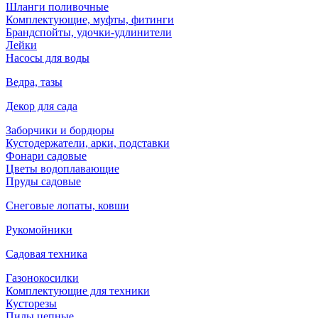
Шланги поливочные
Комплектующие, муфты, фитинги
Брандспойты, удочки-удлинители
Лейки
Насосы для воды
Ведра, тазы
Декор для сада
Заборчики и бордюры
Кустодержатели, арки, подставки
Фонари садовые
Цветы водоплавающие
Пруды садовые
Снеговые лопаты, ковши
Рукомойники
Садовая техника
Газонокосилки
Комплектующие для техники
Кусторезы
Пилы цепные