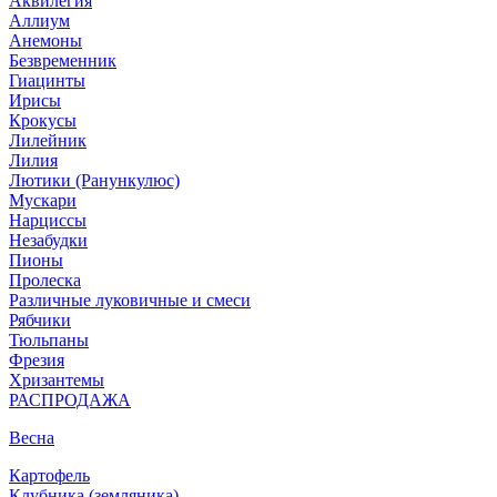
Аквилегия
Аллиум
Анемоны
Безвременник
Гиацинты
Ирисы
Крокусы
Лилейник
Лилия
Лютики (Ранункулюс)
Мускари
Нарцисcы
Незабудки
Пионы
Пролеска
Различные луковичные и смеси
Рябчики
Тюльпаны
Фрезия
Хризантемы
РАСПРОДАЖА
Весна
Картофель
Клубника (земляника)