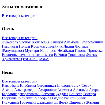
Хиты тв-магазинов
Все товары категории
Осень
Все товары категории
Лук-севок
Чеснок
Аквилегия
Аллиум
Анемоны
Безвременник
Гиацинты
Ирисы
Крокусы
Лилейник
Лилия
Лютики
(Ранункулюс)
Мускари
Нарцисcы
Незабудки
Пионы
Пролеска
Различные луковичные и смеси
Рябчики
Тюльпаны
Фрезия
Хризантемы
РАСПРОДАЖА
Весна
Все товары категории
Картофель
Клубника (земляника)
Плодовые
Лук-Севок
Азалия
Альстромерия
Амариллис
Анемона
Астильба
Астра
Барбарис декоративный
Бегония
Буддлея
Вейгела
Гейхера
Георгина
Гибискус
Гипсофила
Гладиолус
Глициния
Глоксиния
Гортензия
Дельфиниум
Дерен
Дицентра
Жасмин