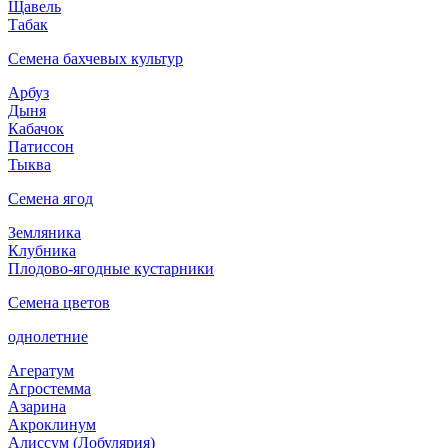
Щавель
Табак
Семена бахчевых культур
Арбуз
Дыня
Кабачок
Патиссон
Тыква
Семена ягод
Земляника
Клубника
Плодово-ягодные кустарники
Семена цветов
однолетние
Агератум
Агростемма
Азарина
Акроклинум
Алиссум (Лобулярия)