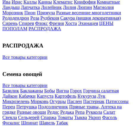
Ива
Ирис
Каллы
Канны
Клематис
Книфофия
Комнатные
Ландыш
Лапчатка
Лилейник
Лилия
Люпин
Магнолия
Морозник
Пион
Примула
Разные весенние многолетники
Рододендрон
Роза
Рудбекия
Сакура (вишня декоративная)
Сирень
Спирея
Флокс
Фрезия
Хоста
Эхинацея
ЦЕНЫ
ПОПОЛАМ
РАСПРОДАЖА
РАСПРОДАЖА
Все товары категории
Семена овощей
Все товары категории
Базилик
Баклажаны
Бобы
Вигна
Горох
Горчица салатная
Дайкон
Кабачки
Капуста
Картофель
Кукуруза
Лук
Микрозелень
Морковь
Огурцы
Паслен
Пастернак
Патиссоны
Перец
Петрушка
Подсолнечник
Пряные травы, Аптека на
грядке
Разные овощи
Редис
Редька
Репа
Руккола
Салат
Свекла
Сельдерей
Спаржа
Томаты
Тыква
Укроп
Фасоль
Физалис
Шпинат
Щавель
Табак