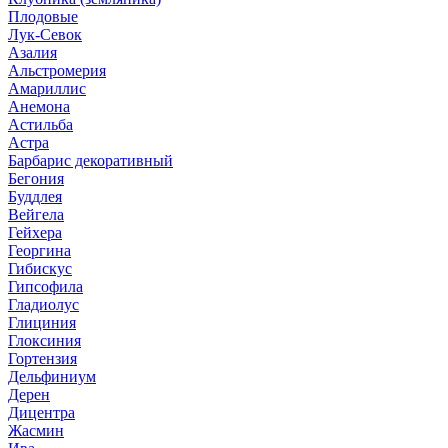
Плодовые
Лук-Севок
Азалия
Альстромерия
Амариллис
Анемона
Астильба
Астра
Барбарис декоративный
Бегония
Буддлея
Вейгела
Гейхера
Георгина
Гибискус
Гипсофила
Гладиолус
Глициния
Глоксиния
Гортензия
Дельфиниум
Дерен
Дицентра
Жасмин