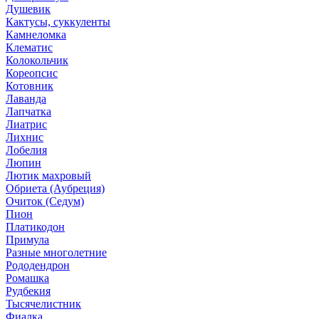
Душевик
Кактусы, суккуленты
Камнеломка
Клематис
Колокольчик
Кореопсис
Котовник
Лаванда
Лапчатка
Лиатрис
Лихнис
Лобелия
Люпин
Лютик махровый
Обриета (Аубреция)
Очиток (Седум)
Пион
Платикодон
Примула
Разные многолетние
Рододендрон
Ромашка
Рудбекия
Тысячелистник
Фиалка