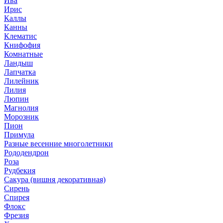
Ива
Ирис
Каллы
Канны
Клематис
Книфофия
Комнатные
Ландыш
Лапчатка
Лилейник
Лилия
Люпин
Магнолия
Морозник
Пион
Примула
Разные весенние многолетники
Рододендрон
Роза
Рудбекия
Сакура (вишня декоративная)
Сирень
Спирея
Флокс
Фрезия