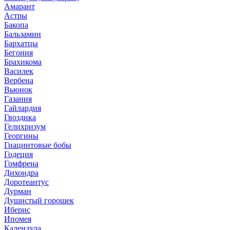
Амарант
Астры
Бакопа
Бальзамин
Бархатцы
Бегония
Брахикома
Василек
Вербена
Вьюнок
Газания
Гайлардия
Гвоздика
Гелихризум
Георгины
Гиацинтовые бобы
Годеция
Гомфрена
Дихондра
Доротеантус
Дурман
Душистый горошек
Иберис
Ипомея
Календула