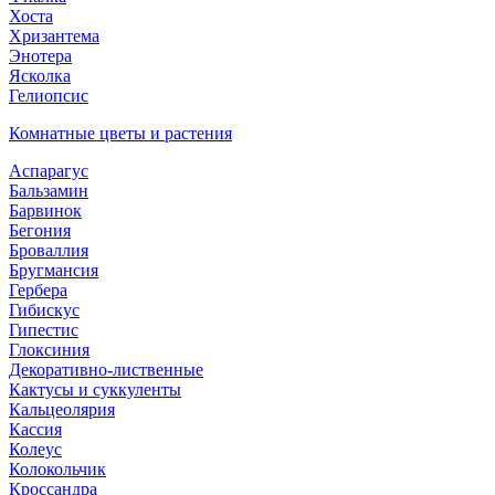
Хоста
Хризантема
Энотера
Ясколка
Гелиопсис
Комнатные цветы и растения
Аспарагус
Бальзамин
Барвинок
Бегония
Броваллия
Бругмансия
Гербера
Гибискус
Гипестис
Глоксиния
Декоративно-лиственные
Кактусы и суккуленты
Кальцеолярия
Кассия
Колеус
Колокольчик
Кроссандра