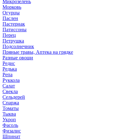
Микрозелень
Морковь
Огурцы
Паслен
Пастернак
Патиссоны
Перец
Петрушка
Подсолнечник
Пряные травы, Аптека на грядке
Разные овощи
Редис
Редька
Репа
Руккола
Салат
Свекла
Сельдерей
Спаржа
Томаты
Тыква
Укроп
Фасоль
Физалис
Шпинат