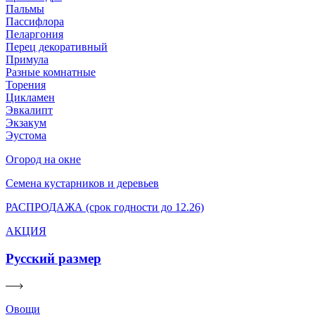
Пальмы
Пассифлора
Пеларгония
Перец декоративный
Примула
Разные комнатные
Торения
Цикламен
Эвкалипт
Экзакум
Эустома
Огород на окне
Семена кустарников и деревьев
РАСПРОДАЖА (срок годности до 12.26)
АКЦИЯ
Русский размер
Овощи