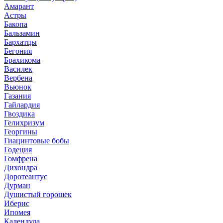
Амарант
Астры
Бакопа
Бальзамин
Бархатцы
Бегония
Брахикома
Василек
Вербена
Вьюнок
Газания
Гайлардия
Гвоздика
Гелихризум
Георгины
Гиацинтовые бобы
Годеция
Гомфрена
Дихондра
Доротеантус
Дурман
Душистый горошек
Иберис
Ипомея
Календула