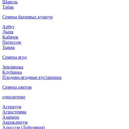
Щавель
Табак
Семена бахчевых культур
Арбуз
Дыня
Кабачок
Патиссон
Тыква
Семена ягод
Земляника
Клубника
Плодово-ягодные кустарники
Семена цветов
однолетние
Агератум
Агростемма
Азарина
Акроклинум
Алиссум (Лобулярия)