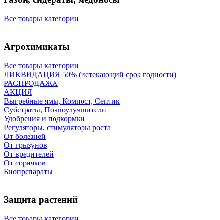
Все товары категории
Агрохимикаты
Все товары категории
ЛИКВИДАЦИЯ 50% (истекающий срок годности)
РАСПРОДАЖА
АКЦИЯ
Выгребные ямы, Компост, Септик
Субстраты, Почвоулучшители
Удобрения и подкормки
Регуляторы, стимуляторы роста
От болезней
От грызунов
От вредителей
От сорняков
Биопрепараты
Защита растений
Все товары категории