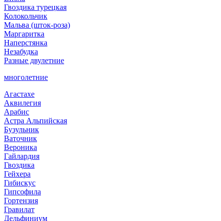
Гвоздика турецкая
Колокольчик
Мальва (шток-роза)
Маргаритка
Наперстянка
Незабудка
Разные двулетние
многолетние
Агастахе
Аквилегия
Арабис
Астра Альпийская
Бузульник
Ваточник
Вероника
Гайлардия
Гвоздика
Гейхера
Гибискус
Гипсофила
Гортензия
Гравилат
Дельфиниум