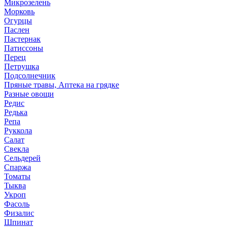
Микрозелень
Морковь
Огурцы
Паслен
Пастернак
Патиссоны
Перец
Петрушка
Подсолнечник
Пряные травы, Аптека на грядке
Разные овощи
Редис
Редька
Репа
Руккола
Салат
Свекла
Сельдерей
Спаржа
Томаты
Тыква
Укроп
Фасоль
Физалис
Шпинат