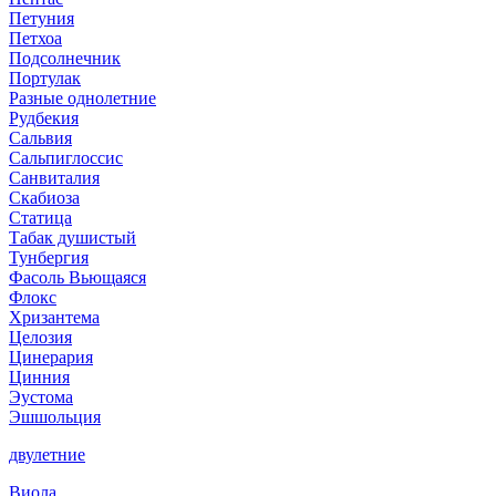
Петуния
Петхоа
Подсолнечник
Портулак
Разные однолетние
Рудбекия
Сальвия
Сальпиглоссис
Санвиталия
Скабиоза
Статица
Табак душистый
Тунбергия
Фасоль Вьющаяся
Флокс
Хризантема
Целозия
Цинерария
Цинния
Эустома
Эшшольция
двулетние
Виола