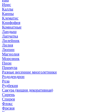
Ива
Ирис
Каллы
Канны
Клематис
Книфофия
Комнатные
Ландыш
Лапчатка
Лилейник
Лилия
Люпин
Магнолия
Морозник
Пион
Примула
Разные весенние многолетники
Рододендрон
Роза
Рудбекия
Сакура (вишня декоративная)
Сирень
Спирея
Флокс
Фрезия