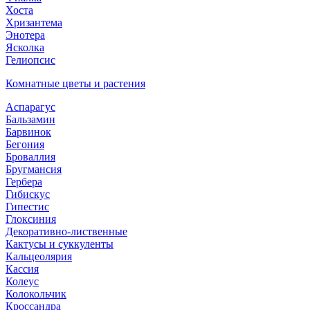
Хоста
Хризантема
Энотера
Ясколка
Гелиопсис
Комнатные цветы и растения
Аспарагус
Бальзамин
Барвинок
Бегония
Броваллия
Бругмансия
Гербера
Гибискус
Гипестис
Глоксиния
Декоративно-лиственные
Кактусы и суккуленты
Кальцеолярия
Кассия
Колеус
Колокольчик
Кроссандра