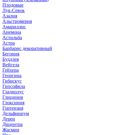
Плодовые
Лук-Севок
Азалия
Альстромерия
Амариллис
Анемона
Астильба
Астра
Барбарис декоративный
Бегония
Буддлея
Вейгела
Гейхера
Георгина
Гибискус
Гипсофила
Гладиолус
Глициния
Глоксиния
Гортензия
Дельфиниум
Дерен
Дицентра
Жасмин