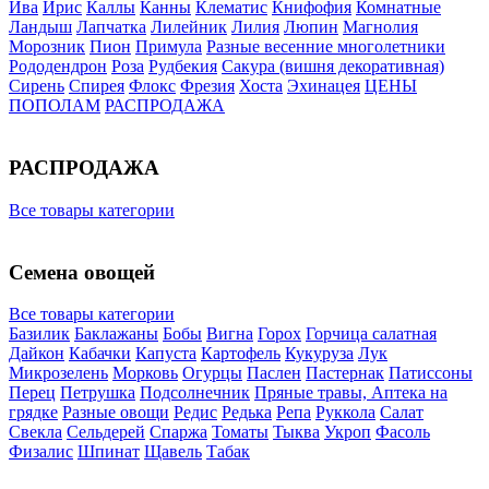
Ива
Ирис
Каллы
Канны
Клематис
Книфофия
Комнатные
Ландыш
Лапчатка
Лилейник
Лилия
Люпин
Магнолия
Морозник
Пион
Примула
Разные весенние многолетники
Рододендрон
Роза
Рудбекия
Сакура (вишня декоративная)
Сирень
Спирея
Флокс
Фрезия
Хоста
Эхинацея
ЦЕНЫ
ПОПОЛАМ
РАСПРОДАЖА
РАСПРОДАЖА
Все товары категории
Семена овощей
Все товары категории
Базилик
Баклажаны
Бобы
Вигна
Горох
Горчица салатная
Дайкон
Кабачки
Капуста
Картофель
Кукуруза
Лук
Микрозелень
Морковь
Огурцы
Паслен
Пастернак
Патиссоны
Перец
Петрушка
Подсолнечник
Пряные травы, Аптека на
грядке
Разные овощи
Редис
Редька
Репа
Руккола
Салат
Свекла
Сельдерей
Спаржа
Томаты
Тыква
Укроп
Фасоль
Физалис
Шпинат
Щавель
Табак