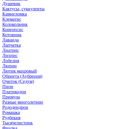
Душевик
Кактусы, суккуленты
Камнеломка
Клематис
Колокольчик
Кореопсис
Котовник
Лаванда
Лапчатка
Лиатрис
Лихнис
Лобелия
Люпин
Лютик махровый
Обриета (Аубреция)
Очиток (Седум)
Пион
Платикодон
Примула
Разные многолетние
Рододендрон
Ромашка
Рудбекия
Тысячелистник
Фиалка