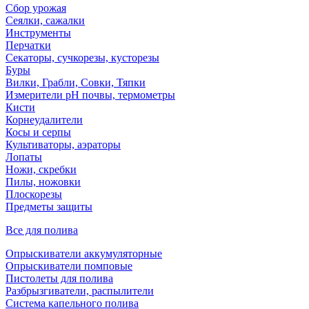
Сбор урожая
Сеялки, сажалки
Инструменты
Перчатки
Секаторы, сучкорезы, кусторезы
Буры
Вилки, Грабли, Совки, Тяпки
Измерители pH почвы, термометры
Кисти
Корнеудалители
Косы и серпы
Культиваторы, аэраторы
Лопаты
Ножи, скребки
Пилы, ножовки
Плоскорезы
Предметы защиты
Все для полива
Опрыскиватели аккумуляторные
Опрыскиватели помповые
Пистолеты для полива
Разбрызгиватели, распылители
Система капельного полива