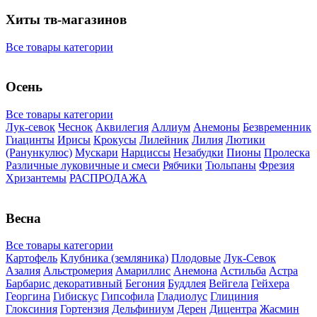
Хиты тв-магазинов
Все товары категории
Осень
Все товары категории
Лук-севок
Чеснок
Аквилегия
Аллиум
Анемоны
Безвременник
Гиацинты
Ирисы
Крокусы
Лилейник
Лилия
Лютики
(Ранункулюс)
Мускари
Нарцисcы
Незабудки
Пионы
Пролеска
Различные луковичные и смеси
Рябчики
Тюльпаны
Фрезия
Хризантемы
РАСПРОДАЖА
Весна
Все товары категории
Картофель
Клубника (земляника)
Плодовые
Лук-Севок
Азалия
Альстромерия
Амариллис
Анемона
Астильба
Астра
Барбарис декоративный
Бегония
Буддлея
Вейгела
Гейхера
Георгина
Гибискус
Гипсофила
Гладиолус
Глициния
Глоксиния
Гортензия
Дельфиниум
Дерен
Дицентра
Жасмин