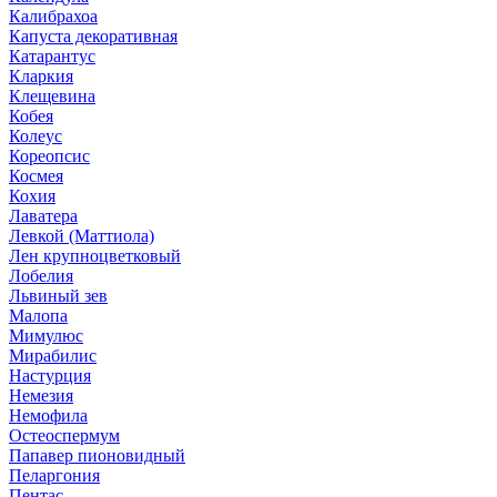
Калибрахоа
Капуста декоративная
Катарантус
Кларкия
Клещевина
Кобея
Колеус
Кореопсис
Космея
Кохия
Лаватера
Левкой (Маттиола)
Лен крупноцветковый
Лобелия
Львиный зев
Малопа
Мимулюс
Мирабилис
Настурция
Немезия
Немофила
Остеоспермум
Папавер пионовидный
Пеларгония
Пентас