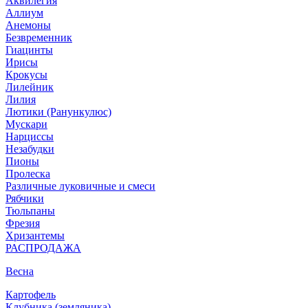
Аквилегия
Аллиум
Анемоны
Безвременник
Гиацинты
Ирисы
Крокусы
Лилейник
Лилия
Лютики (Ранункулюс)
Мускари
Нарцисcы
Незабудки
Пионы
Пролеска
Различные луковичные и смеси
Рябчики
Тюльпаны
Фрезия
Хризантемы
РАСПРОДАЖА
Весна
Картофель
Клубника (земляника)