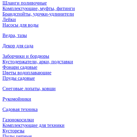
Шланги поливочные
Комплектующие, муфты, фитинги
Брандспойты, удочки-удлинители
Лейки
Насосы для воды
Ведра, тазы
Декор для сада
Заборчики и бордюры
Кустодержатели, арки, подставки
Фонари садовые
Цветы водоплавающие
Пруды садовые
Снеговые лопаты, ковши
Рукомойники
Садовая техника
Газонокосилки
Комплектующие для техники
Кусторезы
Пилы цепные