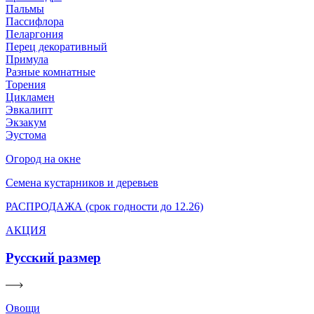
Пальмы
Пассифлора
Пеларгония
Перец декоративный
Примула
Разные комнатные
Торения
Цикламен
Эвкалипт
Экзакум
Эустома
Огород на окне
Семена кустарников и деревьев
РАСПРОДАЖА (срок годности до 12.26)
АКЦИЯ
Русский размер
Овощи